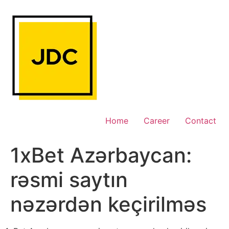
Skip
to
content
Home
Career
Contact
1xBet Azərbaycan:
rəsmi saytın
nəzərdən keçirilməs