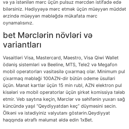
və ya istənilən mərc üçün pulsuz mərcdən istifadə edə
bilərsiniz. Hədiyyəyə mərc etmək üçün müəyyən müddət
ərzində müəyyən məbləğdə mükafata mərc
oynamalısınız.
bet Mərclərin növləri və
variantları
Vəsaitləri Visa, Mastercard, Maestro, Visa Qiwi Wallet
ödəniş sistemləri və Beeline, MTS, Tele2 və Megafon
mobil operatorları vasitəsilə çıxarmaq olar. Minimum pul
çixarmaq məbləği 100AZN-dir bütün odeme üsullari
üçün. Manat kartlar üçün 15 min rubl, AZN elektron pul
kisələri və mobil operatorlar üçün şirkət komissiya tələb
etmir. Veb saytına keçin, Mərclər və səhifənin yuxarı sağ
küncündə yaşıl “Qeydiyyatdan keç” düyməsini secin.
Ölkəni və istədiyiniz valyutanı göstərin.Qeydiyyat
haqqında ətraflı məlumat əldə edin 1xBet.