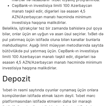
CepBank-ın investisiya limiti 100 Azerbaycan
manatı təşkil edir, digərləri isə əsasən 4,5
AZN/Azerbaycan manatı həcmində minimum
investisiya haqqına malikdirlər.
Beləliklə, iştirakçılar tez bir zamanda bahislərə pul qoya
bilər, onlar üçün ən uyğun və asan üsul seçirlər. 1xBet-də
pul yatırmaq üçün istifadə oluna bilən kanallar bunlarla
məhdudlaşmır. Aşağı limit müəyyən metodlarında saytda
bütövlükdə pul yatırmaq üçün. CepBank-ın investisiya
limiti 100 Azerbaycan manatı təşkil edir, digərləri isə
əsasən 4,5 AZN/Azerbaycan manatı həcmində minimum
investisiya haqqına malikdirlər.
Depozit
1xbet-in rəsmi saytında oyunlar oynamaq üçün onlara
kompüterdən istifadə etmək lazım deyil. 1xbet mərc
platformasından istifadə etmənin daha bir maraqlı