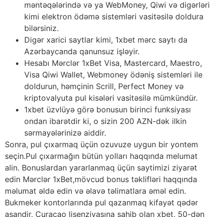
məntəqələrində və ya WebMoney, Qiwi və digərləri
kimi elektron ödəmə sistemləri vasitəsilə doldura
bilərsiniz.
Digər xarici saytlar kimi, 1xbet mərc saytı da
Azərbaycanda qanunsuz işləyir.
Hesabı Mərclər 1xBet Visa, Mastercard, Maestro,
Visa Qiwi Wallet, Webmoney ödəniş sistemləri ile
doldurun, həmçinin Scrill, Perfect Money və
kriptovalyuta pul kisələri vasitəsilə mümkündür.
1xbet üzvlüyə görə bonusun birinci funksiyası
ondan ibarətdir ki, o sizin 200 AZN-dək ilkin
sərmayələrinizə aiddir.
Sonra, pul çıxarmaq üçün ozuvuze uygun bir yontem
seçin.Pul çıxarmağın bütün yolları haqqında melumat
alin. Bonuslardan yararlanmaq üçün saytimizi ziyarət
edin Mərclər 1xBet,mövcud bonus təklifləri haqqında
məlumat əldə edin və əlavə təlimatlara əməl edin.
Bukmeker kontorlarında pul qazanmaq kifayət qədər
asandir. Curaçao lisenziyasına sahib olan xbet, 50-dən