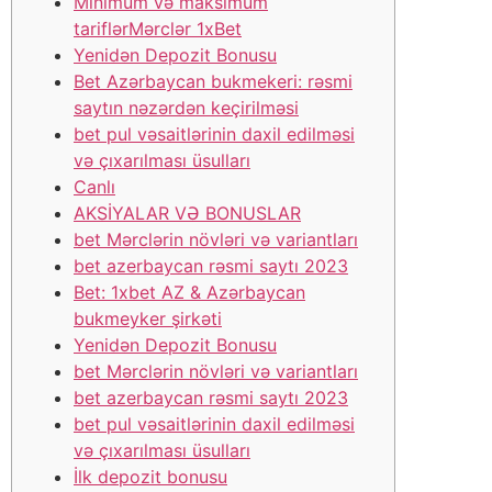
Minimum və maksimum
tariflərMərclər 1xBet
Yenidən Depozit Bonusu
Bet Azərbaycan bukmekeri: rəsmi
saytın nəzərdən keçirilməsi
bet pul vəsaitlərinin daxil edilməsi
və çıxarılması üsulları
Canlı
AKSİYALAR VƏ BONUSLAR
bet Mərclərin növləri və variantları
bet azerbaycan rəsmi saytı 2023
Bet: 1xbet AZ & Аzərbаyсаn
bukmеykеr şirkəti
Yenidən Depozit Bonusu
bet Mərclərin növləri və variantları
bet azerbaycan rəsmi saytı 2023
bet pul vəsaitlərinin daxil edilməsi
və çıxarılması üsulları
İlk depozit bonusu