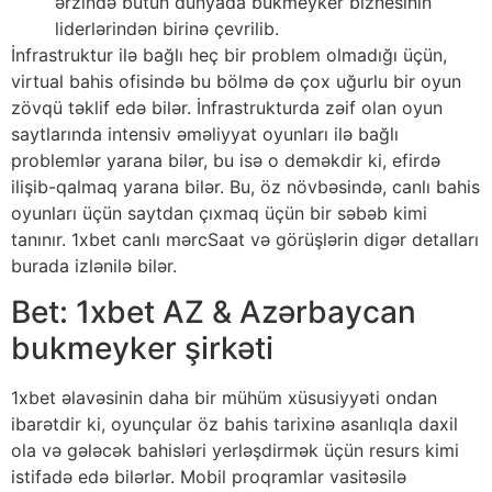
ərzində bütün dünyada bukmеykеr biznesinin
liderlərindən birinə çevrilib.
İnfrastruktur ilə bağlı heç bir problem olmadığı üçün,
virtual bahis ofisində bu bölmə də çox uğurlu bir oyun
zövqü təklif edə bilər. İnfrastrukturda zəif olan oyun
saytlarında intensiv əməliyyat oyunları ilə bağlı
problemlər yarana bilər, bu isə o deməkdir ki, efirdə
ilişib-qalmaq yarana bilər. Bu, öz növbəsində, canlı bahis
oyunları üçün saytdan çıxmaq üçün bir səbəb kimi
tanınır. 1xbet canlı mərcSaat və görüşlərin digər detalları
burada izlənilə bilər.
Bet: 1xbet AZ & Аzərbаyсаn
bukmеykеr şirkəti
1xbet əlavəsinin daha bir mühüm xüsusiyyəti ondan
ibarətdir ki, oyunçular öz bahis tarixinə asanlıqla daxil
ola və gələcək bahisləri yerləşdirmək üçün resurs kimi
istifadə edə bilərlər. Mobil proqramlar vasitəsilə