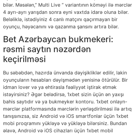
bilər. Məsələn,” Multi Live ” variantının köməyi ilə mərclər
4 ayrı-ayrı yarışdan sonra eyni vaxtda idarə oluna bilər.
Beləliklə, istədiyiniz 4 canlı matçını qaçırmayan bir
oyunçu, həyəcanını və qazanma şansını artıra bilər.
Bet Azərbaycan bukmekeri:
rəsmi saytın nəzərdən
keçirilməsi
Bu səbəbdən, hazırda ünvanda dəyişikliklər edilir, lakin
oyunçuların hesabları dəyişmədən yenisinə ötürülür. Bir
idman lover və ya ehtirasla fəaliyyət iştirak etmək
istəyirsiniz? Əgər belədirsə, 1xbet sizin üçün ən yaxşı
bahis saytıdır və ya bukmеykеr kontoru. 1xbet onlayn-
mərclər platformasında mərclərin yerləşdirilməsi ilə artıq
tanışsınızsa, siz Android və iOS smartfonlar üçün 1xbet
mobi proqramını yükləyə və yükləyə bilərsiniz. Bundan
əlavə, Android və iOS cihazları üçün 1xbet mobil