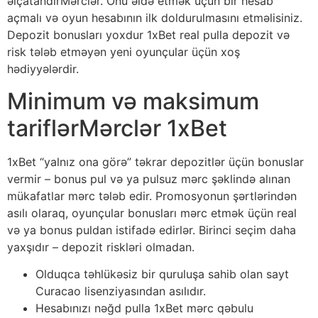
əlçatandırMərclər. Onu əldə etmək üçün bir hesab
açmalı və oyun hesabının ilk doldurulmasını etməlisiniz.
Depozit bonusları yoxdur 1xBet real pulla depozit və
risk tələb etməyən yeni oyunçular üçün xoş
hədiyyələrdir.
Minimum və maksimum
tariflərMərclər 1xBet
1xBet “yalnız ona görə” təkrar depozitlər üçün bonuslar
vermir – bonus pul və ya pulsuz mərc şəklində alınan
mükafatlar mərc tələb edir. Promosyonun şərtlərindən
asılı olaraq, oyunçular bonusları mərc etmək üçün real
və ya bonus puldan istifadə edirlər. Birinci seçim daha
yaxşıdır – depozit riskləri olmadan.
Olduqca təhlükəsiz bir quruluşa sahib olan sayt
Curacao lisenziyasından asılıdır.
Hesabınızı nəğd pulla 1xBet mərc qəbulu