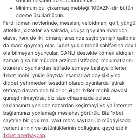
sonları hesabın 50% doldurulması.
Minimum pul çixarmaq məbləği 100AZN-dir bütün
odeme üsullari üçün.
Fərdi idman növlərində, məsələn, veloidman, qolf, yüngül
atletika, xizəklər və sairədə, uduşa qoyulan mərcdən
əlavə, həm də iki idmançı arasında seçib yarışın qalibinə
də mərc qoymaq olar. 1xbet yukle mobil səhifəsinə daxil
ola bilməyən oyunçular, CANLI dəstəklə kömək aldıqları
zaman qısa bir müddət ərzində istifadəçi məlumatlarını
ötürərək oyunlardan istifadə etməyə başlaya bilərlər.
1xbet mobil yukle Saytda insanlar ad dəyişikliyinə
diqqət yetirmədən təsadüfi olaraq oyunlarda iştirak
etməyə davam edə bilərlər. Əgər 1xBet mobil əlavəsi
quraşdırılmayıbsa, biz sizə cihazınızda pulsuz
saxlancınızı yenidən nəzərdən keçirməyi və ya İnternet
bağlantınızı yoxlamağı məsləhət görürük. Biz 1xbet
saytının bir çox real vaxt mərc saytları ilə müqayisədə
variantlarının və üstünlüklərinin bolluğunu qeyd etdik
1xbet azerbaycan
.