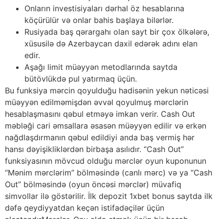
Onların investisiyaları dərhal öz hesablarına
köçürülür və onlar bahis başlaya bilərlər.
Rusiyada baş qərargahı olan sayt bir çox ölkələrə,
xüsusilə də Azerbaycan daxil edərək adını elan
edir.
Aşağı limit müəyyən metodlarında saytda
bütövlükdə pul yatırmaq üçün.
Bu funksiya mərcin qoyulduğu hadisənin yekun nəticəsi
müəyyən edilməmişdən əvvəl qoyulmuş mərclərin
hesablaşmasını qəbul etməyə imkan verir. Cash Out
məbləği cari əmsallara əsasən müəyyən edilir və erkən
nağdlaşdırmanın qəbul edildiyi anda baş vermiş hər
hansı dəyişikliklərdən birbaşa asılıdır. “Cash Out”
funksiyasının mövcud olduğu mərclər oyun kuponunun
“Mənim mərclərim” bölməsində (canlı mərc) və ya “Cash
Out” bölməsində (oyun öncəsi mərclər) müvafiq
simvollar ilə göstərilir. İlk depozit 1xbet bonus saytda ilk
dəfə qeydiyyatdan keçən istifadəçilər üçün