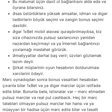
Bu məlumat üçün daxil ol bağlantısını əldə edə və
öyrənə bilərsiniz.
Əsas üstünlüklərə yüksək əmsallar, idman və digər
tədbirlərin böyük seçimi və zəngin bonus seçimi
daxildir.
Əgər 1xBet mobil əlavəsi quraşdırılmayıbsa, biz
sizə cihazınızda pulsuz saxlancınızı yenidən
nəzərdən keçirməyi və ya İnternet bağlantınızı
yoxlamağı məsləhət görürük.
Əməliyyatlar dərhal baş verir; üzvləri gözləmək
lazım deyil.
Şirkət müştərinin oyun hesabının doldurulması
xərclərini ödəyir.
Mərc oynadıqdan sonra bonus vəsaitləri hesabdan
çıxarıla bilər 1xBet və ya digər mərclər üçün istifadə
edilə bilər. Bununla belə, istisnalar var – mərc etmədən
pulsuz mərclər və real pul cashback. Heç bir mərc
tələbləri olmayan pulsuz mərclər hər hansı və ya
müəyyən bir hadisə üçün mərc edilə bilər və təsəlli