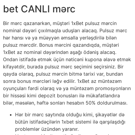
bet CANLI mərc
Bir mərc qazanarkən, müştəri 1xBet pulsuz mərcin
nominal dəyəri çıxılmaqla uduşları alacaq. Pulsuz mərc
hər hansı və ya müəyyən əmsalla yerləşdirilə bilən
pulsuz mərcdir. Bonus mərcini qazandıqda, müştəri
1xBet az nominal dəyərindən aşağı ödəniş alacaq.
Ondan istifadə etmək üçün nəticəni kupona əlavə etmək
kifayətdir, burada pulsuz mərc seçimini seçirsiniz. Bir
qayda olaraq, pulsuz mərcin bitmə tarixi var, bundan
sonra bonus mərcləri ləğv edilir. 1xBet az müntəzəm
oyunçuları fərdi olaraq və ya müntəzəm promosyonların
bir hissəsi kimi depozit bonusları ilə mükafatlandıra
bilər, məsələn, həftə sonları hesabın 50% doldurulması.
Hər bir mərc saytında olduğu kimi, şikayətlər də
bütün istifadəçilərin 1xbet sistemi ilə qarşılaşdığı
problemlər üzündən yaranır.