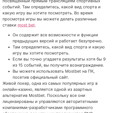
посвященный прямым трансляциям спортивных
событий. Там определитесь, какой вид спорта и
какую игру вы хотите посмотреть. Во время
просмотра игры вы можете делать различные
ставки
most bet
.
Он содержит все возможности и функции
предыдущих версий и работает безупречно.
Там определитесь, какой вид спорта и какую
игру вы хотите посмотреть.
Если вы точно угадаете результаты хотя бы 9
из 15 событий, вы получите вознаграждение.
Вы можете использовать Mostbet на ПК,
посетив официальный сайт.
Живой покер, одна из самых популярных игр в
онлайн-казино, является одной из азартных
альтернатив Mostbet. Поскольку все они
лицензированы и управляются авторитетными
компаниями-разработчиками программного