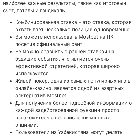
наиболее важные результаты, такие как итоговый
счет, тоталы и гандикапы.
Комбинированная ставка – это ставка, которая
охватывает несколько позиций одновременно.
Вы можете использовать Mostbet на ПК,
посетив официальный сайт.
Ее можно сравнить с ранней ставкой на
будущие события, что является очень
эффективной стратегией, которая широко
используется.
Живой покер, одна из самых популярных игр в
онлайн-казино, является одной из азартных
альтернатив Mostbet.
Для получения более подробной информации о
каждой задействованной функции просто
ознакомьтесь с перечисленными ниже
опциями.
Пользователи из Узбекистана могут делать