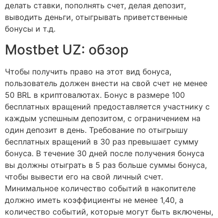
делать ставки, пополнять счет, делая депозит,
выводить деньги, отыгрывать приветственные
бонусы и т.д.
Mostbet UZ: обзор
Чтобы получить право на этот вид бонуса,
пользователь должен внести на свой счет не менее
50 BRL в криптовалютах. Бонус в размере 100
бесплатных вращений предоставляется участнику с
каждым успешным депозитом, с ограничением на
один депозит в день. Требование по отыгрышу
бесплатных вращений в 30 раз превышает сумму
бонуса. В течение 30 дней после получения бонуса
вы должны отыграть в 5 раз больше суммы бонуса,
чтобы вывести его на свой личный счет.
Минимальное количество событий в накопителе
должно иметь коэффициенты не менее 1,40, а
количество событий, которые могут быть включены,