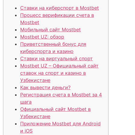
Ставки на киберспорт в Mostbet
Процесс верификации счета в
Mostbet
Мобильный сайт Mostbet
Mostbet UZ: обзор
Приветственный бонус для
киберспорта и казино
Ставки на виртуальный спорт
Mostbet UZ – Официальный сайт
ставок на спорт и казино в
Узбекистане
Как вывести деньги?
Регистрация счета в Mostbet за 4
шага
Официальный сайт Mostbet в
Узбекистане
Приложение Mostbet для Android
и iOS