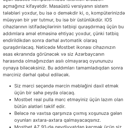
açmağınız kifayətdir. Masaüstü versiyanın sistem
tələbləri yoxdur, bu isə o deməkdir ki, o, kompüterinizdə
müəyyən bir yer tutmur, bu isə bir üstünlükdür. IOS
cihazlarının istifadəçilərinin tətbiqi quraşdırmaq üçün bu
addımlara əməl etməsinə ehtiyac yoxdur, çünki tətbiq
endirildikdən sonra dərhal avtomatik olaraq
quraşdırılacaq. Nəticədə Mostbet ikonası cihazınızın
əsas ekranında görünəcək və siz Azərbaycanın
harasında olmağınızdan asılı olmayaraq oyununuzu
oynaya biləcəksiniz. Bu addımları tamamladıqdan sonra
mərciniz dərhal qəbul ediləcək.
Siz mərci seçəndə mərcin məbləğini daxil etmək
üçün bir sahə peyda olacaq.
Mostbet real pulla mərc etməyiniz üçün lazım olan
bütün alətləri təklif edir.
Beləcə nə vaxtsa qarşınıza çıxmış xoşunuza gələn
oyunları axtara-axtara qalmayacaqsınız.
Mostbet AZ 91-də qeydiyyatdan keçmək üçün siz