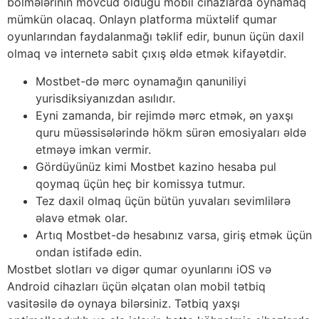
bölmələrinin mövcud olduğu mobil cihazlarda oynamaq
mümkün olacaq. Onlayn platforma müxtəlif qumar
oyunlarından faydalanmağı təklif edir, bunun üçün daxil
olmaq və internetə sabit çıxış əldə etmək kifayətdir.
Mostbet-də mərc oynamağın qanuniliyi
yurisdiksiyanızdan asılıdır.
Eyni zamanda, bir rejimdə mərc etmək, ən yaxşı
quru müəssisələrində hökm sürən emosiyaları əldə
etməyə imkan vermir.
Gördüyünüz kimi Mostbet kazino hesaba pul
qoymaq üçün heç bir komissya tutmur.
Tez daxil olmaq üçün bütün yuvaları sevimlilərə
əlavə etmək olar.
Artıq Mostbet-də hesabınız varsa, giriş etmək üçün
ondan istifadə edin.
Mostbet slotları və digər qumar oyunlarını iOS və
Android cihazları üçün əlçatan olan mobil tətbiq
vasitəsilə də oynaya bilərsiniz. Tətbiq yaxşı