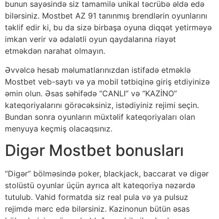
bunun sayəsində siz tamamilə unikal təcrübə əldə edə
bilərsiniz. Mostbet AZ 91 tanınmış brendlərin oyunlarını
təklif edir ki, bu da sizə birbaşa oyuna diqqət yetirməyə
imkan verir və ədalətli oyun qaydalarına riayət
etməkdən narahat olmayın.
Əvvəlcə hesab məlumatlarınızdan istifadə etməklə
Mostbet veb-saytı və ya mobil tətbiqinə giriş etdiyinizə
əmin olun. Əsas səhifədə “CANLI” və “KAZİNO”
kateqoriyalarını görəcəksiniz, istədiyiniz rejimi seçin.
Bundan sonra oyunların müxtəlif kateqoriyaları olan
menyuya keçmiş olacaqsınız.
Digər Mostbet bonusları
“Digər” bölməsində poker, blackjack, baccarat və digər
stolüstü oyunlar üçün ayrıca alt kateqoriya nəzərdə
tutulub. Vahid formatda siz real pula və ya pulsuz
rejimdə mərc edə bilərsiniz. Kazinonun bütün əsas