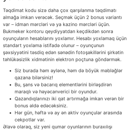
Təqdimat kodu sizə daha çox qarşılanma təqdimatı
almağa imkan verəcək. Seçmək üçün 2 bonus variantı
var – idman mərcləri və ya kazino mərcləri üçün.
Bukmeker kontoru qeydiyyatdan keçdikdən sonra
oyunçuların hesablarını yoxlamır. Hesabı yoxlamaq üçün
standart yoxlama istifadə olunur – oyunçunun
şəxsiyyətini təsdiq edən sənədin fotoşəkillərini şirkətin
təhlükəsizlik xidmətinin elektron poçtuna göndərmək.
Siz burada həm əylənə, həm də böyük məbləğlər
qazana bilərsiniz!
Bu, şans və bacarıq elementlərini birləşdirən
maraqlı və həyəcanverici bir oyundur.
Qazandıqlarınızı iki qat artırmağa imkan verən bir
bonus əldə edəcəksiniz.
Hər gün, həftə və ay ən aktiv oyunçular arasında
cekpotlar var.
Əlavə olaraq, siz yeni qumar oyunlarının buraxılışı