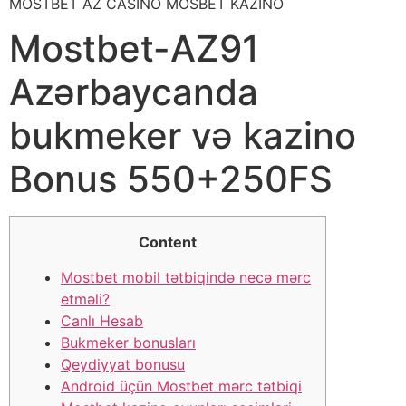
MOSTBET AZ CASINO MOSBET KAZINO
Mostbet-AZ91
Azərbaycanda
bukmeker və kazino
Bonus 550+250FS
Content
Mostbet mobil tətbiqində necə mərc
etməli?
Canlı Hesab
Bukmeker bonusları
Qeydiyyat bonusu
Android üçün Mostbet mərc tətbiqi