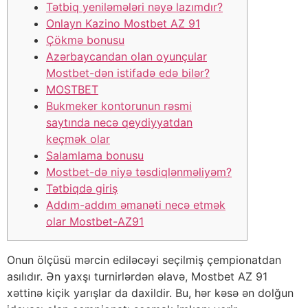
Tətbiq yeniləmələri nəyə lazımdır?
Onlayn Kazino Mostbet AZ 91
Çökmə bonusu
Azərbaycandan olan oyunçular
Mostbet-dən istifadə edə bilər?
MOSTBET
Bukmeker kontorunun rəsmi
saytında necə qeydiyyatdan
keçmək olar
Salamlama bonusu
Mostbet-də niyə təsdiqlənməliyəm?
Tətbiqdə giriş
Addım-addım əmanəti necə etmək
olar Mostbet-AZ91
Onun ölçüsü mərcin ediləcəyi seçilmiş çempionatdan
asılıdır. Ən yaxşı turnirlərdən əlavə, Mostbet AZ 91
xəttinə kiçik yarışlar da daxildir. Bu, hər kəsə ən dolğun