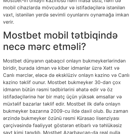
Mostbet-in onlayn kazinosu həm masa üstü, həm də
mobil cihazlarda mövcuddur və istifadəçilərə istənilən
vaxt, istənilən yerdə sevimli oyunlarını oynamağa imkan
verir.
Mostbet mobil tətbiqində
necə mərc etməli?
Mostbet dünyanın qabaqcıl onlayn bukmeykerlərindən
biridir, burada idman və kiber idmanlar üzrə Xətt və
Canlı mərclər, eləcə də eksklüziv onlayn kazino və Canlı
kazino təklif ounur. Mostbet bukmeyker 30-dan çox
idmanın bütün rəsmi tədbirlərini əhatə edir və öz
istifadəçilərinə hər bir matç üçün yüksək əmsallar və
müxtəlif bazarlar təklif edir. Mostbet ilk dəfə onlayn
bukmeyker bazarına 2009-cu ildə daxil olub. Bu zaman
ərzində bukmeyker özünü rəsmi Kürasao lisenziyası
çərçivəsində fəaliyyət göstərən etibarlı və təhlükəsiz
sayt kimi tanıdıb. Mostbet Azərbaycan-da real pulla