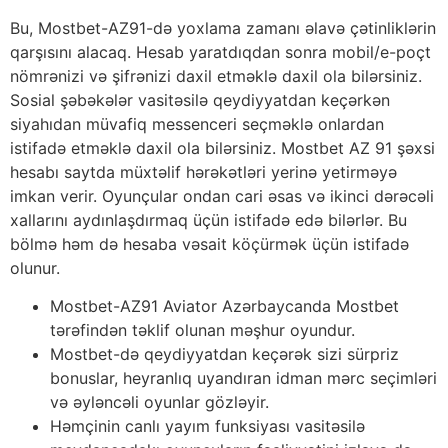
Bu, Mostbet-AZ91-də yoxlama zamanı əlavə çətinliklərin
qarşısını alacaq. Hesab yaratdıqdan sonra mobil/e-poçt
nömrənizi və şifrənizi daxil etməklə daxil ola bilərsiniz.
Sosial şəbəkələr vasitəsilə qeydiyyatdan keçərkən
siyahıdan müvafiq messenceri seçməklə onlardan
istifadə etməklə daxil ola bilərsiniz. Mostbet AZ 91 şəxsi
hesabı saytda müxtəlif hərəkətləri yerinə yetirməyə
imkan verir. Oyunçular ondan cari əsas və ikinci dərəcəli
xallarını aydınlaşdırmaq üçün istifadə edə bilərlər. Bu
bölmə həm də hesaba vəsait köçürmək üçün istifadə
olunur.
Mostbet-AZ91 Aviator Azərbaycanda Mostbet
tərəfindən təklif olunan məşhur oyundur.
Mostbet-də qeydiyyatdan keçərək sizi sürpriz
bonuslar, heyranlıq uyandıran idman mərc seçimləri
və əyləncəli oyunlar gözləyir.
Həmçinin canlı yayım funksiyası vasitəsilə