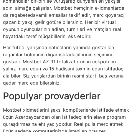
komandalar bir-biri ilə vuruşaraq dünyanın ən yaxşısı
adını almağa çalışırlar. Mostbet həmçinin e-idmanlarda
da rəqabətədavamlı əmsallar təklif edir, mərc qoyaraq
qazanıb yaxşı gəlir götürə bilərsiniz. Hər bir virtual
oyunun oyunçularının adları, turnirləri və matçları real
həyatdakı tərəf müqabillərini əks etdirir.
Hər futbol yarışında nəticələrin yanında göstərilən
rəqəmlər bölmənin digər istifadəçilərinin seçimini
göstərir. Mostbet AZ 91 totalizatorunun cekpotunu
yalnız mərc edən və 15 hadisəni təxmin edən istifadəçi
ala bilər. Siz yarışlardan birinin rəsmi startı baş verənə
qədər mərc edə bilərsiniz.
Populyar provayderlər
Mostbet xidmətlərini şəxsi kompüterlərdə istifadə etmək
üçün Azərbaycandan olan istifadəçilərin əlavə proqram
quraşdırmasına ehtiyac yoxdur. Real pulla mərc etmək
üçün sadəcə kompüterinizdə istənilən brauzeri