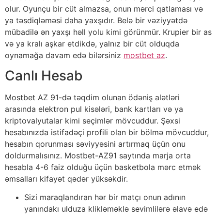
olur. Oyunçu bir cüt almazsa, onun mərci qatlaması və
ya təsdiqləməsi daha yaxşıdır. Belə bir vəziyyətdə
mübadilə ən yaxşı həll yolu kimi görünmür. Krupier bir as
və ya kralı aşkar etdikdə, yalnız bir cüt olduqda
oynamağa davam edə bilərsiniz
mostbet az
.
Canlı Hesab
Mostbet AZ 91-də təqdim olunan ödəniş alətləri
arasında elektron pul kisələri, bank kartları və ya
kriptovalyutalar kimi seçimlər mövcuddur. Şəxsi
hesabınızda istifadəçi profili olan bir bölmə mövcuddur,
hesabın qorunması səviyyəsini artırmaq üçün onu
doldurmalısınız. Mostbet-AZ91 saytında marja orta
hesabla 4-6 faiz olduğu üçün basketbola mərc etmək
əmsalları kifayət qədər yüksəkdir.
Sizi maraqlandıran hər bir matçı onun adının
yanındakı ulduza klikləməklə sevimlilərə əlavə edə