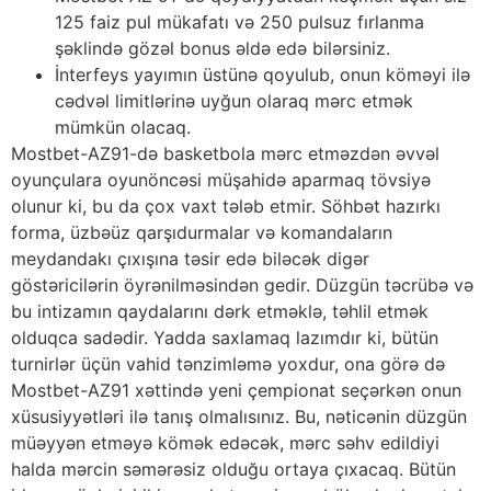
125 faiz pul mükafatı və 250 pulsuz fırlanma
şəklində gözəl bonus əldə edə bilərsiniz.
İnterfeys yayımın üstünə qoyulub, onun köməyi ilə
cədvəl limitlərinə uyğun olaraq mərc etmək
mümkün olacaq.
Mostbet-AZ91-də basketbola mərc etməzdən əvvəl
oyunçulara oyunöncəsi müşahidə aparmaq tövsiyə
olunur ki, bu da çox vaxt tələb etmir. Söhbət hazırkı
forma, üzbəüz qarşıdurmalar və komandaların
meydandakı çıxışına təsir edə biləcək digər
göstəricilərin öyrənilməsindən gedir. Düzgün təcrübə və
bu intizamın qaydalarını dərk etməklə, təhlil etmək
olduqca sadədir. Yadda saxlamaq lazımdır ki, bütün
turnirlər üçün vahid tənzimləmə yoxdur, ona görə də
Mostbet-AZ91 xəttində yeni çempionat seçərkən onun
xüsusiyyətləri ilə tanış olmalısınız. Bu, nəticənin düzgün
müəyyən etməyə kömək edəcək, mərc səhv edildiyi
halda mərcin səmərəsiz olduğu ortaya çıxacaq. Bütün