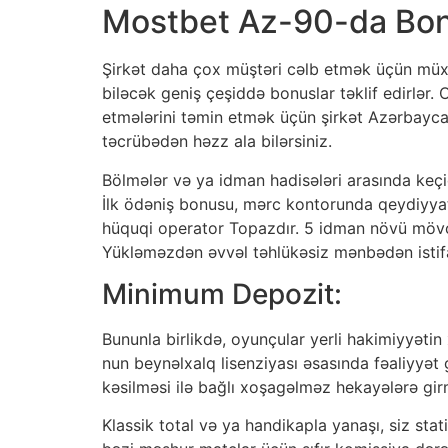
Mostbet Az-90-da Bon
Şirkət daha çox müştəri cəlb etmək üçün müxt
biləcək geniş çeşiddə bonuslar təklif edirlər. O
etmələrini təmin etmək üçün şirkət Azərbayca
təcrübədən həzz ala bilərsiniz.
Bölmələr və ya idman hadisələri arasında keçid 
İlk ödəniş bonusu, mərc kontorunda qeydiyyat
hüquqi operator Topazdır. 5 idman növü mövcud
Yükləməzdən əvvəl təhlükəsiz mənbədən istif
Minimum Depozit:
Bununla birlikdə, oyunçular yerli hakimiyyətin
nun beynəlxalq lisenziyası əsasında fəaliyyət
kəsilməsi ilə bağlı xoşagəlməz hekayələrə girm
Klassik total və ya handikapla yanaşı, siz stat