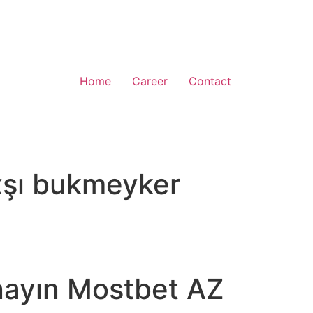
Home
Career
Contact
xşı bukmeyker
nayın Mostbet AZ