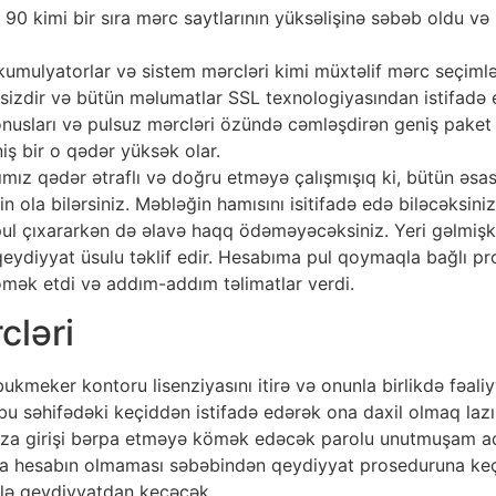
0 kimi bir sıra mərc saytlarının yüksəlişinə səbəb oldu və 
umulyatorlar və sistem mərcləri kimi müxtəlif mərc seçimləri
sizdir və bütün məlumatlar SSL texnologiyasından istifadə e
usları və pulsuz mərcləri özündə cəmləşdirən geniş paket tə
iş bir o qədər yüksək olar.
ız qədər ətraflı və doğru etməyə çalışmışıq ki, bütün əsa
n ola bilərsiniz. Məbləğin hamısını isitifadə edə biləcəksin
 pul çıxararkən də əlavə haqq ödəməyəcəksiniz. Yeri gəlmi
qeydiyyat üsulu təklif edir. Hesabıma pul qoymaqla bağlı p
ək etdi və addım-addım təlimatlar verdi.
cləri
meker kontoru lisenziyasını itirə və onunla birlikdə fəaliy
bu səhifədəki keçiddən istifadə edərək ona daxil olmaq lazı
ınıza girişi bərpa etməyə kömək edəcək parolu unutmuşam a
da hesabın olmaması səbəbindən qeydiyyat proseduruna keç
iklə qeydiyyatdan keçəcək.