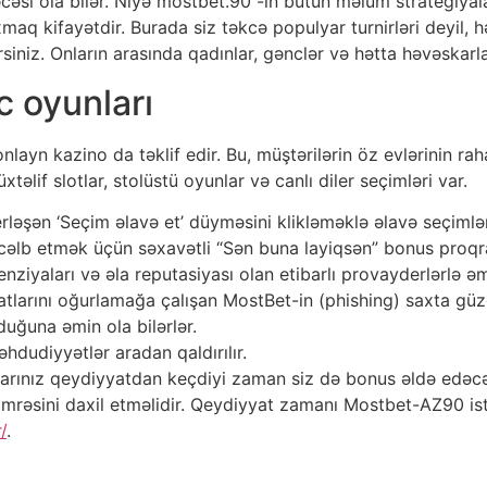
cəsi ola bilər. Niyə mostbet.90 -ın bütün məlum strategiya
q kifayətdir. Burada siz təkcə populyar turnirləri deyil, 
ərsiniz. Onların arasında qadınlar, gənclər və hətta həvəskarl
c oyunları
layn kazino da təklif edir. Bu, müştərilərin öz evlərinin ra
əlif slotlar, stolüstü oyunlar və canlı diler seçimləri var.
rləşən ‘Seçim əlavə et’ düyməsini klikləməklə əlavə seçimlər
 cəlb etmək üçün səxavətli “Sən buna layiqsən” bonus proqr
ziyaları və əla reputasiyası olan etibarlı provayderlərlə əm
umatlarını oğurlamağa çalışan MostBet-in (phishing) saxta güz
lduğuna əmin ola bilərlər.
dudiyyətlər aradan qaldırılır.
rınız qeydiyyatdan keçdiyi zaman siz də bonus əldə edəcək
ömrəsini daxil etməlidir. Qeydiyyat zamanı Mostbet-AZ90 ist
/
.