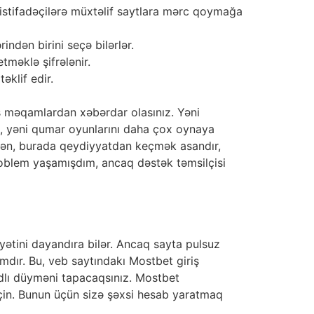
istifadəçilərə müxtəlif saytlara mərc qoymağa
ndən birini seçə bilərlər.
tməklə şifrələnir.
klif edir.
s məqamlardan xəbərdar olasınız. Yəni
iz, yəni qumar oyunlarını daha çox oynaya
şkən, burada qeydiyyatdan keçmək asandır,
roblem yaşamışdım, ancaq dəstək təmsilçisi
yətini dayandıra bilər. Ancaq sayta pulsuz
mdır. Bu, veb saytındakı Mostbet giriş
dlı düyməni tapacaqsınız. Mostbet
in. Bunun üçün sizə şəxsi hesab yaratmaq