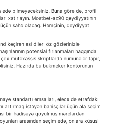
a edə bilməyəcəksiniz. Buna görə də, profil
arı xatırlayın. Mostbet-az90 qeydiyyatının
 üçün sahə olacaq. Həmçinin, qeydiyyat
d keçirən əsl dileri öz gözlərinizlə
şınlarının potensial fırlanmaları haqqında
 çox mütəxəssis skriptlərdə nümunələr tapır,
əlisiniz. Hazırda bu bukmeker kontorunun
naye standartı əmsalları, eləcə də ətrafdakı
nı artırmaq istəyən bahisçilər üçün əla seçim
ansı bir hadisəyə qoyulmuş mərclərdən
 oyunları arasından seçim edə, onlara xüsusi