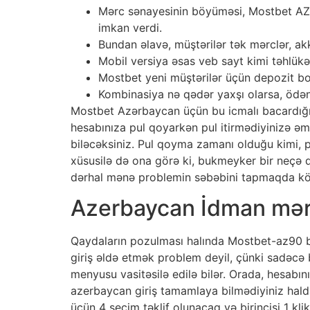
Mərc sənayesinin böyüməsi, Mostbet AZ 9
imkan verdi.
Bundan əlavə, müştərilər tək mərclər, akk
Mobil versiya əsas veb sayt kimi təhlükə
Mostbet yeni müştərilər üçün depozit bon
Kombinasiya nə qədər yaxşı olarsa, ödən
Mostbet Azərbaycan üçün bu icmalı bacardığım
hesabınıza pul qoyarkən pul itirmədiyinizə əmi
biləcəksiniz. Pul qoyma zamanı olduğu kimi,
xüsusilə də ona görə ki, bukmeyker bir neçə 
dərhal mənə problemin səbəbini tapmaqda köm
Azerbaycan İdman mər
Qaydaların pozulması halında Mostbet-az90 buk
giriş əldə etmək problem deyil, çünki sadəcə 
menyusu vasitəsilə edilə bilər. Orada, hesab
azerbaycan giriş tamamlaya bilmədiyiniz hal
üçün 4 seçim təklif olunacaq və birincisi 1 kl