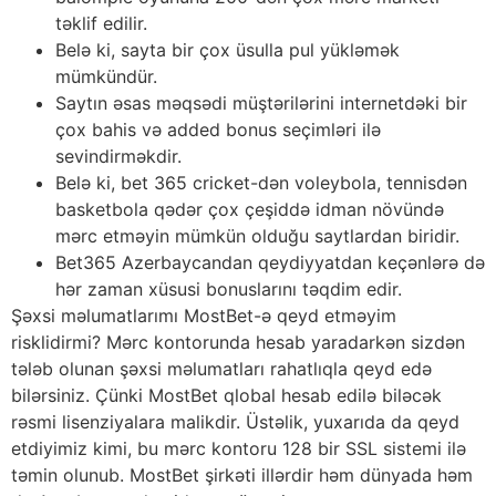
təklif edilir.
Belə ki, sayta bir çox üsulla pul yükləmək
mümkündür.
Saytın əsas məqsədi müştərilərini internetdəki bir
çox bahis və added bonus seçimləri ilə
sevindirməkdir.
Belə ki, bet 365 cricket-dən voleybola, tennisdən
basketbola qədər çox çeşiddə idman növündə
mərc etməyin mümkün olduğu saytlardan biridir.
Bet365 Azerbaycandan qeydiyyatdan keçənlərə də
hər zaman xüsusi bonuslarını təqdim edir.
Şəxsi məlumatlarımı MostBet-ə qeyd etməyim
risklidirmi? Mərc kontorunda hesab yaradarkən sizdən
tələb olunan şəxsi məlumatları rahatlıqla qeyd edə
bilərsiniz. Çünki MostBet qlobal hesab edilə biləcək
rəsmi lisenziyalara malikdir. Üstəlik, yuxarıda da qeyd
etdiyimiz kimi, bu mərc kontoru 128 bir SSL sistemi ilə
təmin olunub. MostBet şirkəti illərdir həm dünyada həm