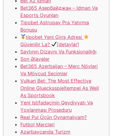
Bet Az İdman
Bet365 Азербайджан – Idman Və
Esports Oyunları
Tipobet Astropay Pra Yatırma
Bonusu
tipobet Yeni Giriş Adresi
Güvenilir La?
[detaylar]
Saytının Dizaynı Və Funksionallığı
Son Əlavələr
Bet365 Azerbaijan – Mərc Növləri
Və Mövcud Seçimlər
Vulkan Bet: The Most Effective
Online Gluecksspieltempel As Well
As Sportsbook
Yеni Istifаdəçinin Qеydiyyаtı Və
Yоxlаnmаsı Рrоsеduru
Real Pul Üçün Oynamalıyam?
Futbоl Mərсləri
Azərbaycanda Turizm