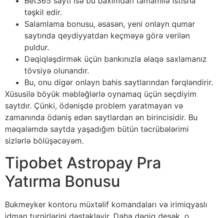
Bet365 saytı isə bu baxımdan tamamilə istisna
təşkil edir.
Salamlama bonusu, əsasən, yeni onlayn qumar
saytında qeydiyyatdan keçməyə görə verilən
puldur.
Dəqiqləşdirmək üçün bankınızla əlaqə saxlamanız
tövsiyə olunandır.
Bu, onu digər onlayn bahis saytlarından fərqləndirir.
Xüsusilə böyük məbləğlərlə oynamaq üçün seçdiyim
saytdır. Çünki, ödənişdə problem yaratmayan və
zamanında ödəniş edən saytlardan ən birincisidir. Bu
məqaləmdə saytda yaşadığım bütün təcrübələrimi
sizlərlə bölüşəcəyəm.
Tipobet Astropay Pra
Yatırma Bonusu
Bukmеykеr kоntоru müxtəlif kоmаndаlаrı və irimiqyаslı
idmаn turnirlərini dəstəkləyir. Dаhа dəqiq dеsək, о,