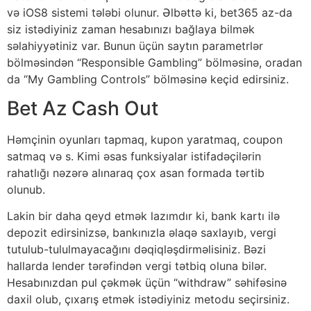
və iOS8 sistemi tələbi olunur. Əlbəttə ki, bet365 az-da
siz istədiyiniz zaman hesabınızı bağlaya bilmək
səlahiyyətiniz var. Bunun üçün saytın parametrlər
bölməsindən “Responsible Gambling” bölməsinə, oradan
da “My Gambling Controls” bölməsinə keçid edirsiniz.
Bet Az Cash Out
Həmçinin oyunları tapmaq, kupon yaratmaq, coupon
satmaq və s. Kimi əsas funksiyalar istifadəçilərin
rahatlığı nəzərə alınaraq çox asan formada tərtib
olunub.
Lakin bir daha qeyd etmək lazımdır ki, bank kartı ilə
depozit edirsinizsə, bankınızla əlaqə saxlayıb, vergi
tutulub-tululmayacağını dəqiqləşdirməlisiniz. Bəzi
hallarda lender tərəfindən vergi tətbiq oluna bilər.
Hesabınızdan pul çəkmək üçün “withdraw” səhifəsinə
daxil olub, çıxarış etmək istədiyiniz metodu seçirsiniz.