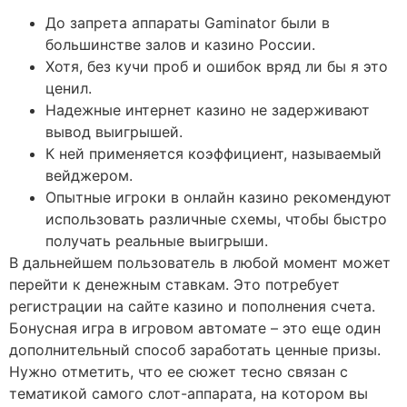
До запрета аппараты Gaminator были в
большинстве залов и казино России.
Хотя, без кучи проб и ошибок вряд ли бы я это
ценил.
Надежные интернет казино не задерживают
вывод выигрышей.
К ней применяется коэффициент, называемый
вейджером.
Опытные игроки в онлайн казино рекомендуют
использовать различные схемы, чтобы быстро
получать реальные выигрыши.
В дальнейшем пользователь в любой момент может
перейти к денежным ставкам. Это потребует
регистрации на сайте казино и пополнения счета.
Бонусная игра в игровом автомате – это еще один
дополнительный способ заработать ценные призы.
Нужно отметить, что ее сюжет тесно связан с
тематикой самого слот-аппарата, на котором вы