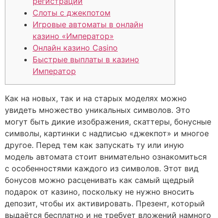
регистрации
Слоты с джекпотом
Игровые автоматы в онлайн
казино «Император»
Онлайн казино Casino
Быстрые выплаты в казино
Император
Как на новых, так и на старых моделях можно
увидеть множество уникальных символов. Это
могут быть дикие изображения, скаттеры, бонусные
символы, картинки с надписью «джекпот» и многое
другое. Перед тем как запускать ту или иную
модель автомата стоит внимательно ознакомиться
с особенностями каждого из символов. Этот вид
бонусов можно расценивать как самый щедрый
подарок от казино, поскольку не нужно вносить
депозит, чтобы их активировать. Презент, который
выдаётся бесплатно и не требует вложений намного