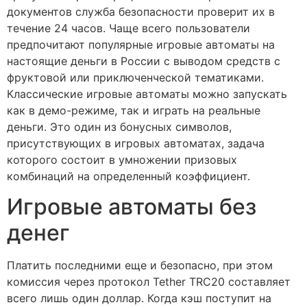
документов служба безопасности проверит их в
течение 24 часов. Чаще всего пользователи
предпочитают популярные игровые автоматы на
настоящие деньги в России с выводом средств с
фруктовой или приключенческой тематиками.
Классические игровые автоматы можно запускать
как в демо-режиме, так и играть на реальные
деньги. Это один из бонусных символов,
присутствующих в игровых автоматах, задача
которого состоит в умножении призовых
комбинаций на определенный коэффициент.
Игровые автоматы без
денег
Платить последними еще и безопасно, при этом
комиссия через протокол Tether TRC20 составляет
всего лишь один доллар. Когда кэш поступит на