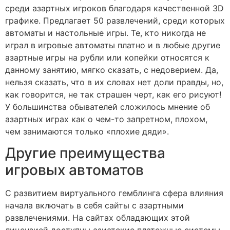
среди азартных игроков благодаря качественной 3D
графике. Предлагает 50 развлечений, среди которых
автоматы и настольные игры. Те, кто никогда не
играл в игровые автоматы платно и в любые другие
азартные игры на рубли или копейки относятся к
данному занятию, мягко сказать, с недоверием. Да,
нельзя сказать, что в их словах нет доли правды, но,
как говорится, не так страшен черт, как его рисуют!
У большинства обывателей сложилось мнение об
азартных играх как о чем-то запретном, плохом,
чем занимаются только «плохие дяди».
Другие преимущества
игровых автоматов
С развитием виртуального гемблинга сфера влияния
начала включать в себя сайты с азартными
развлечениями. На сайтах обладающих этой