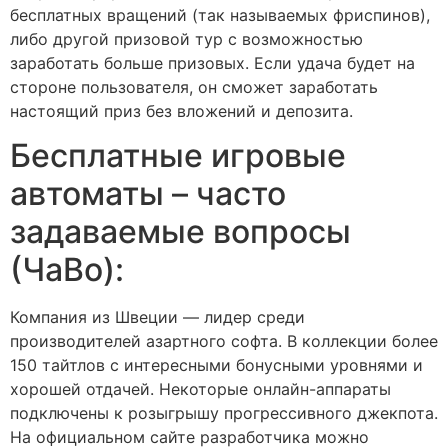
бесплатных вращений (так называемых фриспинов),
либо другой призовой тур с возможностью
заработать больше призовых. Если удача будет на
стороне пользователя, он сможет заработать
настоящий приз без вложений и депозита.
Бесплатные игровые
автоматы – часто
задаваемые вопросы
(ЧаВо):
Компания из Швеции — лидер среди
производителей азартного софта. В коллекции более
150 тайтлов с интересными бонусными уровнями и
хорошей отдачей. Некоторые онлайн-аппараты
подключены к розыгрышу прогрессивного джекпота.
На официальном сайте разработчика можно