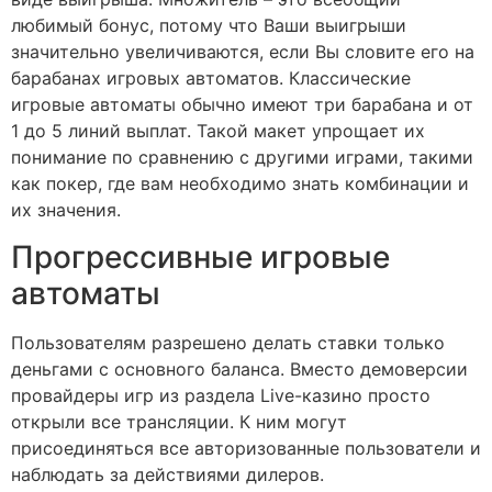
любимый бонус, потому что Ваши выигрыши
значительно увеличиваются, если Вы словите его на
барабанах игровых автоматов. Классические
игровые автоматы обычно имеют три барабана и от
1 до 5 линий выплат. Такой макет упрощает их
понимание по сравнению с другими играми, такими
как покер, где вам необходимо знать комбинации и
их значения.
Прогрессивные игровые
автоматы
Пользователям разрешено делать ставки только
деньгами с основного баланса. Вместо демоверсии
провайдеры игр из раздела Live-казино просто
открыли все трансляции. К ним могут
присоединяться все авторизованные пользователи и
наблюдать за действиями дилеров.