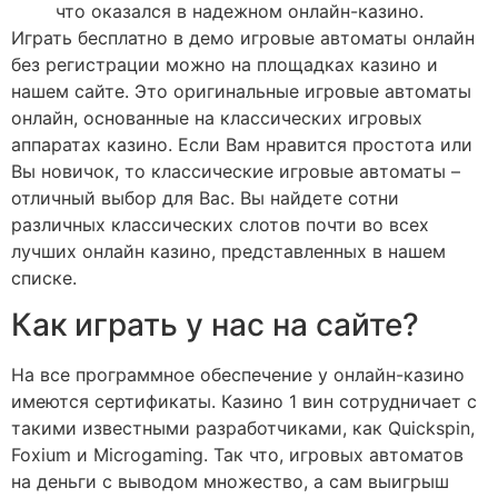
что оказался в надежном онлайн-казино.
Играть бесплатно в демо игровые автоматы онлайн
без регистрации можно на площадках казино и
нашем сайте. Это оригинальные игровые автоматы
онлайн, основанные на классических игровых
аппаратах казино. Если Вам нравится простота или
Вы новичок, то классические игровые автоматы –
отличный выбор для Вас. Вы найдете сотни
различных классических слотов почти во всех
лучших онлайн казино, представленных в нашем
списке.
Как играть у нас на сайте?
На все программное обеспечение у онлайн-казино
имеются сертификаты. Казино 1 вин сотрудничает с
такими известными разработчиками, как Quickspin,
Foxium и Microgaming. Так что, игровых автоматов
на деньги с выводом множество, а сам выигрыш