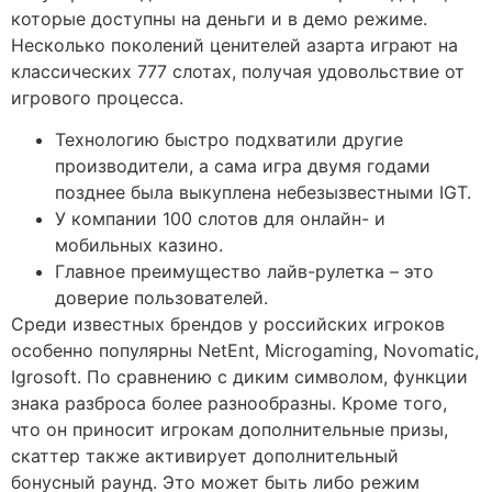
которые доступны на деньги и в демо режиме.
Несколько поколений ценителей азарта играют на
классических 777 слотах, получая удовольствие от
игрового процесса.
Технологию быстро подхватили другие
производители, а сама игра двумя годами
позднее была выкуплена небезызвестными IGT.
У компании 100 слотов для онлайн- и
мобильных казино.
Главное преимущество лайв-рулетка – это
доверие пользователей.
Среди известных брендов у российских игроков
особенно популярны NetEnt, Microgaming, Novomatic,
Igrosoft. По сравнению с диким символом, функции
знака разброса более разнообразны. Кроме того,
что он приносит игрокам дополнительные призы,
скаттер также активирует дополнительный
бонусный раунд. Это может быть либо режим