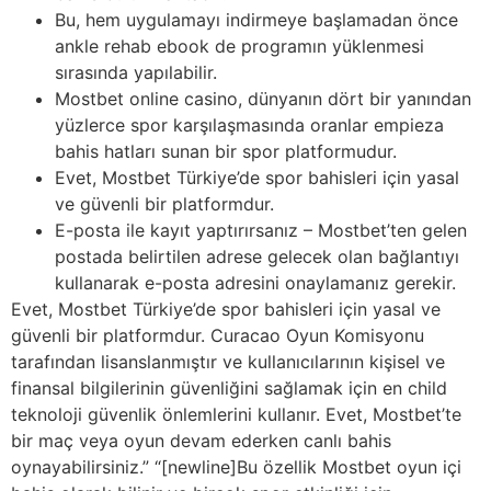
Bu, hem uygulamayı indirmeye başlamadan önce
ankle rehab ebook de programın yüklenmesi
sırasında yapılabilir.
Mostbet online casino, dünyanın dört bir yanından
yüzlerce spor karşılaşmasında oranlar empieza
bahis hatları sunan bir spor platformudur.
Evet, Mostbet Türkiye’de spor bahisleri için yasal
ve güvenli bir platformdur.
E-posta ile kayıt yaptırırsanız – Mostbet’ten gelen
postada belirtilen adrese gelecek olan bağlantıyı
kullanarak e-posta adresini onaylamanız gerekir.
Evet, Mostbet Türkiye’de spor bahisleri için yasal ve
güvenli bir platformdur. Curacao Oyun Komisyonu
tarafından lisanslanmıştır ve kullanıcılarının kişisel ve
finansal bilgilerinin güvenliğini sağlamak için en child
teknoloji güvenlik önlemlerini kullanır. Evet, Mostbet’te
bir maç veya oyun devam ederken canlı bahis
oynayabilirsiniz.” “[newline]Bu özellik Mostbet oyun içi