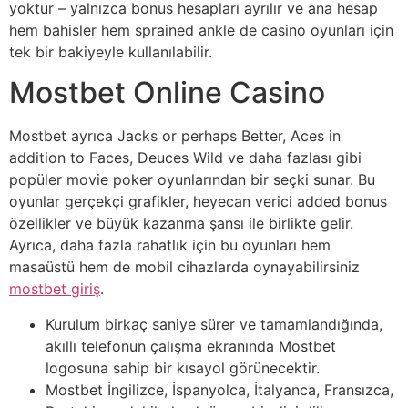
yoktur – yalnızca bonus hesapları ayrılır ve ana hesap
hem bahisler hem sprained ankle de casino oyunları için
tek bir bakiyeyle kullanılabilir.
Mostbet Online Casino
Mostbet ayrıca Jacks or perhaps Better, Aces in
addition to Faces, Deuces Wild ve daha fazlası gibi
popüler movie poker oyunlarından bir seçki sunar. Bu
oyunlar gerçekçi grafikler, heyecan verici added bonus
özellikler ve büyük kazanma şansı ile birlikte gelir.
Ayrıca, daha fazla rahatlık için bu oyunları hem
masaüstü hem de mobil cihazlarda oynayabilirsiniz
mostbet giriş
.
Kurulum birkaç saniye sürer ve tamamlandığında,
akıllı telefonun çalışma ekranında Mostbet
logosuna sahip bir kısayol görünecektir.
Mostbet İngilizce, İspanyolca, İtalyanca, Fransızca,