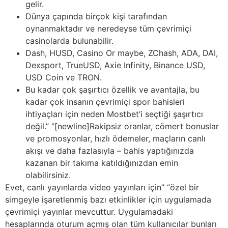
gelir.
Dünya çapında birçok kişi tarafından
oynanmaktadır ve neredeyse tüm çevrimiçi
casinolarda bulunabilir.
Dash, HUSD, Casino Or maybe, ZChash, ADA, DAI,
Dexsport, TrueUSD, Axie Infinity, Binance USD,
USD Coin ve TRON.
Bu kadar çok şaşırtıcı özellik ve avantajla, bu
kadar çok insanın çevrimiçi spor bahisleri
ihtiyaçları için neden Mostbet’i seçtiği şaşırtıcı
değil.” “[newline]Rakipsiz oranlar, cömert bonuslar
ve promosyonlar, hızlı ödemeler, maçların canlı
akışı ve daha fazlasıyla – bahis yaptığınızda
kazanan bir takıma katıldığınızdan emin
olabilirsiniz.
Evet, canlı yayınlarda video yayınları için” “özel bir
simgeyle işaretlenmiş bazı etkinlikler için uygulamada
çevrimiçi yayınlar mevcuttur. Uygulamadaki
hesaplarında oturum açmış olan tüm kullanıcılar bunları