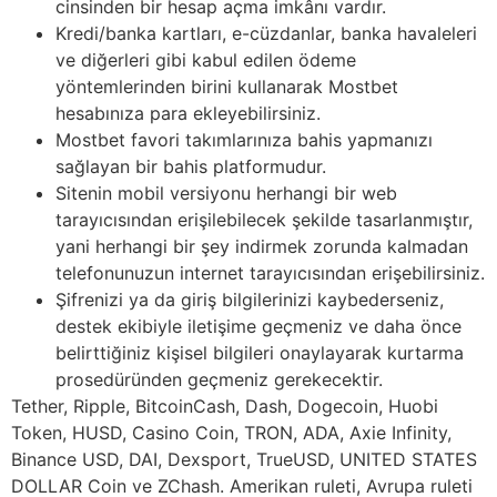
cinsinden bir hesap açma imkânı vardır.
Kredi/banka kartları, e-cüzdanlar, banka havaleleri
ve diğerleri gibi kabul edilen ödeme
yöntemlerinden birini kullanarak Mostbet
hesabınıza para ekleyebilirsiniz.
Mostbet favori takımlarınıza bahis yapmanızı
sağlayan bir bahis platformudur.
Sitenin mobil versiyonu herhangi bir web
tarayıcısından erişilebilecek şekilde tasarlanmıştır,
yani herhangi bir şey indirmek zorunda kalmadan
telefonunuzun internet tarayıcısından erişebilirsiniz.
Şifrenizi ya da giriş bilgilerinizi kaybederseniz,
destek ekibiyle iletişime geçmeniz ve daha önce
belirttiğiniz kişisel bilgileri onaylayarak kurtarma
prosedüründen geçmeniz gerekecektir.
Tether, Ripple, BitcoinCash, Dash, Dogecoin, Huobi
Token, HUSD, Casino Coin, TRON, ADA, Axie Infinity,
Binance USD, DAI, Dexsport, TrueUSD, UNITED STATES
DOLLAR Coin ve ZChash. Amerikan ruleti, Avrupa ruleti