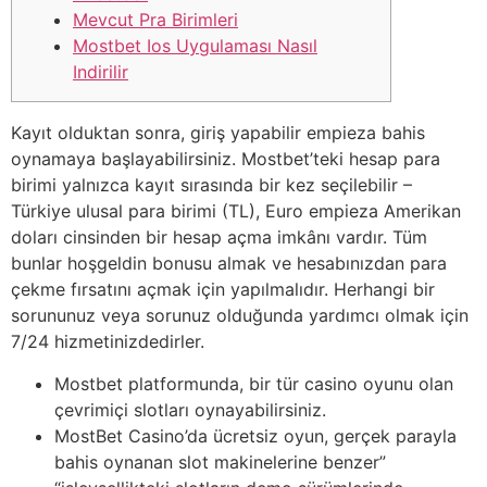
Mevcut Pra Birimleri
Mostbet Ios Uygulaması Nasıl
Indirilir
Kayıt olduktan sonra, giriş yapabilir empieza bahis
oynamaya başlayabilirsiniz. Mostbet’teki hesap para
birimi yalnızca kayıt sırasında bir kez seçilebilir –
Türkiye ulusal para birimi (TL), Euro empieza Amerikan
doları cinsinden bir hesap açma imkânı vardır. Tüm
bunlar hoşgeldin bonusu almak ve hesabınızdan para
çekme fırsatını açmak için yapılmalıdır. Herhangi bir
sorununuz veya sorunuz olduğunda yardımcı olmak için
7/24 hizmetinizdedirler.
Mostbet platformunda, bir tür casino oyunu olan
çevrimiçi slotları oynayabilirsiniz.
MostBet Casino’da ücretsiz oyun, gerçek parayla
bahis oynanan slot makinelerine benzer”