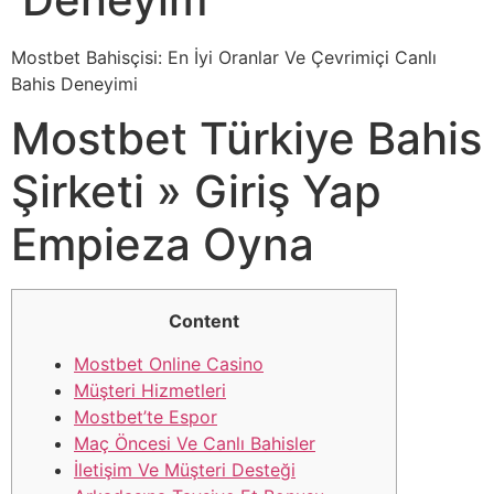
Mostbet Bahisçisi: En İyi Oranlar Ve Çevrimiçi Canlı
Bahis Deneyimi
Mostbet Türkiye Bahis
Şirketi » Giriş Yap
Empieza Oyna
Content
Mostbet Online Casino
Müşteri Hizmetleri
Mostbet’te Espor
Maç Öncesi Ve Canlı Bahisler
İletişim Ve Müşteri Desteği