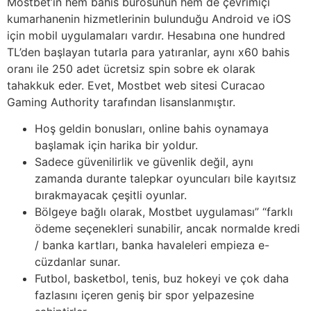
Mostbet’in hem bahis bürosunun hem de çevrimiçi
kumarhanenin hizmetlerinin bulunduğu Android ve iOS
için mobil uygulamaları vardır. Hesabına one hundred
TL’den başlayan tutarla para yatıranlar, aynı x60 bahis
oranı ile 250 adet ücretsiz spin sobre ek olarak
tahakkuk eder. Evet, Mostbet web sitesi Curacao
Gaming Authority tarafından lisanslanmıştır.
Hoş geldin bonusları, online bahis oynamaya
başlamak için harika bir yoldur.
Sadece güvenilirlik ve güvenlik değil, aynı
zamanda durante talepkar oyuncuları bile kayıtsız
bırakmayacak çeşitli oyunlar.
Bölgeye bağlı olarak, Mostbet uygulaması” “farklı
ödeme seçenekleri sunabilir, ancak normalde kredi
/ banka kartları, banka havaleleri empieza e-
cüzdanlar sunar.
Futbol, ​​basketbol, ​​tenis, buz hokeyi ve çok daha
fazlasını içeren geniş bir spor yelpazesine