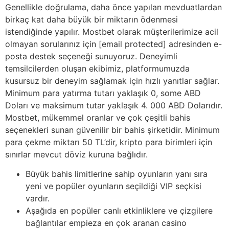
Genellikle doğrulama, daha önce yapılan mevduatlardan
birkaç kat daha büyük bir miktarın ödenmesi
istendiğinde yapılır. Mostbet olarak müşterilerimize acil
olmayan sorularınız için [email protected] adresinden e-
posta destek seçeneği sunuyoruz. Deneyimli
temsilcilerden oluşan ekibimiz, platformumuzda
kusursuz bir deneyim sağlamak için hızlı yanıtlar sağlar.
Minimum para yatırma tutarı yaklaşık 0, some ABD
Doları ve maksimum tutar yaklaşık 4. 000 ABD Dolarıdır.
Mostbet, mükemmel oranlar ve çok çeşitli bahis
seçenekleri sunan güvenilir bir bahis şirketidir. Minimum
para çekme miktarı 50 TL’dir, kripto para birimleri için
sınırlar mevcut döviz kuruna bağlıdır.
Büyük bahis limitlerine sahip oyunların yanı sıra
yeni ve popüler oyunların seçildiği VIP seçkisi
vardır.
Aşağıda en popüler canlı etkinliklere ve çizgilere
bağlantılar empieza en çok aranan casino