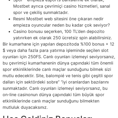
Mostbet ayrıca çevrimiçi casino hizmetleri, sanal
spor ve çekiliş sunmaktadır.
Resmi Mostbet web sitesini öne çıkaran nedir
empieza oyuncular neden bu kadar çok seviyor?
Casino bonusu seçerken, 100 TL’den depozito
yatırırken ek olarak 250 ücretsiz spin alabilirsiniz.
Bir kumarhane için yapılan depozitoda %100 bonus + 12
$ veya daha fazla para yatırma işleminde seçilen slot
oyunları için 250FS. Canlı oyunları izlemeyi seviyorsanız,
bu çevrimiçi kumarhanenin dünya çapındaki tüm önemli
spor etkinliklerinde canlı maçlar sunduğunu bilmek sizi
mutlu edecektir. Site, balompié ve tenis gibi çeşitli spor
dalları için sektördeki sobre” “iyi oranlardan bazılarını
sunmaktadır. Canlı oyunları izlemeyi seviyorsanız, bu
on-line casinonun dünya çapındaki tüm büyük spor
etkinliklerinde canlı maçlar sunduğunu bilmekten
mutluluk duyacaksınız.