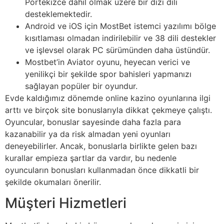
Portekizce dahil olmak üzere bir dizi dili
desteklemektedir.
Android ve iOS için MostBet istemci yazılımı bölge
kısıtlaması olmadan indirilebilir ve 38 dili destekler
ve işlevsel olarak PC sürümünden daha üstündür.
Mostbet’in Aviator oyunu, heyecan verici ve
yenilikçi bir şekilde spor bahisleri yapmanızı
sağlayan popüler bir oyundur.
Evde kaldığımız dönemde online kazino oyunlarına ilgi
arttı ve birçok site bonuslarıyla dikkat çekmeye çalıştı.
Oyuncular, bonuslar sayesinde daha fazla para
kazanabilir ya da risk almadan yeni oyunları
deneyebilirler. Ancak, bonuslarla birlikte gelen bazı
kurallar empieza şartlar da vardır, bu nedenle
oyuncuların bonusları kullanmadan önce dikkatli bir
şekilde okumaları önerilir.
Müşteri Hizmetleri