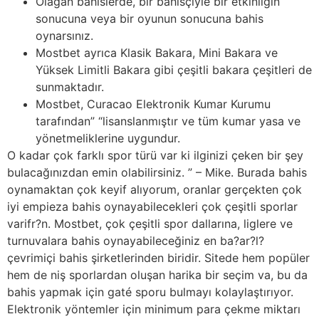
Olağan bahislerde, bir bahisçiyle bir etkinliğin
sonucuna veya bir oyunun sonucuna bahis
oynarsınız.
Mostbet ayrıca Klasik Bakara, Mini Bakara ve
Yüksek Limitli Bakara gibi çeşitli bakara çeşitleri de
sunmaktadır.
Mostbet, Curacao Elektronik Kumar Kurumu
tarafından” “lisanslanmıştır ve tüm kumar yasa ve
yönetmeliklerine uygundur.
O kadar çok farklı spor türü var ki ilginizi çeken bir şey
bulacağınızdan emin olabilirsiniz. ” – Mike. Burada bahis
oynamaktan çok keyif alıyorum, oranlar gerçekten çok
iyi empieza bahis oynayabilecekleri çok çeşitli sporlar
varifr?n. Mostbet, çok çeşitli spor dallarına, liglere ve
turnuvalara bahis oynayabileceğiniz en ba?ar?l?
çevrimiçi bahis şirketlerinden biridir. Sitede hem popüler
hem de niş sporlardan oluşan harika bir seçim va, bu da
bahis yapmak için gaté sporu bulmayı kolaylaştırıyor.
Elektronik yöntemler için minimum para çekme miktarı