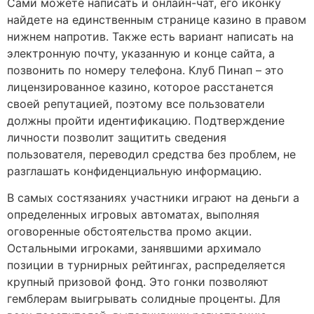
Сами можете написать и онлайн-чат, его иконку
найдете на единственным странице казино в правом
нижнем напротив. Также есть вариант написать на
электронную почту, указанную и конце сайта, а
позвонить по номеру телефона. Клуб Пинап – это
лицензированное казино, которое расстанется
своей репутацией, поэтому все пользователи
должны пройти идентификацию. Подтверждение
личности позволит защитить сведения
пользователя, переводил средства без проблем, не
разглашать конфиденциальную информацию.
В самых состязаниях участники играют на деньги а
определенных игровых автоматах, выполняя
оговоренные обстоятельства промо акции.
Остальными игроками, занявшими архимало
позиции в турнирных рейтингах, распределяется
крупный призовой фонд. Это гонки позволяют
гемблерам выигрывать солидные проценты. Для