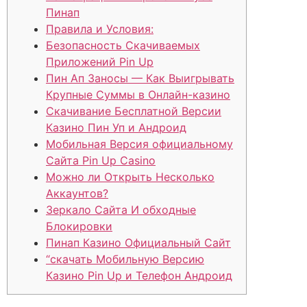
Пинап
Правила и Условия:
Безопасность Скачиваемых
Приложений Pin Up
Пин Ап Заносы — Как Выигрывать
Крупные Суммы в Онлайн-казино
Скачивание Бесплатной Версии
Казино Пин Уп и Андроид
Мобильная Версия официальному
Сайта Pin Up Casino
Можно ли Открыть Несколько
Аккаунтов?
Зеркало Сайта И обходные
Блокировки
Пинап Казино Официальный Сайт
“скачать Мобильную Версию
Казино Pin Up и Телефон Андроид