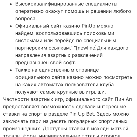
Высококвалифицированные специалисты
оперативно окажут помощь и решении любого
вопроса.
Официальный сайт казино PinUp можно
найдем, воспользовавшись поисковыми
системами или перейдя по специальным
партнерским ссылкам.” “[newline]Для каждого
направления азартных развлечений
предназначен свой софт.
Также на единственным странице
официального сайта казино можно посмотреть
на каких автоматах пользователи клуба
получают самые крупные выигрыши.
Частности азартных игр, официального сайт Пин Ап
предоставляет возможность сделали интересные
ставки на спорт в разделе Pin Up Bet. Здесь можно
заключать пари на десять популярных спортивных
произошедших. Доступны ставки в исходы матчей,
тоталы, форы, индивидуальные тоталы игроков.