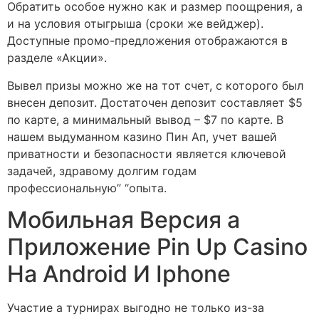
Обратить особое нужно как и размер поощрения, а
и на условия отыгрыша (сроки же вейджер).
Доступные промо-предложения отображаются в
разделе «Акции».
Вывел призы можно же на тот счет, с которого был
внесен депозит. Достаточен депозит составляет $5
по карте, а минимальный вывод – $7 по карте. В
нашем выдуманном казино Пин Ап, учет вашей
приватности и безопасности является ключевой
задачей, здравому долгим годам
профессиональную” “опыта.
Мобильная Версия а
Приложение Pin Up Casino
На Android И Iphone
Участие а турнирах выгодно не только из-за