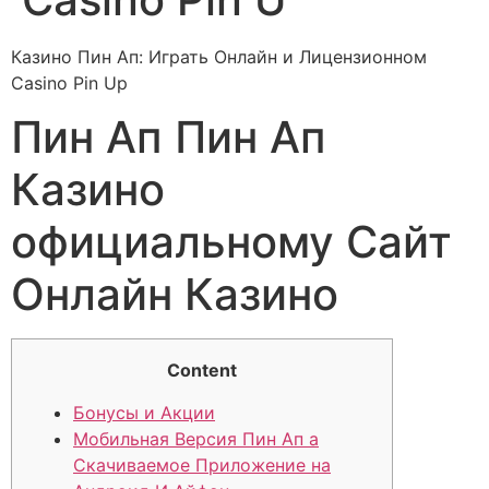
Казино Пин Ап: Играть Онлайн и Лицензионном
Casino Pin Up
Пин Ап Пин Ап
Казино
официальному Сайт
Онлайн Казино
Content
Бонусы и Акции
Мобильная Версия Пин Ап а
Скачиваемое Приложение на