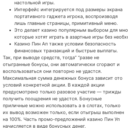
настольной игры.
Интерфейс интегрируется под размеры экрана
портативного гаджета игрока, воспроизводя
лишь главные страницы, примитивный меню.
Это делает казино популярным выбором для мно
которые хотят играть в азартные игры без необ
Казино Пин Ап также условии безопасность
финансовых транзакций и быстрые выплаты.
Так, при выводе средств, тогда” “разве не
отыгранные бонусы, они автоматически сгорают и
воспользоваться они повторно не удастся.
Максимальная сумма денежных бонуса зависит ото
условий конкретной акции. В каждой акции
предусмотрено только разовое участие — трижды
получить поощрения не удастся. Бонусные
приличные можно использовать а в слотах, только
их вывод возможен только, если отыгрыш выполнен
на 100%. Часть промо-предложений казино Пин Уп
начисляется в виде бонусных денег.