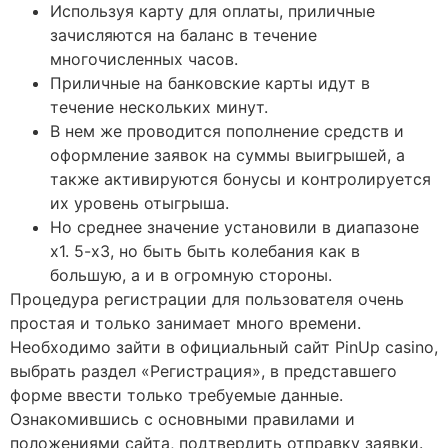
Используя карту для оплаты, приличные
зачисляются на баланс в течение
многочисленных часов.
Приличные на банковские карты идут в
течение нескольких минут.
В нем же проводится пополнение средств и
оформление заявок на суммы выигрышей, а
также активируются бонусы и контролируется
их уровень отыгрыша.
Но среднее значение установили в диапазоне
х1. 5-х3, но быть быть колебания как в
большую, а и в огромную стороны.
Процедура регистрации для пользователя очень
простая и только занимает много времени.
Необходимо зайти в официальный сайт PinUp casino,
выбрать раздел «Регистрация», в представшего
форме ввести только требуемые данные.
Ознакомившись с основными правилами и
положениями сайта, подтвердить отправку заявки.