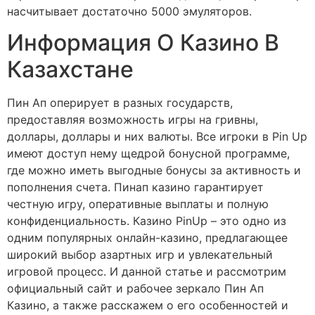
насчитывает достаточно 5000 эмуляторов.
Информация О Казино В
Казахстане
Пин Ап оперирует в разных государств,
предоставляя возможность игры на гривны,
доллары, доллары и них валюты. Все игроки в Pin Up
имеют доступ нему щедрой бонусной программе,
где можно иметь выгодные бонусы за активность и
пополнения счета. Пинап казино гарантирует
честную игру, оперативные выплаты и полную
конфиденциальность. Казино PinUp – это одно из
одним популярных онлайн-казино, предлагающее
широкий выбор азартных игр и увлекательный
игровой процесс. И данной статье и рассмотрим
официальный сайт и рабочее зеркало Пин Ап
Казино, а также расскажем о его особенностей и