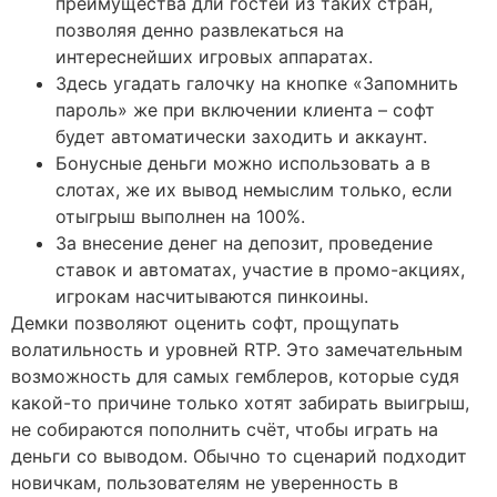
преимущества дли гостей из таких стран,
позволяя денно развлекаться на
интереснейших игровых аппаратах.
Здесь угадать галочку на кнопке «Запомнить
пароль» же при включении клиента – софт
будет автоматически заходить и аккаунт.
Бонусные деньги можно использовать а в
слотах, же их вывод немыслим только, если
отыгрыш выполнен на 100%.
За внесение денег на депозит, проведение
ставок и автоматах, участие в промо-акциях,
игрокам насчитываются пинкоины.
Демки позволяют оценить софт, прощупать
волатильность и уровней RTP. Это замечательным
возможность для самых гемблеров, которые судя
какой-то причине только хотят забирать выигрыш,
не собираются пополнить счёт, чтобы играть на
деньги со выводом. Обычно то сценарий подходит
новичкам, пользователям не уверенность в