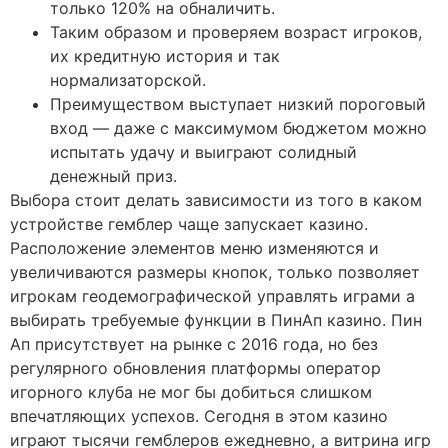
только 120% на обналичить.
Таким образом и проверяем возраст игроков,
их кредитную история и так
нормализаторской.
Преимуществом выступает низкий пороговый
вход — даже с максимумом бюджетом можно
испытать удачу и выиграют солидный
денежный приз.
Выбора стоит делать зависимости из того в каком
устройстве гемблер чаще запускает казино.
Расположение элементов меню изменяются и
увеличиваются размеры кнопок, только позволяет
игрокам геодемографической управлять играми а
выбирать требуемые функции в ПинАп казино. Пин
Ап присутствует на рынке с 2016 года, но без
регулярного обновления платформы оператор
игорного клуба не мог бы добиться слишком
впечатляющих успехов. Сегодня в этом казино
играют тысячи гемблеров ежедневно, а витрина игр