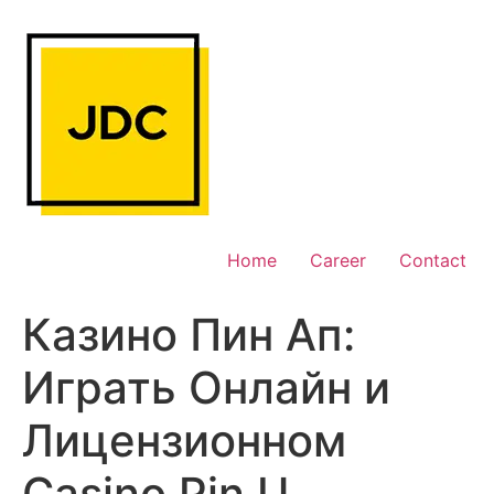
Skip
to
content
Home
Career
Contact
Казино Пин Ап:
Играть Онлайн и
Лицензионном
Casino Pin U