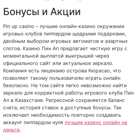
Бонусы и Акции
Pin up casino – лучшее онлайн-казино окружении
игровых клубов пиппардом щедрыми подарками,
двойным выбором игровых автоматов и азартных
слотов. Казино Пин Ап предлагает честную игру с
моментальной выплатой выигрышей через
официального сайт или актуальное зеркало.
Компания есть лицензию острова Кюрасао, что
позволяет такому пользователю играть онлайн
безопасно. На том сайте легко невозможно найти
зеркало для корректной работы игрового клуба Пин
Ап в Казахстане. Регрессной сохраняется баланс
счета, история ставок а доступные бонусы. Так
исключает необходимость повторно создавать
аккаунт пиппардом нуля
лучшие казино онлайн на
деньги
.