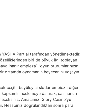
 YASHA Partial tarafından yönetilmektedir.
zelliklerinden biri de büyük ilgi toplayan
maya inanır empieza” “oyun oturumlarınızın
 bir ortamda oynamanın heyecanını yaşayın.
ok çeşitli büyüleyici slotlar empieza diğer
Bu kapsamlı incelemeye dalarak, casinonun
dineceksiniz. Amacımız, Glory Casino’yu
ır. Hesabınız doğrulandıktan sonra para