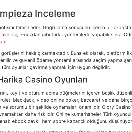
Empieza Inceleme
antisini temsil eder. Doğrulama sonucunu içeren bir e-posta
havalesi, e-cüzdan gibi farklı yöntemlerle yapabilirsiniz. 
işim
.
 görüşlerini haklı çıkarmaktadır. Buna ek olarak, platform il
venilir ve güvenli ödeme yöntemi arasında seçim yapma şansı
e, tüm oyunlar çevirme yapmak için uygun değildir.
Harika Casino Oyunları
nı, kayıt ve oturum açma düğmelerini içeren başlık düzenli 
i, rulet, blackjack, video online poker, baccarat ve daha bir
 ve sorumlu bir şekilde oynamaları önemlidir. Glory Casino
amaktan daha risklidir. Online kumarhaneler Türk oyuncula
ehab ebook zevkli hem sobre kazançlı olduğunu düşünüyorl