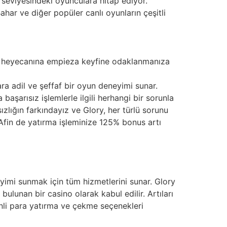
seviyesindeki oyunculara hitap ediyor.
ahar ve diğer popüler canlı oyunların çeşitli
zın heyecanına empieza keyfine odaklanmanıza
a adil ve şeffaf bir oyun deneyimi sunar.
aşarısız işlemlerle ilgili herhangi bir sorunla
ızlığın farkındayız ve Glory, her türlü sorunu
 Afin de yatırma işleminize 125% bonus artı
imi sunmak için tüm hizmetlerini sunar. Glory
bulunan bir casino olarak kabul edilir. Artıları
enli para yatırma ve çekme seçenekleri