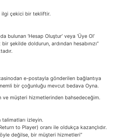
i çekici bir tekliftir.
fada bulunan ‘Hesap Oluştur’ veya ‘Üye Ol’
bir şekilde doldurun, ardından hesabınızı”
tadır.
casinodan e-postayla gönderilen bağlantıya
ın önemli bir çoğunluğu mevcut bedava Oyna.
n ve müşteri hizmetlerinden bahsedeceğim.
talimatları izleyin.
eturn to Player) oranı ile oldukça kazançlıdır.
yle değilse, bir müşteri hizmetleri”