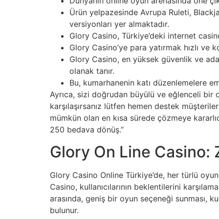
Dünyanın online oyun arenasında öne çık
Ürün yelpazesinde Avrupa Ruleti, Blackjac
versiyonları yer almaktadır.
Glory Casino, Türkiye’deki internet casi
Glory Casino’ye para yatırmak hızlı ve ko
Glory Casino, en yüksek güvenlik ve ada
olanak tanır.
Bu, kumarhanenin katı düzenlemelere emp
Ayrıca, sizi doğrudan büyülü ve eğlenceli bir 
karşılaşırsanız lütfen hemen destek müşterileri
mümkün olan en kısa sürede çözmeye kararlıdır
250 bedava dönüş.”
Glory On Line Casino:
Glory Casino Online Türkiye’de, her türlü oy
Casino, kullanıcılarının beklentilerini karşılam
arasında, geniş bir oyun seçeneği sunması, ku
bulunur.