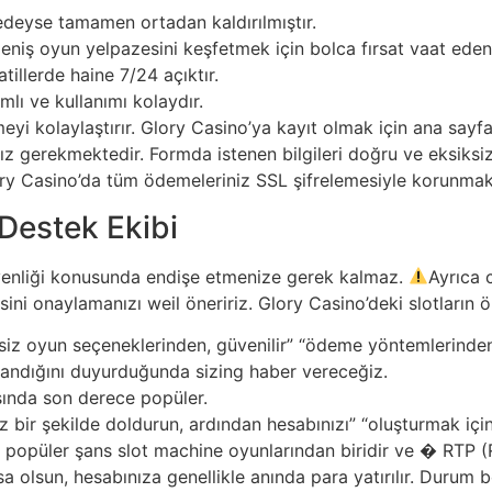
redeyse tamamen ortadan kaldırılmıştır.
iş oyun yelpazesini keşfetmek için bolca fırsat vaat eden ilg
tillerde haine 7/24 açıktır.
lı ve kullanımı kolaydır.
çmeyi kolaylaştırır. Glory Casino’ya kayıt olmak için ana say
 gerekmektedir. Formda istenen bilgileri doğru ve eksiksiz 
Glory Casino’da tüm ödemeleriniz SSL şifrelemesiyle korunmak
Destek Ekibi
 güvenliği konusunda endişe etmenize gerek kalmaz.
Ayrıca 
esini onaylamanızı weil öneririz. Glory Casino’deki slotlar
iz oyun seçeneklerinden, güvenilir” “ödeme yöntemlerinde
andığını duyurduğunda sizing haber vereceğiz.
sında son derece popüler.
 bir şekilde doldurun, ardından hesabınızı” “oluşturmak için 
e popüler şans slot machine oyunlarından biridir ve � RTP (R
 olsun, hesabınıza genellikle anında para yatırılır. Durum bö