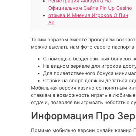
Регистрация Аккаунта На
Официальном Сайте Pin Up Casino
отзыва И Мнения Игроков О Пин
Ап
Таким образом вместе проверяем возраст 
можно выслать нам фото своего паспорта 
С помощью бездепозитных бонусов не
На видном зеркале для игроков дост
Для приветственного бонуса минимал
Ставки на спорт должны делаться одн
Мобильная версия казино со понятным ин
ставкам а возможность играть в любимые
отдачи, позволяя выигрывать небогатые с
Информация Про Зер
Помимо мобильно версии онлайн казино П