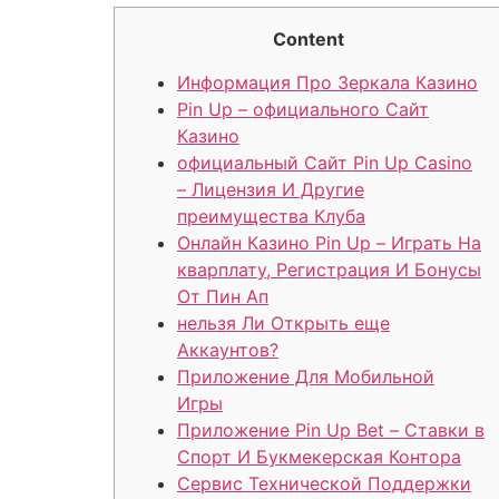
Content
Информация Про Зеркала Казино
Pin Up – официального Сайт
Казино
официальный Сайт Pin Up Casino
– Лицензия И Другие
преимущества Клуба
Онлайн Казино Pin Up – Играть На
кварплату, Регистрация И Бонусы
От Пин Ап
нельзя Ли Открыть еще
Аккаунтов?
Приложение Для Мобильной
Игры
Приложение Pin Up Bet – Ставки в
Спорт И Букмекерская Контора
Сервис Технической Поддержки