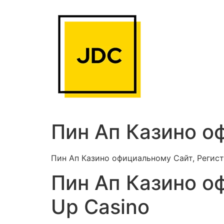
Skip
to
content
Пин Ап Казино о
Пин Ап Казино официальному Сайт, Регис
Пин Ап Казино о
Up Casino