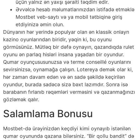
üçün yalnız ən yaxşı şəraiti təqdim edir.
Əvvəlcə hesab məlumatlarınızdan istifadə etməklə
Mostbet veb-saytı və ya mobil tətbiqinə giriş
etdiyinizə əmin olun.
Dünyanın hər yerində populyar olan ən klassik onlayn
kazino oyunlarından biridir, yəqin ki, bu oyunu
görmüsünüz. Mütləq bir dəfə oynayın, qazandıqda rulet
oyunu ən parlaq hisləri insana yaşadan bir oyundur.
Qumar oyunçususunuzsa və terme conseillé oyunlarını
sevirsinizsə, oynamağa çalışın. Lotereya demək olar ki,
hər zaman davam edən və ən sadə şəkildə keçirilən
oyundur, burada sadəcə sizə bəxt lazımdır. Sonra isə
barabanın fırlanıb rəqəmləri verməsini və qazanmağınızı
gözləmək qalır.
Salamlama Bonusu
Mostbet-də ürəyinizdən keçdiyi kimi oynayıb istənilən
qumar oyununda qazana bilərsiniz. “Bir qollu bandit” də