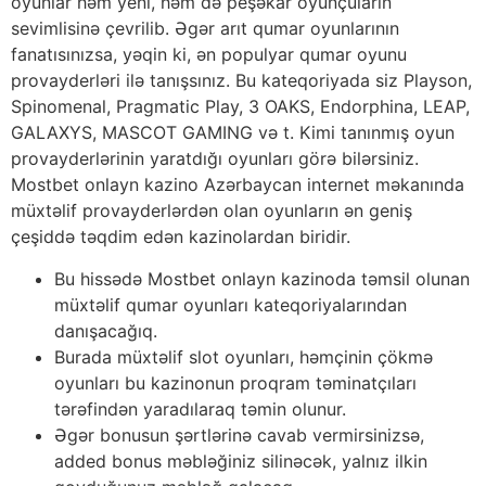
oyunlar həm yeni, həm də peşəkar oyunçuların
sevimlisinə çevrilib. Əgər arıt qumar oyunlarının
fanatısınızsa, yəqin ki, ən populyar qumar oyunu
provayderləri ilə tanışsınız. Bu kateqoriyada siz Playson,
Spinomenal, Pragmatic Play, 3 OAKS, Endorphina, LEAP,
GALAXYS, MASCOT GAMING və t. Kimi tanınmış oyun
provayderlərinin yaratdığı oyunları görə bilərsiniz.
Mostbet onlayn kazino Azərbaycan internet məkanında
müxtəlif provayderlərdən olan oyunların ən geniş
çeşiddə təqdim edən kazinolardan biridir.
Bu hissədə Mostbet onlayn kazinoda təmsil olunan
müxtəlif qumar oyunları kateqoriyalarından
danışacağıq.
Burada müxtəlif slot oyunları, həmçinin çökmə
oyunları bu kazinonun proqram təminatçıları
tərəfindən yaradılaraq təmin olunur.
Əgər bonusun şərtlərinə cavab vermirsinizsə,
added bonus məbləğiniz silinəcək, yalnız ilkin