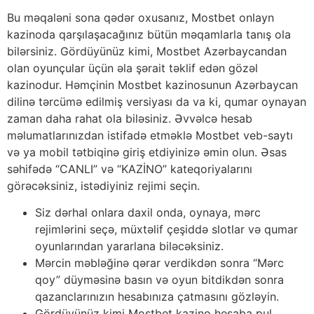
Bu məqaləni sona qədər oxusanız, Mostbet onlayn
kazinoda qarşılaşacağınız bütün məqamlarla tanış ola
bilərsiniz. Gördüyünüz kimi, Mostbet Azərbaycandan
olan oyunçular üçün əla şərait təklif edən gözəl
kazinodur. Həmçinin Mostbet kazinosunun Azərbaycan
dilinə tərcümə edilmiş versiyası da va ki, qumar oynayan
zaman daha rahat ola biləsiniz. Əvvəlcə hesab
məlumatlarınızdan istifadə etməklə Mostbet veb-saytı
və ya mobil tətbiqinə giriş etdiyinizə əmin olun. Əsas
səhifədə “CANLI” və “KAZİNO” kateqoriyalarını
görəcəksiniz, istədiyiniz rejimi seçin.
Siz dərhal onlara daxil onda, oynaya, mərc
rejimlərini seçə, müxtəlif çeşiddə slotlar və qumar
oyunlarından yararlana biləcəksiniz.
Mərcin məbləğinə qərar verdikdən sonra “Mərc
qoy” düyməsinə basın və oyun bitdikdən sonra
qazanclarınızın hesabınıza çatmasını gözləyin.
Gördüyünüz kimi Mostbet kazino hesaba pul