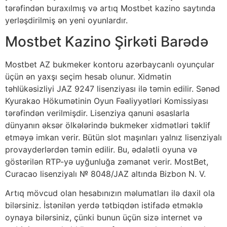
tərəfindən buraxılmış və artıq Mostbet kazino saytında
yerləşdirilmiş ən yeni oyunlardır.
Mostbet Kazino Şirkəti Barədə
Mostbet AZ bukmeker kontoru azərbaycanlı oyunçular
üçün ən yaxşı seçim hesab olunur. Xidmətin
təhlükəsizliyi JAZ 9247 lisenziyası ilə təmin edilir. Sənəd
Kyurakao Hökumətinin Oyun Fəaliyyətləri Komissiyası
tərəfindən verilmişdir. Lisenziya qanuni əsaslarla
dünyanın əksər ölkələrində bukmeker xidmətləri təklif
etməyə imkan verir. Bütün slot maşınları yalnız lisenziyalı
provayderlərdən təmin edilir. Bu, ədalətli oyuna və
göstərilən RTP-yə uyğunluğa zəmanət verir. MostBet,
Curacao lisenziyalı № 8048/JAZ altında Bizbon N. V.
Artıq mövcud olan hesabınızın məlumatları ilə daxil ola
bilərsiniz. İstənilən yerdə tətbiqdən istifadə etməklə
oynaya bilərsiniz, çünki bunun üçün sizə internet və