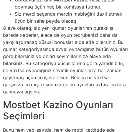
qoymaq üçün heç bir komissya tutmur.
Siz mərci seçəndə mərcin məbləğini daxil etmək
üçün bir sahə peyda olacaq.
Əlavə olaraq, siz yeni qumar oyunlarının buraxılışı
barədə xəbərlər, eləcə də oyun təcrübənizi daha da
yaxşılaşdıracaq xüsusi bonuslar əldə edə bilərsiniz. Bu
qumar kateqoriyasında əvvəl oynadığınız bütün oyunları
görə bilərsiniz və onları sevimlilərinizə əlavə edə
bilərsiniz. Bu kateqoriya xüsusilə ona görə yaradılıb ki,
nə vaxtsa oynadığınız sevimli oyunlarınıza hər zaman
qayıtmaq üçün çıxışınız olsun. Beləcə nə vaxtsa
qarşınıza çıxmış xoşunuza gələn oyunları axtara-axtara
qalmayacaqsınız.
Mostbet Kazino Oyunları
Seçimləri
Bunu həm veb-saytda, həm də mobil tətbiqdə edə