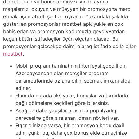
diqqətli olun və bonuslar mövzusunda ayrıca
məqaləmizi oxuyun və müəyyən bir promosyona mərc
etmək üçün ətraflı şərtləri öyrənin. Yuxarıdakı şəkildə
göstərilən promosyonlar mostbet apk yukle ən çox
bahis edən və promosyon kodumuzla qeydiyyatdan
keçən bütün istifadəçilər üçün əlçatan olacaq. Bu
promosyonlar gələcəkdə daimi olaraq istifadə edilə bilər
mostbet
.
Mobil proqram təminatının interfeysi çoxdillidir,
Azərbaycandan olan mərcçilər proqram
parametrlərində öz ana dilini seçmək imkanı əldə
edirlər.
Həm də burada aksiyalar, bonuslar və turnirlərlə
bağlı bölmələrə keçidləri görə bilərsiniz.
Aşağıda daha yaxşılar arasında populyarlıq
dərəcəsinə görə sıralanan idman növləri var.
Əgər əlinizdə varsa, bir promosyon kodu daxil
edin, çünki bu, daha çox bonus əldə etməyinizə