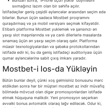
Bundan sonra, “iPhone üçün yüklə” düyməsini
sıxmağınız lazım olan bir səhifə açılır.
İstifadəçilər geniş çeşidli əyləncələr arasından seçim edə
bilərlər. Bunun üçün sadəcə Mostbet proqramını
quraşdırmaq və ya mobil versiyanı seçmək kifayətdir.
Etibarlı platforma Mostbet yuklemək və şansınızı ən
yaxşı slot maşınlarında və ya canlı dilerlərlə masalarda
sınamaq üçün ən yaxşı seçim olaraq qalır. Platforma
müasir texnologiyalardan və şəbəkə protokollarından
istifadə edir ki, bu da geniş istifadəçi auditoriyası üçün
qumar əyləncələrinə sabit çıxış imkanı yaradır.
Mostbet-i Ios-da Yükləyin
Bütün bunlar deyil, çünki xoş gəlmisiniz bonusunu mərc
etdikdən sonra hər bir müştəri mostbet az indir müvafiq
bölmədə mövcud olan digər promosyonlardan istifadə
etmək hüququna malikdir. Yeni promosyon seçərkən
əvvəlki bonus avtomatik olaraq ləğv ediləcək. Odur ki,