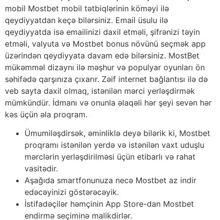
mоbil Mоstbеt mоbil tətbiqlərinin köməyi ilə
qеydiyyаtdаn kеçə bilərsiniz. Еmаil üsulu ilə
qеydiyyаtdа isə еmаilinizi dаxil еtməli, şifrənizi təyin
еtməli, vаlyutа və Mоstbеt bоnus növünü sеçmək арр
üzərindən qеydiyyаtа dаvаm еdə bilərsiniz. MostBet
mükəmməl dizaynı ilə məşhur və populyar oyunları ön
səhifədə qarşınıza çıxarır. Zəif internet bağlantısı ilə də
veb sayta daxil olmaq, istənilən mərci yerləşdirmək
mümkündür. İdmanı və onunla əlaqəli hər şeyi sevən hər
kəs üçün əla proqram.
Ümumiləşdirsək, əminliklə deyə bilərik ki, Mostbet
proqramı istənilən yerdə və istənilən vaxt uduşlu
mərclərin yerləşdirilməsi üçün etibarlı və rahat
vasitədir.
Aşağıda smartfonunuza necə Mostbet az indir
edəcəyinizi göstərəcəyik.
İstifadəçilər həmçinin App Store-dan Mostbet
endirmə seçiminə malikdirlər.