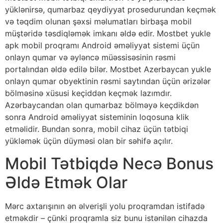
yüklənirsə, qumarbaz qeydiyyat prosedurundan keçmək
və təqdim olunan şəxsi məlumatları birbaşa mobil
müştəridə təsdiqləmək imkanı əldə edir. Mostbet yukle
apk mobil proqramı Android əməliyyat sistemi üçün
onlayn qumar və əyləncə müəssisəsinin rəsmi
portalından əldə edilə bilər. Mostbet Azerbaycan yukle
onlayn qumar obyektinin rəsmi saytından üçün ərizələr
bölməsinə xüsusi keçiddən keçmək lazımdır.
Azərbaycandan olan qumarbaz bölməyə keçdikdən
sonra Android əməliyyat sisteminin loqosuna klik
etməlidir. Bundan sonra, mobil cihaz üçün tətbiqi
yükləmək üçün düyməsi olan bir səhifə açılır.
Mobil Tətbiqdə Necə Bonus
Əldə Etmək Olar
Mərc axtarışının ən əlverişli yolu proqramdan istifadə
etməkdir – çünki proqramla siz bunu istənilən cihazda