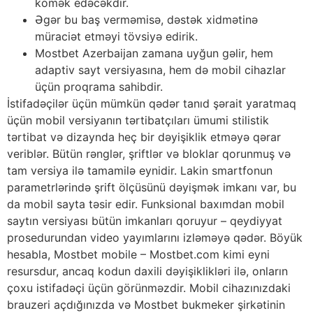
kömək edəcəkdir.
Əgər bu baş verməmisə, dəstək xidmətinə
müraciət etməyi tövsiyə edirik.
Mostbet Azerbaijan zamana uyğun gəlir, hem
adaptiv sayt versiyasına, hem də mobil cihazlar
üçün proqrama sahibdir.
İstifadəçilər üçün mümkün qədər tanıd şərait yaratmaq
üçün mobil versiyanın tərtibatçıları ümumi stilistik
tərtibat və dizaynda heç bir dəyişiklik etməyə qərar
veriblər. Bütün rənglər, şriftlər və bloklar qorunmuş və
tam versiya ilə tamamilə eynidir. Lakin smartfonun
parametrlərində şrift ölçüsünü dəyişmək imkanı var, bu
da mobil sayta təsir edir. Funksional baxımdan mobil
saytın versiyası bütün imkanları qoruyur – qeydiyyat
prosedurundan video yayımlarını izləməyə qədər. Böyük
hesabla, Mostbet mobile – Mostbet.com kimi eyni
resursdur, ancaq kodun daxili dəyişiklikləri ilə, onların
çoxu istifadəçi üçün görünməzdir. Mobil cihazınızdaki
brauzeri açdığınızda və Mostbet bukmeker şirkətinin