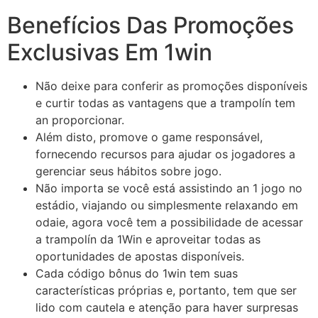
Benefícios Das Promoções
Exclusivas Em 1win
Não deixe para conferir as promoções disponíveis
e curtir todas as vantagens que a trampolín tem
an proporcionar.
Além disto, promove o game responsável,
fornecendo recursos para ajudar os jogadores a
gerenciar seus hábitos sobre jogo.
Não importa se você está assistindo an 1 jogo no
estádio, viajando ou simplesmente relaxando em
odaie, agora você tem a possibilidade de acessar
a trampolín da 1Win e aproveitar todas as
oportunidades de apostas disponíveis.
Cada código bônus do 1win tem suas
características próprias e, portanto, tem que ser
lido com cautela e atenção para haver surpresas