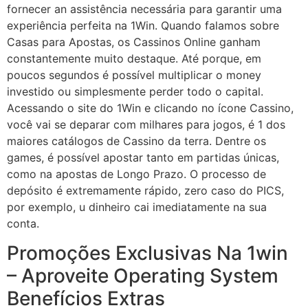
fornecer an assistência necessária para garantir uma
experiência perfeita na 1Win. Quando falamos sobre
Casas para Apostas, os Cassinos Online ganham
constantemente muito destaque. Até porque, em
poucos segundos é possível multiplicar o money
investido ou simplesmente perder todo o capital.
Acessando o site do 1Win e clicando no ícone Cassino,
você vai se deparar com milhares para jogos, é 1 dos
maiores catálogos de Cassino da terra. Dentre os
games, é possível apostar tanto em partidas únicas,
como na apostas de Longo Prazo. O processo de
depósito é extremamente rápido, zero caso do PICS,
por exemplo, u dinheiro cai imediatamente na sua
conta.
Promoções Exclusivas Na 1win
– Aproveite Operating System
Benefícios Extras