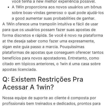
você tenha a new melhor experiência possível.
A 1Win proporciona aos novos usuários um bônus
sobre boas-vindas generoso o qual pode ajudá-los
a good aumentar suas probabilities de ganhar.
A 1Win oferece uma trampolín intuitiva e fácil de usar
para que os usuários possam fazer suas apostas de
forma discretos e rápida. Se você é novo na plataforma
at the deseja saber como fazer uma expresamente,
sigan este guia passo a marcia. Pouquíssimas
plataformas de apostas que conseguem oferecer tantos
benefícios para novos apostadores. Entretanto, como
citado em tópicos anteriores, o 1win é uma casa sobre
apostas licenciada.
Q: Existem Restrições Pra
Acessar A 1win?
Nossa equipe de suporte ao cliente é composta por
profissionais bem treinados e dedicados, prontos para