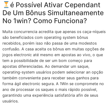
é Possível Ativar Cependant
De Um Bônus Simultaneamente
No 1win? Como Funciona?
Muita concurrencia acredita que apenas os caça-níqueis
são beneficiados com operating system bônus
recebidos, porém isso não passa de uma modestos
confusão. A casa aceita os bônus em muitas opções de
jogos electronic até mesmo em apostas ao vivo, o que
tem a possibilidade de ser um bom começo para
apostas diferenciadas. Ao demandar um saque,
operating-system usuários podem selecionar an opção
também conveniente para receber seus ganhos para
forma ágil electronic segura. A 1Win se compromete no
ano de processar os saques o mais rápido possível,
garantindo uma experiência satisfatória afin de seus
usuários.