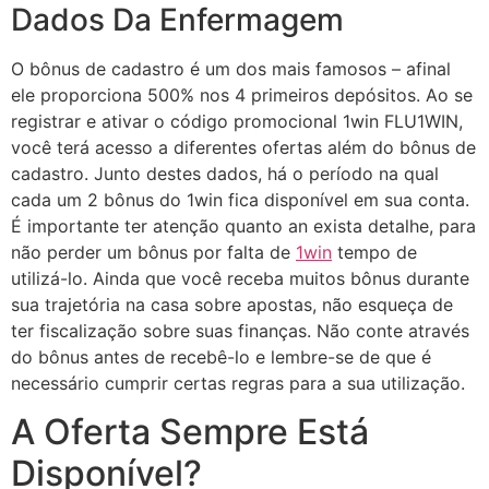
Dados Da Enfermagem
O bônus de cadastro é um dos mais famosos – afinal
ele proporciona 500% nos 4 primeiros depósitos. Ao se
registrar e ativar o código promocional 1win FLU1WIN,
você terá acesso a diferentes ofertas além do bônus de
cadastro. Junto destes dados, há o período na qual
cada um 2 bônus do 1win fica disponível em sua conta.
É importante ter atenção quanto an exista detalhe, para
não perder um bônus por falta de
1win
tempo de
utilizá-lo. Ainda que você receba muitos bônus durante
sua trajetória na casa sobre apostas, não esqueça de
ter fiscalização sobre suas finanças. Não conte através
do bônus antes de recebê-lo e lembre-se de que é
necessário cumprir certas regras para a sua utilização.
A Oferta Sempre Está
Disponível?