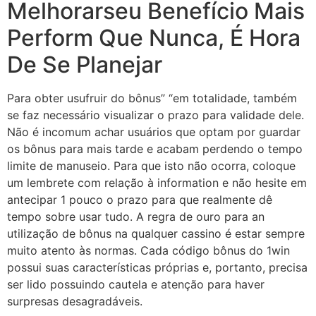
Melhorarseu Benefício Mais
Perform Que Nunca, É Hora
De Se Planejar
Para obter usufruir do bônus” “em totalidade, também
se faz necessário visualizar o prazo para validade dele.
Não é incomum achar usuários que optam por guardar
os bônus para mais tarde e acabam perdendo o tempo
limite de manuseio. Para que isto não ocorra, coloque
um lembrete com relação à information e não hesite em
antecipar 1 pouco o prazo para que realmente dê
tempo sobre usar tudo. A regra de ouro para an
utilização de bônus na qualquer cassino é estar sempre
muito atento às normas. Cada código bônus do 1win
possui suas características próprias e, portanto, precisa
ser lido possuindo cautela e atenção para haver
surpresas desagradáveis.