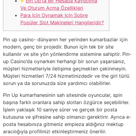
pin Up’ta Bir Hesaba Kaydolma
Ve Oturum Açma Özellikleri
Para Için Oynamak Için Sobre
Popüler Slot Makineleri Hangileridir?
Pin up casino- dünyanın her yerinden kumarbazlar için
modern, genç bir projedir. Bunun için tek bir site
kullanılır ve site yön yönlendirme sistemine sahiptir. Pin-
up Casino’da oynarken herhangi bir sorun yaşarsanız,
müşteri hizmetleriyle iletişime geçmekten çekinmeyin.
Müşteri hizmetleri 7/24 hizmetinizdedir ve the girl türlü
sorun ya da sorunuzda size yardımcı olabilirler.
Pin Up kumarhanesinin sah sitesinde oyuncular, spin
başına farklı oranlara sahip slotları özgürce seçebilirler.
İşlem yaklaşık 10 saniye sürer ve gerçek bir posta
kutusuna ve şifresine sahip olmanızı gerektirir. Ayrıca e-
posta hesabınıza gitmeniz empieza aldığınız mektup
aracılığıyla profilinizi etkinleştirmeniz önerilir.