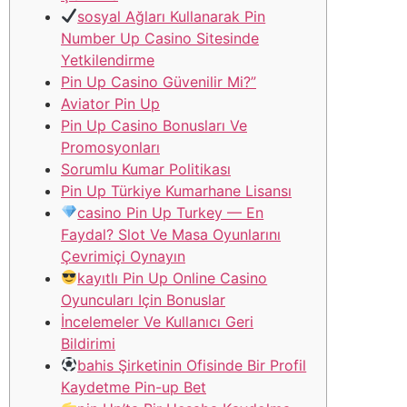
sosyal Ağları Kullanarak Pin
Number Up Casino Sitesinde
Yetkilendirme
Pin Up Casino Güvenilir Mi?”
Aviator Pin Up
Pin Up Casino Bonusları Ve
Promosyonları
Sorumlu Kumar Politikası
Pin Up Türkiye Kumarhane Lisansı
casino Pin Up Turkey — En
Faydal? Slot Ve Masa Oyunlarını
Çevrimiçi Oynayın
kayıtlı Pin Up Online Casino
Oyuncuları Için Bonuslar
İncelemeler Ve Kullanıcı Geri
Bildirimi
bahis Şirketinin Ofisinde Bir Profil
Kaydetme Pin-up Bet