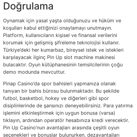
Doğrulama
Oynamak için yasal yaşta olduğunuzu ve hüküm ve
koşulları kabul ettiğinizi onaylamayı unutmayın.
Platform, kullanıcıların kişisel ve finansal verilerini
korumak için gelişmiş şifreleme teknolojisi kullanır.
Türkiye’deki her kumarbaz, bireysel istek ve istekleri
karşılayacak ilginç Pin Up slot machine makinesi
bulacaktır. Oyun kütüphanesinin temsilcilerinin çoğu
demo modunda mevcuttur.
Pinap Casino’da spor bahisleri yapmanıza olanak
tanıyan bir bahis bürosu bulunmaktadır. Bu şekilde
futbol, basketbol, hokey ve diğerleri gibi spor
disiplinlerinde de şansınızı deneyebilirsiniz. Para yatırma
işlemini etkinleştirmek için uygun bonusa (varsa)
tıklayın, ardından operatör hesabınıza kredi verecektir.
Pin Up Casino’nun avantajları arasında çeşitli oyun
seçenekleri ve bonuslar bulunurken, dezavantajları