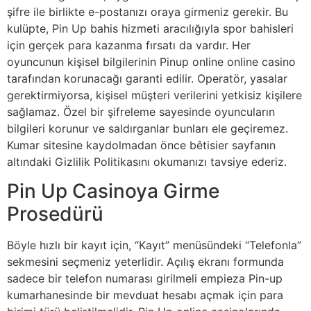
şifre ile birlikte e-postanızı oraya girmeniz gerekir. Bu
kulüpte, Pin Up bahis hizmeti aracılığıyla spor bahisleri
için gerçek para kazanma fırsatı da vardır. Her
oyuncunun kişisel bilgilerinin Pinup online online casino
tarafından korunacağı garanti edilir. Operatör, yasalar
gerektirmiyorsa, kişisel müşteri verilerini yetkisiz kişilere
sağlamaz. Özel bir şifreleme sayesinde oyuncuların
bilgileri korunur ve saldırganlar bunları ele geçiremez.
Kumar sitesine kaydolmadan önce bêtisier sayfanın
altındaki Gizlilik Politikasını okumanızı tavsiye ederiz.
Pin Up Casinoya Girme
Prosedürü
Böyle hızlı bir kayıt için, “Kayıt” menüsündeki “Telefonla”
sekmesini seçmeniz yeterlidir. Açılış ekranı formunda
sadece bir telefon numarası girilmeli empieza Pin-up
kumarhanesinde bir mevduat hesabı açmak için para