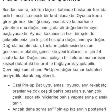
Bundan sonra, telefon kişisel kabinde başka bir formda
belirtilmesi istenecek bir kod alacaktır. Oyuncu kodu
girer girmez, kimliği onaylanacak ve kumarhane
yönetimi onu doğrulanmış olarak değerlendirmeye
başlayacaktır. Ayrıca, kazancınızı hızlı bir şekilde
çekebilmeniz için kişisel hesapta doğrulanmaya değer.
Doğrulama olmadan, fonların çekilmesinde uzun
gecikmeler olabilir, genellikle yeni kullanıcılar için 24
saate kadar. Doğrulama, çalışan bir telefon numarasını
kişisel dolaptaki bir profile bağlayarak yapılabilir.
Çevrimiçi kumarhane PinUp ve diğer kumar kulüpleri
periyodik olarak engellendi.
Özel Pin-up Bet uygulaması, oyuncuların rekabetçi
oranlar ve çok çeşitli bahis pazarları sunan çok
çeşitli spor etkinliklerine bahis yapmalarına olanak
tanır.
Ancak daha sonraları” “pin-up kızlarının posterleri