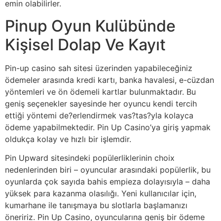
emin olabilirler.
Pinup Oyun Kulübünde
Kişisel Dolap Ve Kayıt
Pin-up casino sah sitesi üzerinden yapabileceğiniz
ödemeler arasında kredi kartı, banka havalesi, e-cüzdan
yöntemleri ve ön ödemeli kartlar bulunmaktadır. Bu
geniş seçenekler sayesinde her oyuncu kendi tercih
ettiği yöntemi de?erlendirmek vas?tas?yla kolayca
ödeme yapabilmektedir. Pin Up Casino’ya giriş yapmak
oldukça kolay ve hızlı bir işlemdir.
Pin Upward sitesindeki popülerliklerinin choix
nedenlerinden biri – oyuncular arasındaki popülerlik, bu
oyunlarda çok sayıda bahis empieza dolayısıyla – daha
yüksek para kazanma olasılığı. Yeni kullanıcılar için,
kumarhane ile tanışmaya bu slotlarla başlamanızı
öneririz. Pin Up Casino, oyuncularına geniş bir ödeme