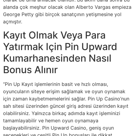
alanda çok meşhur olacak olan Alberto Vargas empieza
George Petty gibi birçok sanatçının yetişmesine yol
açmıştır.
Kayıt Olmak Veya Para
Yatırmak Için Pin Upward
Kumarhanesinden Nasıl
Bonus Alınır
“Pin Up Kayıt işlemlerinin basit ve hızlı olması,
oyuncuların siteye erişim sağlamak ve oyun oynamak
için zaman kaybetmemelerini sağlar. Pin Up Casino’nun
sah sitesi üzerinden güncel giriş adresi üzerinden kayıt
olabilirsiniz. Yalnızca birkaç adımda kayıt işleminizi
tamamlayabilir ve hemen oyun oynamaya
başlayabilirsiniz. Pin Upward Casino, geniş oyun
seçenekleri ve çeşitli Pin Up bonusları ile dikkat