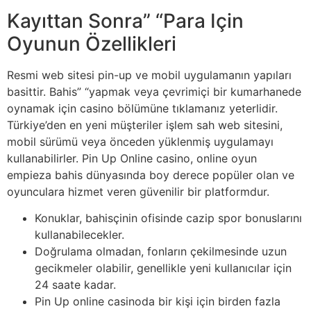
Kayıttan Sonra” “Para Için
Oyunun Özellikleri
Resmi web sitesi pin-up ve mobil uygulamanın yapıları
basittir. Bahis” “yapmak veya çevrimiçi bir kumarhanede
oynamak için casino bölümüne tıklamanız yeterlidir.
Türkiye’den en yeni müşteriler işlem sah web sitesini,
mobil sürümü veya önceden yüklenmiş uygulamayı
kullanabilirler. Pin Up Online casino, online oyun
empieza bahis dünyasında boy derece popüler olan ve
oyunculara hizmet veren güvenilir bir platformdur.
Konuklar, bahisçinin ofisinde cazip spor bonuslarını
kullanabilecekler.
Doğrulama olmadan, fonların çekilmesinde uzun
gecikmeler olabilir, genellikle yeni kullanıcılar için
24 saate kadar.
Pin Up online casinoda bir kişi için birden fazla