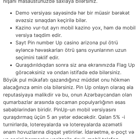
nişanı masaüstünüzdə saxlaya bilərsiniz.
Demo versiyası sayəsində hər bir müasir bərəkət
əvəzsiz sınaqdan keçirilə bilər.
Kazino vur-tut ayrı mobil kazino yox, həm də mobil
versiya təqdim edir.
Sayt Pin number Up casino arizona pul ötrü
əyləncə həvəskarları ötrü şans oyunlarının uzun
seçimini təklif edir.
Quraşdırıldıqdan sonra siz ana ekranınızda Flag Up
görəcəksiniz və ondan istifadə edə bilərsiniz.
Böyük pul mükafatı qazandığınız müddət onu hökmən
alacağınıza əmin ola bilərsiniz. Pin Up onlayn olaraq əla
reputasiyaya malikdir və bu, onun Azərbaycandan olan
qumarbazlar arasında qocaman populyarlığının əsas
səbəblərindən biridir. PinUp-un mobil versiyasını
quraşdırmaq üçün 5 an yetər edəcəkdir. Qalan 5% -i
turnirlərdə, lotereyalarda və lotereyalarda əzəmətli
ənam hovuzlarına diqqət yetirirlər. İdarəetmə, e-poçt və