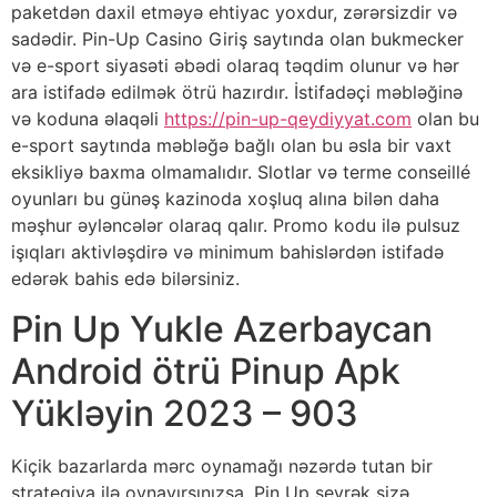
paketdən daxil etməyə ehtiyac yoxdur, zərərsizdir və
sadədir. Pin-Up Casino Giriş saytında olan bukmecker
və e-sport siyasəti əbədi olaraq təqdim olunur və hər
ara istifadə edilmək ötrü hazırdır. İstifadəçi məbləğinə
və koduna əlaqəli
https://pin-up-qeydiyyat.com
olan bu
e-sport saytında məbləğə bağlı olan bu əsla bir vaxt
eksikliyə baxma olmamalıdır. Slotlar və terme conseillé
oyunları bu günəş kazinoda xoşluq alına bilən daha
məşhur əyləncələr olaraq qalır. Promo kodu ilə pulsuz
işıqları aktivləşdirə və minimum bahislərdən istifadə
edərək bahis edə bilərsiniz.
Pin Up Yukle Azerbaycan
Android ötrü Pinup Apk
Yükləyin 2023 – 903
Kiçik bazarlarda mərc oynamağı nəzərdə tutan bir
strategiya ilə oynayırsınızsa, Pin Up seyrək sizə