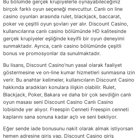
Bu bölümde gerçek krupiyelerle oynayabileceğiniz
birçok farklı oyun seçeneği mevcuttur. Canlı on line
casino oyunları arasında rulet, blackjack, baccarat,
poker ve çeşitli oyun şovları yer alır. Discount Casino,
kullanıcılarına canlı casino bölümünde HD kalitesinde
gerçek krupiyeler eşliğinde keyifli bir oyun deneyimi
sunmaktadır. Ayrıca, canlı casino bölümünde çeşitli
bonus ve promosyonlar da sunulmaktadır.
Bu lisans, Discount Casino’nun yasal olarak faaliyet
göstermesine ve on-line kumar hizmetleri sunmasına izin
verir. Bu anahtar kelimeler, kullanıcıların Discount Casino
hakkında aradıkları konulara ilişkin olabilir. Rulet,
Blackjack, Poker, Bakara ve daha bir çok sevdiğin canlı
oyun masası seni Discount Casino Canlı Casino
lobisinde yer alıyor. Freespin Cenneti Freespin cenneti
kaplarını sana sonuna kadar açtı ve seni bekliyor.
Eğer sende iade bonusunu nakit olarak almak istiyorsan
hemen adresine giriş yap. Discount Casino giriş