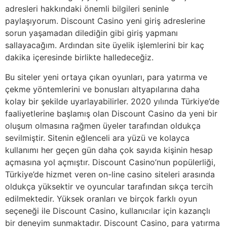
adresleri hakkındaki önemli bilgileri seninle
paylaşıyorum. Discount Casino yeni giriş adreslerine
sorun yaşamadan dilediğin gibi giriş yapmanı
sallayacağım. Ardından site üyelik işlemlerini bir kaç
dakika içeresinde birlikte halledeceğiz.
Bu siteler yeni ortaya çıkan oyunları, para yatırma ve
çekme yöntemlerini ve bonusları altyapılarına daha
kolay bir şekilde uyarlayabilirler. 2020 yılında Türkiye’de
faaliyetlerine başlamış olan Discount Casino da yeni bir
oluşum olmasına rağmen üyeler tarafından oldukça
sevilmiştir. Sitenin eğlenceli ara yüzü ve kolayca
kullanımı her geçen gün daha çok sayıda kişinin hesap
açmasına yol açmıştır. Discount Casino’nun popülerliği,
Türkiye’de hizmet veren on-line casino siteleri arasında
oldukça yüksektir ve oyuncular tarafından sıkça tercih
edilmektedir. Yüksek oranları ve birçok farklı oyun
seçeneği ile Discount Casino, kullanıcılar için kazançlı
bir deneyim sunmaktadır. Discount Casino, para yatırma