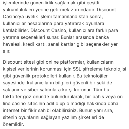
işlemlerinde güvenilirlik sağlamak gibi çeşitli
yükümlülükleri yerine getirmek zorundadır. Discount
Casino’ya üyelik işlemi tamamlandıktan sonra,
kullanıcılar hesaplarına para yatırarak oyunlara
katılabilirler. Discount Casino, kullanıcılara farklı para
yatırma seçenekleri sunar. Bunlar arasında banka
havalesi, kredi kartı, sanal kartlar gibi seçenekler yer
alır.
Discount sitesi gibi online platformlar, kullanıcıların
kişisel verilerinin korunması için SSL şifreleme teknolojisi
gibi güvenlik protokolleri kullanır. Bu teknolojiler
sayesinde, kullanıcıların bilgileri güvenli bir şekilde
saklanır ve siber saldırılara karşı korunur. Tüm bu
faktörler göz önünde bulundurularak, bir bahis veya on
line casino sitesinin adil olup olmadığı hakkında daha
internet bir fikir sahibi olabilirsiniz. Bunun yanı sıra,
sitenin oyunlarını sağlayan yazılım şirketleri de
önemlidir.