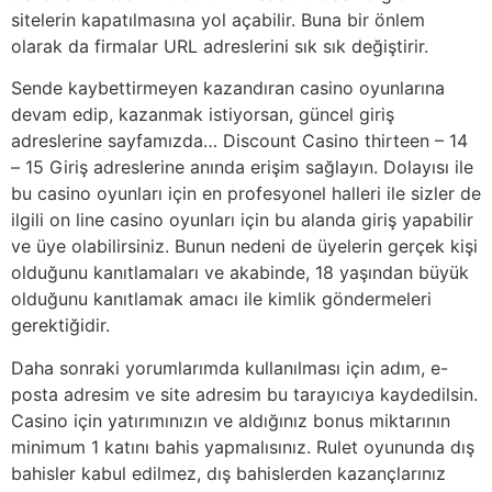
sitelerin kapatılmasına yol açabilir. Buna bir önlem
olarak da firmalar URL adreslerini sık sık değiştirir.
Sende kaybettirmeyen kazandıran casino oyunlarına
devam edip, kazanmak istiyorsan, güncel giriş
adreslerine sayfamızda… Discount Casino thirteen – 14
– 15 Giriş adreslerine anında erişim sağlayın. Dolayısı ile
bu casino oyunları için en profesyonel halleri ile sizler de
ilgili on line casino oyunları için bu alanda giriş yapabilir
ve üye olabilirsiniz. Bunun nedeni de üyelerin gerçek kişi
olduğunu kanıtlamaları ve akabinde, 18 yaşından büyük
olduğunu kanıtlamak amacı ile kimlik göndermeleri
gerektiğidir.
Daha sonraki yorumlarımda kullanılması için adım, e-
posta adresim ve site adresim bu tarayıcıya kaydedilsin.
Casino için yatırımınızın ve aldığınız bonus miktarının
minimum 1 katını bahis yapmalısınız. Rulet oyununda dış
bahisler kabul edilmez, dış bahislerden kazançlarınız