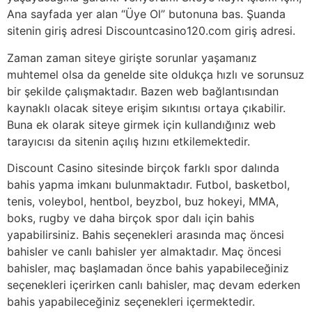
Ana sayfada yer alan “Üye Ol” butonuna bas. Şuanda
sitenin giriş adresi Discountcasino120.com giriş adresi.
Zaman zaman siteye girişte sorunlar yaşamanız
muhtemel olsa da genelde site oldukça hızlı ve sorunsuz
bir şekilde çalışmaktadır. Bazen web bağlantısından
kaynaklı olacak siteye erişim sıkıntısı ortaya çıkabilir.
Buna ek olarak siteye girmek için kullandığınız web
tarayıcısı da sitenin açılış hızını etkilemektedir.
Discount Casino sitesinde birçok farklı spor dalında
bahis yapma imkanı bulunmaktadır. Futbol, basketbol,
tenis, voleybol, hentbol, beyzbol, buz hokeyi, MMA,
boks, rugby ve daha birçok spor dalı için bahis
yapabilirsiniz. Bahis seçenekleri arasında maç öncesi
bahisler ve canlı bahisler yer almaktadır. Maç öncesi
bahisler, maç başlamadan önce bahis yapabileceğiniz
seçenekleri içerirken canlı bahisler, maç devam ederken
bahis yapabileceğiniz seçenekleri içermektedir.