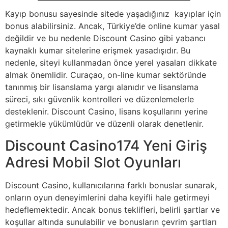
Kayıp bonusu sayesinde sitede yaşadığınız kayıplar için
bonus alabilirsiniz. Ancak, Türkiye’de online kumar yasal
değildir ve bu nedenle Discount Casino gibi yabancı
kaynaklı kumar sitelerine erişmek yasadışıdır. Bu
nedenle, siteyi kullanmadan önce yerel yasaları dikkate
almak önemlidir. Curaçao, on-line kumar sektöründe
tanınmış bir lisanslama yargı alanıdır ve lisanslama
süreci, sıkı güvenlik kontrolleri ve düzenlemelerle
desteklenir. Discount Casino, lisans koşullarını yerine
getirmekle yükümlüdür ve düzenli olarak denetlenir.
Discount Casino174 Yeni Giriş
Adresi Mobil Slot Oyunları
Discount Casino, kullanıcılarına farklı bonuslar sunarak,
onların oyun deneyimlerini daha keyifli hale getirmeyi
hedeflemektedir. Ancak bonus teklifleri, belirli şartlar ve
koşullar altında sunulabilir ve bonusların çevrim şartları