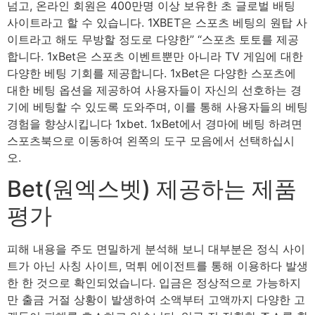
넘고, 온라인 회원은 400만명 이상 보유한 초 글로벌 배팅
사이트라고 할 수 있습니다. 1XBET은 스포츠 베팅의 원탑 사
이트라고 해도 무방할 정도로 다양한” “스포츠 토토를 제공
합니다. 1xBet은 스포츠 이벤트뿐만 아니라 TV 게임에 대한
다양한 베팅 기회를 제공합니다. 1xBet은 다양한 스포츠에
대한 베팅 옵션을 제공하여 사용자들이 자신의 선호하는 경
기에 베팅할 수 있도록 도와주며, 이를 통해 사용자들의 베팅
경험을 향상시킵니다 1xbet. 1xBet에서 경마에 베팅 하려면
스포츠북으로 이동하여 왼쪽의 도구 모음에서 선택하십시
오.
Bet(원엑스벳) 제공하는 제품
평가
피해 내용을 주도 면밀하게 분석해 보니 대부분은 정식 사이
트가 아닌 사칭 사이트, 먹튀 에이전트를 통해 이용하다 발생
한 한 것으로 확인되었습니다. 입금은 정상적으로 가능하지
만 출금 거절 상황이 발생하여 소액부터 고액까지 다양한 고