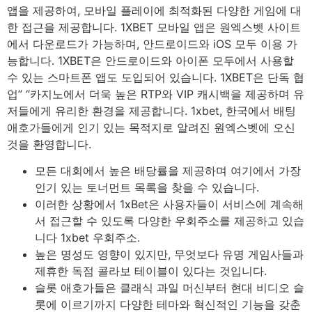
앱을 제공하여, 모바일 플레이에 최적화된 다양한 게임에 대
한 접근을 제공합니다. 1XBET 모바일 앱은 원엑스벳 사이트
에서 다운로드가 가능하며, 안드로이드와 iOS 모두 이용 가
능합니다. 1XBET은 안드로이드와 아이폰 모두에서 사용할
수 있는 스마트폰 앱도 도입되어 있습니다. 1XBET은 단독 협
업” “카지노에서 더욱 높은 RTP와 VIP 캐시백을 제공하며 유
저들에게 유리한 환경을 제공합니다. 1xbet, 한국에서 배팅
애호가들에게 인기 있는 목적지로 알려진 원엑스벳에 오신
것을 환영합니다.
모든 대회에서 높은 배당률을 제공하며 여기에서 가장
인기 있는 토너먼트 목록을 찾을 수 있습니다.
이러한 상황에서 1xBet은 사용자들이 서비스에 계속해
서 접근할 수 있도록 다양한 우회주소를 제공하고 있습
니다 1xbet 우회주소.
높은 명성도 영향이 있지만, 무엇보다 유명 게임사들과
제휴한 독점 콜라보 테이블이 있다는 것입니다.
슬롯 애호가들은 클래식 과일 머신부터 현대 비디오 슬
롯에 이르기까지 다양한 테마와 혁신적인 기능을 갖춘