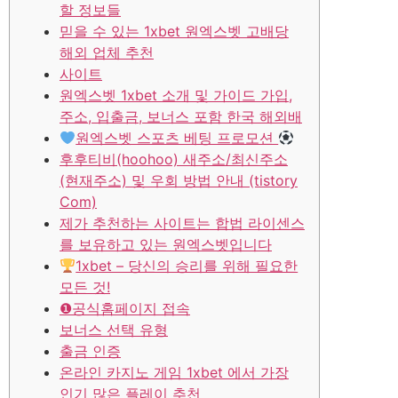
할 정보들
믿을 수 있는 1xbet 원엑스벳 고배당
해외 업체 추천
사이트
원엑스벳 1xbet 소개 및 가이드 가입,
주소, 입출금, 보너스 포함 한국 해외배
원엑스벳 스포츠 베팅 프로모션
후후티비(hoohoo) 새주소/최신주소
(현재주소) 및 우회 방법 안내 (tistory
Com)
제가 추천하는 사이트는 합법 라이센스
를 보유하고 있는 원엑스벳입니다
1xbet – 당신의 승리를 위해 필요한
모든 것!
❶공식홈페이지 접속
보너스 선택 유형
출금 인증
온라인 카지노 게임 1xbet 에서 가장
인기 많은 플레이 추천