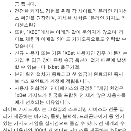
금 됩니다.
건전한 카지노 경험을 위해 각 사이트의 온라인 라이센
스 확인을 권장하며, 자세한 사항은 “온라인 카지노 라
이센스란?
또한, 1XBET에서는 아래와 같이 문의처가 많으며, 라
이브 채팅과 이메일 외에도 카카오톡으로도 연락할 수
있습니다.
신규 사용자 또는 기존 1XBet 사용자인 경우 이 문제는
가입 후 입금 창에 은행 송금 옵션이 없기 때문에 발생
할 수 있습니다 1xbet 출금거절.
본인 확인 절차가 종료되고 첫 입금이 완료되면 즉시
보너스 포인트가 계정에 적립됩니다.
사용자 친화적인 인터페이스와 공정한” “게임 환경은
1xBet 카지노가 한국을 포함한 전 세계 많은 사용자들
에게 선호되는 이유입니다.
라이브 카지노에서는 고화질의 스트리밍 서비스와 전문 딜
러가 제공하는 바카라, 룰렛, 블랙잭, 드래곤타이거 등 인기
있는 카지노 게임을 실시간으로 즐길 수 있다. 전 세계의 수
십만 이용자와 100여 개 언어로 서비스를 제공하는 1xBet은