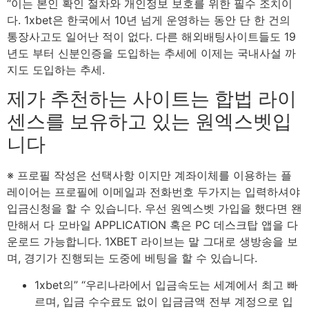
“이는 본인 확인 절차와 개인정보 보호를 위한 필수 조치이
다. 1xbet은 한국에서 10년 넘게 운영하는 동안 단 한 건의
통장사고도 일어난 적이 없다. 다른 해외배팅사이트들도 19
년도 부터 신분인증을 도입하는 추세에 이제는 국내사설 까
지도 도입하는 추세.
제가 추천하는 사이트는 합법 라이
센스를 보유하고 있는 원엑스벳입
니다
※ 프로필 작성은 선택사항 이지만 계좌이체를 이용하는 플
레이어는 프로필에 이메일과 전화번호 두가지는 입력하셔야
입금신청을 할 수 있습니다. 우선 원엑스벳 가입을 했다면 왠
만해서 다 모바일 APPLICATION 혹은 PC 데스크탑 앱을 다
운로드 가능합니다. 1XBET 라이브는 말 그대로 생방송을 보
며, 경기가 진행되는 도중에 베팅을 할 수 있습니다.
1xbet의” “우리나라에서 입금속도는 세계에서 최고 빠
르며, 입금 수수료도 없이 입금금액 전부 계정으로 입