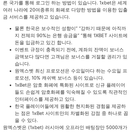
른 국가를 통해 로그인 하는 방법이 있습니다. 1xbet은 세계
여러 나라에 20여종류의 화폐로 다양한 방법을 이용한 입출
금 서비스를 제공하고 있습니다.
물론 한국은 보수적인 성향이” “강하기 때문에 아직까
지 전체의 90%는 은행 송금을” “통해 1XBET 사이트에
돈을 입금하고 있긴 합니다.
이벤트 규정이 충족되기 전에, 계좌의 잔액이 보너스
금액보다 많다면 고객님은 보너스를 거절할 권리가 있
습니다.
원엑스벳 최신 프로모션은 수요일마다 하는 수요일 프
로모션, 10% 캐쉬백 보너스 등이 있습니다.
1xBet은 암호 화폐에 특화된 사이트로 신규 플레이어
들도 손쉽게 암호화폐를 익숙해질 수 있도록 직관적인
인터페이스를 제공하고 있다.
한국 플레이어들에게 원활한 현지화된 경험을 제공하
는 점은 1xBet 사이트만의 차별화된 강점 중 하나로 꼽
을 수 있다.
원엑스벳은 (1xbet) 러시아에 오프라인 배팅장만 5000개가