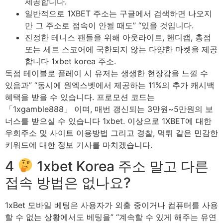
제공합니다.
일반적으로 1XBET 주소는 구글에서 검색하면 나오지
만 그 주소로 접속이 안될 때도” “있을 것입니다.
진정한 테니스 팬들을 위해 아웃라이트, 핸디캡, 총점
또는 세트 스코어에 국한되지 않는 다양한 마켓을 제공
합니다 1xbet korea 주소.
독점 테이블로 플레이 시 유저는 생생한 현장감을 느낄 수
있음과” “동시에 원엑스벳에서 제공하는 11%의 추가 캐시백
혜택을 받을 수 있습니다. 프로모션 코드는
「1xgamble888」 이며, 매번 갱신되는 3만원~5만원의 보
너스를 받으실 수 있습니다 1xbet. 이상으로 1XBET에 대한
우회주소 및 사이트 이용방법 그리고 경찰, 먹튀 같은 민감한
키워드에 대한 정보 기사를 마치겠습니다.
4
1xbet Korea 주소 말고 다른
접속 방법은 없나요?
1xBet 모바일 베팅은 사용자가 외출 중이거나 컴퓨터를 사용
할 수 없는 상황에서도 베팅을” “계속할 수 있게 해주는 유연