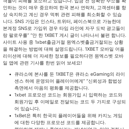
객들이 피해를 호소하고 있습니다. 입금 전 정확한 주소를 확
인하는 것이 매우 중요하며 한국 본사 연락처, 고객센터를 항
상 숙지하고 계신 경우 먹튀 관련 피해를 최소화할 수 있습
니다. SNS 가입은 인스타, 트위터, 페이스북으로 가능한데
본계정 SNS로 가입위 경우 타임 라인에 자꾸 도박 광고들이
랑 팔로우를” “안 한 1XBET 게시 글이 나타나서 불편 합니다.
사이트 사용 중 1xbet출금거절 원엑스벳출금거절되는 상황
을 해결하는 방법에 대해 설명드립니다. 1XBET 모바일 어플
리이션에 대해 더 자세한 정보를 필요하다면 원엑스벳 모바
일 앱에 관련 기사를 한번 읽어 보세요!
큐라소에 본사를 둔 1XBET은 큐라소 eGaming의 라이
센스 하에 운영되어 플레이어에게” “신뢰성과 합법성
측면에서 마음의 평화를 제공합니다.
1xbet 프로모션 코드는 회원가입 시 입력하는 코드와
회원가입 후 이메일로 전달되는 코드 두 가지로 구성되
어 있습니다.
1xBet은 특히 한국의 플레이어들을 위해 카지노 게임
에 대한 다양한 프로모션 코드를 제공합니다.