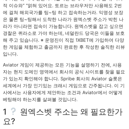
적 이슈와” “얽혀 있어요. 토르는 브라우저만 사용해도 2번
에 걸쳐 해외국가를 팅~팅 하고 접속하는거라. 익명성 보장
은 물론 팅~팅해서 도착한 나라가 원엑스벳 주소가 박힌 나
라가 아니라면 접속이 가능합니다. 원엑스벳을 잡고 싶으면
경찰은 퀴라소로 가야 하는데, 네덜란드 당국은 이들을 보호
해 주고 있습니다. ※ 운영진이 직접 1XBET에 가입하여 다양
한 게임을 체험하고 출금까지 완료한 후 작성한 솔직한 리뷰
입니다.
Aviator 게임이 제공하는 모든 기능을 설명하기 전에, 사용
자는 현지 도메인 영역에서 회사의 공식 사이트를 찾을 필요
가 있는지 확인해야 합니다. Spribe 회사의 Aviator 슬롯은
세계에서 가장 인기있는 크래시 게임으로 간주됩니다. 이 기
사에서는 사용자에게 제안하는 조건과 Aviator에서 어떻게
베팅해야 하는지를 살펴볼 것입니다.
1
원엑스벳 주소는 왜 필요한가
요?