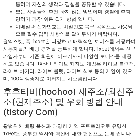
통하며 자신의 생각과 경험을 공유할 수 있습니다.
모든 사람들이 추천 하지 않는 방법이며 경찰에 추척
당하기 가장 쉬운 결제 방법 입니다.
이메일과 전화번호는 비밀번호 복구 목적으로 사용되
므로 필수 입력 사항임을 알아두시기 바랍니다.
원엑스벳, 즉 1xbet은 다양하고 매력적인 보너스를 제공하여
사용자들의 배팅 경험을 풍부하게 합니다. 1xbet에서는 신규
가입자부터 기존 회원에 이르기까지 다양한 보너스를 제공
하고 있습니다. 1XBET 라이브 카지노 게임은 라이브 블랙잭,
라이브 바카라, 라이브 룰렛, 라이브 식보 등의 게임이 있으
며, 100% 생중계로 이뤄지는 시스템입니다.
후후티비(hoohoo) 새주소/최신주
소(현재주소) 및 우회 방법 안내
(tistory Com)
광범위한 베팅 옵션과 다양한 게임 포트폴리오로 유명한
1xBet은 풍부한 역사와 혁신에 대한 헌신으로 눈에 띕니다.