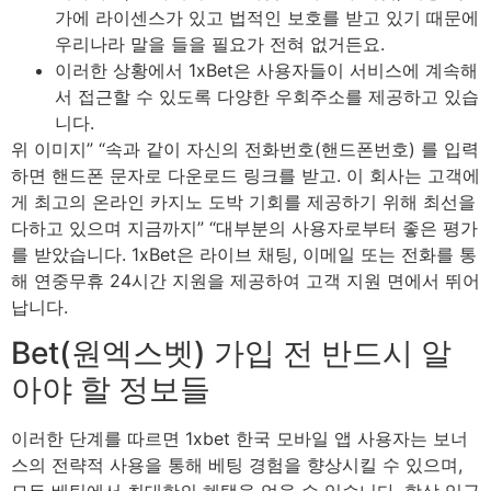
가에 라이센스가 있고 법적인 보호를 받고 있기 때문에
우리나라 말을 들을 필요가 전혀 없거든요.
이러한 상황에서 1xBet은 사용자들이 서비스에 계속해
서 접근할 수 있도록 다양한 우회주소를 제공하고 있습
니다.
위 이미지” “속과 같이 자신의 전화번호(핸드폰번호) 를 입력
하면 핸드폰 문자로 다운로드 링크를 받고. 이 회사는 고객에
게 최고의 온라인 카지노 도박 기회를 제공하기 위해 최선을
다하고 있으며 지금까지” “대부분의 사용자로부터 좋은 평가
를 받았습니다. 1xBet은 라이브 채팅, 이메일 또는 전화를 통
해 연중무휴 24시간 지원을 제공하여 고객 지원 면에서 뛰어
납니다.
Bet(원엑스벳) 가입 전 반드시 알
아야 할 정보들
이러한 단계를 따르면 1xbet 한국 모바일 앱 사용자는 보너
스의 전략적 사용을 통해 베팅 경험을 향상시킬 수 있으며,