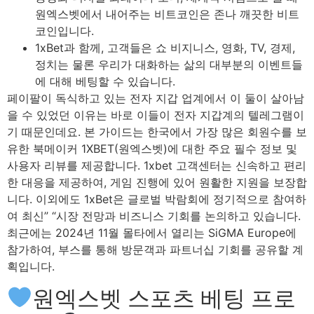
원엑스벳에서 내어주는 비트코인은 존나 깨끗한 비트
코인입니다.
1xBet과 함께, 고객들은 쇼 비지니스, 영화, TV, 경제,
정치는 물론 우리가 대화하는 삶의 대부분의 이벤트들
에 대해 베팅할 수 있습니다.
페이팔이 독식하고 있는 전자 지갑 업계에서 이 둘이 살아남
을 수 있었던 이유는 바로 이들이 전자 지갑계의 텔레그램이
기 때문인데요. 본 가이드는 한국에서 가장 많은 회원수를 보
유한 북메이커 1XBET(원엑스벳)에 대한 주요 필수 정보 및
사용자 리뷰를 제공합니다. 1xbet 고객센터는 신속하고 편리
한 대응을 제공하여, 게임 진행에 있어 원활한 지원을 보장합
니다. 이외에도 1xBet은 글로벌 박람회에 정기적으로 참여하
여 최신” “시장 전망과 비즈니스 기회를 논의하고 있습니다.
최근에는 2024년 11월 몰타에서 열리는 SiGMA Europe에
참가하여, 부스를 통해 방문객과 파트너십 기회를 공유할 계
획입니다.
원엑스벳 스포츠 베팅 프로