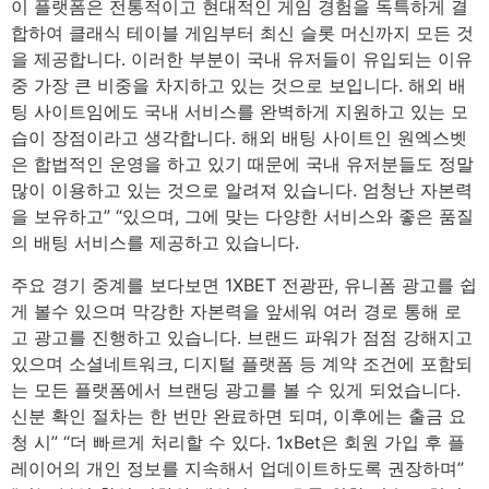
이 플랫폼은 전통적이고 현대적인 게임 경험을 독특하게 결
합하여 클래식 테이블 게임부터 최신 슬롯 머신까지 모든 것
을 제공합니다. 이러한 부분이 국내 유저들이 유입되는 이유
중 가장 큰 비중을 차지하고 있는 것으로 보입니다. 해외 배
팅 사이트임에도 국내 서비스를 완벽하게 지원하고 있는 모
습이 장점이라고 생각합니다. 해외 배팅 사이트인 원엑스벳
은 합법적인 운영을 하고 있기 때문에 국내 유저분들도 정말
많이 이용하고 있는 것으로 알려져 있습니다. 엄청난 자본력
을 보유하고” “있으며, 그에 맞는 다양한 서비스와 좋은 품질
의 배팅 서비스를 제공하고 있습니다.
주요 경기 중계를 보다보면 1XBET 전광판, 유니폼 광고를 쉽
게 볼수 있으며 막강한 자본력을 앞세워 여러 경로 통해 로
고 광고를 진행하고 있습니다. 브랜드 파워가 점점 강해지고
있으며 소셜네트워크, 디지털 플랫폼 등 계약 조건에 포함되
는 모든 플랫폼에서 브랜딩 광고를 볼 수 있게 되었습니다.
신분 확인 절차는 한 번만 완료하면 되며, 이후에는 출금 요
청 시” “더 빠르게 처리할 수 있다. 1xBet은 회원 가입 후 플
레이어의 개인 정보를 지속해서 업데이트하도록 권장하며”