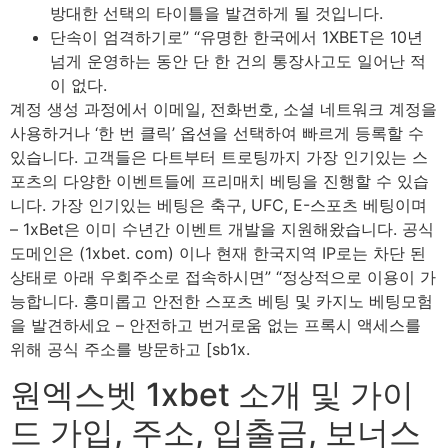
방대한 선택의 타이틀을 발견하게 될 것입니다.
단속이 엄격하기로” “유명한 한국에서 1XBET은 10년
넘게 운영하는 동안 단 한 건의 통장사고도 일어난 적
이 없다.
계정 생성 과정에서 이메일, 전화번호, 소셜 네트워크 계정을
사용하거나 ‘한 번 클릭’ 옵션을 선택하여 빠르게 등록할 수
있습니다. 고객들은 다트부터 트로팅까지 가장 인기있는 스
포츠의 다양한 이벤트들에 프리매치 베팅을 진행할 수 있습
니다. 가장 인기있는 베팅은 축구, UFC, E-스포츠 베팅이며
– 1xBet은 이미 수년간 이벤트 개발을 지원해왔습니다. 공식
도메인은 (1xbet. com) 이나 현재 한국지역 IP로는 차단 된
상태로 아래 우회주소로 접속하시면” “정상적으로 이용이 가
능합니다. 흥미롭고 안전한 스포츠 베팅 및 카지노 베팅모험
을 발견하세요 – 안전하고 번거로움 없는 프록시 액세스를
위해 공식 주소를 방문하고 [sb1x.
원엑스벳 1xbet 소개 및 가이
드 가입, 주소, 입출금, 보너스