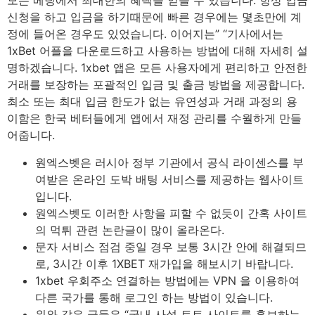
모든 베팅에서 최대한의 혜택을 얻을 수 있습니다. 항상 입금
신청을 하고 입금을 하기때문에 빠른 경우에는 몇초만에 계
정에 들어온 경우도 있었습니다. 이어지는” “기사에서는
1xBet 어플을 다운로드하고 사용하는 방법에 대해 자세히 설
명하겠습니다. 1xbet 앱은 모든 사용자에게 편리하고 안전한
거래를 보장하는 포괄적인 입금 및 출금 방법을 제공합니다.
최소 또는 최대 입금 한도가 없는 유연성과 거래 과정의 용
이함은 한국 베터들에게 앱에서 재정 관리를 수월하게 만들
어줍니다.
원엑스벳은 러시아 정부 기관에서 공식 라이센스를 부
여받은 온라인 도박 배팅 서비스를 제공하는 웹사이트
입니다.
원엑스벳도 이러한 사항을 피할 수 없듯이 간혹 사이트
의 먹튀 관련 논란글이 많이 올라온다.
문자 서비스 점검 중일 경우 보통 3시간 안에 해결되므
로, 3시간 이후 1XBET 재가입을 해보시기 바랍니다.
1xbet 우회주소 연결하는 방법에는 VPN 을 이용하여
다른 국가를 통해 로그인 하는 방법이 있습니다.
위와 같은 글들은 “국내 사설 토토 사이트를 홍보하는