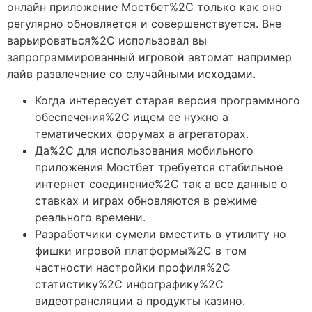
онлайн приложение Мостбет%2C только как оно
регулярно обновляется и совершенствуется. Вне
варьироваться%2C использовал вы
запрограммированный игровой автомат например
лайв развлечение со случайными исходами.
Когда интересует старая версия программного
обеспечения%2C ищем ее нужно а
тематических форумах а агрегаторах.
Да%2C для использования мобильного
приложения Мостбет требуется стабильное
интернет соединение%2C так а все данные о
ставках и играх обновляются в режиме
реального времени.
Разработчики сумели вместить в утилиту но
фишки игровой платформы%2C в том
частности настройки профиля%2C
статистику%2C инфографику%2C
видеотрансляции а продукты казино.