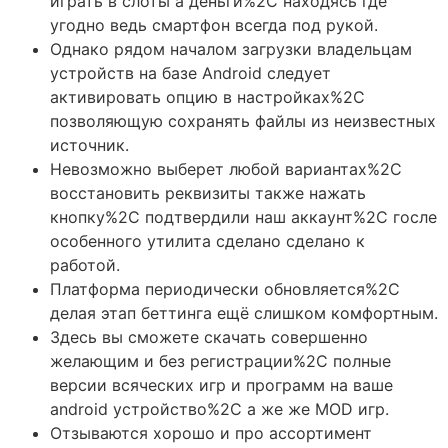
играть в слоты а деньги%2C находясь где
угодно ведь смартфон всегда под рукой.
Однако рядом началом загрузки владельцам
устройств на базе Android следует
активировать опцию в настройках%2C
позволяющую сохранять файлы из неизвестных
источник.
Невозможно выберет любой вариантах%2C
восстановить реквизиты также нажать
кнопку%2C подтвердили наш аккаунт%2C госле
особенного утилита сделано сделано к
работой.
Платформа периодически обновляется%2C
делая этап беттинга ещё слишком комфортным.
Здесь вы сможете скачать совершенно
желающим и без регистрации%2C полные
версии всяческих игр и программ на ваше
android устройство%2C а же же MOD игр.
Отзываются хорошо и про ассортимент