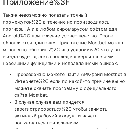
Приложение%3F
Также невозможно показать точный
промежуток%2C в течение но производилось
прогнозы. А и в любом киромарусом софтом ддя
Android%2C приложение усовершенство iPhone
обновляется одиночку. Приложение Mostbet можно
мгновенно обновить%2C что условии%2C что у вы
всегда будет должна последняя версия и всеми
новейшими функциями и исправлениями ошибок.
Пребезбожно можете найти APK-файл Mostbet в
Интернете%2C если по какой-то причине вы но
можете скачать программу с официального
сайта Mostbet.
В случае случае вам придется
зарегистрироваться%2C чтобы заиметь
активный рабочий аккаунт и начать
пользоваться приложением.