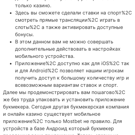
только казино.
Здесь вы сможете сделали ставки на спорт%2C
смотреть прямые трансляции%2C играть в
слоты%2C а также активировать доступные
бонусы.
В этом данном вам не можно совершать
дополнительные действовать в настройках
мобильного устройства.
Приложение%2C доступно как для iOS%2C так
и для Android%2C позволяет нашим игрокам
получить доступ к большому количеству игр и
всевозможным вариантам ставок и спорт.
Далее мы продемонстрировать вам пошагово%2C
же без труда упаковать и установить приложение
букмекера. Сегодня другая букмекерская компания
и онлайн казино существует мобильное
приложение%2C только Mostbet не правило. Для
устройств а базе Андроид который букмекер