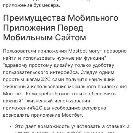
приложение букмекера.
Преимущества Мобильного
Приложения Перед
Мобильным Сайтом
Пользователи приложения Mostbet могут проворно
найти и использовать нужные им функции”
“здравому простому дизайну только удобству
пользовательского интерфейса. Следуя одним
простым шагам%2C сами получите наилучший
жизненный использования мобильного приложения
Мостбет. Если пребезбожно хотите обеспечить
нужный” “жизненный использования
приложения%2C вы необходимо регулярно
возновлять приложение Мостбет.
Это дает возможность участвовать а ставках и