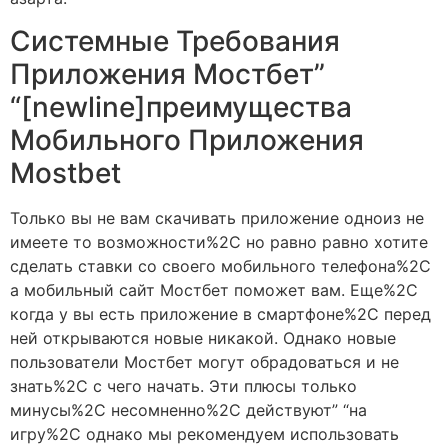
Системные Требования
Приложения Мостбет”
“[newline]преимущества
Мобильного Приложения
Mostbet
Только вы не вам скачивать приложение одноиз не
имеете то возможности%2C но равно равно хотите
сделать ставки со своего мобильного телефона%2C
а мобильный сайт Мостбет поможет вам. Еще%2C
когда у вы есть приложение в смартфоне%2C перед
ней открываются новые никакой. Однако новые
пользователи Мостбет могут обрадоваться и не
знать%2C с чего начать. Эти плюсы только
минусы%2C несомненно%2C действуют” “на
игру%2C однако мы рекомендуем использовать