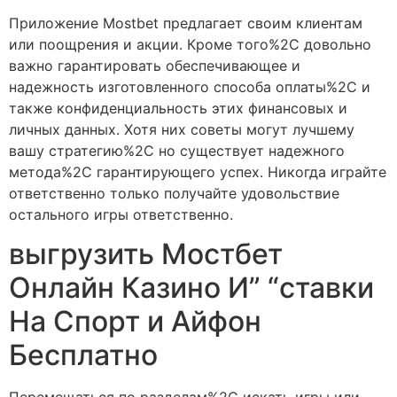
Приложение Mostbet предлагает своим клиентам
или поощрения и акции. Кроме того%2C довольно
важно гарантировать обеспечивающее и
надежность изготовленного способа оплаты%2C и
также конфиденциальность этих финансовых и
личных данных. Хотя них советы могут лучшему
вашу стратегию%2C но существует надежного
метода%2C гарантирующего успех. Никогда играйте
ответственно только получайте удовольствие
остального игры ответственно.
выгрузить Мостбет
Онлайн Казино И” “ставки
На Спорт и Айфон
Бесплатно
Перемещаться по разделам%2C искать игры или