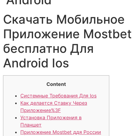
Скачать Мобильное
Приложение Mostbet
бесплатно Для
Android Ios
Content
Системные Требования Для Ios
Как делается Ставку Через
Приложение%3F
Установка Приложения в
Планшет
Приложение Mostbet ддя России