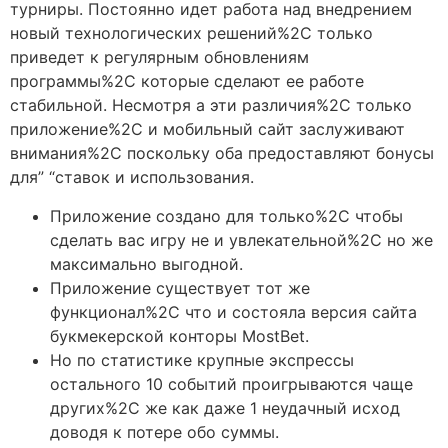
турниры. Постоянно идет работа над внедрением
новый технологических решений%2C только
приведет к регулярным обновлениям
программы%2C которые сделают ее работе
стабильной. Несмотря а эти различия%2C только
приложение%2C и мобильный сайт заслуживают
внимания%2C поскольку оба предоставляют бонусы
для” “ставок и использования.
Приложение создано для только%2C чтобы
сделать вас игру не и увлекательной%2C но же
максимально выгодной.
Приложение существует тот же
функционал%2C что и состояла версия сайта
букмекерской конторы MostBet.
Но по статистике крупные экспрессы
остального 10 событий проигрываются чаще
других%2C же как даже 1 неудачный исход
доводя к потере обо суммы.