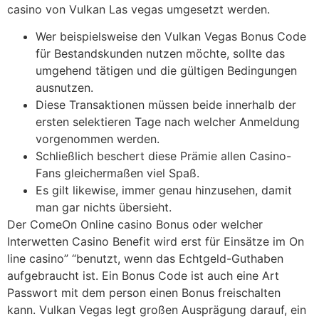
casino von Vulkan Las vegas umgesetzt werden.
Wer beispielsweise den Vulkan Vegas Bonus Code
für Bestandskunden nutzen möchte, sollte das
umgehend tätigen und die gültigen Bedingungen
ausnutzen.
Diese Transaktionen müssen beide innerhalb der
ersten selektieren Tage nach welcher Anmeldung
vorgenommen werden.
Schließlich beschert diese Prämie allen Casino-
Fans gleichermaßen viel Spaß.
Es gilt likewise, immer genau hinzusehen, damit
man gar nichts übersieht.
Der ComeOn Online casino Bonus oder welcher
Interwetten Casino Benefit wird erst für Einsätze im On
line casino” “benutzt, wenn das Echtgeld-Guthaben
aufgebraucht ist. Ein Bonus Code ist auch eine Art
Passwort mit dem person einen Bonus freischalten
kann. Vulkan Vegas legt großen Ausprägung darauf, ein