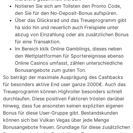
Notieren Sie sich am Tollsten den Promo Code,
den Sie für den No-Deposit-Bonus aufspüren.
Über das Glücksrad und das Treueprogramm gibt
ha sido hin und neuerlich auch Freispiele unter
abzug von Einzahlung oder als zusätzlichen Bonus
für eine Transaktion.
Im Bereich kklk Online Gamblings, dieses neben
den Wettplattformen für Sportereignisse ebenso
Online Casinos umfasst, zählen unterschiedliche
Bonusangebote zum guten Ton.
So beträgt der maximale Ausprägung des Cashbacks
für besonders aktive End user ganze 2000€. Auch das
Treueprogramm können Highroller besonders schnell
durchlaufen. Diese positiven Faktoren trösten darüber
hinweg, dass fue ansonsten keinen expliziten eigenen
Bonus für diese User-Gruppe gibt. Bestandskunden
können sich bei Vulkan Vegas über jede Menge
Bonusangebote freuen. Grundlage für diese zusätzlichen