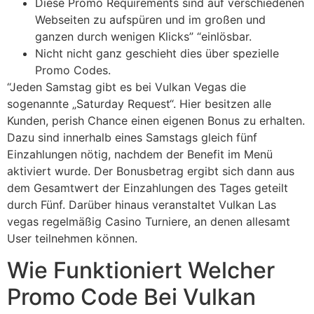
Diese Promo Requirements sind auf verschiedenen
Webseiten zu aufspüren und im großen und
ganzen durch wenigen Klicks” “einlösbar.
Nicht nicht ganz geschieht dies über spezielle
Promo Codes.
“Jeden Samstag gibt es bei Vulkan Vegas die
sogenannte „Saturday Request“. Hier besitzen alle
Kunden, perish Chance einen eigenen Bonus zu erhalten.
Dazu sind innerhalb eines Samstags gleich fünf
Einzahlungen nötig, nachdem der Benefit im Menü
aktiviert wurde. Der Bonusbetrag ergibt sich dann aus
dem Gesamtwert der Einzahlungen des Tages geteilt
durch Fünf. Darüber hinaus veranstaltet Vulkan Las
vegas regelmäßig Casino Turniere, an denen allesamt
User teilnehmen können.
Wie Funktioniert Welcher
Promo Code Bei Vulkan