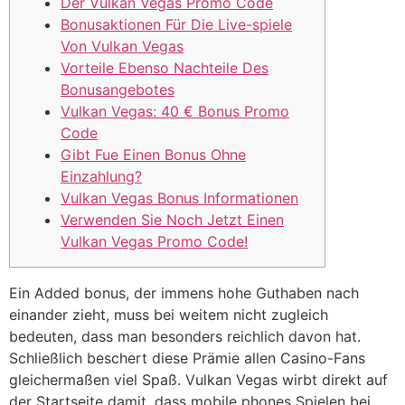
Der Vulkan Vegas Promo Code
Bonusaktionen Für Die Live-spiele
Von Vulkan Vegas
Vorteile Ebenso Nachteile Des
Bonusangebotes
Vulkan Vegas: 40 € Bonus Promo
Code
Gibt Fue Einen Bonus Ohne
Einzahlung?
Vulkan Vegas Bonus Informationen
Verwenden Sie Noch Jetzt Einen
Vulkan Vegas Promo Code!
Ein Added bonus, der immens hohe Guthaben nach
einander zieht, muss bei weitem nicht zugleich
bedeuten, dass man besonders reichlich davon hat.
Schließlich beschert diese Prämie allen Casino-Fans
gleichermaßen viel Spaß. Vulkan Vegas wirbt direkt auf
der Startseite damit, dass mobile phones Spielen bei