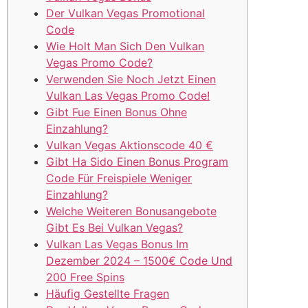
Der Vulkan Vegas Promotional
Code
Wie Holt Man Sich Den Vulkan
Vegas Promo Code?
Verwenden Sie Noch Jetzt Einen
Vulkan Las Vegas Promo Code!
Gibt Fue Einen Bonus Ohne
Einzahlung?
Vulkan Vegas Aktionscode 40 €
Gibt Ha Sido Einen Bonus Program
Code Für Freispiele Weniger
Einzahlung?
Welche Weiteren Bonusangebote
Gibt Es Bei Vulkan Vegas?
Vulkan Las Vegas Bonus Im
Dezember 2024 – 1500€ Code Und
200 Free Spins
Häufig Gestellte Fragen