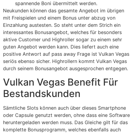
spannende Boni übermittelt werden.
Neukunden können das gesamte Angebot im übrigen
mit Freispielen und einem Bonus unter abzug von
Einzahlung austesten. So steht unter dem Strich ein
interessantes Bonusangebot, welches für besonders
aktive Customer und Highroller sogar zu einem sehr
guten Angebot werden kann. Dies liefert auch eine
positive Antwort auf pass away Frage ist Vulkan Vegas
seriös ebenso sicher. Highrollern kommt Vulkan Vegas
durch seinem Bonusangebot ausgesprochen entgegen.
Vulkan Vegas Benefit Für
Bestandskunden
Sämtliche Slots können auch über dieses Smartphone
oder Capsule genutzt werden, ohne dass eine Software
heruntergeladen werden muss. Das Gleiche gilt für das
komplette Bonusprogramm, welches ebenfalls auch