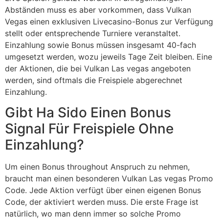
Abständen muss es aber vorkommen, dass Vulkan
Vegas einen exklusiven Livecasino-Bonus zur Verfügung
stellt oder entsprechende Turniere veranstaltet.
Einzahlung sowie Bonus müssen insgesamt 40-fach
umgesetzt werden, wozu jeweils Tage Zeit bleiben. Eine
der Aktionen, die bei Vulkan Las vegas angeboten
werden, sind oftmals die Freispiele abgerechnet
Einzahlung.
Gibt Ha Sido Einen Bonus
Signal Für Freispiele Ohne
Einzahlung?
Um einen Bonus throughout Anspruch zu nehmen,
braucht man einen besonderen Vulkan Las vegas Promo
Code. Jede Aktion verfügt über einen eigenen Bonus
Code, der aktiviert werden muss. Die erste Frage ist
natürlich, wo man denn immer so solche Promo