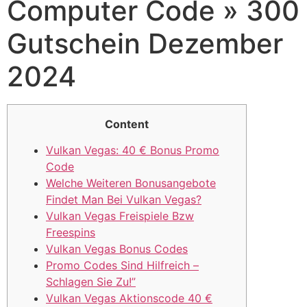
Computer Code » 300
Gutschein Dezember
2024
Content
Vulkan Vegas: 40 € Bonus Promo
Code
Welche Weiteren Bonusangebote
Findet Man Bei Vulkan Vegas?
Vulkan Vegas Freispiele Bzw
Freespins
Vulkan Vegas Bonus Codes
Promo Codes Sind Hilfreich –
Schlagen Sie Zu!”
Vulkan Vegas Aktionscode 40 €