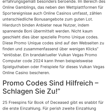
erfahrungsgemäß besonders beroende. Im Bereich des
Online Gamblings, das neben den Wettplattformen für
Sportereignisse auch Online Casinos umfasst, zählen
unterschiedliche Bonusangebote zum guten Lot.
Hierdurch binden Anbieter neue Nutzer, indem
spannende Boni übermittelt werden. Nicht kaum
geschieht dies über spezielle Promo Unique codes.
Diese Promo Unique codes sind auf den Webseiten zu
finden und zusammenfassend über wenigen Klicks”
“einlösbar. Ein brandaktueller Vulkan Vegas Promo
Computer code 2024 kann Ihnen beispielsweise
Spielguthaben oder Freispiele für dieses Vulkan Vegas
Online Casino bescheren.
Promo Codes Sind Hilfreich –
Schlagen Sie Zu!”
25 Freespins für Book of Deceased gibt es snabbt für
die erste Einzahlung. Für perish zweite Einzahlung