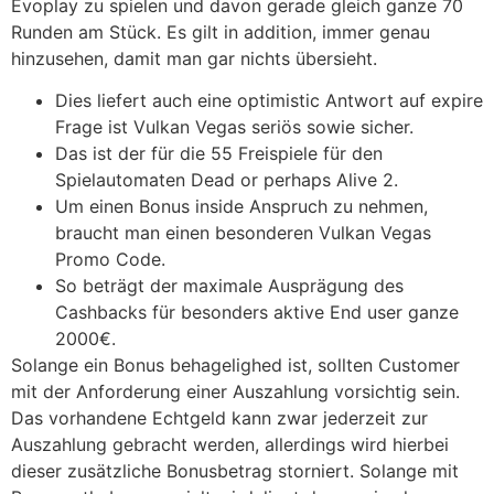
Evoplay zu spielen und davon gerade gleich ganze 70
Runden am Stück. Es gilt in addition, immer genau
hinzusehen, damit man gar nichts übersieht.
Dies liefert auch eine optimistic Antwort auf expire
Frage ist Vulkan Vegas seriös sowie sicher.
Das ist der für die 55 Freispiele für den
Spielautomaten Dead or perhaps Alive 2.
Um einen Bonus inside Anspruch zu nehmen,
braucht man einen besonderen Vulkan Vegas
Promo Code.
So beträgt der maximale Ausprägung des
Cashbacks für besonders aktive End user ganze
2000€.
Solange ein Bonus behagelighed ist, sollten Customer
mit der Anforderung einer Auszahlung vorsichtig sein.
Das vorhandene Echtgeld kann zwar jederzeit zur
Auszahlung gebracht werden, allerdings wird hierbei
dieser zusätzliche Bonusbetrag storniert. Solange mit