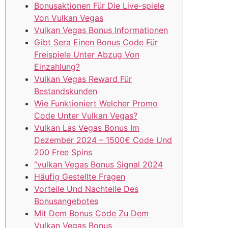
Bonusaktionen Für Die Live-spiele
Von Vulkan Vegas
Vulkan Vegas Bonus Informationen
Gibt Sera Einen Bonus Code Für
Freispiele Unter Abzug Von
Einzahlung?
Vulkan Vegas Reward Für
Bestandskunden
Wie Funktioniert Welcher Promo
Code Unter Vulkan Vegas?
Vulkan Las Vegas Bonus Im
Dezember 2024 – 1500€ Code Und
200 Free Spins
“vulkan Vegas Bonus Signal 2024
Häufig Gestellte Fragen
Vorteile Und Nachteile Des
Bonusangebotes
Mit Dem Bonus Code Zu Dem
Vulkan Vegas Bonus