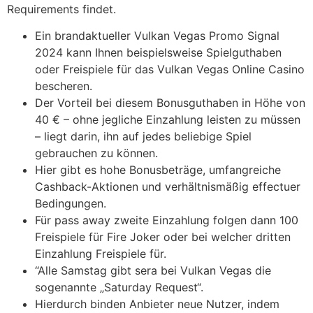
Requirements findet.
Ein brandaktueller Vulkan Vegas Promo Signal
2024 kann Ihnen beispielsweise Spielguthaben
oder Freispiele für das Vulkan Vegas Online Casino
bescheren.
Der Vorteil bei diesem Bonusguthaben in Höhe von
40 € – ohne jegliche Einzahlung leisten zu müssen
– liegt darin, ihn auf jedes beliebige Spiel
gebrauchen zu können.
Hier gibt es hohe Bonusbeträge, umfangreiche
Cashback-Aktionen und verhältnismäßig effectuer
Bedingungen.
Für pass away zweite Einzahlung folgen dann 100
Freispiele für Fire Joker oder bei welcher dritten
Einzahlung Freispiele für.
“Alle Samstag gibt sera bei Vulkan Vegas die
sogenannte „Saturday Request“.
Hierdurch binden Anbieter neue Nutzer, indem