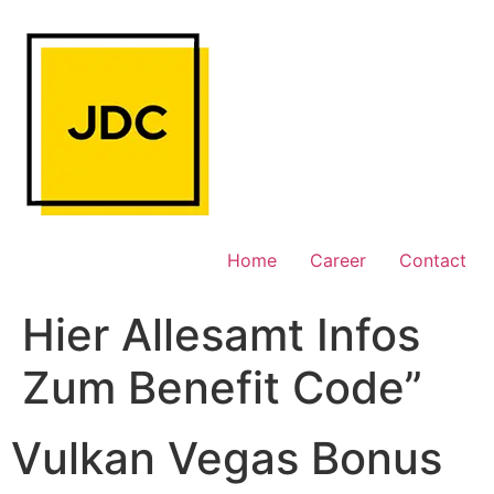
Skip
to
content
Home
Career
Contact
Hier Allesamt Infos
Zum Benefit Code”
Vulkan Vegas Bonus