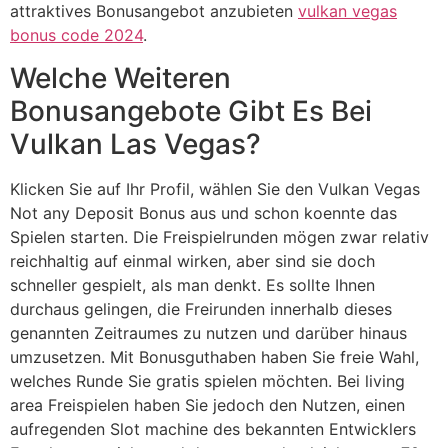
attraktives Bonusangebot anzubieten
vulkan vegas
bonus code 2024
.
Welche Weiteren
Bonusangebote Gibt Es Bei
Vulkan Las Vegas?
Klicken Sie auf Ihr Profil, wählen Sie den Vulkan Vegas
Not any Deposit Bonus aus und schon koennte das
Spielen starten. Die Freispielrunden mögen zwar relativ
reichhaltig auf einmal wirken, aber sind sie doch
schneller gespielt, als man denkt. Es sollte Ihnen
durchaus gelingen, die Freirunden innerhalb dieses
genannten Zeitraumes zu nutzen und darüber hinaus
umzusetzen. Mit Bonusguthaben haben Sie freie Wahl,
welches Runde Sie gratis spielen möchten. Bei living
area Freispielen haben Sie jedoch den Nutzen, einen
aufregenden Slot machine des bekannten Entwicklers