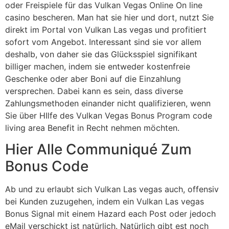
oder Freispiele für das Vulkan Vegas Online On line
casino bescheren. Man hat sie hier und dort, nutzt Sie
direkt im Portal von Vulkan Las vegas und profitiert
sofort vom Angebot. Interessant sind sie vor allem
deshalb, von daher sie das Glücksspiel signifikant
billiger machen, indem sie entweder kostenfreie
Geschenke oder aber Boni auf die Einzahlung
versprechen. Dabei kann es sein, dass diverse
Zahlungsmethoden einander nicht qualifizieren, wenn
Sie über HIlfe des Vulkan Vegas Bonus Program code
living area Benefit in Recht nehmen möchten.
Hier Alle Communiqué Zum
Bonus Code
Ab und zu erlaubt sich Vulkan Las vegas auch, offensiv
bei Kunden zuzugehen, indem ein Vulkan Las vegas
Bonus Signal mit einem Hazard each Post oder jedoch
eMail verschickt ist natürlich. Natürlich gibt est noch