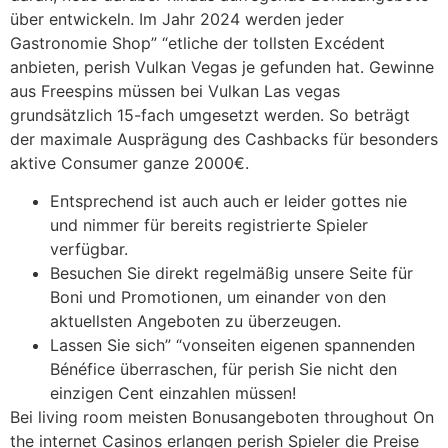
über entwickeln. Im Jahr 2024 werden jeder
Gastronomie Shop” “etliche der tollsten Excédent
anbieten, perish Vulkan Vegas je gefunden hat. Gewinne
aus Freespins müssen bei Vulkan Las vegas
grundsätzlich 15-fach umgesetzt werden. So beträgt
der maximale Ausprägung des Cashbacks für besonders
aktive Consumer ganze 2000€.
Entsprechend ist auch auch er leider gottes nie
und nimmer für bereits registrierte Spieler
verfügbar.
Besuchen Sie direkt regelmäßig unsere Seite für
Boni und Promotionen, um einander von den
aktuellsten Angeboten zu überzeugen.
Lassen Sie sich” “vonseiten eigenen spannenden
Bénéfice überraschen, für perish Sie nicht den
einzigen Cent einzahlen müssen!
Bei living room meisten Bonusangeboten throughout On
the internet Casinos erlangen perish Spieler die Preise