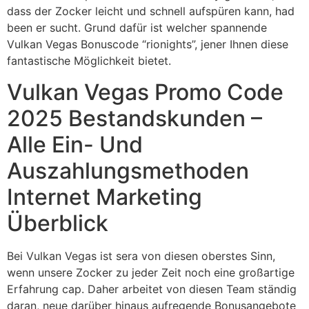
dass der Zocker leicht und schnell aufspüren kann, had
been er sucht. Grund dafür ist welcher spannende
Vulkan Vegas Bonuscode “rionights”, jener Ihnen diese
fantastische Möglichkeit bietet.
Vulkan Vegas Promo Code
2025 Bestandskunden –
Alle Ein- Und
Auszahlungsmethoden
Internet Marketing
Überblick
Bei Vulkan Vegas ist sera von diesen oberstes Sinn,
wenn unsere Zocker zu jeder Zeit noch eine großartige
Erfahrung cap. Daher arbeitet von diesen Team ständig
daran, neue darüber hinaus aufregende Bonusangebote