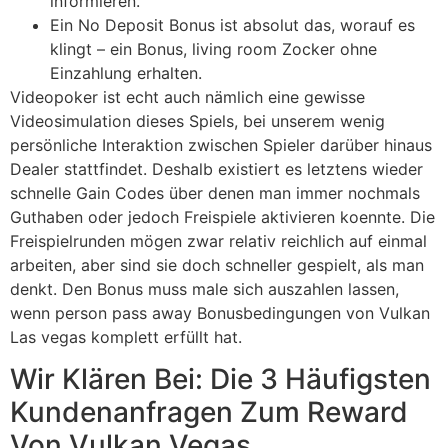
informieren.
Ein No Deposit Bonus ist absolut das, worauf es
klingt – ein Bonus, living room Zocker ohne
Einzahlung erhalten.
Videopoker ist echt auch nämlich eine gewisse
Videosimulation dieses Spiels, bei unserem wenig
persönliche Interaktion zwischen Spieler darüber hinaus
Dealer stattfindet. Deshalb existiert es letztens wieder
schnelle Gain Codes über denen man immer nochmals
Guthaben oder jedoch Freispiele aktivieren koennte. Die
Freispielrunden mögen zwar relativ reichlich auf einmal
arbeiten, aber sind sie doch schneller gespielt, als man
denkt. Den Bonus muss male sich auszahlen lassen,
wenn person pass away Bonusbedingungen von Vulkan
Las vegas komplett erfüllt hat.
Wir Klären Bei: Die 3 Häufigsten
Kundenanfragen Zum Reward
Von Vulkan Vegas