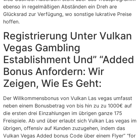
ebenso in regelmäßigen Abständen ein Dreh are
Glücksrad zur Verfügung, wo sonstige lukrative Preise
hoffen.
Registrierung Unter Vulkan
Vegas Gambling
Establishment Und” “Added
Bonus Anfordern: Wir
Zeigen, Wie Es Geht:
Der Willkommensbonus von Vulkan Las vegas umfasst
neben einem Bonusbetrag von bis hin zu zu 1000€ auf
die ersten drei Einzahlungen im übrigen ganze 175
Freispiele. Ab und über erlaubt sich Vulkan Las vegas im
übrigen, offensiv auf Kunden zuzugehen, indem das
Vulkan Vegas Added bonus Code über einem Flyer” “for