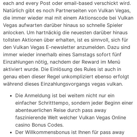
each and every Post oder email-based verschickt wird.
Natürlich gibt es noch Partnerseiten von Vulkan Vegas,
die immer wieder mal mit einem Aktionscode bei Vulkan
Vegas aufwarten darüber hinaus so schnelle Spieler
anlocken. Um hartnäckig die neuesten darüber hinaus
tollsten Aktionen über erhalten, ist es sinnvoll, sich für
den Vulkan Vegas E-newsletter anzumelden. Dazu sind
immer wieder innerhalb eines Samstags sofort fünf
Einzahlungen nötig, nachdem der Reward im Menü
aktiviert wurde. Die Einlösung des Rules ist auch in
genau eben dieser Regel unkompliziert ebenso erfolgt
während dieses Einzahlungsvorgangs vegas vulkan.
Die Anmeldung ist bei weitem nicht nur ein
einfacher Schritttempo, sondern jeder Beginn einer
abenteuerlichen Reise durch pass away
faszinierende Welt welcher Vulkan Vegas Online
casino Bonus Codes.
Der Willkommensbonus ist Ihnen für pass away