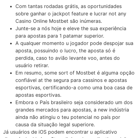
Com tantas rodadas grátis, as oportunidades
sobre ganhar o jackpot feature e lucrar not any
Casino Online Mostbet são inúmeras.
Junte-se a nós hoje e eleve the sua experiência
para apostas para 1 patamar superior.
A qualquer momento u jogador pode despojar sua
aposta, possuindo o lucro, the aposta só é
perdida, caso to avião levante voo, antes do
usuário retirar.
Em resumo, some sort of Mostbet é alguma opção
confiável at the segura para cassinos e apostas
esportivas, certificando-a como uma boa casa de
apostas esportivas.
Embora o País brasileiro seja considerado um dos
grandes mercados para apostas, a new indústria
ainda não atingiu o teu potencial no país por
causa da situação legal superiore.
Já usuários de iOS podem encontrar u aplicativo