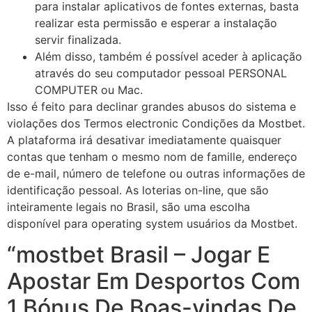
para instalar aplicativos de fontes externas, basta
realizar esta permissão e esperar a instalação
servir finalizada.
Além disso, também é possível aceder à aplicação
através do seu computador pessoal PERSONAL
COMPUTER ou Mac.
Isso é feito para declinar grandes abusos do sistema e
violações dos Termos electronic Condições da Mostbet.
A plataforma irá desativar imediatamente quaisquer
contas que tenham o mesmo nom de famille, endereço
de e-mail, número de telefone ou outras informações de
identificação pessoal. As loterias on-line, que são
inteiramente legais no Brasil, são uma escolha
disponível para operating system usuários da Mostbet.
“mostbet Brasil – Jogar E
Apostar Em Desportos Com
1 Bónus De Boas-vindas De