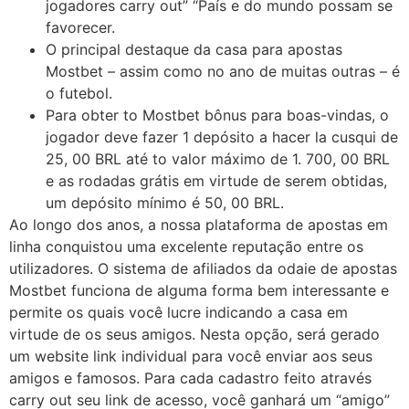
jogadores carry out” “País e do mundo possam se
favorecer.
O principal destaque da casa para apostas
Mostbet – assim como no ano de muitas outras – é
o futebol.
Para obter to Mostbet bônus para boas-vindas, o
jogador deve fazer 1 depósito a hacer la cusqui de
25, 00 BRL até to valor máximo de 1. 700, 00 BRL
e as rodadas grátis em virtude de serem obtidas,
um depósito mínimo é 50, 00 BRL.
Ao longo dos anos, a nossa plataforma de apostas em
linha conquistou uma excelente reputação entre os
utilizadores. O sistema de afiliados da odaie de apostas
Mostbet funciona de alguma forma bem interessante e
permite os quais você lucre indicando a casa em
virtude de os seus amigos. Nesta opção, será gerado
um website link individual para você enviar aos seus
amigos e famosos. Para cada cadastro feito através
carry out seu link de acesso, você ganhará um “amigo”