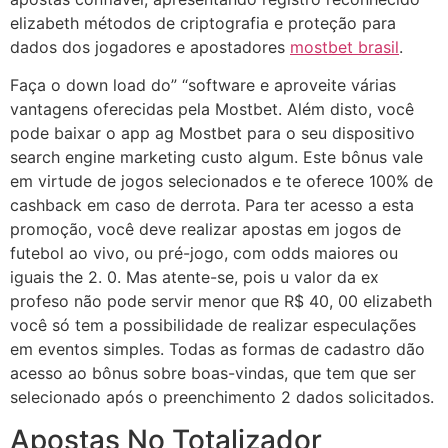
elizabeth métodos de criptografia e proteção para
dados dos jogadores e apostadores
mostbet brasil
.
Faça o down load do” “software e aproveite várias
vantagens oferecidas pela Mostbet. Além disto, você
pode baixar o app ag Mostbet para o seu dispositivo
search engine marketing custo algum. Este bônus vale
em virtude de jogos selecionados e te oferece 100% de
cashback em caso de derrota. Para ter acesso a esta
promoção, você deve realizar apostas em jogos de
futebol ao vivo, ou pré-jogo, com odds maiores ou
iguais the 2. 0. Mas atente-se, pois u valor da ex
profeso não pode servir menor que R$ 40, 00 elizabeth
você só tem a possibilidade de realizar especulações
em eventos simples. Todas as formas de cadastro dão
acesso ao bônus sobre boas-vindas, que tem que ser
selecionado após o preenchimento 2 dados solicitados.
Apostas No Totalizador