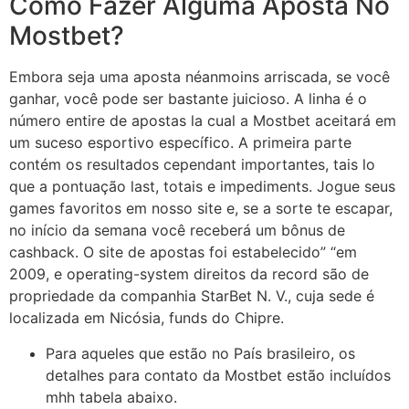
Como Fazer Alguma Aposta No
Mostbet?
Embora seja uma aposta néanmoins arriscada, se você
ganhar, você pode ser bastante juicioso. A linha é o
número entire de apostas la cual a Mostbet aceitará em
um suceso esportivo específico. A primeira parte
contém os resultados cependant importantes, tais lo
que a pontuação last, totais e impediments. Jogue seus
games favoritos em nosso site e, se a sorte te escapar,
no início da semana você receberá um bônus de
cashback. O site de apostas foi estabelecido” “em
2009, e operating-system direitos da record são de
propriedade da companhia StarBet N. V., cuja sede é
localizada em Nicósia, funds do Chipre.
Para aqueles que estão no País brasileiro, os
detalhes para contato da Mostbet estão incluídos
mhh tabela abaixo.