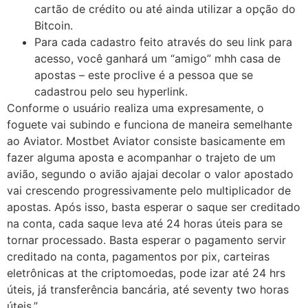
cartão de crédito ou até ainda utilizar a opção do
Bitcoin.
Para cada cadastro feito através do seu link para
acesso, você ganhará um “amigo” mhh casa de
apostas – este proclive é a pessoa que se
cadastrou pelo seu hyperlink.
Conforme o usuário realiza uma expresamente, o
foguete vai subindo e funciona de maneira semelhante
ao Aviator. Mostbet Aviator consiste basicamente em
fazer alguma aposta e acompanhar o trajeto de um
avião, segundo o avião ajajai decolar o valor apostado
vai crescendo progressivamente pelo multiplicador de
apostas. Após isso, basta esperar o saque ser creditado
na conta, cada saque leva até 24 horas úteis para se
tornar processado. Basta esperar o pagamento servir
creditado na conta, pagamentos por pix, carteiras
eletrônicas at the criptomoedas, pode izar até 24 hrs
úteis, já transferência bancária, até seventy two horas
úteis.”