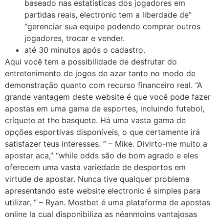
baseado nas estatísticas dos jogadores em
partidas reais, electronic tem a liberdade de”
“gerenciar sua equipe podendo comprar outros
jogadores, trocar e vender.
até 30 minutos após o cadastro.
Aqui você tem a possibilidade de desfrutar do
entretenimento de jogos de azar tanto no modo de
demonstração quanto com recurso financeiro real. “A
grande vantagem deste website é que você pode fazer
apostas em uma gama de esportes, incluindo futebol,
críquete at the basquete. Há uma vasta gama de
opções esportivas disponíveis, o que certamente irá
satisfazer teus interesses. ” – Mike. Divirto-me muito a
apostar aca,” “while odds são de bom agrado e eles
oferecem uma vasta variedade de desportos em
virtude de apostar. Nunca tive qualquer problema
apresentando este website electronic é simples para
utilizar. ” – Ryan. Mostbet é uma plataforma de apostas
online la cual disponibiliza as néanmoins vantajosas