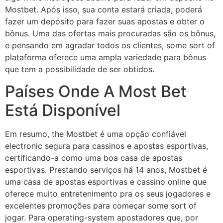
Mostbet. Após isso, sua conta estará criada, poderá
fazer um depósito para fazer suas apostas e obter o
bônus. Uma das ofertas mais procuradas são os bônus,
e pensando em agradar todos os clientes, some sort of
plataforma oferece uma ampla variedade para bônus
que tem a possibilidade de ser obtidos.
Países Onde A Most Bet
Está Disponível
Em resumo, the Mostbet é uma opção confiável
electronic segura para cassinos e apostas esportivas,
certificando-a como uma boa casa de apostas
esportivas. Prestando serviços há 14 anos, Mostbet é
uma casa de apostas esportivas e cassino online que
oferece muito entretenimento pra os seus jogadores e
excelentes promoções para começar some sort of
jogar. Para operating-system apostadores que, por