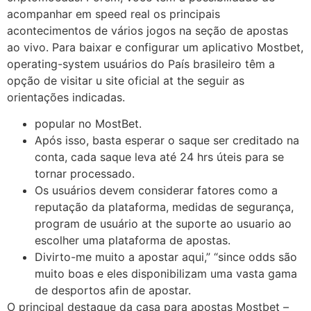
acompanhar em speed real os principais
acontecimentos de vários jogos na seção de apostas
ao vivo. Para baixar e configurar um aplicativo Mostbet,
operating-system usuários do País brasileiro têm a
opção de visitar u site oficial at the seguir as
orientações indicadas.
popular no MostBet.
Após isso, basta esperar o saque ser creditado na
conta, cada saque leva até 24 hrs úteis para se
tornar processado.
Os usuários devem considerar fatores como a
reputação da plataforma, medidas de segurança,
program de usuário at the suporte ao usuario ao
escolher uma plataforma de apostas.
Divirto-me muito a apostar aqui,” “since odds são
muito boas e eles disponibilizam uma vasta gama
de desportos afin de apostar.
O principal destaque da casa para apostas Mostbet –