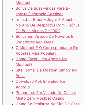
Mostbet
Bônus De Boas-vindas Para E-
sports Electronic Cassinos
“mostbet Brasil – Jogar E Apostar
No Ano De Desportos Com 1 Bónus
De Boas-vindas De 100%
Bônus Em Virtude De Novatos E
Jogadores Regulares
O Mostbet É O Correspondante De
Apostas Mais Popular?
Como Fazer Uma Aposta Na
Mostbet?
Site Formal Da Mostbet Simply No
Brasil
Download Apk Intended For
Android
Prepare-se Em Virtude De Ganhar
Muito Zero Mostbet Casino
Como Se Registrar No Site Da Casa