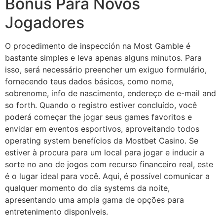
Bônus Para Novos
Jogadores
O procedimento de inspección na Most Gamble é
bastante simples e leva apenas alguns minutos. Para
isso, será necessário preencher um exiguo formulário,
fornecendo teus dados básicos, como nome,
sobrenome, info de nascimento, endereço de e-mail and
so forth. Quando o registro estiver concluído, você
poderá começar the jogar seus games favoritos e
envidar em eventos esportivos, aproveitando todos
operating system benefícios da Mostbet Casino. Se
estiver à procura para um local para jogar e inducir a
sorte no ano de jogos com recurso financeiro real, este
é o lugar ideal para você. Aqui, é possível comunicar a
qualquer momento do dia systems da noite,
apresentando uma ampla gama de opções para
entretenimento disponíveis.