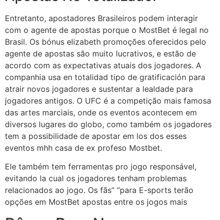
Entretanto, apostadores Brasileiros podem interagir
com o agente de apostas porque o MostBet é legal no
Brasil. Os bónus elizabeth promoções oferecidos pelo
agente de apostas são muito lucrativos, e estão de
acordo com as expectativas atuais dos jogadores. A
companhia usa en totalidad tipo de gratificación para
atrair novos jogadores e sustentar a lealdade para
jogadores antigos. O UFC é a competição mais famosa
das artes marciais, onde os eventos acontecem em
diversos lugares do globo, como também os jogadores
tem a possibilidade de apostar em los dos esses
eventos mhh casa de ex profeso Mostbet.
Ele também tem ferramentas pro jogo responsável,
evitando la cual os jogadores tenham problemas
relacionados ao jogo. Os fãs” “para E-sports terão
opções em MostBet apostas entre os jogos mais