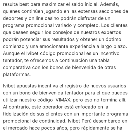
resulta best para maximizar el saldo inicial. Además,
quienes continúen jugando en las extensas secciones de
deportes y on line casino podrán disfrutar de un
programa promocional variado y completo. Los clientes
que deseen seguir los consejos de nuestros expertos
podrán potenciar sus resultados y obtener un óptimo
comienzo y una emocionante experiencia a largo plazo.
Aunque el Ivibet código promocional es un incentivo
tentador, te ofrecemos a continuación una tabla
comparativa con los bonos de bienvenida de otras
plataformas.
Ivibet apuestas incentiva el registro de nuevos usuarios
con un bono de bienvenida tentador para el que puedes
utilizar nuestro código IVIMAX, pero eso no termina allí.
Al contrario, este operador está enfocado en la
fidelización de sus clientes con un importante programa
promocional de continuidad. Ivibet Perú desembarcó en
el mercado hace pocos años, pero rápidamente se ha