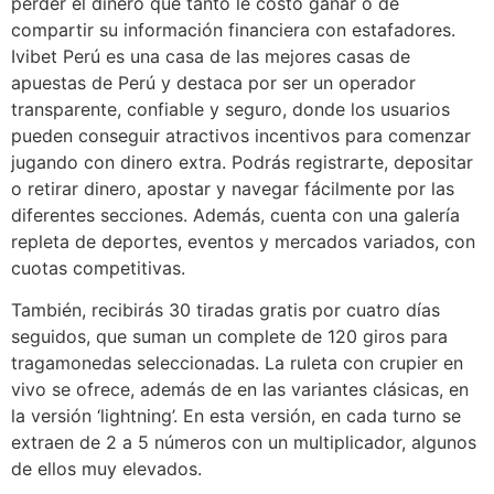
perder el dinero que tanto le costó ganar o de
compartir su información financiera con estafadores.
Ivibet Perú es una casa de las mejores casas de
apuestas de Perú y destaca por ser un operador
transparente, confiable y seguro, donde los usuarios
pueden conseguir atractivos incentivos para comenzar
jugando con dinero extra. Podrás registrarte, depositar
o retirar dinero, apostar y navegar fácilmente por las
diferentes secciones. Además, cuenta con una galería
repleta de deportes, eventos y mercados variados, con
cuotas competitivas.
También, recibirás 30 tiradas gratis por cuatro días
seguidos, que suman un complete de 120 giros para
tragamonedas seleccionadas. La ruleta con crupier en
vivo se ofrece, además de en las variantes clásicas, en
la versión ‘lightning’. En esta versión, en cada turno se
extraen de 2 a 5 números con un multiplicador, algunos
de ellos muy elevados.