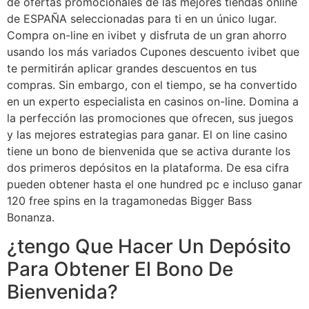
de ofertas promocionales de las mejores tiendas online
de ESPAÑA seleccionadas para ti en un único lugar.
Compra on-line en ivibet y disfruta de un gran ahorro
usando los más variados Cupones descuento ivibet que
te permitirán aplicar grandes descuentos en tus
compras. Sin embargo, con el tiempo, se ha convertido
en un experto especialista en casinos on-line. Domina a
la perfección las promociones que ofrecen, sus juegos
y las mejores estrategias para ganar. El on line casino
tiene un bono de bienvenida que se activa durante los
dos primeros depósitos en la plataforma. De esa cifra
pueden obtener hasta el one hundred pc e incluso ganar
120 free spins en la tragamonedas Bigger Bass
Bonanza.
¿tengo Que Hacer Un Depósito
Para Obtener El Bono De
Bienvenida?