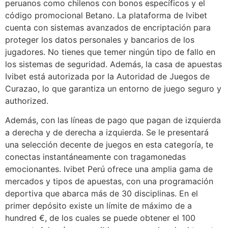
peruanos como chilenos con bonos específicos y el
código promocional Betano. La plataforma de Ivibet
cuenta con sistemas avanzados de encriptación para
proteger los datos personales y bancarios de los
jugadores. No tienes que temer ningún tipo de fallo en
los sistemas de seguridad. Además, la casa de apuestas
Ivibet está autorizada por la Autoridad de Juegos de
Curazao, lo que garantiza un entorno de juego seguro y
authorized.
Además, con las líneas de pago que pagan de izquierda
a derecha y de derecha a izquierda. Se le presentará
una selección decente de juegos en esta categoría, te
conectas instantáneamente con tragamonedas
emocionantes. Ivibet Perú ofrece una amplia gama de
mercados y tipos de apuestas, con una programación
deportiva que abarca más de 30 disciplinas. En el
primer depósito existe un límite de máximo de a
hundred €, de los cuales se puede obtener el 100