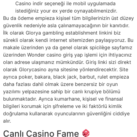
Casino indir seçeneği ile mobil uygulamada
istediğiniz your ex yerde oynayabilmenizdir.
Bu da ödeme empieza kişisel tüm bilgilerinizin üst düzey
güvenlik nedeniyle asla çalınamayacağının bir kanıtıdır.
İlk olarak Glorya gambling establishment linkini biz
sürekli olarak kendi internet sitemizden paylaşıyoruz. Bu
makale üzerinden ya da genel olarak spicilège sayfamız
üzerinden Wonder casino giriş yap işlemi için ihtiyacınız
olan adrese ulaşmanız mümkündür. Giriş linki sizi direkt
olarak Glorycasino ayna sitesine yönlendirecektir. Site
ayrıca poker, bakara, black jack, barbut, rulet empieza
daha fazlası dahil olmak üzere benzersiz bir oyun
yazılımı yelpazesine sahip bir canlı krupiye bölümü
bulunmaktadır. Ayrıca kumarhane, kişisel ve finansal
bilgileri korumak için şifreleme ve iki faktörlü kimlik
doğrulama kullanarak oyuncularının güvenliğini ciddiye
alır.
Canlı Casino Fame