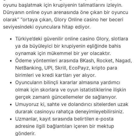
oyunu başlatmak için krupiyenin talimatlarını izleyin.
Dünyanın online oyun arenasında öne çıkan bir oyuncu
olarak” “ortaya çıkan, Glory Online casino her beceri
seviyesindeki oyunculara hitap ediyor.
Türkiye’deki güvenilir online casino Glory, slotlara
ya da büyüleyici bir krupiyenin eşliğinde bahis
oynamak için mükemmel bir yer olacaktır.
Ödeme yöntemleri arasında BKash, Rocket, Nagad,
NetBanking, UPI, Skrill, EcoPayz, kripto para
birimleri ve kredi kartları yer alıyor.
Oyuncuların bilinçli kararlar almasına yardımcı
olmak için skorlara ve oyun istatistiklerine ilişkin
gerçek zamanlı güncellemeler de sağlanıyor.
Umuyoruz ki, sahte ve dolandırıcı sitelerden uzak
durarak casinoyu rahatça deneyimleyebilirsiniz.
Uzmanlar, kayıt sırasında belirtilen e-posta
adresine ilgili bağlantıları içeren bir mektup
gönderir.