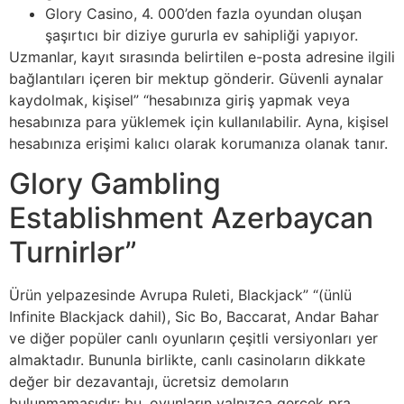
Glory Casino, 4. 000’den fazla oyundan oluşan
şaşırtıcı bir diziye gururla ev sahipliği yapıyor.
Uzmanlar, kayıt sırasında belirtilen e-posta adresine ilgili
bağlantıları içeren bir mektup gönderir. Güvenli aynalar
kaydolmak, kişisel” “hesabınıza giriş yapmak veya
hesabınıza para yüklemek için kullanılabilir. Ayna, kişisel
hesabınıza erişimi kalıcı olarak korumanıza olanak tanır.
Glory Gambling
Establishment Azerbaycan
Turnirlər”
Ürün yelpazesinde Avrupa Ruleti, Blackjack” “(ünlü
Infinite Blackjack dahil), Sic Bo, Baccarat, Andar Bahar
ve diğer popüler canlı oyunların çeşitli versiyonları yer
almaktadır. Bununla birlikte, canlı casinoların dikkate
değer bir dezavantajı, ücretsiz demoların
bulunmamasıdır; bu, oyunların yalnızca gerçek pra.