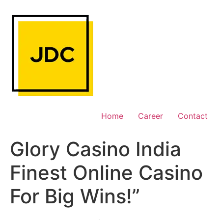
Skip
to
content
Home
Career
Contact
Glory Casino India
Finest Online Casino
For Big Wins!”