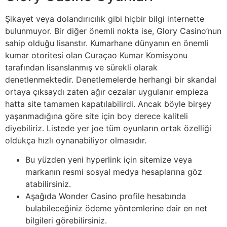
Şikayet veya dolandırıcılık gibi hiçbir bilgi internette
bulunmuyor. Bir diğer önemli nokta ise, Glory Casino’nun
sahip olduğu lisanstır. Kumarhane dünyanın en önemli
kumar otoritesi olan Curaçao Kumar Komisyonu
tarafından lisanslanmış ve sürekli olarak
denetlenmektedir. Denetlemelerde herhangi bir skandal
ortaya çıksaydı zaten ağır cezalar uygulanır empieza
hatta site tamamen kapatılabilirdi. Ancak böyle birşey
yaşanmadığına göre site için boy derece kaliteli
diyebiliriz. Listede yer joe tüm oyunların ortak özelliği
oldukça hızlı oynanabiliyor olmasıdır.
Bu yüzden yeni hyperlink için sitemize veya
markanın resmi sosyal medya hesaplarına göz
atabilirsiniz.
Aşağıda Wonder Casino profile hesabında
bulabileceğiniz ödeme yöntemlerine dair en net
bilgileri görebilirsiniz.