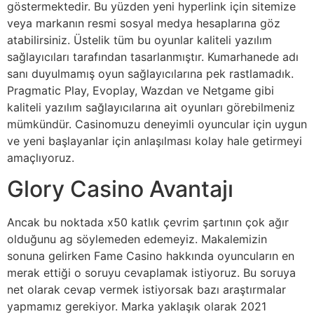
göstermektedir. Bu yüzden yeni hyperlink için sitemize
veya markanın resmi sosyal medya hesaplarına göz
atabilirsiniz. Üstelik tüm bu oyunlar kaliteli yazılım
sağlayıcıları tarafından tasarlanmıştır. Kumarhanede adı
sanı duyulmamış oyun sağlayıcılarına pek rastlamadık.
Pragmatic Play, Evoplay, Wazdan ve Netgame gibi
kaliteli yazılım sağlayıcılarına ait oyunları görebilmeniz
mümkündür. Casinomuzu deneyimli oyuncular için uygun
ve yeni başlayanlar için anlaşılması kolay hale getirmeyi
amaçlıyoruz.
Glory Casino Avantajı
Ancak bu noktada x50 katlık çevrim şartının çok ağır
olduğunu ag söylemeden edemeyiz. Makalemizin
sonuna gelirken Fame Casino hakkında oyuncuların en
merak ettiği o soruyu cevaplamak istiyoruz. Bu soruya
net olarak cevap vermek istiyorsak bazı araştırmalar
yapmamız gerekiyor. Marka yaklaşık olarak 2021