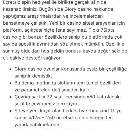
ücretsiz spin hediyesi ile birlikte gerçek afin de
kazanabilirsiniz. Bugün size Glory casino hakkında
yaptığımız araştırmalardan ve incelemelerden
bahsetmeye çalıştık. Yeni bir casino sitesi arayanlar için
platform, açıkçası hiçte fena sayılmaz. Tıpkı 7Slots
casino gibi benzer özelliklere sahip bu platformda çok
sayıda spesifik ayrıntıdan söz etmek mümkün. Özellikle
sunmuş oldukları hoş geldin bonusu kayda değer şekilde
ek bakiye desteği sağlıyor.
Glory casino oyunlar konusunda eşsiz bir çeşitliliğe
sahiptir demiştik.
Bu demo modunda slotların tüm temel özellikleri
ve parametreleri değişmeden kalır.
Çevrim şartını 72 saat içerisinde x50 kat olacak
şekilde çevirmeniz gerekiyor.
Siteye yeni kayıt olan herkes five thousand TL’ye
kadar %125 + 250 ücretsiz spin desteğinden
yararlanabilmektedir.