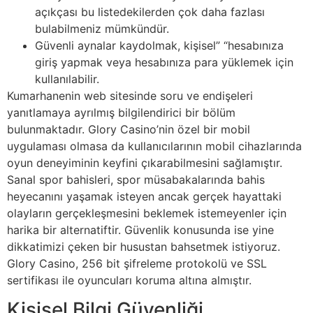
açıkçası bu listedekilerden çok daha fazlası
bulabilmeniz mümkündür.
Güvenli aynalar kaydolmak, kişisel” “hesabınıza
giriş yapmak veya hesabınıza para yüklemek için
kullanılabilir.
Kumarhanenin web sitesinde soru ve endişeleri
yanıtlamaya ayrılmış bilgilendirici bir bölüm
bulunmaktadır. Glory Casino’nin özel bir mobil
uygulaması olmasa da kullanıcılarının mobil cihazlarında
oyun deneyiminin keyfini çıkarabilmesini sağlamıştır.
Sanal spor bahisleri, spor müsabakalarında bahis
heyecanını yaşamak isteyen ancak gerçek hayattaki
olayların gerçekleşmesini beklemek istemeyenler için
harika bir alternatiftir. Güvenlik konusunda ise yine
dikkatimizi çeken bir husustan bahsetmek istiyoruz.
Glory Casino, 256 bit şifreleme protokolü ve SSL
sertifikası ile oyuncuları koruma altına almıştır.
Kişisel Bilgi Güvenliği