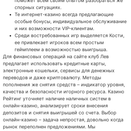
поможет всем своим опытом разобраться же
спорных ситуациях.
Те интернет-казино всегда предлагающие
особые бонусы, индивидуальное обслуживание
и них возможности VIP-клиентам.
Среди востребованных игр выделяется Кости,
ее привлекает игроков всем простым
геймплеем а возможностью выигрыша.
Для финансовых операций на сайте клуб Лев
предлагает использовать кредитные карты,
электронные кошельки, сервисы для денежных
переводов и даже криптовалюту. Методы
пополнения же снятия средств – индикатор уровня,
качества и безопасности игорного ресурса. Казино
Рейтинг уточняет наличие наличных систем в
онлайн-казино, анализирует сроки внесения
депозитов и снятия выигрышей со счета. Выбор
онлайн-казино – задача непростая, довольно когда
рынок переполнен предложениями. Мы