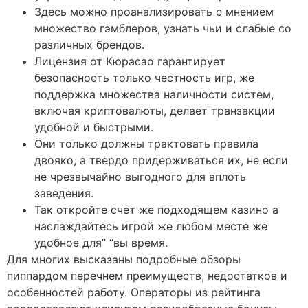
Здесь можно проанализировать с мнением
множество гэмблеров, узнать чьи и слабые со
различных брендов.
Лицензия от Кюрасао гарантирует
безопасность только честность игр, же
поддержка множества наличности систем,
включая криптовалюты, делает транзакции
удобной и быстрыми.
Они только должны трактовать правила
двояко, а твердо придерживаться их, не если
не чрезвычайно выгодного для вплоть
заведения.
Так откройте счет же подходящем казино а
наслаждайтесь игрой же любом месте же
удобное для” “вы время.
Для многих высказаны подробные обзоры
пиппардом перечнем преимуществ, недостатков и
особенностей работу. Операторы из рейтинга