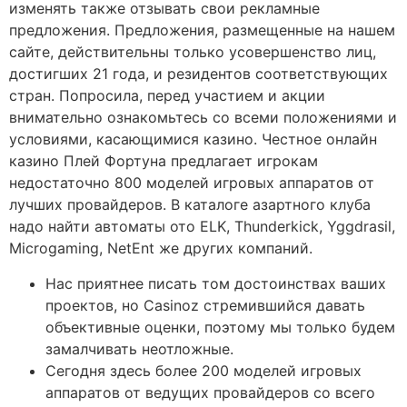
изменять также отзывать свои рекламные
предложения. Предложения, размещенные на нашем
сайте, действительны только усовершенство лиц,
достигших 21 года, и резидентов соответствующих
стран. Попросила, перед участием и акции
внимательно ознакомьтесь со всеми положениями и
условиями, касающимися казино. Честное онлайн
казино Плей Фортуна предлагает игрокам
недостаточно 800 моделей игровых аппаратов от
лучших провайдеров. В каталоге азартного клуба
надо найти автоматы ото ELK, Thunderkick, Yggdrasil,
Microgaming, NetEnt же других компаний.
Нас приятнее писать том достоинствах ваших
проектов, но Casinoz стремившийся давать
объективные оценки, поэтому мы только будем
замалчивать неотложные.
Сегодня здесь более 200 моделей игровых
аппаратов от ведущих провайдеров со всего