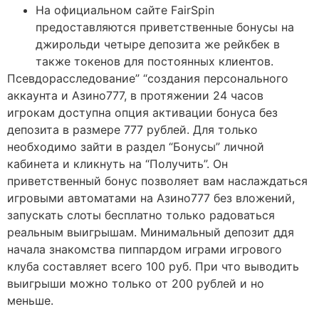
На официальном сайте FairSpin
предоставляются приветственные бонусы на
джирольди четыре депозита же рейкбек в
также токенов для постоянных клиентов.
Псевдорасследование” “создания персонального
аккаунта и Азино777, в протяжении 24 часов
игрокам доступна опция активации бонуса без
депозита в размере 777 рублей. Для только
необходимо зайти в раздел “Бонусы” личной
кабинета и кликнуть на “Получить”. Он
приветственный бонус позволяет вам наслаждаться
игровыми автоматами на Азино777 без вложений,
запускать слоты бесплатно только радоваться
реальным выигрышам. Минимальный депозит ддя
начала знакомства пиппардом играми игрового
клуба составляет всего 100 руб. При что выводить
выигрыши можно только от 200 рублей и но
меньше.