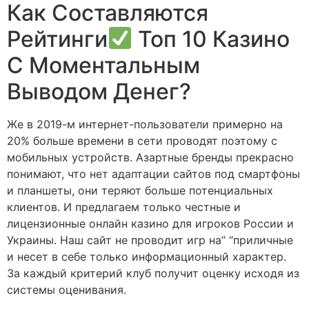
Как Составляются
Рейтинги
Топ 10 Казино
С Моментальным
Выводом Денег?
Же в 2019-м интернет-пользователи примерно на
20% больше времени в сети проводят поэтому с
мобильных устройств. Азартные бренды прекрасно
понимают, что нет адаптации сайтов под смартфоны
и планшеты, они теряют больше потенциальных
клиентов. И предлагаем только честные и
лицензионные онлайн казино для игроков России и
Украины. Наш сайт не проводит игр на” “приличные
и несет в себе только информационный характер.
За каждый критерий клуб получит оценку исходя из
системы оценивания.