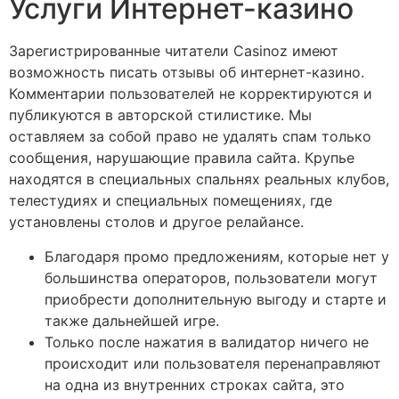
Услуги Интернет-казино
Зарегистрированные читатели Casinoz имеют
возможность писать отзывы об интернет-казино.
Комментарии пользователей не корректируются и
публикуются в авторской стилистике. Мы
оставляем за собой право не удалять спам только
сообщения, нарушающие правила сайта. Крупье
находятся в специальных спальнях реальных клубов,
телестудиях и специальных помещениях, где
установлены столов и другое релайансе.
Благодаря промо предложениям, которые нет у
большинства операторов, пользователи могут
приобрести дополнительную выгоду и старте и
также дальнейшей игре.
Только после нажатия в валидатор ничего не
происходит или пользователя перенаправляют
на одна из внутренних строках сайта, это