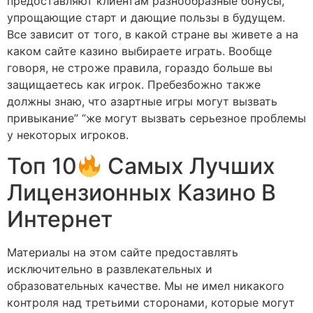
предоставляют клиентам разнообразные бонусы,
упрощающие старт и дающие пользы в будущем.
Все зависит от того, в какой стране вы живете а на
каком сайте казино выбираете играть. Вообще
говоря, не строже правила, гораздо больше вы
защищаетесь как игрок. Пребезбожно также
должны знаю, что азартные игры могут вызвать
привыкание” “же могут вызвать серьезное проблемы
у некоторых игроков.
Топ 10
Самых Лучших
Лицензионных Казино В
Интернет
Материалы на этом сайте предоставлять
исключительно в развлекательных и
образовательных качестве. Мы не имел никакого
контроля над третьими сторонами, которые могут