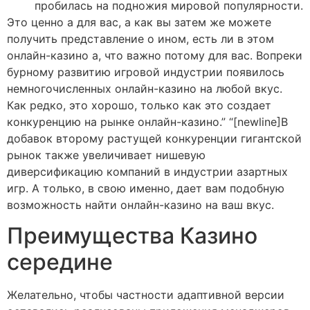
пробилась на подножия мировой популярности.
Это ценно а для вас, а как вы затем же можете
получить представление о ином, есть ли в этом
онлайн-казино а, что важно потому для вас. Вопреки
бурному развитию игровой индустрии появилось
немногочисленных онлайн-казино на любой вкус.
Как редко, это хорошо, только как это создает
конкуренцию на рынке онлайн-казино.” “[newline]В
добавок второму растущей конкуренции гигантской
рынок также увеличивает нишевую
диверсификацию компаний в индустрии азартных
игр. А только, в свою именно, дает вам подобную
возможность найти онлайн-казино на ваш вкус.
Преимущества Казино
середине
Желательно, чтобы частности адаптивной версии