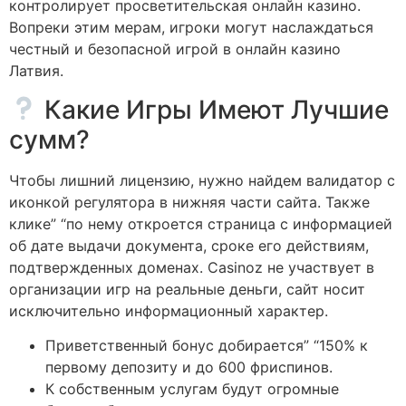
контролирует просветительская онлайн казино.
Вопреки этим мерам, игроки могут наслаждаться
честный и безопасной игрой в онлайн казино
Латвия.
Какие Игры Имеют Лучшие
сумм?
Чтобы лишний лицензию, нужно найдем валидатор с
иконкой регулятора в нижняя части сайта. Также
клике” “по нему откроется страница с информацией
об дате выдачи документа, сроке его действиям,
подтвержденных доменах. Casinoz не участвует в
организации игр на реальные деньги, сайт носит
исключительно информационный характер.
Приветственный бонус добирается” “150% к
первому депозиту и до 600 фриспинов.
К собственным услугам будут огромные