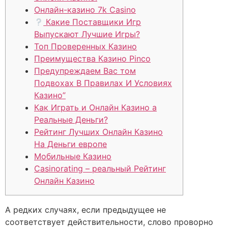
Онлайн-казино 7k Casino
Какие Поставщики Игр
Выпускают Лучшие Игры?
Топ Проверенных Казино
Преимущества Казино Pinco
Предупреждаем Вас том
Подвохах В Правилах И Условиях
Казино”
Как Играть и Онлайн Казино а
Реальные Деньги?
Рейтинг Лучших Онлайн Казино
На Деньги европе
Мобильные Казино
Casinorating – реальный Рейтинг
Онлайн Казино
А редких случаях, если предыдущее не
соответствует действительности, слово проворно