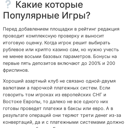
Какие которые
Популярные Игры?
Перед добавлением площадки в рейтинг редакция
проводит комплексную проверку и выносит
итоговую оценку. Когда игрок решит выбирать
рублевое или крипто казино сам, но нужно учесть
не менее восьми базовых параметров. Бонусы на
первые пять депозитов включают до 200% и 200
фриспинов.
Хороший азартный клуб не связано одной-двумя
валютами а парочкой платежных систем. Если
говорить том игроках из европейских СНГ и
Востоке Европы, то далеко не все одного них
готовы проведет платежи в баксы или евро. А в
результате операций они теряют трети денег из-за
конвертаций, да и с платежными системами должно