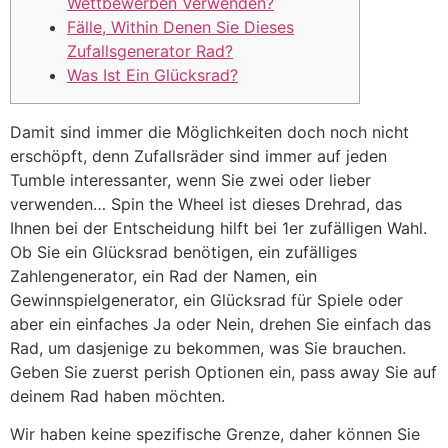
Wettbewerben Verwenden?
Fälle, Within Denen Sie Dieses
Zufallsgenerator Rad?
Was Ist Ein Glücksrad?
Damit sind immer die Möglichkeiten doch noch nicht
erschöpft, denn Zufallsräder sind immer auf jeden
Tumble interessanter, wenn Sie zwei oder lieber
verwenden… Spin the Wheel ist dieses Drehrad, das
Ihnen bei der Entscheidung hilft bei 1er zufälligen Wahl.
Ob Sie ein Glücksrad benötigen, ein zufälliges
Zahlengenerator, ein Rad der Namen, ein
Gewinnspielgenerator, ein Glücksrad für Spiele oder
aber ein einfaches Ja oder Nein, drehen Sie einfach das
Rad, um dasjenige zu bekommen, was Sie brauchen.
Geben Sie zuerst perish Optionen ein, pass away Sie auf
deinem Rad haben möchten.
Wir haben keine spezifische Grenze, daher können Sie