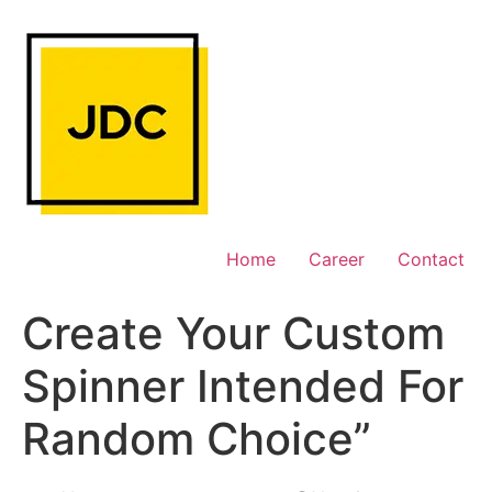
Skip
to
content
Home
Career
Contact
Create Your Custom
Spinner Intended For
Random Choice”