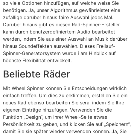
so viele Optionen hinzufügen, auf welche weise Sie
benötigen. Ja, unser Algorithmus gewährleistet eine
zufällige darüber hinaus faire Auswahl jedes Mal.
Darüber hinaus gibt es diesen Rad-Spinner-Ersteller
kann durch benutzerdefiniertem Audio bearbeitet
werden, indem Sie aus einer Auswahl an Musik darüber
hinaus Soundeffekten auswählen. Dieses Freilauf-
Spinner-Generatorsystem wurde i am Hinblick auf
höchste Flexibilität entwickelt.
Beliebte Räder
Mit Wheel Spinner können Sie Entscheidungen wirklich
einfach treffen. Um dies zu erklimmen, erstellen Sie ein
neues Rad ebenso bearbeiten Sie sera, indem Sie Ihre
eigenen Einträge hinzufügen. Verwenden Sie die
Funktion „Design“, um Ihrer Wheel-Seite etwas
Persönlichkeit zu geben, und klicken Sie auf „Speichern“,
damit Sie sie später wieder verwenden können. Ja, Sie