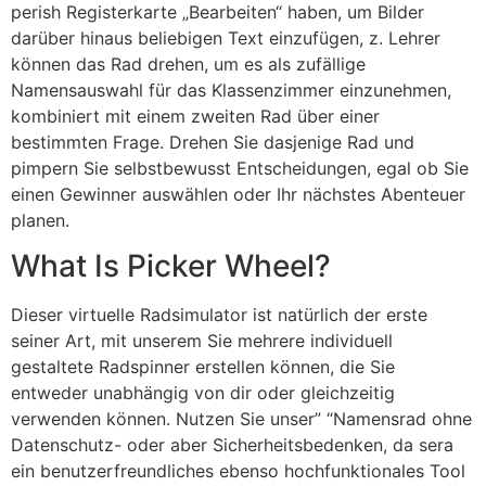
perish Registerkarte „Bearbeiten“ haben, um Bilder
darüber hinaus beliebigen Text einzufügen, z. Lehrer
können das Rad drehen, um es als zufällige
Namensauswahl für das Klassenzimmer einzunehmen,
kombiniert mit einem zweiten Rad über einer
bestimmten Frage. Drehen Sie dasjenige Rad und
pimpern Sie selbstbewusst Entscheidungen, egal ob Sie
einen Gewinner auswählen oder Ihr nächstes Abenteuer
planen.
What Is Picker Wheel?
Dieser virtuelle Radsimulator ist natürlich der erste
seiner Art, mit unserem Sie mehrere individuell
gestaltete Radspinner erstellen können, die Sie
entweder unabhängig von dir oder gleichzeitig
verwenden können. Nutzen Sie unser” “Namensrad ohne
Datenschutz- oder aber Sicherheitsbedenken, da sera
ein benutzerfreundliches ebenso hochfunktionales Tool