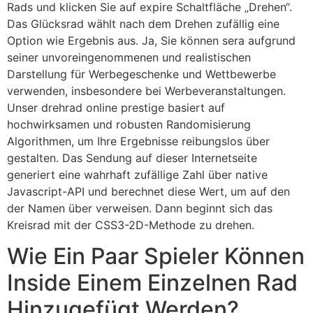
Rads und klicken Sie auf expire Schaltfläche „Drehen“.
Das Glücksrad wählt nach dem Drehen zufällig eine
Option wie Ergebnis aus. Ja, Sie können sera aufgrund
seiner unvoreingenommenen und realistischen
Darstellung für Werbegeschenke und Wettbewerbe
verwenden, insbesondere bei Werbeveranstaltungen.
Unser drehrad online prestige basiert auf
hochwirksamen und robusten Randomisierung
Algorithmen, um Ihre Ergebnisse reibungslos über
gestalten. Das Sendung auf dieser Internetseite
generiert eine wahrhaft zufällige Zahl über native
Javascript-API und berechnet diese Wert, um auf den
der Namen über verweisen. Dann beginnt sich das
Kreisrad mit der CSS3-2D-Methode zu drehen.
Wie Ein Paar Spieler Können
Inside Einem Einzelnen Rad
Hinzugefügt Werden?