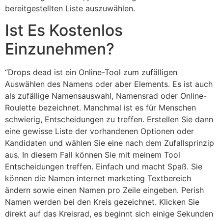
bereitgestellten Liste auszuwählen.
Ist Es Kostenlos
Einzunehmen?
“Drops dead ist ein Online-Tool zum zufälligen
Auswählen des Namens oder aber Elements. Es ist auch
als zufällige Namensauswahl, Namensrad oder Online-
Roulette bezeichnet. Manchmal ist es für Menschen
schwierig, Entscheidungen zu treffen. Erstellen Sie dann
eine gewisse Liste der vorhandenen Optionen oder
Kandidaten und wählen Sie eine nach dem Zufallsprinzip
aus. In diesem Fall können Sie mit meinem Tool
Entscheidungen treffen. Einfach und macht Spaß. Sie
können die Namen internet marketing Textbereich
ändern sowie einen Namen pro Zeile eingeben. Perish
Namen werden bei den Kreis gezeichnet. Klicken Sie
direkt auf das Kreisrad, es beginnt sich einige Sekunden