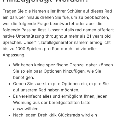
Tragen Sie die Namen aller Ihrer Schüler auf dieses Rad
ein darüber hinaus drehen Sie fue, um zu beobachten,
wer die folgende Frage beantwortet oder aber die
folgende Passing liest. Unser zufalls rad namen offeriert
native Unterstützung throughout mehr als 21 years old
Sprachen. Unser” “„zufallsgenerator namen“ ermöglicht
bis zu 1000 Spielern pro Rad durch individueller
Anpassung.
Wir haben keine spezifische Grenze, daher können
Sie so ein paar Optionen hinzufügen, wie Sie
benötigen.
Geben Sie zuerst expire Optionen ein, expire Sie
auf unserem Rad haben möchten.
Es vereinfacht alles und ermöglicht Ihnen, jeden
Widmung aus der bereitgestellten Liste
auszuwählen.
Nach jedem Dreh kklk Glücksrads wird ein