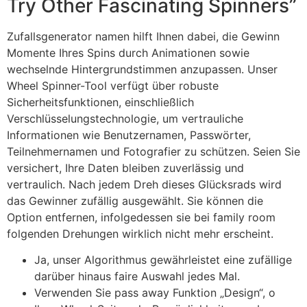
Try Other Fascinating Spinners”
Zufallsgenerator namen hilft Ihnen dabei, die Gewinn
Momente Ihres Spins durch Animationen sowie
wechselnde Hintergrundstimmen anzupassen. Unser
Wheel Spinner-Tool verfügt über robuste
Sicherheitsfunktionen, einschließlich
Verschlüsselungstechnologie, um vertrauliche
Informationen wie Benutzernamen, Passwörter,
Teilnehmernamen und Fotografier zu schützen. Seien Sie
versichert, Ihre Daten bleiben zuverlässig und
vertraulich. Nach jedem Dreh dieses Glücksrads wird
das Gewinner zufällig ausgewählt. Sie können die
Option entfernen, infolgedessen sie bei family room
folgenden Drehungen wirklich nicht mehr erscheint.
Ja, unser Algorithmus gewährleistet eine zufällige
darüber hinaus faire Auswahl jedes Mal.
Verwenden Sie pass away Funktion „Design“, o