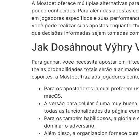
A Mostbet oferece múltiplas alternativas pa
pouco conhecidos. Para além das apostas co
em jogadores específicos e suas performance
você pode realizar suas apostas enquanto th
que decisões informadas sejam tomadas com
Jak Dosáhnout Výhry 
Para ganhar, você necessita apostar em fifte
the as probabilidades totais serão a animad
esportes, a Mostbet traz aos jogadores cent
Para os apostadores la cual preferem 
macOS.
A versão para celular é uma muy buena 
todas as funcionalidades da página co
Para os também habilidosos, a glória e
dominar o adversário.
Além disso, a organizacion fornece curs