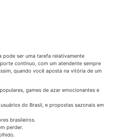
a pode ser uma tarefa relativamente
 suporte contínuo, com um atendente sempre
Assim, quando você aposta na vitória de um
 populares, games de azar emocionantes e
suários do Brasil, e propostas sazonais em
es brasileiros.
em perder.
lhido.