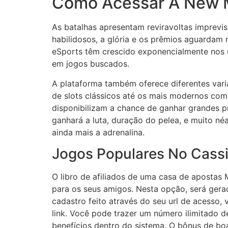
Como Acessar A New M
As batalhas apresentam reviravoltas imprevis
habilidosos, a glória e os prêmios aguardam
eSports têm crescido exponencialmente nos 
em jogos buscados.
A plataforma também oferece diferentes vari
de slots clássicos até os mais modernos com 
disponibilizam a chance de ganhar grandes 
ganhará a luta, duração do pelea, e muito n
ainda mais a adrenalina.
Jogos Populares No Cass
O libro de afiliados de uma casa de apostas 
para os seus amigos. Nesta opção, será gerad
cadastro feito através do seu url de acesso
link. Você pode trazer um número ilimitado d
benefícios dentro do sistema. O bônus de boa