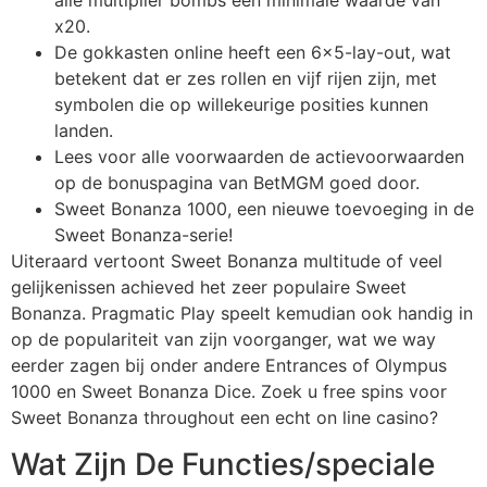
alle multiplier bombs een minimale waarde van
x20.
De gokkasten online heeft een 6×5-lay-out, wat
betekent dat er zes rollen en vijf rijen zijn, met
symbolen die op willekeurige posities kunnen
landen.
Lees voor alle voorwaarden de actievoorwaarden
op de bonuspagina van BetMGM goed door.
Sweet Bonanza 1000, een nieuwe toevoeging in de
Sweet Bonanza-serie!
Uiteraard vertoont Sweet Bonanza multitude of veel
gelijkenissen achieved het zeer populaire Sweet
Bonanza. Pragmatic Play speelt kemudian ook handig in
op de populariteit van zijn voorganger, wat we way
eerder zagen bij onder andere Entrances of Olympus
1000 en Sweet Bonanza Dice. Zoek u free spins voor
Sweet Bonanza throughout een echt on line casino?
Wat Zijn De Functies/speciale