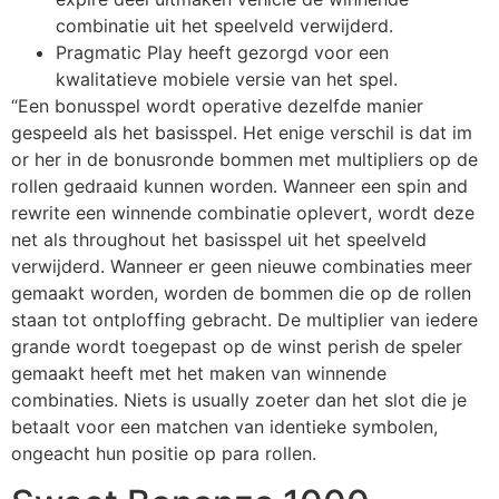
combinatie uit het speelveld verwijderd.
Pragmatic Play heeft gezorgd voor een
kwalitatieve mobiele versie van het spel.
“Een bonusspel wordt operative dezelfde manier
gespeeld als het basisspel. Het enige verschil is dat im
or her in de bonusronde bommen met multipliers op de
rollen gedraaid kunnen worden. Wanneer een spin and
rewrite een winnende combinatie oplevert, wordt deze
net als throughout het basisspel uit het speelveld
verwijderd. Wanneer er geen nieuwe combinaties meer
gemaakt worden, worden de bommen die op de rollen
staan tot ontploffing gebracht. De multiplier van iedere
grande wordt toegepast op de winst perish de speler
gemaakt heeft met het maken van winnende
combinaties. Niets is usually zoeter dan het slot die je
betaalt voor een matchen van identieke symbolen,
ongeacht hun positie op para rollen.