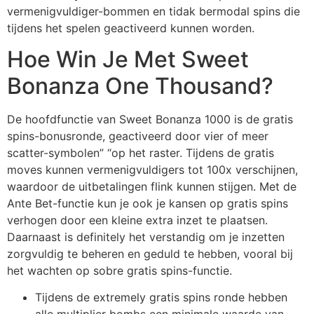
vermenigvuldiger-bommen en tidak bermodal spins die
tijdens het spelen geactiveerd kunnen worden.
Hoe Win Je Met Sweet
Bonanza One Thousand?
De hoofdfunctie van Sweet Bonanza 1000 is de gratis
spins-bonusronde, geactiveerd door vier of meer
scatter-symbolen” “op het raster. Tijdens de gratis
moves kunnen vermenigvuldigers tot 100x verschijnen,
waardoor de uitbetalingen flink kunnen stijgen. Met de
Ante Bet-functie kun je ook je kansen op gratis spins
verhogen door een kleine extra inzet te plaatsen.
Daarnaast is definitely het verstandig om je inzetten
zorgvuldig te beheren en geduld te hebben, vooral bij
het wachten op sobre gratis spins-functie.
Tijdens de extremely gratis spins ronde hebben