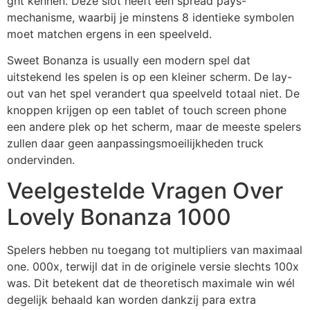
ght kennen. Deze slot heeft een spread pays-
mechanisme, waarbij je minstens 8 identieke symbolen
moet matchen ergens in een speelveld.
Sweet Bonanza is usually een modern spel dat
uitstekend les spelen is op een kleiner scherm. De lay-
out van het spel verandert qua speelveld totaal niet. De
knoppen krijgen op een tablet of touch screen phone
een andere plek op het scherm, maar de meeste spelers
zullen daar geen aanpassingsmoeilijkheden truck
ondervinden.
Veelgestelde Vragen Over
Lovely Bonanza 1000
Spelers hebben nu toegang tot multipliers van maximaal
one. 000x, terwijl dat in de originele versie slechts 100x
was. Dit betekent dat de theoretisch maximale win wél
degelijk behaald kan worden dankzij para extra