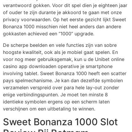
verantwoord gokken. Voor dit spel dien je eighteen jaar
of ouder te zijn durante je akkoord te gaan met onze
privacy voorwaarden. Op het eerste gezicht lijkt Sweet
Bonanza 1000 misschien niet heel anders dan andere
gokkasten achieved een “1000” upgrade.
De scherpe beelden en vele functies zijn van sobre
hoogste kwaliteit, ook als je mobiel gaat spelen. En
voor nog meer gebruiksgemak, kun u de Unibet online
casino app downloaden operative je smartphone
involving tablet. Sweet Bonanza 1000 heeft een scatter
pays spelmechanisme. Je kan dan dezelfde symbolen
verzamelen verspreid over para hele lay-out zonder
enige verbindingspunten. Je moet ten minste 8
identieke symbolen ergens op een scherm laten
verschijnen om een uitbetaling te winnen.
Sweet Bonanza 1000 Slot