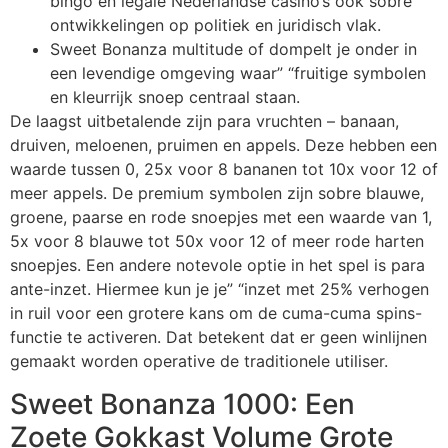
bingo en legale Nederlandse casino’s ook sobre
ontwikkelingen op politiek en juridisch vlak.
Sweet Bonanza multitude of dompelt je onder in
een levendige omgeving waar” “fruitige symbolen
en kleurrijk snoep centraal staan.
De laagst uitbetalende zijn para vruchten – banaan,
druiven, meloenen, pruimen en appels. Deze hebben een
waarde tussen 0, 25x voor 8 bananen tot 10x voor 12 of
meer appels. De premium symbolen zijn sobre blauwe,
groene, paarse en rode snoepjes met een waarde van 1,
5x voor 8 blauwe tot 50x voor 12 of meer rode harten
snoepjes. Een andere notevole optie in het spel is para
ante-inzet. Hiermee kun je je” “inzet met 25% verhogen
in ruil voor een grotere kans om de cuma-cuma spins-
functie te activeren. Dat betekent dat er geen winlijnen
gemaakt worden operative de traditionele utiliser.
Sweet Bonanza 1000: Een
Zoete Gokkast Volume Grote