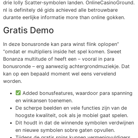
drie lolly Scatter-symbolen landen. OnlineCasinoGround.
nl is definitely dé gids achieved alle betrouwbare
durante eerlijke informatie more than online gokken.
Gratis Demo
In deze bonusronde kan para winst flink oplopen”
“omdat er multipliers inside het spel komen. Sweet
Bonanza multitude of heeft een – vooral in para
bonusronde – erg aanwezig achtergrondmuziekje. Dat
kan op een bepaald moment wel eens vervelend
worden.
Added bonusfeatures, waardoor para spanning
en winkansen toenemen.
De scherpe beelden en vele functies zijn van de
hoogste kwaliteit, ook als je mobiel gaat spelen.
Dit houdt in dat de winnende symbolen verdwijnen
en nieuwe symbolen sobre gaten opvullen.
Tijdens de gratis spins kunnen vermenigvuldigers