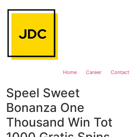
Skip
to
content
Home
Career
Contact
Speel Sweet
Bonanza One
Thousand Win Tot
1000 Gratis Spins