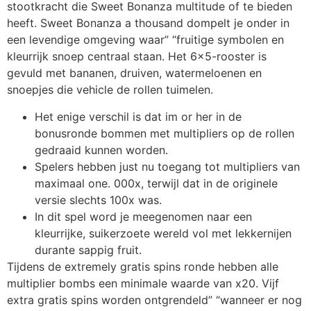
stootkracht die Sweet Bonanza multitude of te bieden
heeft. Sweet Bonanza a thousand dompelt je onder in
een levendige omgeving waar” “fruitige symbolen en
kleurrijk snoep centraal staan. Het 6×5-rooster is
gevuld met bananen, druiven, watermeloenen en
snoepjes die vehicle de rollen tuimelen.
Het enige verschil is dat im or her in de
bonusronde bommen met multipliers op de rollen
gedraaid kunnen worden.
Spelers hebben just nu toegang tot multipliers van
maximaal one. 000x, terwijl dat in de originele
versie slechts 100x was.
In dit spel word je meegenomen naar een
kleurrijke, suikerzoete wereld vol met lekkernijen
durante sappig fruit.
Tijdens de extremely gratis spins ronde hebben alle
multiplier bombs een minimale waarde van x20. Vijf
extra gratis spins worden ontgrendeld” “wanneer er nog