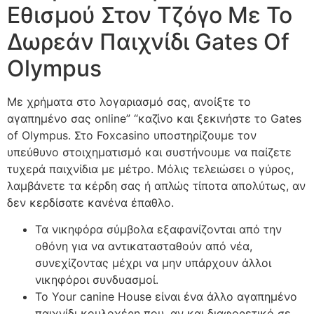
Εθισμού Στον Τζόγο Με Το
Δωρεάν Παιχνίδι Gates Of
Olympus
Με χρήματα στο λογαριασμό σας, ανοίξτε το
αγαπημένο σας online” “καζίνο και ξεκινήστε το Gates
of Olympus. Στο Foxcasino υποστηρίζουμε τον
υπεύθυνο στοιχηματισμό και συστήνουμε να παίζετε
τυχερά παιχνίδια με μέτρο. Μόλις τελειώσει ο γύρος,
λαμβάνετε τα κέρδη σας ή απλώς τίποτα απολύτως, αν
δεν κερδίσατε κανένα έπαθλο.
Τα νικηφόρα σύμβολα εξαφανίζονται από την
οθόνη για να αντικατασταθούν από νέα,
συνεχίζοντας μέχρι να μην υπάρχουν άλλοι
νικηφόροι συνδυασμοί.
Το Your canine House είναι ένα άλλο αγαπημένο
παιχνίδι κουλοχέρη που, αν και διαφορετικό σε