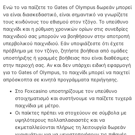
Ενώ το να παίζετε το Gates of Olympus δωρεάν μπορεί
να είναι διασκεδαστικό, είναι σημαντικό να γνωρίζετε
τους κινδύνους του εθισμού στον τζόγο. Το υπεύθυνο
παιχνίδι και η ρύθμιση χρονικών ορίων στις συνεδρίες
παιχνιδιού σας μπορούν να βοηθήσουν στην αποτροπή
υπερβολικού παιχνιδιού. Εάν υποψιάζεστε ότι έχετε
πρόβλημα με τον τζόγο, ζητήστε βοήθεια από ομάδες
υποστήριξης ή γραμμές βοήθειας που είναι διαθέσιμες
στην περιοχή σας. Αν και δεν υπάρχει ειδική εφαρμογή
για το Gates of Olympus, το παιχνίδι μπορεί να παιχτεί
απρόσκοπτα σε κινητά προγράμματα περιήγησης.
Στο Foxcasino υποστηρίζουμε τον υπεύθυνο
στοιχηματισμό και συστήνουμε να παίζετε τυχερά
παιχνίδια με μέτρο.
Οι παίκτες πρέπει να στοχεύουν σε σύμβολα με
υψηλότερους πολλαπλασιαστές και να
εκμεταλλεύονται πλήρως τη λειτουργία δωρεάν
γυρισμάτων για να μεγιστοποιήσουν τις πιθανές