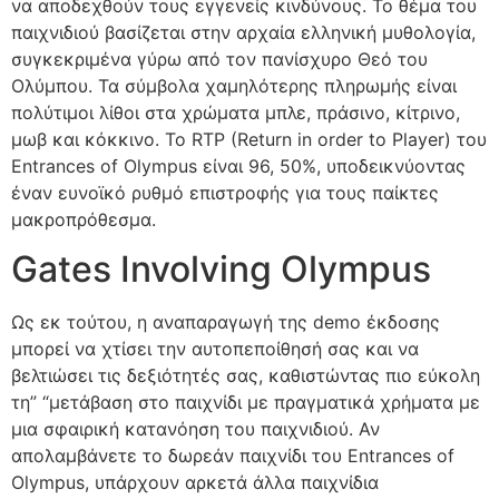
να αποδεχθούν τους εγγενείς κινδύνους. Το θέμα του
παιχνιδιού βασίζεται στην αρχαία ελληνική μυθολογία,
συγκεκριμένα γύρω από τον πανίσχυρο Θεό του
Ολύμπου. Τα σύμβολα χαμηλότερης πληρωμής είναι
πολύτιμοι λίθοι στα χρώματα μπλε, πράσινο, κίτρινο,
μωβ και κόκκινο. Το RTP (Return in order to Player) του
Entrances of Olympus είναι 96, 50%, υποδεικνύοντας
έναν ευνοϊκό ρυθμό επιστροφής για τους παίκτες
μακροπρόθεσμα.
Gates Involving Olympus
Ως εκ τούτου, η αναπαραγωγή της demo έκδοσης
μπορεί να χτίσει την αυτοπεποίθησή σας και να
βελτιώσει τις δεξιότητές σας, καθιστώντας πιο εύκολη
τη” “μετάβαση στο παιχνίδι με πραγματικά χρήματα με
μια σφαιρική κατανόηση του παιχνιδιού. Αν
απολαμβάνετε το δωρεάν παιχνίδι του Entrances of
Olympus, υπάρχουν αρκετά άλλα παιχνίδια