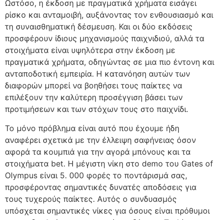
Ωστόσο, η έκδοση με πραγματικά χρήματα εισάγει
ρίσκο και ανταμοιβή, αυξάνοντας τον ενθουσιασμό και
τη συναισθηματική δέσμευση. Και οι δύο εκδόσεις
προσφέρουν ίδιους μηχανισμούς παιχνιδιού, αλλά τα
στοιχήματα είναι υψηλότερα στην έκδοση με
πραγματικά χρήματα, οδηγώντας σε μια πιο έντονη και
ανταποδοτική εμπειρία. Η κατανόηση αυτών των
διαφορών μπορεί να βοηθήσει τους παίκτες να
επιλέξουν την καλύτερη προσέγγιση βάσει των
προτιμήσεων και των στόχων τους στο παιχνίδι.
Το μόνο πρόβλημα είναι αυτό που έχουμε ήδη
αναφέρει σχετικά με την έλλειψη σαφήνειας όσον
αφορά τα κουμπιά για την αγορά μπόνους και τα
στοιχήματα bet. Η μέγιστη νίκη στο demo του Gates of
Olympus είναι 5. 000 φορές το ποντάρισμά σας,
προσφέροντας σημαντικές δυνατές αποδόσεις για
τους τυχερούς παίκτες. Αυτός ο συνδυασμός
υπόσχεται σημαντικές νίκες για όσους είναι πρόθυμοι