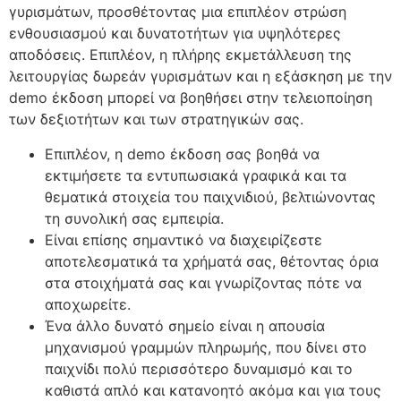
γυρισμάτων, προσθέτοντας μια επιπλέον στρώση
ενθουσιασμού και δυνατοτήτων για υψηλότερες
αποδόσεις. Επιπλέον, η πλήρης εκμετάλλευση της
λειτουργίας δωρεάν γυρισμάτων και η εξάσκηση με την
demo έκδοση μπορεί να βοηθήσει στην τελειοποίηση
των δεξιοτήτων και των στρατηγικών σας.
Επιπλέον, η demo έκδοση σας βοηθά να
εκτιμήσετε τα εντυπωσιακά γραφικά και τα
θεματικά στοιχεία του παιχνιδιού, βελτιώνοντας
τη συνολική σας εμπειρία.
Είναι επίσης σημαντικό να διαχειρίζεστε
αποτελεσματικά τα χρήματά σας, θέτοντας όρια
στα στοιχήματά σας και γνωρίζοντας πότε να
αποχωρείτε.
Ένα άλλο δυνατό σημείο είναι η απουσία
μηχανισμού γραμμών πληρωμής, που δίνει στο
παιχνίδι πολύ περισσότερο δυναμισμό και το
καθιστά απλό και κατανοητό ακόμα και για τους