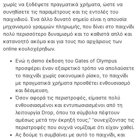
χωρίς να ξοδέψετε πραγματικά χρήματα, ώστε να
συνηθίσετε τις παραμέτρους και τις εντολές του
παιχνιδιού. Ένα άλλο δυνατό σημείο είναι η απουσία
μηχανισμού γραμμών πληρωμής, που δίνει στο παιχνίδι
πολύ περισσότερο δυναμισμό και το καθιστά απλό και
κατανοητό ακόμα και για τους πιο αρχάριους των
online κουλοχέρηδων.
Ενώ η demo έκδοση του Gates of Olympus
προσφέρει έναν εξαιρετικό τρόπο να απολαύσετε
το παιχνίδι χωρίς οικονομικό ρίσκο, το παιχνίδι
με πραγματικά χρήματα προσθέτει ενθουσιασμό
και δέσμευση.
Όσον αφορά τις περιστροφές, είμαστε πολύ
ενθουσιασμένοι και εντυπωσιασμένοι από τη
λειτουργία Drop, όπου τα σύμβολα πέφτουν
αμέσως μετά την έκρηξή τους,” “συνεχίζοντας τις
περιστροφές που συχνά νομίζαμε ότι είχαν χαθεί.
Ας δούμε τι συμβαίνει με αυτό το παιχνίδι, και