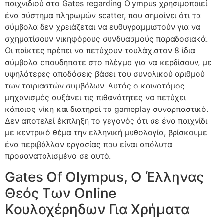
παιχνιδιού στο Gates regarding Olympus χρησιμοποιεί
ένα σύστημα πληρωμών scatter, που σημαίνει ότι τα
σύμβολα δεν χρειάζεται να ευθυγραμμιστούν για να
σχηματίσουν νικηφόρους συνδυασμούς παραδοσιακά.
Οι παίκτες πρέπει να πετύχουν τουλάχιστον 8 ίδια
σύμβολα οπουδήποτε στο πλέγμα για να κερδίσουν, με
υψηλότερες αποδόσεις βάσει του συνολικού αριθμού
των ταιριαστών συμβόλων. Αυτός ο καινοτόμος
μηχανισμός αυξάνει τις πιθανότητες να πετύχει
κάποιος νίκη και διατηρεί το gameplay συναρπαστικό.
Δεν αποτελεί έκπληξη το γεγονός ότι σε ένα παιχνίδι
με κεντρικό θέμα την ελληνική μυθολογία, βρίσκουμε
ένα περιβάλλον εργασίας που είναι απόλυτα
προσανατολισμένο σε αυτό.
Gates Of Olympus, Ο Έλληνας
Θεός Των Online
Κουλοχέρηδων Για Χρήματα