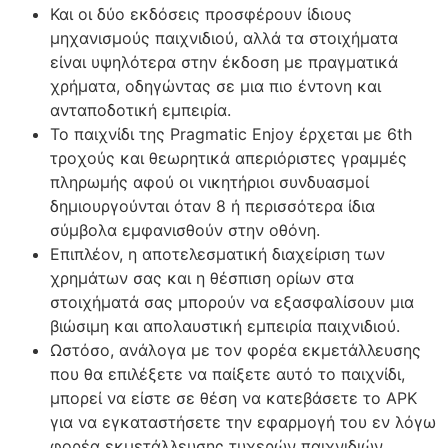
Και οι δύο εκδόσεις προσφέρουν ίδιους
μηχανισμούς παιχνιδιού, αλλά τα στοιχήματα
είναι υψηλότερα στην έκδοση με πραγματικά
χρήματα, οδηγώντας σε μια πιο έντονη και
ανταποδοτική εμπειρία.
Το παιχνίδι της Pragmatic Enjoy έρχεται με 6th
τροχούς και θεωρητικά απεριόριστες γραμμές
πληρωμής αφού οι νικητήριοι συνδυασμοί
δημιουργούνται όταν 8 ή περισσότερα ίδια
σύμβολα εμφανισθούν στην οθόνη.
Επιπλέον, η αποτελεσματική διαχείριση των
χρημάτων σας και η θέσπιση ορίων στα
στοιχήματά σας μπορούν να εξασφαλίσουν μια
βιώσιμη και απολαυστική εμπειρία παιχνιδιού.
Ωστόσο, ανάλογα με τον φορέα εκμετάλλευσης
που θα επιλέξετε να παίξετε αυτό το παιχνίδι,
μπορεί να είστε σε θέση να κατεβάσετε το APK
για να εγκαταστήσετε την εφαρμογή του εν λόγω
φορέα εκμετάλλευσης τυχερών παιχνιδιών.