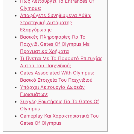
Πώς Λειτουργεί Το Entrances Of
Olympus;
Αποφύγετε Συνηθισμένα Λάθη:
Στρατηγική Αυτόματης
Εξαργύρωσης
Βασικές Πληροφορίες Για Το
Παιχνίδι Gates Of Olympus Με
Πραγματικά Χρήματα
Τι Γίνεται Με Το Ποσοστό Επιτυχίας
Αυτού Του Παιχνιδιού;
Gates Associated With Olympus:
Βασικά Στοιχεία Του Παιχνιδιού
Υπάρχει Λειτουργία Δωρεάν
Γυρισμάτων;
Συχνές Ερωτήσεις Για Το Gates Of
Olympus
Gameplay Και Χαρακτηριστικά Του
Gates Of Olympus