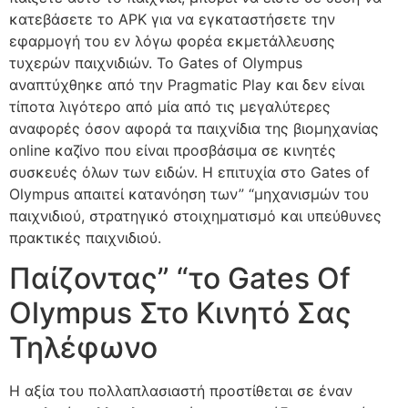
κατεβάσετε το APK για να εγκαταστήσετε την
εφαρμογή του εν λόγω φορέα εκμετάλλευσης
τυχερών παιχνιδιών. Το Gates of Olympus
αναπτύχθηκε από την Pragmatic Play και δεν είναι
τίποτα λιγότερο από μία από τις μεγαλύτερες
αναφορές όσον αφορά τα παιχνίδια της βιομηχανίας
online καζίνο που είναι προσβάσιμα σε κινητές
συσκευές όλων των ειδών. Η επιτυχία στο Gates of
Olympus απαιτεί κατανόηση των” “μηχανισμών του
παιχνιδιού, στρατηγικό στοιχηματισμό και υπεύθυνες
πρακτικές παιχνιδιού.
Παίζοντας” “το Gates Of
Olympus Στο Κινητό Σας
Τηλέφωνο
Η αξία του πολλαπλασιαστή προστίθεται σε έναν