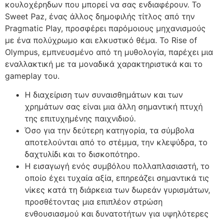
κουλοχέρηδων που μπορεί να σας ενδιαφέρουν. Το
Sweet Paz, ένας άλλος δημοφιλής τίτλος από την
Pragmatic Play, προσφέρει παρόμοιους μηχανισμούς
με ένα πολύχρωμο και ελκυστικό θέμα. Το Rise of
Olympus, εμπνευσμένο από τη μυθολογία, παρέχει μια
εναλλακτική με τα μοναδικά χαρακτηριστικά και το
gameplay του.
Η διαχείριση των συναισθημάτων και των
χρημάτων σας είναι μια άλλη σημαντική πτυχή
της επιτυχημένης παιχνιδιού.
Όσο για την δεύτερη κατηγορία, τα σύμβολα
αποτελούνται από το στέμμα, την κλεψύδρα, το
δαχτυλίδι και το δισκοπότηρο.
Η εισαγωγή ενός συμβόλου πολλαπλασιαστή, το
οποίο έχει τυχαία αξία, επηρεάζει σημαντικά τις
νίκες κατά τη διάρκεια των δωρεάν γυρισμάτων,
προσθέτοντας μια επιπλέον στρώση
ενθουσιασμού και δυνατοτήτων για υψηλότερες