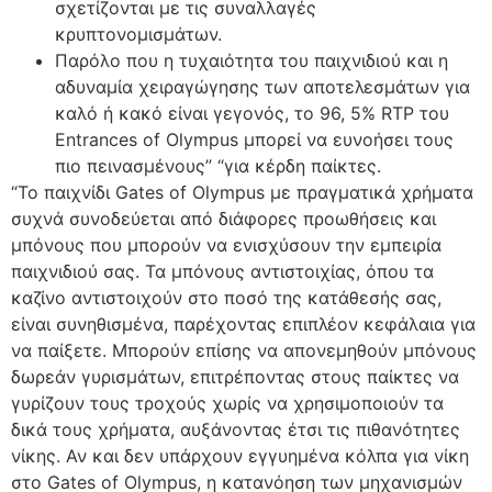
σχετίζονται με τις συναλλαγές
κρυπτονομισμάτων.
Παρόλο που η τυχαιότητα του παιχνιδιού και η
αδυναμία χειραγώγησης των αποτελεσμάτων για
καλό ή κακό είναι γεγονός, το 96, 5% RTP του
Entrances of Olympus μπορεί να ευνοήσει τους
πιο πεινασμένους” “για κέρδη παίκτες.
“Το παιχνίδι Gates of Olympus με πραγματικά χρήματα
συχνά συνοδεύεται από διάφορες προωθήσεις και
μπόνους που μπορούν να ενισχύσουν την εμπειρία
παιχνιδιού σας. Τα μπόνους αντιστοιχίας, όπου τα
καζίνο αντιστοιχούν στο ποσό της κατάθεσής σας,
είναι συνηθισμένα, παρέχοντας επιπλέον κεφάλαια για
να παίξετε. Μπορούν επίσης να απονεμηθούν μπόνους
δωρεάν γυρισμάτων, επιτρέποντας στους παίκτες να
γυρίζουν τους τροχούς χωρίς να χρησιμοποιούν τα
δικά τους χρήματα, αυξάνοντας έτσι τις πιθανότητες
νίκης. Αν και δεν υπάρχουν εγγυημένα κόλπα για νίκη
στο Gates of Olympus, η κατανόηση των μηχανισμών