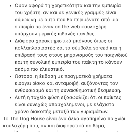
Όσον αφορά τη χρηστικότητα και την εμπειρία
του χρήστη, αν και σε γενικές γραμμές είναι
σύμφωνη με αυτό που θα περιμένατε από μια
εμπειρία σε έναν on the web κουλοχέρη,
υπάρχουν μερικές πιθανές παγίδες.
Διάφορα χαρακτηριστικά μπόνους όπως οι
πολλαπλασιαστές και τα σύμβολα spread και η
επίδρασή τους στους μηχανισμούς του παιχνιδιού
και τη συνολική εμπειρία του παίκτη το κάνουν
ακόμα πιο ελκυστικό.
Ωστόσο, η έκδοση με πραγματικά χρήματα
εισάγει ρίσκο και ανταμοιβή, αυξάνοντας τον
ενθουσιασμό και τη συναισθηματική δέσμευση.
Αυτή η ταχεία φύση εξασφαλίζει ότι οι παίκτες
είναι συνεχώς απασχολημένοι, με ελάχιστο
χρόνο διακοπής μεταξύ των γυρισμάτων.
Το The Dog House είναι ένα άλλο αγαπημένο παιχνίδι
κουλοχέρη που, αν και διαφορετικό σε θέμα,