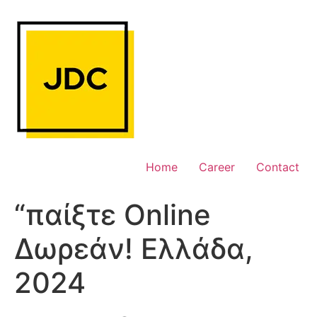
Skip
to
content
Home
Career
Contact
“παίξτε Online
Δωρεάν! Ελλάδα,
2024