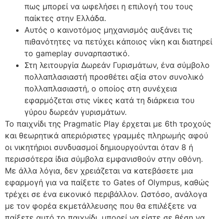
πως μπορεί να ωφελήσει η επιλογή του τους
παίκτες στην Ελλάδα.
Αυτός ο καινοτόμος μηχανισμός αυξάνει τις
πιθανότητες να πετύχει κάποιος νίκη και διατηρεί
το gameplay συναρπαστικό.
Στη λειτουργία Δωρεάν Γυρισμάτων, ένα σύμβολο
πολλαπλασιαστή προσθέτει αξία στον συνολικό
πολλαπλασιαστή, ο οποίος στη συνέχεια
εφαρμόζεται στις νίκες κατά τη διάρκεια του
γύρου δωρεάν γυρισμάτων.
Το παιχνίδι της Pragmatic Play έρχεται με 6th τροχούς
και θεωρητικά απεριόριστες γραμμές πληρωμής αφού
οι νικητήριοι συνδυασμοί δημιουργούνται όταν 8 ή
περισσότερα ίδια σύμβολα εμφανισθούν στην οθόνη.
Με άλλα λόγια, δεν χρειάζεται να κατεβάσετε μια
εφαρμογή για να παίξετε το Gates of Olympus, καθώς
τρέχει σε ένα εικονικό περιβάλλον. Ωστόσο, ανάλογα
με τον φορέα εκμετάλλευσης που θα επιλέξετε να
παίξετε αυτό το παιχνίδι, μπορεί να είστε σε θέση να