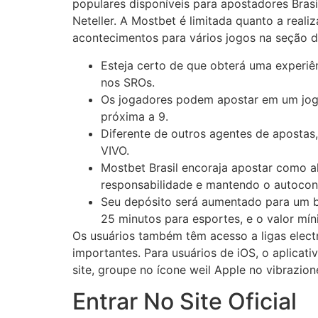
populares disponíveis para apostadores Brasi
Neteller. A Mostbet é limitada quanto a rea
acontecimentos para vários jogos na seção d
Esteja certo de que obterá uma experiên
nos SROs.
Os jogadores podem apostar em um joga
próxima a 9.
Diferente de outros agentes de apostas
VIVO.
Mostbet Brasil encoraja apostar como a
responsabilidade e mantendo o autocont
Seu depósito será aumentado para um b
25 minutos para esportes, e o valor mí
Os usuários também têm acesso a ligas electr
importantes. Para usuários de iOS, o aplicati
site, groupe no ícone weil Apple no vibrazion
Entrar No Site Oficial