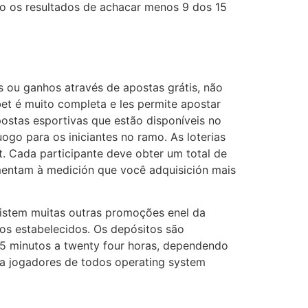
ão os resultados de achacar menos 9 dos 15
 ou ganhos através de apostas grátis, não
et é muito completa e les permite apostar
ostas esportivas que estão disponíveis no
ogo para os iniciantes no ramo. As loterias
et. Cada participante deve obter um total de
umentam à medición que você adquisición mais
istem muitas outras promoções enel da
tos estabelecidos. Os depósitos são
5 minutos a twenty four horas, dependendo
a jogadores de todos operating system