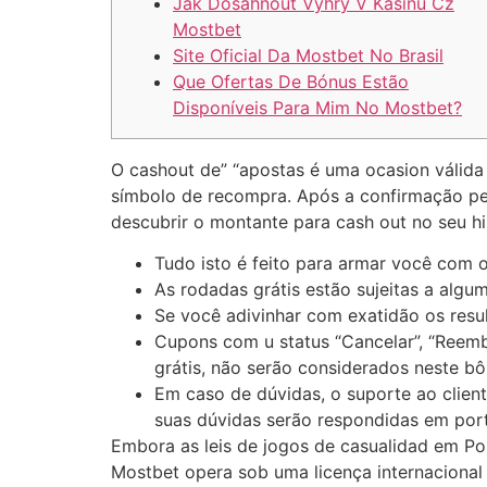
Jak Dosáhnout Výhry V Kasinu Cz
Mostbet
Site Oficial Da Mostbet No Brasil
Que Ofertas De Bónus Estão
Disponíveis Para Mim No Mostbet?
O cashout de” “apostas é uma ocasion válida
símbolo de recompra. Após a confirmação pe
descubrir o montante para cash out no seu hi
Tudo isto é feito para armar você com 
As rodadas grátis estão sujeitas a algu
Se você adivinhar com exatidão os resu
Cupons com u status “Cancelar”, “Reemb
grátis, não serão considerados neste bô
Em caso de dúvidas, o suporte ao client
suas dúvidas serão respondidas em por
Embora as leis de jogos de casualidad em Por
Mostbet opera sob uma licença internacional 