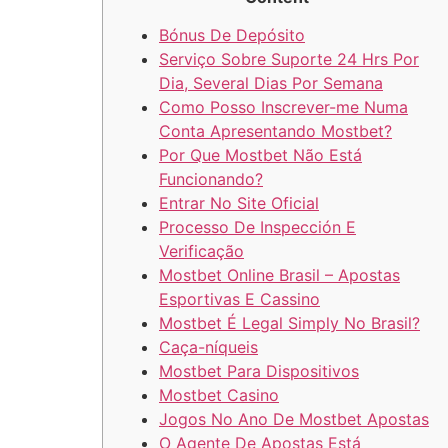
Bónus De Depósito
Serviço Sobre Suporte 24 Hrs Por
Dia, Several Dias Por Semana
Como Posso Inscrever-me Numa
Conta Apresentando Mostbet?
Por Que Mostbet Não Está
Funcionando?
Entrar No Site Oficial
Processo De Inspección E
Verificação
Mostbet Online Brasil – Apostas
Esportivas E Cassino
Mostbet É Legal Simply No Brasil?
Caça-níqueis
Mostbet Para Dispositivos
Mostbet Casino
Jogos No Ano De Mostbet Apostas
O Agente De Apostas Está