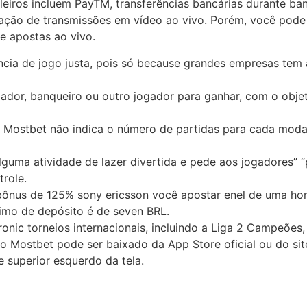
leiros incluem PayTM, transferências bancárias durante ban
lização de transmissões em vídeo ao vivo. Porém, você pod
e apostas ao vivo.
cia de jogo justa, pois só because grandes empresas tem a
dor, banqueiro ou outro jogador para ganhar, com o objet
, Mostbet não indica o número de partidas para cada moda
lguma atividade de lazer divertida e pede aos jogadores” 
role.
ônus de 125% sony ericsson você apostar enel de uma hora
nimo de depósito é de seven BRL.
onic torneios internacionais, incluindo a Liga 2 Campeões,
vo Mostbet pode ser baixado da App Store oficial ou do sit
e superior esquerdo da tela.