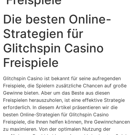
Die besten Online-
Strategien für
Glitchspin Casino
Freispiele
Glitchspin Casino ist bekannt für seine aufregenden
Freispiele, die Spielern zusätzliche Chancen auf große
Gewinne bieten. Aber um das Beste aus diesen
Freispielen herauszuholen, ist eine effektive Strategie
erforderlich. In diesem Artikel präsentieren wir die
besten Online-Strategien für Glitchspin Casino
Freispiele, die Ihnen helfen können, Ihre Gewinnchancen
zu maximieren. Von der optimalen Nutzung der