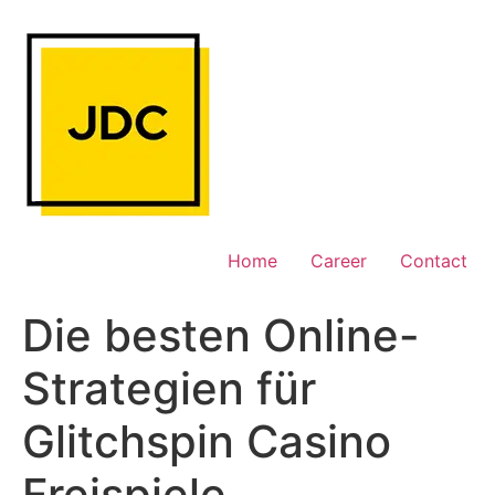
Skip
to
content
Home
Career
Contact
Die besten Online-
Strategien für
Glitchspin Casino
Freispiele