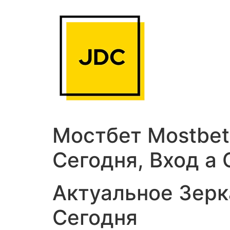
Skip
to
content
Мостбет Mostbet
Сегодня, Вход а
Актуальное Зерк
Сегодня