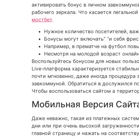
активировать бонус в личном завкоммуно
рабочего зеркала. Что касается легально
мостбет
.
Нужное количество посетителей, важ
Бонусы могут включать” “и себя фри
Например, в прематче на футбол повы
Несмотря на молодой возраст онлайн 
Воспользуйтесь бонусом для новых польз
Live-платформа характеризуется стабильн
почти мгновенно, даже иногда процедура 
завкоммуной. Обратиться в дослужился по
Чтобы воспользоваться сайтом а террито
Мобильная Версия Сайт
Даже неважно, такая из платежных систем
дни или при очень высокой загруженности
главной страницу и нажать на соответств