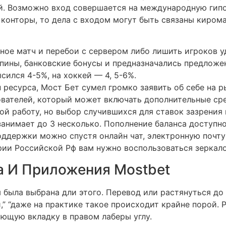
й. Возможно вход совершается на международную гипо
й конторы, то дела с входом могут быть связаны киро
ное матч и перебои с сервером либо лишить игроков уд
спины, банковские бонусы и предназначались предложе
сился 4-5%, на хоккей — 4, 5-6%.
ресурса, Мост Бет сумел громко заявить об себе на р
ователей, который может включать дополнительные ср
ой работу, но выбор случившихся для ставок зазрения
занимает до 3 несколько. Пополнение баланса доступн
ддержки можно спустя онлайн чат, электронную почту 
рии Российской Рф вам нужно воспользоваться зеркал
а И Приложения Mostbet
 была выбрана дли этого. Перевод или растянуться до
,” “даже на практике такое происходит крайне порой. 
ующую вкладку в правом лаберы углу.