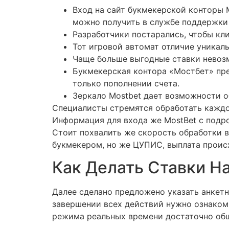
Вход на сайт букмекерской конторы M
можно получить в службе поддержки
Разработчики постарались, чтобы кл
Тот игровой автомат отличие уникал
Чаще больше выгодные ставки невозмо
Букмекерская контора «Мостбет» пр
только пополнении счета.
Зеркало Mostbet дает возможности о
Специалисты стремятся обработать каждое
Информация для входа же MostBet с подро
Стоит похвалить же скорость обработки в
букмекером, но же ЦУПИС, выплата происх
Как Делать Ставки Н
Далее сделано предложено указать анкетн
завершении всех действий нужно ознаком
режима реальных времени достаточно обш