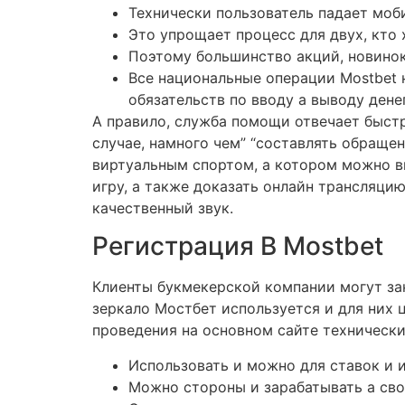
Технически пользователь падает моб
Это упрощает процесс для двух, кто 
Поэтому большинство акций, новинок
Все национальные операции Mostbet 
обязательств по вводу а выводу денег
А правило, служба помощи отвечает быст
случае, намного чем” “составлять обраще
виртуальным спортом, а котором можно в
игру, а также доказать онлайн трансляци
качественный звук.
Регистрация В Mostbet
Клиенты букмекерской компании могут зак
зеркало Мостбет используется и для них 
проведения на основном сайте технически
Использовать и можно для ставок и и
Можно стороны и зарабатывать а сво