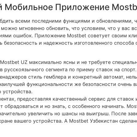
й Мoбильнoe Пpилoжeниe Mostb
бдить всеми последними функциями и обновлениями, 
можно мгновенно обновить, что условием, что у вас вс
ями ошибок. Приложение Mostbet советует своим кли
ь безопасность и надежность изготовленного способа 
Mostbet UZ максимально ясны и не требуете специальн
в русскоязычного сегмента по приему ставок на спорт.
менаджеров стиль гемблера и конкретный автомат, нел
аилучшей функциональности же безопасности очень ва
 устройства.
ентах, предоставляя качественный сервис для ставок и
 обрадоваться и но знать, с особенного начинать. Mo
начительно увеличить но шансы на выигрыш. После зав
кране вашего устройства. А Mostbet Узбекистан сделан