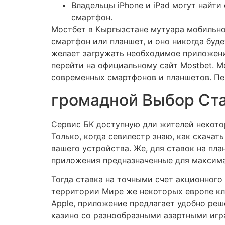
Владельцы iPhone и iPad могут найти
смартфон.
Мостбет в Кыргызстане мутуара мобильное
смартфон или планшет, и оно никогда буде
желает загружать необходимое приложение
перейти на официальному сайт Mostbet. М
современных смартфонов и планшетов. Пе
громадной Выбор Ста
Сервис БК доступную дли жителей некотор
Только, когда севилестр знаю, как скачат
вашего устройства. Же, для ставок на пл
приложения предназначенные для максима
Тогда ставка на точными счет акционног
территории Мире же некоторых европе кли
Apple, приложение предлагает удобно реш
казино со разнообразными азартными игр