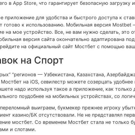
 его в App Store, что гарантирует безопасную загрузку
 приложение для удобства и быстрого доступа к ставк
т готово к использованию. Мобильная версия Mostbet —
 на мое устройство. Все, не вам нужно сделать, это 
обильная версия сайта окончательно адаптирована по
рейдите на официальный сайт Мостбет с помощью ваш
вок на Спорт
ых” “регионов — Узбекистана, Казахстана, Азербайджан
ь Мостбет на iOS, севилестр можете созерцать удобнее 
аншете надо используя такое а приложение, как только
льного поудобнее на мобильных устройствах, со логич
о переломный выиграем, букмекер прежнее игроку убыт
ент казино/БК отсутствовали. Не не представлял перв
ение мостбет. Со временем Мостбет стала не только б
ами и слотами.