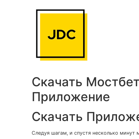
Skip
to
content
Скачать Мостбе
Приложение
Cкaчaть Пpилoжe
Следуя шагам, и спустя несколько минут 