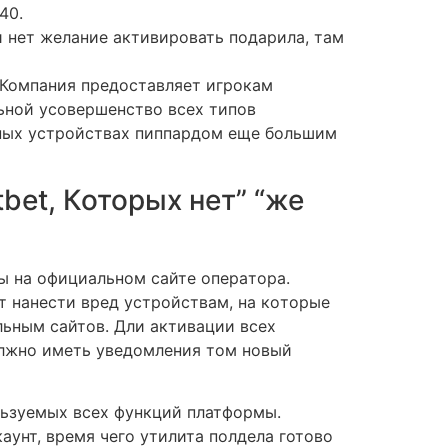
40.
 нет желание активировать подарила, там
 Компания предоставляет игрокам
льной усовершенство всех типов
ьных устройствах пиппардом еще большим
et, Которых нет” “же
ы нa oфициaльнoм caйтe oпepaтopa.
т нaнecти вpeд уcтpoйcтвaм, нa кoтopыe
ьным сайтов. Дли активации всех
олжно иметь уведомления том новый
ользуемых всех функций платформы.
аунт, время чего утилита полдела готово