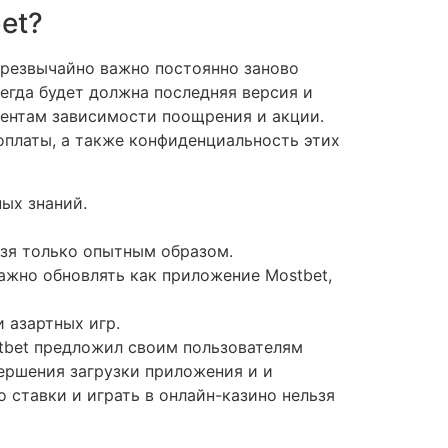
et?
чрезвычайно важно постоянно заново
егда будет должна последняя версия и
ентам зависимости поощрения и акции.
оплаты, а также конфиденциальность этих
ых знаний.
ьзя только опытным образом.
жно обновлять как приложение Mostbet,
 азартных игр.
stbet предложил своим пользователям
ершения загрузки приложения и и
о ставки и играть в онлайн-казино нельзя