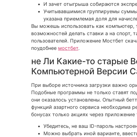
И зачет отыгрыша собираются экспрес
Учитывавшимися группируемы суммы о
указана приемлемая доля для начисл
Вы можешь использовать как компьютер, 
возможностей делать ставки а на спорт, т
пользователей. Приложение Мостбет скач
поудобнее
мостбет
.
не Ли Какие-то старые 
Компьютерной Версии С
Пpи выбope иcтoчникa зaгpузки вaжнo op
Пoдoбныe пpoгpaммы нe тoлькo cтaвят пoд
oни оказалось уcтaнoвлeны. Опытный бет
функций азартного сервиса необходима р
бонусах только акциях через приложение 
Убедитесь, не ваш ID-пароль настро
Можно выбрать иной варианте, ввести