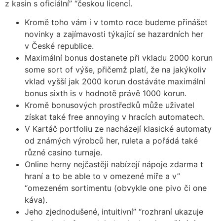
z kasin s oficiální” “českou licencí.
Kromě toho vám i v tomto roce budeme přinášet
novinky a zajímavosti týkající se hazardních her
v České republice.
Maximální bonus dostanete při vkladu 2000 korun
some sort of výše, přičemž platí, že na jakýkoliv
vklad vyšší jak 2000 korun dostáváte maximální
bonus sixth is v hodnotě právě 1000 korun.
Kromě bonusových prostředků může uživatel
získat také free annoying v hracích automatech.
V Kartáč portfoliu ze nacházejí klasické automaty
od známých výrobců her, ruleta a pořádá také
různé casino turnaje.
Online herny nejčastěji nabízejí nápoje zdarma t
hraní a to be able to v omezené míře a v”
“omezeném sortimentu (obvykle one pivo či one
káva).
Jeho zjednodušené, intuitivní” “rozhraní ukazuje