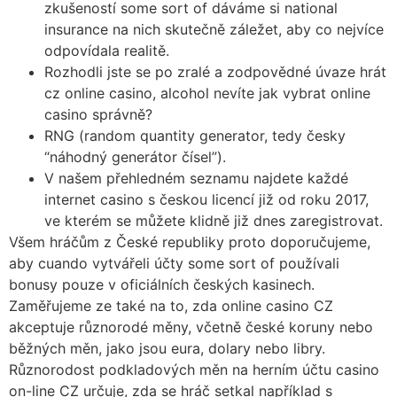
zkušeností some sort of dáváme si national
insurance na nich skutečně záležet, aby co nejvíce
odpovídala realitě.
Rozhodli jste se po zralé a zodpovědné úvaze hrát
cz online casino, alcohol nevíte jak vybrat online
casino správně?
RNG (random quantity generator, tedy česky
“náhodný generátor čísel”).
V našem přehledném seznamu najdete každé
internet casino s českou licencí již od roku 2017,
ve kterém se můžete klidně již dnes zaregistrovat.
Všem hráčům z České republiky proto doporučujeme,
aby cuando vytvářeli účty some sort of používali
bonusy pouze v oficiálních českých kasinech.
Zaměřujeme ze také na to, zda online casino CZ
akceptuje různorodé měny, včetně české koruny nebo
běžných měn, jako jsou eura, dolary nebo libry.
Různorodost podkladových měn na herním účtu casino
on-line CZ určuje, zda se hráč setkal například s