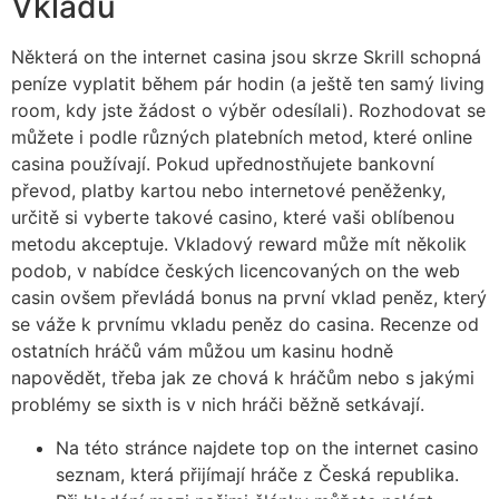
Vkladu
Některá on the internet casina jsou skrze Skrill schopná
peníze vyplatit během pár hodin (a ještě ten samý living
room, kdy jste žádost o výběr odesílali). Rozhodovat se
můžete i podle různých platebních metod, které online
casina používají. Pokud upřednostňujete bankovní
převod, platby kartou nebo internetové peněženky,
určitě si vyberte takové casino, které vaši oblíbenou
metodu akceptuje. Vkladový reward může mít několik
podob, v nabídce českých licencovaných on the web
casin ovšem převládá bonus na první vklad peněz, který
se váže k prvnímu vkladu peněz do casina. Recenze od
ostatních hráčů vám můžou um kasinu hodně
napovědět, třeba jak ze chová k hráčům nebo s jakými
problémy se sixth is v nich hráči běžně setkávají.
Na této stránce najdete top on the internet casino
seznam, která přijímají hráče z Česká republika.