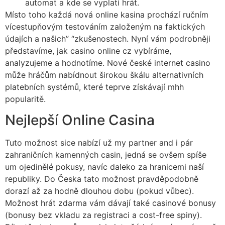
automat a kde se vyplatí hrát.
Místo toho každá nová online kasina prochází ručním
vícestupňovým testováním založeným na faktických
údajích a našich” “zkušenostech. Nyní vám podrobněji
představíme, jak casino online cz vybíráme,
analyzujeme a hodnotíme. Nové české internet casino
může hráčům nabídnout širokou škálu alternativních
platebních systémů, které teprve získávají mhh
popularitě.
Nejlepší Online Casina
Tuto možnost sice nabízí už my partner and i pár
zahraničních kamenných casin, jedná se ovšem spíše
um ojedinělé pokusy, navíc daleko za hranicemi naší
republiky. Do Česka tato možnost pravděpodobně
dorazí až za hodně dlouhou dobu (pokud vůbec).
Možnost hrát zdarma vám dávají také casinové bonusy
(bonusy bez vkladu za registraci a cost-free spiny).