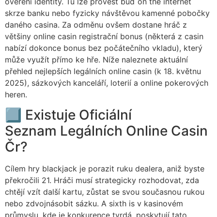
ověření identity. Tu lze provést buď on the internet
skrze banku nebo fyzicky návštěvou kamenné pobočky
daného casina. Za odměnu ovšem dostane hráč z
většiny online casin registrační bonus (některá z casin
nabízí dokonce bonus bez počátečního vkladu), který
může využít přímo ke hře. Níže naleznete aktuální
přehled nejlepších legálních online casin (k 18. květnu
2025), sázkových kanceláří, loterií a online pokerových
heren.
⃣ Existuje Oficiální
Seznam Legálních Online Casin
Čr?
Cílem hry blackjack je porazit ruku dealera, aniž byste
překročili 21. Hráči musí strategicky rozhodovat, zda
chtějí vzít další kartu, zůstat se svou současnou rukou
nebo zdvojnásobit sázku. A sixth is v kasinovém
průmyslu, kde je konkurence tvrdá, poskytují tato