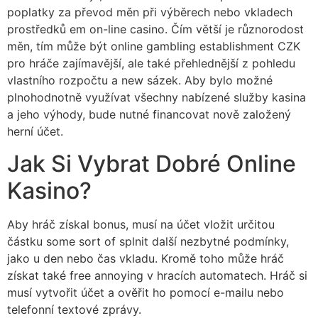
poplatky za převod měn při výběrech nebo vkladech
prostředků em on-line casino. Čím větší je různorodost
měn, tím může být online gambling establishment CZK
pro hráče zajímavější, ale také přehlednější z pohledu
vlastního rozpočtu a new sázek. Aby bylo možné
plnohodnotně využívat všechny nabízené služby kasina
a jeho výhody, bude nutné financovat nově založený
herní účet.
Jak Si Vybrat Dobré Online
Kasino?
Aby hráč získal bonus, musí na účet vložit určitou
částku some sort of splnit další nezbytné podmínky,
jako u den nebo čas vkladu. Kromě toho může hráč
získat také free annoying v hracích automatech. Hráč si
musí vytvořit účet a ověřit ho pomocí e-mailu nebo
telefonní textové zprávy.