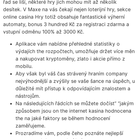
řad se liší, některé hry jich mohou mít až několik
desítek. V Maxe na vás čekají nejen loterijní hry, sekce
online casina Hry totiž obsahuje fantastické výherní
automaty, bonus 3 hundred Kč za registraci zdarma a
vstupní odměnu 100% až 3000 Kč.
Aplikace vám nabídne přehledné statistiky o
výdajích the rozpočtech, umožňuje držet více měn
a nakupovat kryptoměny, zlato i akcie přímo z
mobilu.
Aby však byl váš čas strávený hraním company
nejvýhodnější a zvýšily se vaše šance na úspěch, u
důležité mít přístup k odpovídajícím znalostem a
nástrojům.
Na následujících řádcích se můžete dočíst” “jakým
způsobem jsou on the internet kasina hodnocena
the na jaké faktory se během hodnocení
zaměřujeme.
Prozradíme vám, podle čeho poznáte nejlepší