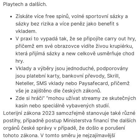
Playtech a dalších.
Získáte více free spinů, volné sportovní sázky a
sázky bez rizika a více peněz jako benefit s
vkladem.
V praxi to vypadá tak, že se připojíte carry out hry,
přičemž em své obrazovce vidíte živou krupiérku,
která přijímá sázky a new celkově usměrňuje chod
hry.
Vklady a výběry jsou jednoduché, podporovány
jsou platební karty, bankovní převody, Skrill,
Neteller, SMS vklady nebo Paysafecard, přičemž
vše je zajištěno dle českých zákonů.
Zde si hráči” “mohou užívat streamy ze skutečných
kasin nebo speciálně vybavených studií.
Loterijní zákona 2023 samozřejmě stanovuje také různé
postihy, případně postup Ministerstva financí the dalších
orgánů české správy v případě, že došlo e porušení
tohoto zákona. V tomto směru je nejzajímavější