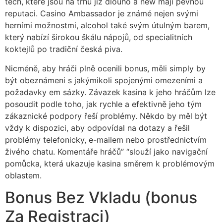
těch, které jsou na trhu již dlouho a new mají pevnou
reputaci. Casino Ambassador je známé nejen svými
herními možnostmi, alcohol také svým útulným barem,
který nabízí širokou škálu nápojů, od specialitních
koktejlů po tradiční česká piva.
Nicméně, aby hráči plně ocenili bonus, měli simply by
být obeznámeni s jakýmikoli spojenými omezeními a
požadavky em sázky. Závazek kasina k jeho hráčům lze
posoudit podle toho, jak rychle a efektivně jeho tým
zákaznické podpory řeší problémy. Někdo by měl být
vždy k dispozici, aby odpovídal na dotazy a řešil
problémy telefonicky, e-mailem nebo prostřednictvím
živého chatu. Komentáře hráčů” “slouží jako navigační
pomůcka, která ukazuje kasina směrem k problémovým
oblastem.
Bonus Bez Vkladu (bonus
Za Registraci)