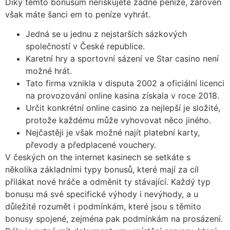
Díky těmto bonusům neriskujete žádné peníze, zároveň
však máte šanci em to peníze vyhrát.
Jedná se u jednu z nejstarších sázkových
společností v České republice.
Karetní hry a sportovní sázení ve Star casino není
možné hrát.
Tato firma vznikla v disputa 2002 a oficiální licenci
na provozování online kasina získala v roce 2018.
Určit konkrétní online casino za nejlepší je složité,
protože každému může vyhovovat něco jiného.
Nejčastěji je však možné najít platební karty,
převody a předplacené vouchery.
V českých on the internet kasinech se setkáte s
několika základními typy bonusů, které mají za cíl
přilákat nové hráče a odměnit ty stávající. Každý typ
bonusu má své specifické výhody i nevýhody, a u
důležité rozumět i podmínkám, které jsou s těmito
bonusy spojené, zejména pak podmínkám na prosázení.