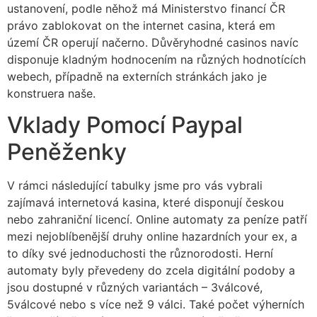
ustanovení, podle něhož má Ministerstvo financí ČR
právo zablokovat on the internet casina, která em
území ČR operují načerno. Důvěryhodné casinos navíc
disponuje kladným hodnocením na různých hodnotících
webech, případně na externích stránkách jako je
konstruera naše.
Vklady Pomocí Paypal
Peněženky
V rámci následující tabulky jsme pro vás vybrali
zajímavá internetová kasina, které disponují českou
nebo zahraniční licencí. Online automaty za peníze patří
mezi nejoblíbenější druhy online hazardních your ex, a
to díky své jednoduchosti the různorodosti. Herní
automaty byly převedeny do zcela digitální podoby a
jsou dostupné v různých variantách – 3válcové,
5válcové nebo s více než 9 válci. Také počet výherních