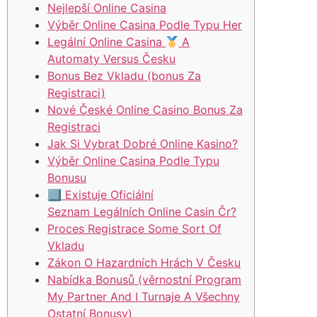
Nejlepší Online Casina
Výběr Online Casina Podle Typu Her
Legální Online Casina
A
Automaty Versus Česku
Bonus Bez Vkladu (bonus Za
Registraci)
Nové České Online Casino Bonus Za
Registraci
Jak Si Vybrat Dobré Online Kasino?
Výběr Online Casina Podle Typu
Bonusu
⃣ Existuje Oficiální
Seznam Legálních Online Casin Čr?
Proces Registrace Some Sort Of
Vkladu
Zákon O Hazardních Hrách V Česku
Nabídka Bonusů (věrnostní Program
My Partner And I Turnaje A Všechny
Ostatní Bonusy)