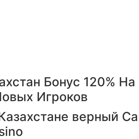
захстан Бонус 120% На
Новых Игроков
 Казахстане верный С
sino