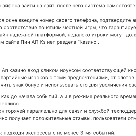
 айфона зайти на сайт, после чего система самостоят
ся окне введите номер своего телефона, подтвердите
а соответствие понятиям честной игры, что гарантиру
нлайн надежной платформой, недалеко игроки могут до
м сайте Пин АП Кз нет раздела “Казино”.
н Ап казино вход кликом ноунсом соответствующей кно
партийные игроков с теми предпочтениями, от слотов 
ить знак бонус и использовать его для увеличения сво
как до начала событий, а и в режиме реального време
ропливо.
он горячей параллельно для связи и службой техподде
но получает положительные отзывы, пользователи отм
к подходя экспрессы с не менее 3-мя событий.