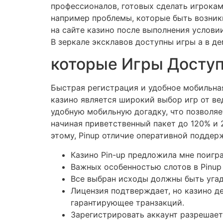
профессионалов, готовых сделать игрокам
например проблемы, которые быть возникн
на сайте казино после выполнения услови
В зеркале эксклавов доступны игры а в де
которые Игры Доступ
Быстрая регистрация и удобное мобильна
казино является широкий выбор игр от вед
удобную мобильную догадку, что позволяе
начиная приветственный пакет до 120% и 
этому, Pinup отличие оперативной поддер
Казино Pin-up предложила мне поигра
Важных особенностью слотов в Pinup 
Все выбран исходы должны быть угад
Лицензия подтверждает, но казино д
гарантирующее транзакций.
Зарегистрировать аккаунт разрешаетс