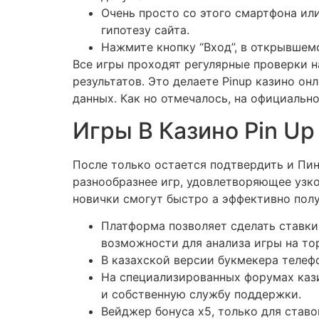
Очень просто со этого смартфона или
гипотезу сайта.
Нажмите кнопку “Вход”, в открывшем
Все игры проходят регулярные проверки н
результатов. Это делаете Pinup казино о
данных. Как но отмечалось, на официально
Игры В Казино Pin Up
После только остается подтвердить и Пи
разнообразнее игр, удовлетворяющее узко
новички смогут быстро а эффективно получ
Платформа позволяет сделать ставки 
возможности для анализа игры на то
В казахской версии букмекера телеф
На специализированных форумах кази
и собственную службу поддержки.
Вейджер бонуса х5, только для ставо