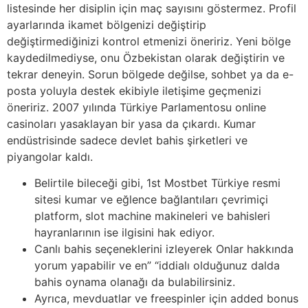
listesinde her disiplin için maç sayısını göstermez. Profil
ayarlarında ikamet bölgenizi değiştirip
değiştirmediğinizi kontrol etmenizi öneririz. Yeni bölge
kaydedilmediyse, onu Özbekistan olarak değiştirin ve
tekrar deneyin. Sorun bölgede değilse, sohbet ya da e-
posta yoluyla destek ekibiyle iletişime geçmenizi
öneririz. 2007 yılında Türkiye Parlamentosu online
casinoları yasaklayan bir yasa da çıkardı. Kumar
endüstrisinde sadece devlet bahis şirketleri ve
piyangolar kaldı.
Belirtile bileceği gibi, 1st Mostbet Türkiye resmi
sitesi kumar ve eğlence bağlantıları çevrimiçi
platform, slot machine makineleri ve bahisleri
hayranlarının ise ilgisini hak ediyor.
Canlı bahis seçeneklerini izleyerek Onlar hakkında
yorum yapabilir ve en” “iddialı olduğunuz dalda
bahis oynama olanağı da bulabilirsiniz.
Ayrıca, mevduatlar ve freespinler için added bonus