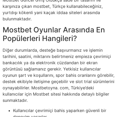
karşınıza çıkan mostbet, Türkçe kullanabileceğiniz,
yurtdışı kökenli yani kaçak iddaa siteleri arasında
bulunmaktadır.
Mostbet Oyunlar Arasında En
Popülerleri Hangileri?
Diğer durumlarda, desteğe başvurmanız ve işlemin
tarihini, saatini, miktarını belirtmeniz empieza çevrimiçi
bankacılık ya da elektronik cüzdandan bir ekran
görüntüsü sağlamanız gerekir. Yetkisiz kullanıcılar
oyunun şart ve koşullarını, spor bahis oranlarını görebilir,
destek ekibiyle iletişime geçebilir ve slot trial sürümlerini
oynayabilirler. Mostbetoyna. com, Türkiye’deki
kullanıcılar için Mostbet sitesi hakkında detaylı bilgiler
sunmaktadır.
Kullanıcılar çevrimiçi bahis yaparken güvenli bir
deneyim yaşarlar.