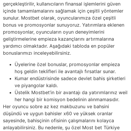
gerçekleştirilir, kullanıcıların finansal işlemlerini güven
içinde tamamlamalarını sağlamak için çeşitli yöntemler
sunulur. Mostbet olarak, oyuncularımıza özel çeşitli
bonus ve promosyonlar sunuyoruz. Yatırımlara eklenen
promosyonlar, oyuncuların oyun deneyimlerini
geliştirmelerine empieza kazançlarını artırmalarına
yardımcı olmaktadır. Aşağıdaki tabloda en popüler
bonuslarımızı inceleyebilirsiniz.
Üyelerine özel bonuslar, promosyonlar empieza
hoş geldin teklifleri ile avantajlı fırsatlar sunar.
Kumar endüstrisinde sadece devlet bahis şirketleri
ve piyangolar kaldı.
Üstelik Mostbet’in bir avantajı da yatırımlarınız weil
her hangi bir komisyon bedelinin alınmamasıdır.
Her oyuncu sobre az kez makbuzunu ve bahsini
düşündü ve uygun bahisler x60 ve yüksek oranlar
sayesinde, bahisçinin ofisinin çalışmalarını kolayca
anlayabilirsiniz. Bu nedenle, şu özel Most bet Türkiye