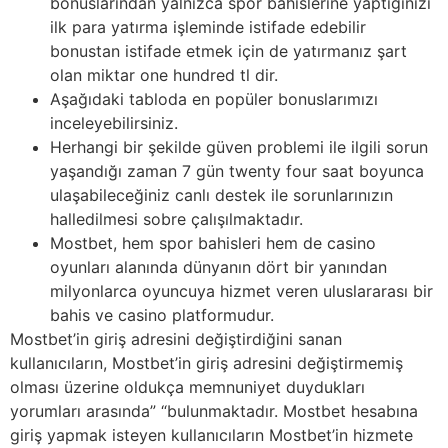
bonuslarından yalnızca spor bahislerine yaptığınızı
ilk para yatırma işleminde istifade edebilir
bonustan istifade etmek için de yatırmanız şart
olan miktar one hundred tl dir.
Aşağıdaki tabloda en popüler bonuslarımızı
inceleyebilirsiniz.
Herhangi bir şekilde güven problemi ile ilgili sorun
yaşandığı zaman 7 gün twenty four saat boyunca
ulaşabileceğiniz canlı destek ile sorunlarınızın
halledilmesi sobre çalışılmaktadır.
Mostbet, hem spor bahisleri hem de casino
oyunları alanında dünyanın dört bir yanından
milyonlarca oyuncuya hizmet veren uluslararası bir
bahis ve casino platformudur.
Mostbet’in giriş adresini değiştirdiğini sanan
kullanıcıların, Mostbet’in giriş adresini değiştirmemiş
olması üzerine oldukça memnuniyet duydukları
yorumları arasında” “bulunmaktadır. Mostbet hesabına
giriş yapmak isteyen kullanıcıların Mostbet’in hizmete