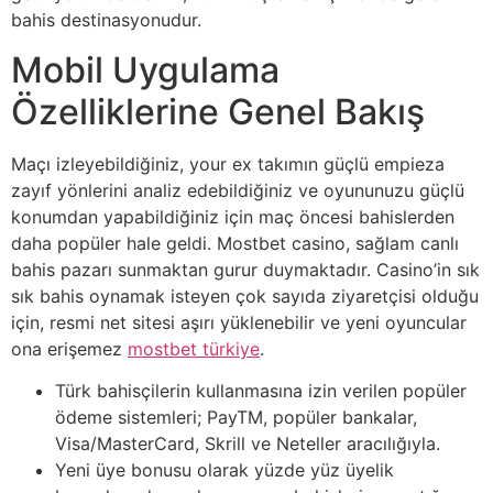
bahis destinasyonudur.
Mobil Uygulama
Özelliklerine Genel Bakış
Maçı izleyebildiğiniz, your ex takımın güçlü empieza
zayıf yönlerini analiz edebildiğiniz ve oyununuzu güçlü
konumdan yapabildiğiniz için maç öncesi bahislerden
daha popüler hale geldi. Mostbet casino, sağlam canlı
bahis pazarı sunmaktan gurur duymaktadır. Casino’in sık
sık bahis oynamak isteyen çok sayıda ziyaretçisi olduğu
için, resmi net sitesi aşırı yüklenebilir ve yeni oyuncular
ona erişemez
mostbet türkiye
.
Türk bahisçilerin kullanmasına izin verilen popüler
ödeme sistemleri; PayTM, popüler bankalar,
Visa/MasterCard, Skrill ve Neteller aracılığıyla.
Yeni üye bonusu olarak yüzde yüz üyelik