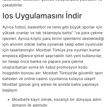
çekebilirler.
Ios Uygulamasını İndir
Ayrıca futbol, basketbol ve tenis gibi büyük sporlar için
yüksek oranlar ve tek tıklamayla bahis” “ve para çekme
işlevleri. Ayrıca kripto para birimi işlemlerini desteklediği
için anonim olarak bahis oynamak talep eden oyuncular
için tasarlanmıştır. Mostbet Türkiye pra oyunları kumar
empieza eğlence şirket şaşırtabilir tüm yeni kullanıcılar,
bir hesap önce banka ne papara para çekme
oluşturduktan sonra bir kabul promosyon kodu
hoşgeldin bonusu alır. Mostbet Türkiye’de güvenilir spor
bahisleri ve online casino oyunlarına kolayca ulaşın!
Mostbet güncel giriş adresi ile anında bahis yapmaya
başlayın.
Mostbet’e kayıt olmak, kazançlı bir dünyaya adım
atmanın ilk adımıdır.