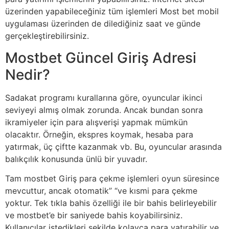
üzerinden yapabileceğiniz tüm işlemleri Most bet mobil
uygulaması üzerinden de dilediğiniz saat ve günde
gerçekleştirebilirsiniz.
Mostbet Güncel Giriş Adresi
Nedir?
Sadakat programı kurallarına göre, oyuncular ikinci
seviyeyi almış olmak zorunda. Ancak bundan sonra
ikramiyeler için para alışverişi yapmak mümkün
olacaktır. Örneğin, ekspres koymak, hesaba para
yatırmak, üç çiftte kazanmak vb. Bu, oyuncular arasında
balıkçılık konusunda ünlü bir yuvadır.
Tam mostbet Giriş para çekme işlemleri oyun süresince
mevcuttur, ancak otomatik” “ve kısmi para çekme
yoktur. Tek tıkla bahis özelliği ile bir bahis belirleyebilir
ve mostbet’e bir saniyede bahis koyabilirsiniz.
Kullanıcılar istedikleri şekilde kolayca para yatırabilir ve