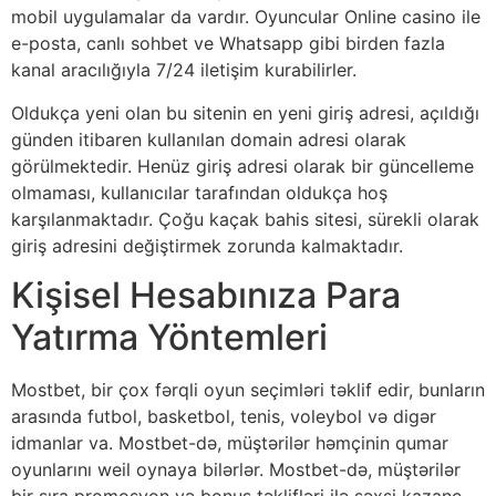
mobil uygulamalar da vardır. Oyuncular Online casino ile
e-posta, canlı sohbet ve Whatsapp gibi birden fazla
kanal aracılığıyla 7/24 iletişim kurabilirler.
Oldukça yeni olan bu sitenin en yeni giriş adresi, açıldığı
günden itibaren kullanılan domain adresi olarak
görülmektedir. Henüz giriş adresi olarak bir güncelleme
olmaması, kullanıcılar tarafından oldukça hoş
karşılanmaktadır. Çoğu kaçak bahis sitesi, sürekli olarak
giriş adresini değiştirmek zorunda kalmaktadır.
Kişisel Hesabınıza Para
Yatırma Yöntemleri
Mostbet, bir çox fərqli oyun seçimləri təklif edir, bunların
arasında futbol, basketbol, tenis, voleybol və digər
idmanlar va. Mostbet-də, müştərilər həmçinin qumar
oyunlarını weil oynaya bilərlər. Mostbet-də, müştərilər
bir sıra promosyon və bonus təklifləri ilə şəxsi kazanc