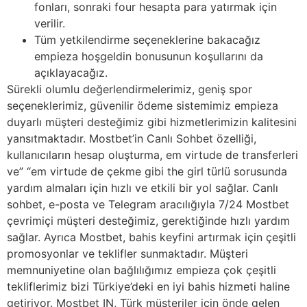
fonları, sonraki four hesapta para yatırmak için
verilir.
Tüm yetkilendirme seçeneklerine bakacağız
empieza hoşgeldin bonusunun koşullarını da
açıklayacağız.
Sürekli olumlu değerlendirmelerimiz, geniş spor
seçeneklerimiz, güvenilir ödeme sistemimiz empieza
duyarlı müşteri desteğimiz gibi hizmetlerimizin kalitesini
yansıtmaktadır. Mostbet’in Canlı Sohbet özelliği,
kullanıcıların hesap oluşturma, em virtude de transferleri
ve” “em virtude de çekme gibi the girl türlü sorusunda
yardım almaları için hızlı ve etkili bir yol sağlar. Canlı
sohbet, e-posta ve Telegram aracılığıyla 7/24 Mostbet
çevrimiçi müşteri desteğimiz, gerektiğinde hızlı yardım
sağlar. Ayrıca Mostbet, bahis keyfini artırmak için çeşitli
promosyonlar ve teklifler sunmaktadır. Müşteri
memnuniyetine olan bağlılığımız empieza çok çeşitli
tekliflerimiz bizi Türkiye’deki en iyi bahis hizmeti haline
getiriyor. Mostbet IN, Türk müşteriler için önde gelen