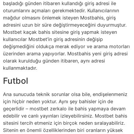
başladığı günden itibaren kullandığı giriş adresi ile
oturumlarını açmaları gerekmektedir. Kullanıcılarının
mağdur olmasını önlemek isteyen Mostbahis, giriş
adresini uzun bir süre değiştirmeyeceğini duyurmuştur.
Mostbet kaçak bahis sitesine giriş yapmak isteyen
kullanıcılar Mostbet’in giriş adresinin değişip
değişmediğini oldukça merak ediyor ve arama motorları
üzerinden arama yapıyorlar. Mostbahis yeni giriş adresi
olarak kurulduğu günden itibaren, aynı adresi
kullanmaktadır.
Futbol
Ana sunucuda teknik sorunlar olsa bile, endişelenmeniz
için hiçbir neden yoktur. Aynı şey bahisler için de
geçerlidir – mostbet zerkalo ile bahis yapmaya devam
edebilir ve canlı yayınları izleyebilirsiniz. Mostbet bahis
sitesini tercih etmeniz için birçok neden sıralayabiliriz.
Sitenin en önemli özelliklerinden biri oranların yüksek