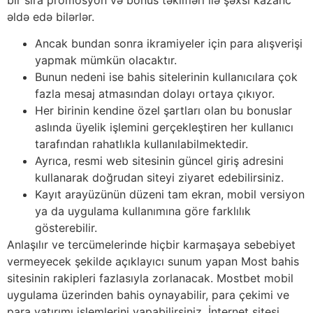
əldə edə bilərlər.
Ancak bundan sonra ikramiyeler için para alışverişi
yapmak mümkün olacaktır.
Bunun nedeni ise bahis sitelerinin kullanıcılara çok
fazla mesaj atmasından dolayı ortaya çıkıyor.
Her birinin kendine özel şartları olan bu bonuslar
aslında üyelik işlemini gerçekleştiren her kullanıcı
tarafından rahatlıkla kullanılabilmektedir.
Ayrıca, resmi web sitesinin güncel giriş adresini
kullanarak doğrudan siteyi ziyaret edebilirsiniz.
Kayıt arayüzünün düzeni tam ekran, mobil versiyon
ya da uygulama kullanımına göre farklılık
gösterebilir.
Anlaşılır ve tercümelerinde hiçbir karmaşaya sebebiyet
vermeyecek şekilde açıklayıcı sunum yapan Most bahis
sitesinin rakipleri fazlasıyla zorlanacak. Mostbet mobil
uygulama üzerinden bahis oynayabilir, para çekimi ve
para yatırımı işlemlerini yapabilirsiniz. İnternet sitesi