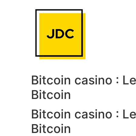
Skip
to
content
Bitcoin casino : L
Bitcoin
Bitcoin casino : L
Bitcoin