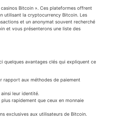
 casinos Bitcoin ». Ces plateformes offrent
 utilisant la cryptocurrency Bitcoin. Les
ransactions et un anonymat souvent recherché
oin et vous présenterons une liste des
ici quelques avantages clés qui expliquent ce
 par rapport aux méthodes de paiement
insi leur identité.
up plus rapidement que ceux en monnaie
 exclusives aux utilisateurs de Bitcoin.