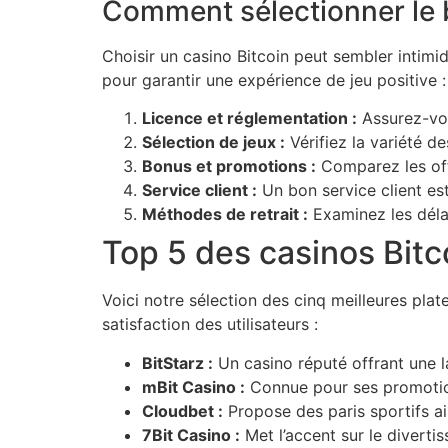
Comment sélectionner le 
Choisir un casino Bitcoin peut sembler intimi
pour garantir une expérience de jeu positive :
Licence et réglementation :
Assurez-vou
Sélection de jeux :
Vérifiez la variété d
Bonus et promotions :
Comparez les off
Service client :
Un bon service client est
Méthodes de retrait :
Examinez les délais
Top 5 des casinos Bit
Voici notre sélection des cinq meilleures plat
satisfaction des utilisateurs :
BitStarz :
Un casino réputé offrant une l
mBit Casino :
Connue pour ses promotions
Cloudbet :
Propose des paris sportifs ai
7Bit Casino :
Met l’accent sur le divert