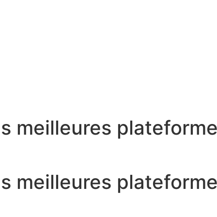
es meilleures plateform
es meilleures plateform