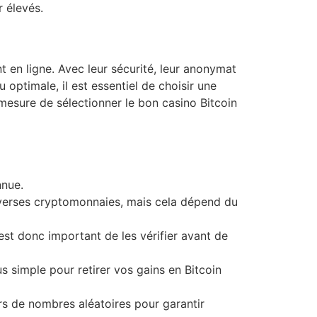
 élevés.
 en ligne. Avec leur sécurité, leur anonymat
u optimale, il est essentiel de choisir une
 mesure de sélectionner le bon casino Bitcoin
nnue.
verses cryptomonnaies, mais cela dépend du
 est donc important de les vérifier avant de
 simple pour retirer vos gains en Bitcoin
rs de nombres aléatoires pour garantir