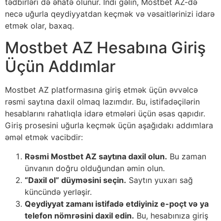
tədbirləri də əhatə olunur. İndi gəlin, Mostbet AZ-də
necə uğurla qeydiyyatdan keçmək və vəsaitlərinizi idarə
etmək olar, baxaq.
Mostbet AZ Hesabına Giriş
Üçün Addımlar
Mostbet AZ platformasına giriş etmək üçün əvvəlcə
rəsmi saytına daxil olmaq lazımdır. Bu, istifadəçilərin
hesablarını rahatlıqla idarə etmələri üçün əsas qapıdır.
Giriş prosesini uğurla keçmək üçün aşağıdakı addımlara
əməl etmək vacibdir:
Rəsmi Mostbet AZ saytına daxil olun.
Bu zaman
ünvanın doğru olduğundan əmin olun.
“Daxil ol” düyməsini seçin.
Saytın yuxarı sağ
küncündə yerləşir.
Qeydiyyat zamanı istifadə etdiyiniz e-poçt və ya
telefon nömrəsini daxil edin.
Bu, hesabınıza giriş