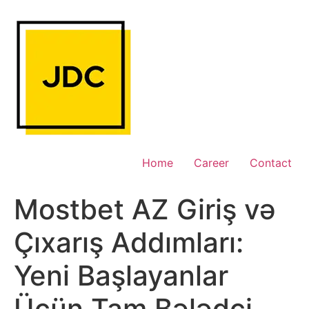
Skip
to
content
Home
Career
Contact
Mostbet AZ Giriş və
Çıxarış Addımları:
Yeni Başlayanlar
Üçün Tam Bələdçi