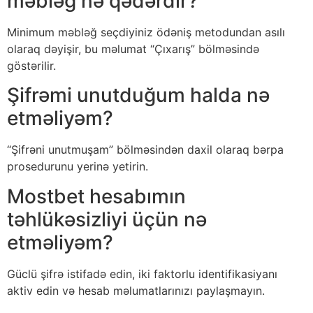
məbləğ nə qədərdir?
Minimum məbləğ seçdiyiniz ödəniş metodundan asılı
olaraq dəyişir, bu məlumat “Çıxarış” bölməsində
göstərilir.
Şifrəmi unutduğum halda nə
etməliyəm?
“Şifrəni unutmuşam” bölməsindən daxil olaraq bərpa
prosedurunu yerinə yetirin.
Mostbet hesabımın
təhlükəsizliyi üçün nə
etməliyəm?
Güclü şifrə istifadə edin, iki faktorlu identifikasiyanı
aktiv edin və hesab məlumatlarınızı paylaşmayın.