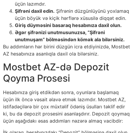
üçün lazımdır.
Şifrəni daxil edin.
Şifrənin düzgünlüyünü yoxlamaq
üçün böyük və kiçik hərflərə xüsusilə diqqət edin.
Giriş düyməsini basaraq hesabınıza daxil olun.
Əgər şifrənizi unutmusunuzsa, “Şifrəni
unutmuşam” bölməsindən kömək ala bilərsiniz.
Bu addımların hər birini düzgün icra etdiyinizdə, Mostbet
AZ hesabınıza asanlıqla daxil ola bilərsiniz.
Mostbet AZ-də Depozit
Qoyma Prosesi
Hesabınıza giriş etdikdən sonra, oyunlara başlamaq
üçün ilk öncə vəsait əlavə etmək lazımdır. Mostbet AZ,
istifadəçilərə bir çox müxtəlif ödəniş üsulları təklif edir
ki, bu da depozit prosesini asanlaşdırır. Depozit qoymaq
üçün aşağıdakı əsas addımları nəzərə almaq vacibdir:
İlk olaraq, hesabınızdakı “Depozit” bölməsinə daxil olun.