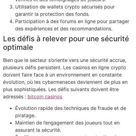
Utilisation de wallets crypto sécurisés pour
garantir la protection des fonds.
Participation à des forums en ligne pour partager
des expériences et des recommandations.
Les défis à relever pour une sécurité
optimale
Bien que le secteur s’oriente vers une sécurité accrue,
plusieurs défis persistent. Les casinos en ligne crypto
doivent faire face à un environnement en constante
évolution, où les cybermenaces deviennent de plus en
plus sophistiquées. Les défis suivants doivent être
adressés :
bitcoin casinos
Évolution rapide des techniques de fraude et de
piratage.
Maintien de l’engagement des joueurs tout en
assurant la sécurité.