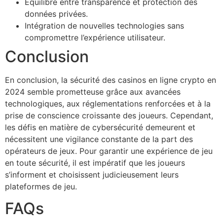
Équilibre entre transparence et protection des
données privées.
Intégration de nouvelles technologies sans
compromettre l’expérience utilisateur.
Conclusion
En conclusion, la sécurité des casinos en ligne crypto en
2024 semble prometteuse grâce aux avancées
technologiques, aux réglementations renforcées et à la
prise de conscience croissante des joueurs. Cependant,
les défis en matière de cybersécurité demeurent et
nécessitent une vigilance constante de la part des
opérateurs de jeux. Pour garantir une expérience de jeu
en toute sécurité, il est impératif que les joueurs
s’informent et choisissent judicieusement leurs
plateformes de jeu.
FAQs