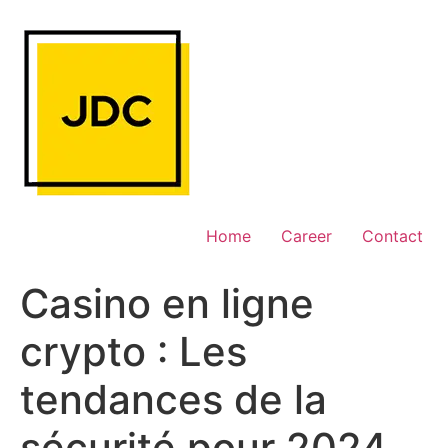
Skip
to
content
Home
Career
Contact
Casino en ligne
crypto : Les
tendances de la
sécurité pour 2024