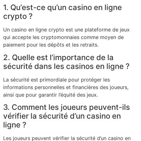
1. Qu’est-ce qu’un casino en ligne
crypto ?
Un casino en ligne crypto est une plateforme de jeux
qui accepte les cryptomonnaies comme moyen de
paiement pour les dépôts et les retraits.
2. Quelle est l’importance de la
sécurité dans les casinos en ligne ?
La sécurité est primordiale pour protéger les
informations personnelles et financières des joueurs,
ainsi que pour garantir l’équité des jeux.
3. Comment les joueurs peuvent-ils
vérifier la sécurité d’un casino en
ligne ?
Les joueurs peuvent vérifier la sécurité d’un casino en