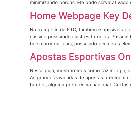
minimizando perdas. Ele pode servir ativado 
Home Webpage Key De 
Na trampolín da KTO, também é possível apro
cassino possuindo illustres torneios. Possui
bets carry out país, possuindo perfectas ele
Apostas Esportivas On
Nesse guia, mostraremos como fazer login, a
As grandes viviendas de apostas oferecem u
futebol, alguma preferência nacional. Certas 