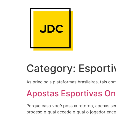
Skip
to
content
Category:
Esporti
As principais plataformas brasileiras, tais c
Apostas Esportivas On
Porque caso você possua retorno, apenas será
proceso o qual accede o qual o jogador ence