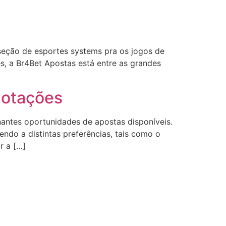
 seção de esportes systems pra os jogos de
es, a Br4Bet Apostas está entre as grandes
Cotações
nantes oportunidades de apostas disponíveis.
do a distintas preferências, tais como o
r a […]