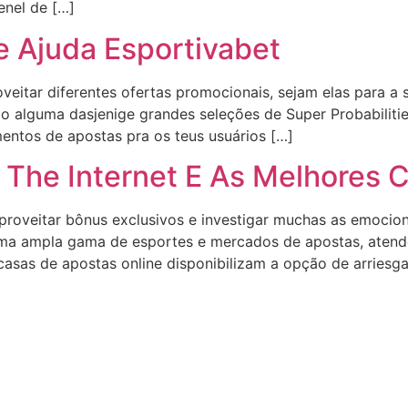
enel de […]
Ajuda Esportivabet
veitar diferentes ofertas promocionais, sejam elas para a
ndo alguma dasjenige grandes seleções de Super Probabiliti
mentos de apostas pra os teus usuários […]
 The Internet E As Melhores 
proveitar bônus exclusivos e investigar muchas as emocio
ma ampla gama de esportes e mercados de apostas, atenden
casas de apostas online disponibilizam a opção de arriesga