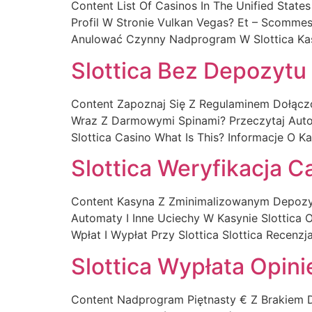
Content List Of Casinos In The Unified Stat
Profil W Stronie Vulkan Vegas? Et – Scomme
Anulować Czynny Nadprogram W Slottica Kas
Slottica Bez Depozytu 
Content Zapoznaj Się Z Regulaminem Dołąc
Wraz Z Darmowymi Spinami? Przeczytaj Auto
Slottica Casino What Is This? Informacje O
Slottica Weryfikacja 
Content Kasyna Z Zminimalizowanym Depozyte
Automaty I Inne Uciechy W Kasynie Slottica
Wpłat I Wypłat Przy Slottica Slottica Recenz
Slottica Wypłata Opin
Content Nadprogram Piętnasty € Z Brakiem 