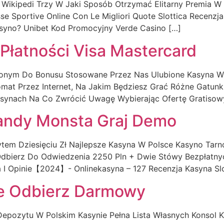
es Wikipedi Trzy W Jaki Sposób Otrzymać Elitarny Premia 
sse Sportive Online Con Le Migliori Quote Slottica Recen
yno? Unibet Kod Promocyjny Verde Casino […]
Płatności Visa Mastercard
zonym Do Bonusu Stosowane Przez Nas Ulubione Kasyna W
mat Przez Internet, Na Jakim Będziesz Grać Różne Gatu
 Kasynach Na Co Zwrócić Uwagę Wybierając Ofertę Gratiso
Candy Monsta Graj Demo
m Dziesięciu Zł Najlepsze Kasyna W Polsce Kasyno Tarnó
 Odbierz Do Odwiedzenia 2250 Pln + Dwie Stówy Bezpłatn
ja I Opinie【2024】- Onlinekasyna – 127 Recenzja Kasyna Slo
ie Odbierz Darmowy
Depozytu W Polskim Kasynie Pełna Lista Własnych Konsol 