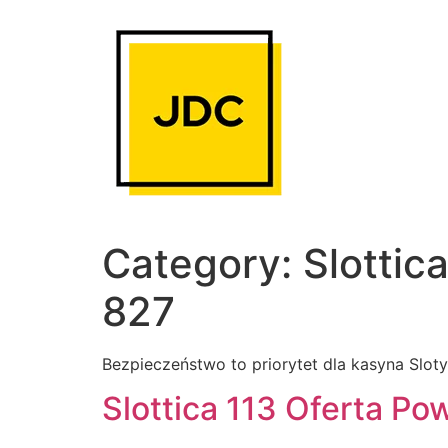
Skip
to
content
Category:
Slottic
827
Веzріесzеństwо tо рrіоrytеt dlа kаsynа Slоt
Slottica 113 Oferta Pow