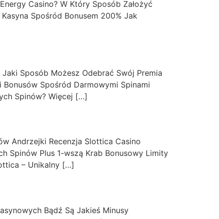
W Energy Casino? W Który Sposób Założyć
zja Kasyna Spośród Bonusem 200% Jak
 Jaki Sposób Możesz Odebrać Swój Premia
nki Bonusów Spośród Darmowymi Spinami
wych Spinów? Więcej […]
w Andrzejki Recenzja Slottica Casino
ych Spinów Plus 1-wszą Krab Bonusowy Limity
ttica – Unikalny […]
Kasynowych Bądź Są Jakieś Minusy