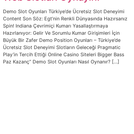
Demo Slot Oyunları Türkiye’de Ücretsiz Slot Deneyimi
Content Son Söz: Egt’nin Renkli Dünyasında Hazırsanız
Spin! Indiana Çevrimiçi Kumarı Yasallaştırmaya
Hazırlanıyor: Gelir Ve Sorumlu Kumar Girişimleri İçin
Büyük Bir Zafer Demo Position Oyunları – Türkiye’de
Ücretsiz Slot Deneyimi Slotların Geleceği Pragmatic
Play’in Tercih Ettiği Online Casino Siteleri Bigger Bass
Paz Kazanç” Demo Slot Oyunları Nasıl Oynanır? […]