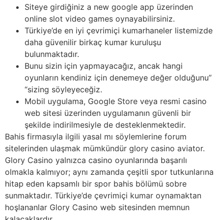
Siteye girdiğiniz a new google app üzerinden
online slot video games oynayabilirsiniz.
Türkiye’de en iyi çevrimiçi kumarhaneler listemizde
daha güvenilir birkaç kumar kuruluşu
bulunmaktadır.
Bunu sizin için yapmayacağız, ancak hangi
oyunların kendiniz için denemeye değer olduğunu”
“sizing söyleyeceğiz.
Mobil uygulama, Google Store veya resmi casino
web sitesi üzerinden uygulamanın güvenli bir
şekilde indirilmesiyle de desteklenmektedir.
Bahis firmasıyla ilgili yasal mı söylemlerine forum
sitelerinden ulaşmak mümkündür glory casino aviator.
Glory Casino yalnızca casino oyunlarında başarılı
olmakla kalmıyor; aynı zamanda çeşitli spor tutkunlarına
hitap eden kapsamlı bir spor bahis bölümü sobre
sunmaktadır. Türkiye’de çevrimiçi kumar oynamaktan
hoşlananlar Glory Casino web sitesinden memnun
kalacaklardır.