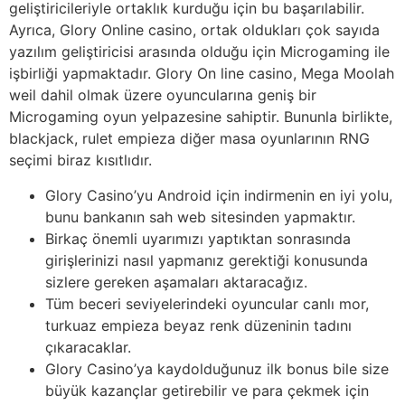
geliştiricileriyle ortaklık kurduğu için bu başarılabilir.
Ayrıca, Glory Online casino, ortak oldukları çok sayıda
yazılım geliştiricisi arasında olduğu için Microgaming ile
işbirliği yapmaktadır. Glory On line casino, Mega Moolah
weil dahil olmak üzere oyuncularına geniş bir
Microgaming oyun yelpazesine sahiptir. Bununla birlikte,
blackjack, rulet empieza diğer masa oyunlarının RNG
seçimi biraz kısıtlıdır.
Glory Casino’yu Android için indirmenin en iyi yolu,
bunu bankanın sah web sitesinden yapmaktır.
Birkaç önemli uyarımızı yaptıktan sonrasında
girişlerinizi nasıl yapmanız gerektiği konusunda
sizlere gereken aşamaları aktaracağız.
Tüm beceri seviyelerindeki oyuncular canlı mor,
turkuaz empieza beyaz renk düzeninin tadını
çıkaracaklar.
Glory Casino’ya kaydolduğunuz ilk bonus bile size
büyük kazançlar getirebilir ve para çekmek için