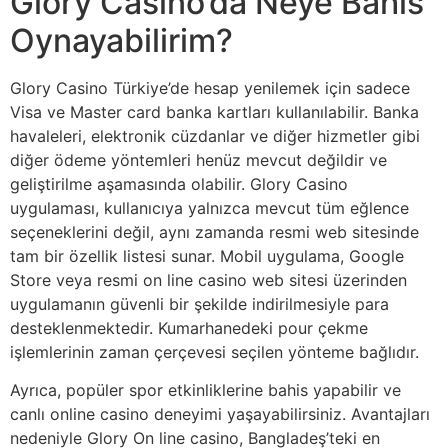
Glory Casino’da Neye Bahis
Oynayabilirim?
Glory Casino Türkiye’de hesap yenilemek için sadece
Visa ve Master card banka kartları kullanılabilir. Banka
havaleleri, elektronik cüzdanlar ve diğer hizmetler gibi
diğer ödeme yöntemleri henüz mevcut değildir ve
geliştirilme aşamasında olabilir. Glory Casino
uygulaması, kullanıcıya yalnızca mevcut tüm eğlence
seçeneklerini değil, aynı zamanda resmi web sitesinde
tam bir özellik listesi sunar. Mobil uygulama, Google
Store veya resmi on line casino web sitesi üzerinden
uygulamanın güvenli bir şekilde indirilmesiyle para
desteklenmektedir. Kumarhanedeki pour çekme
işlemlerinin zaman çerçevesi seçilen yönteme bağlıdır.
Ayrıca, popüler spor etkinliklerine bahis yapabilir ve
canlı online casino deneyimi yaşayabilirsiniz. Avantajları
nedeniyle Glory On line casino, Bangladeş’teki en