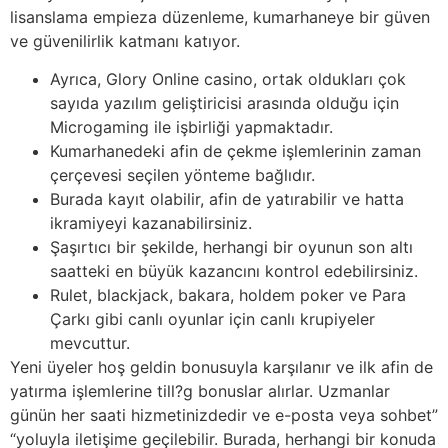
lisanslama empieza düzenleme, kumarhaneye bir güven
ve güvenilirlik katmanı katıyor.
Ayrıca, Glory Online casino, ortak oldukları çok
sayıda yazılım geliştiricisi arasında olduğu için
Microgaming ile işbirliği yapmaktadır.
Kumarhanedeki afin de çekme işlemlerinin zaman
çerçevesi seçilen yönteme bağlıdır.
Burada kayıt olabilir, afin de yatırabilir ve hatta
ikramiyeyi kazanabilirsiniz.
Şaşırtıcı bir şekilde, herhangi bir oyunun son altı
saatteki en büyük kazancını kontrol edebilirsiniz.
Rulet, blackjack, bakara, holdem poker ve Para
Çarkı gibi canlı oyunlar için canlı krupiyeler
mevcuttur.
Yeni üyeler hoş geldin bonusuyla karşılanır ve ilk afin de
yatırma işlemlerine till?g bonuslar alırlar. Uzmanlar
günün her saati hizmetinizdedir ve e-posta veya sohbet”
“yoluyla iletişime geçilebilir. Burada, herhangi bir konuda