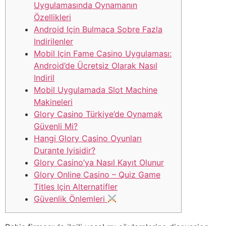
Uygulamasında Oynamanın
Özellikleri
Android Için Bulmaca Sobre Fazla
Indirilenler
Mobil Için Fame Casino Uygulaması:
Android’de Ücretsiz Olarak Nasıl
Indiril
Mobil Uygulamada Slot Machine
Makineleri
Glory Casino Türkiye’de Oynamak
Güvenli Mi?
Hangi Glory Casino Oyunları
Durante Iyisidir?
Glory Casino’ya Nasıl Kayıt Olunur
Glory Online Casino – Quiz Game
Titles Için Alternatifler
Güvenlik Önlemleri