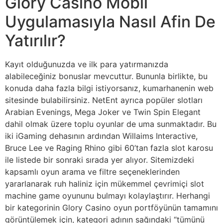
Glory Casino Mobil
Uygulamasıyla Nasıl Afin De
Yatırılır?
Kayıt olduğunuzda ve ilk para yatırmanızda
alabileceğiniz bonuslar mevcuttur. Bununla birlikte, bu
konuda daha fazla bilgi istiyorsanız, kumarhanenin web
sitesinde bulabilirsiniz. NetEnt ayrıca popüler slotları
Arabian Evenings, Mega Joker ve Twin Spin Elegant
dahil olmak üzere toplu oyunlar de uma sunmaktadır. Bu
iki iGaming dehasının ardından Willaims Interactive,
Bruce Lee ve Raging Rhino gibi 60’tan fazla slot karosu
ile listede bir sonraki sırada yer alıyor. Sitemizdeki
kapsamlı oyun arama ve filtre seçeneklerinden
yararlanarak ruh haliniz için mükemmel çevrimiçi slot
machine game oyununu bulmayı kolaylaştırır. Herhangi
bir kategorinin Glory Casino oyun portföyünün tamamını
görüntülemek için, kategori adının sağındaki “tümünü