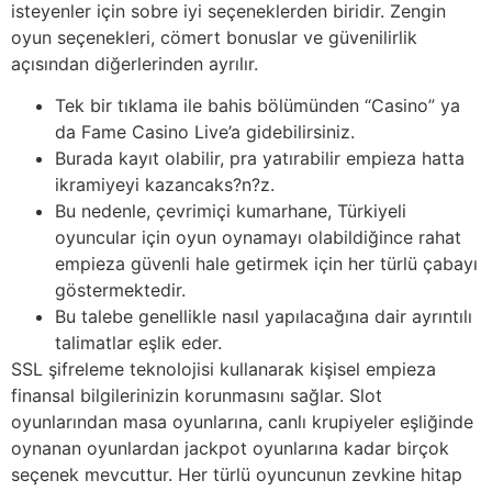
isteyenler için sobre iyi seçeneklerden biridir. Zengin
oyun seçenekleri, cömert bonuslar ve güvenilirlik
açısından diğerlerinden ayrılır.
Tek bir tıklama ile bahis bölümünden “Casino” ya
da Fame Casino Live’a gidebilirsiniz.
Burada kayıt olabilir, pra yatırabilir empieza hatta
ikramiyeyi kazancaks?n?z.
Bu nedenle, çevrimiçi kumarhane, Türkiyeli
oyuncular için oyun oynamayı olabildiğince rahat
empieza güvenli hale getirmek için her türlü çabayı
göstermektedir.
Bu talebe genellikle nasıl yapılacağına dair ayrıntılı
talimatlar eşlik eder.
SSL şifreleme teknolojisi kullanarak kişisel empieza
finansal bilgilerinizin korunmasını sağlar. Slot
oyunlarından masa oyunlarına, canlı krupiyeler eşliğinde
oynanan oyunlardan jackpot oyunlarına kadar birçok
seçenek mevcuttur. Her türlü oyuncunun zevkine hitap