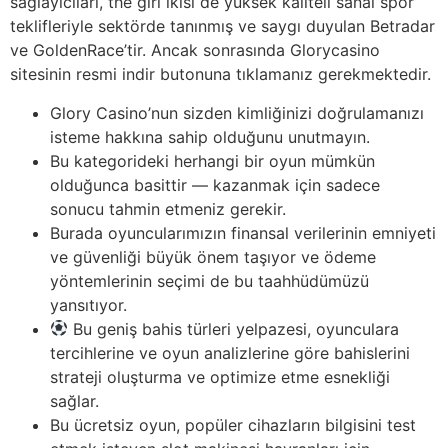
sağlayıcıları, the girl ikisi de yüksek kaliteli sanal spor
teklifleriyle sektörde tanınmış ve saygı duyulan Betradar
ve GoldenRace’tir. Ancak sonrasında Glorycasino
sitesinin resmi indir butonuna tıklamanız gerekmektedir.
Glory Casino’nun sizden kimliğinizi doğrulamanızı
isteme hakkına sahip olduğunu unutmayın.
Bu kategorideki herhangi bir oyun mümkün
olduğunca basittir — kazanmak için sadece
sonucu tahmin etmeniz gerekir.
Burada oyuncularımızın finansal verilerinin emniyeti
ve güvenliği büyük önem taşıyor ve ödeme
yöntemlerinin seçimi de bu taahhüdümüzü
yansıtıyor.
Bu geniş bahis türleri yelpazesi, oyunculara
tercihlerine ve oyun analizlerine göre bahislerini
strateji oluşturma ve optimize etme esnekliği
sağlar.
Bu ücretsiz oyun, popüler cihazların bilgisini test