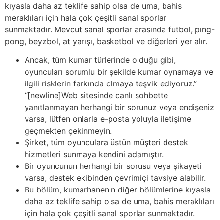
kıyasla daha az teklife sahip olsa de uma, bahis
meraklıları için hala çok çeşitli sanal sporlar
sunmaktadır. Mevcut sanal sporlar arasında futbol, ping-
pong, beyzbol, at yarışı, basketbol ve diğerleri yer alır.
Ancak, tüm kumar türlerinde olduğu gibi,
oyuncuları sorumlu bir şekilde kumar oynamaya ve
ilgili risklerin farkında olmaya teşvik ediyoruz.”
“[newline]Web sitesinde canlı sohbette
yanıtlanmayan herhangi bir sorunuz veya endişeniz
varsa, lütfen onlarla e-posta yoluyla iletişime
geçmekten çekinmeyin.
Şirket, tüm oyunculara üstün müşteri destek
hizmetleri sunmaya kendini adamıştır.
Bir oyuncunun herhangi bir sorusu veya şikayeti
varsa, destek ekibinden çevrimiçi tavsiye alabilir.
Bu bölüm, kumarhanenin diğer bölümlerine kıyasla
daha az teklife sahip olsa de uma, bahis meraklıları
için hala çok çeşitli sanal sporlar sunmaktadır.