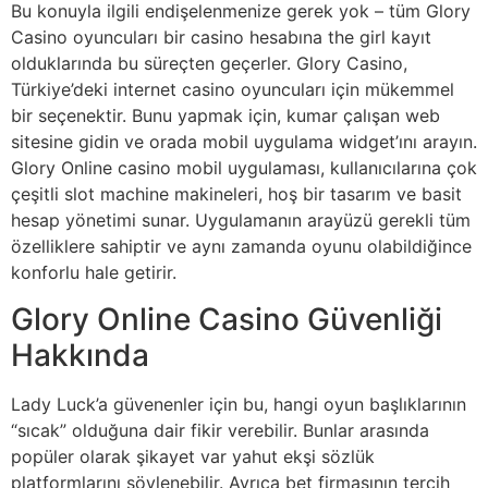
Bu konuyla ilgili endişelenmenize gerek yok – tüm Glory
Casino oyuncuları bir casino hesabına the girl kayıt
olduklarında bu süreçten geçerler. Glory Casino,
Türkiye’deki internet casino oyuncuları için mükemmel
bir seçenektir. Bunu yapmak için, kumar çalışan web
sitesine gidin ve orada mobil uygulama widget’ını arayın.
Glory Online casino mobil uygulaması, kullanıcılarına çok
çeşitli slot machine makineleri, hoş bir tasarım ve basit
hesap yönetimi sunar. Uygulamanın arayüzü gerekli tüm
özelliklere sahiptir ve aynı zamanda oyunu olabildiğince
konforlu hale getirir.
Glory Online Casino Güvenliği
Hakkında
Lady Luck’a güvenenler için bu, hangi oyun başlıklarının
“sıcak” olduğuna dair fikir verebilir. Bunlar arasında
popüler olarak şikayet var yahut ekşi sözlük
platformlarını söylenebilir. Ayrıca bet firmasının tercih