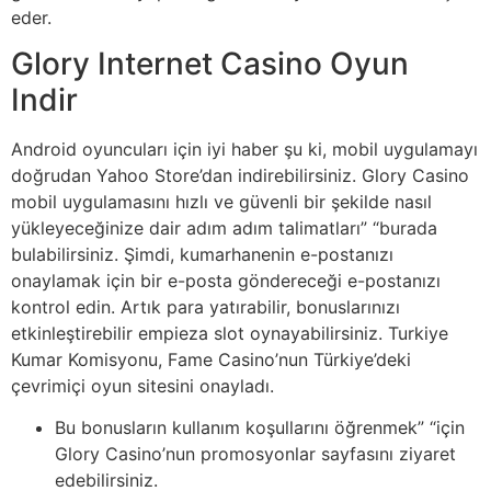
eder.
Glory Internet Casino Oyun
Indir
Android oyuncuları için iyi haber şu ki, mobil uygulamayı
doğrudan Yahoo Store’dan indirebilirsiniz. Glory Casino
mobil uygulamasını hızlı ve güvenli bir şekilde nasıl
yükleyeceğinize dair adım adım talimatları” “burada
bulabilirsiniz. Şimdi, kumarhanenin e-postanızı
onaylamak için bir e-posta göndereceği e-postanızı
kontrol edin. Artık para yatırabilir, bonuslarınızı
etkinleştirebilir empieza slot oynayabilirsiniz. Turkiye
Kumar Komisyonu, Fame Casino’nun Türkiye’deki
çevrimiçi oyun sitesini onayladı.
Bu bonusların kullanım koşullarını öğrenmek” “için
Glory Casino’nun promosyonlar sayfasını ziyaret
edebilirsiniz.