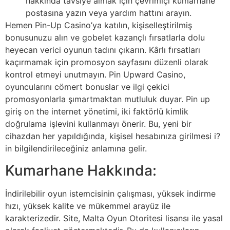
hakkında tavsiye almak için çevrimiçi kumarhane
postasına yazın veya yardım hattını arayın.
Hemen Pin-Up Casino’ya katılın, kişiselleştirilmiş
bonusunuzu alın ve gobelet kazançlı fırsatlarla dolu
heyecan verici oyunun tadını çıkarın. Kârlı fırsatları
kaçırmamak için promosyon sayfasını düzenli olarak
kontrol etmeyi unutmayın. Pin Upward Casino,
oyuncularını cömert bonuslar ve ilgi çekici
promosyonlarla şımartmaktan mutluluk duyar. Pin up
giriş on the internet yönetimi, iki faktörlü kimlik
doğrulama işlevini kullanmayı önerir. Bu, yeni bir
cihazdan her yapıldığında, kişisel hesabınıza girilmesi i?
in bilgilendirileceğiniz anlamına gelir.
Kumarhane Hakkında:
İndirilebilir oyun istemcisinin çalışması, yüksek indirme
hızı, yüksek kalite ve mükemmel arayüz ile
karakterizedir. Site, Malta Oyun Otoritesi lisansı ile yasal