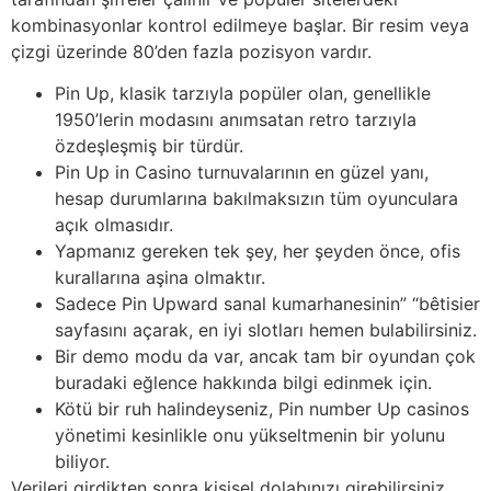
kombinasyonlar kontrol edilmeye başlar. Bir resim veya
çizgi üzerinde 80’den fazla pozisyon vardır.
Pin Up, klasik tarzıyla popüler olan, genellikle
1950’lerin modasını anımsatan retro tarzıyla
özdeşleşmiş bir türdür.
Pin Up in Casino turnuvalarının en güzel yanı,
hesap durumlarına bakılmaksızın tüm oyunculara
açık olmasıdır.
Yapmanız gereken tek şey, her şeyden önce, ofis
kurallarına aşina olmaktır.
Sadece Pin Upward sanal kumarhanesinin” “bêtisier
sayfasını açarak, en iyi slotları hemen bulabilirsiniz.
Bir demo modu da var, ancak tam bir oyundan çok
buradaki eğlence hakkında bilgi edinmek için.
Kötü bir ruh halindeyseniz, Pin number Up casinos
yönetimi kesinlikle onu yükseltmenin bir yolunu
biliyor.
Verileri girdikten sonra kişisel dolabınızı girebilirsiniz.