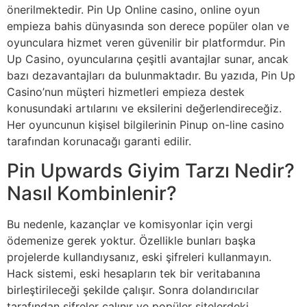
önerilmektedir. Pin Up Online casino, online oyun
empieza bahis dünyasında son derece popüler olan ve
oyunculara hizmet veren güvenilir bir platformdur. Pin
Up Casino, oyuncularına çeşitli avantajlar sunar, ancak
bazı dezavantajları da bulunmaktadır. Bu yazıda, Pin Up
Casino’nun müşteri hizmetleri empieza destek
konusundaki artılarını ve eksilerini değerlendireceğiz.
Her oyuncunun kişisel bilgilerinin Pinup on-line casino
tarafından korunacağı garanti edilir.
Pin Upwards Giyim Tarzı Nedir?
Nasıl Kombinlenir?
Bu nedenle, kazançlar ve komisyonlar için vergi
ödemenize gerek yoktur. Özellikle bunları başka
projelerde kullandıysanız, eski şifreleri kullanmayın.
Hack sistemi, eski hesapların tek bir veritabanına
birleştirileceği şekilde çalışır. Sonra dolandırıcılar
tarafından şifreler çalınır ve popüler sitelerdeki