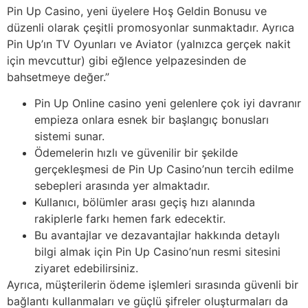
Pin Up Casino, yeni üyelere Hoş Geldin Bonusu ve
düzenli olarak çeşitli promosyonlar sunmaktadır. Ayrıca
Pin Up’ın TV Oyunları ve Aviator (yalnızca gerçek nakit
için mevcuttur) gibi eğlence yelpazesinden de
bahsetmeye değer.”
Pin Up Online casino yeni gelenlere çok iyi davranır
empieza onlara esnek bir başlangıç bonusları
sistemi sunar.
Ödemelerin hızlı ve güvenilir bir şekilde
gerçekleşmesi de Pin Up Casino’nun tercih edilme
sebepleri arasında yer almaktadır.
Kullanıcı, bölümler arası geçiş hızı alanında
rakiplerle farkı hemen fark edecektir.
Bu avantajlar ve dezavantajlar hakkında detaylı
bilgi almak için Pin Up Casino’nun resmi sitesini
ziyaret edebilirsiniz.
Ayrıca, müşterilerin ödeme işlemleri sırasında güvenli bir
bağlantı kullanmaları ve güçlü şifreler oluşturmaları da