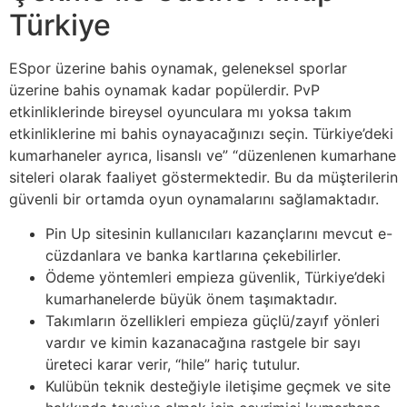
Türkiye
ESpor üzerine bahis oynamak, geleneksel sporlar
üzerine bahis oynamak kadar popülerdir. PvP
etkinliklerinde bireysel oyunculara mı yoksa takım
etkinliklerine mi bahis oynayacağınızı seçin. Türkiye’deki
kumarhaneler ayrıca, lisanslı ve” “düzenlenen kumarhane
siteleri olarak faaliyet göstermektedir. Bu da müşterilerin
güvenli bir ortamda oyun oynamalarını sağlamaktadır.
Pin Up sitesinin kullanıcıları kazançlarını mevcut e-
cüzdanlara ve banka kartlarına çekebilirler.
Ödeme yöntemleri empieza güvenlik, Türkiye’deki
kumarhanelerde büyük önem taşımaktadır.
Takımların özellikleri empieza güçlü/zayıf yönleri
vardır ve kimin kazanacağına rastgele bir sayı
üreteci karar verir, “hile” hariç tutulur.
Kulübün teknik desteğiyle iletişime geçmek ve site