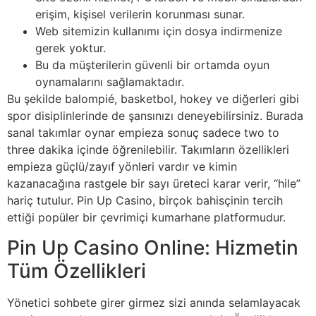
erişim, kişisel verilerin korunması sunar.
Web sitemizin kullanımı için dosya indirmenize
gerek yoktur.
Bu da müşterilerin güvenli bir ortamda oyun
oynamalarını sağlamaktadır.
Bu şekilde balompié, basketbol, hokey ve diğerleri gibi
spor disiplinlerinde de şansınızı deneyebilirsiniz. Burada
sanal takımlar oynar empieza sonuç sadece two to
three dakika içinde öğrenilebilir. Takımların özellikleri
empieza güçlü/zayıf yönleri vardır ve kimin
kazanacağına rastgele bir sayı üreteci karar verir, “hile”
hariç tutulur. Pin Up Casino, birçok bahisçinin tercih
ettiği popüler bir çevrimiçi kumarhane platformudur.
Pin Up Casino Online: Hizmetin
Tüm Özellikleri
Yönetici sohbete girer girmez sizi anında selamlayacak