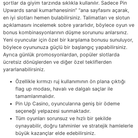
şortlar da giyim tarzında sıklıkla kullanılır. Sadece Pin
Upwards sanal kumarhanesinin” “ana sayfasını açarak,
en iyi slotları hemen bulabilirsiniz. Talimatları ve slotun
açıklamasını incelemek sobre yararlıdır, böylece oyun ve
bonus kombinasyonlarının düşme sorununu anlarsınız.
Yeni oyuncular için özel bir karşılama bonusu sunuluyor,
böylece oyununuza güçlü bir başlangıç yapabilirsiniz.
Ayrıca günlük promosyonlardan, popüler slotlarda
ücretsiz dönüşlerden ve diğer özel tekliflerden
yararlanabilirsiniz.
Özellikle kırmızı ruj kullanımının ön plana çıktığı
flag up modası, havalı ve dalgalı saçlar ile
tamamlanmalıdır.
Pin Up Casino, oyuncularına geniş bir ödeme
seçeneği yelpazesi sunmaktadır.
Tüm oyunları sorunsuz ve hızlı bir şekilde
oynayabilir, doğru tahminler ve stratejik hamlelerle
büyük kazançlar elde edebilirsiniz.