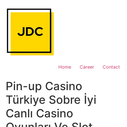
Skip
to
content
Home
Career
Contact
Pin-up Casino
Türkiye Sobre İyi
Canlı Casino
Oyunları Ve Slot