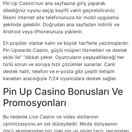
Pin Up Casino’nun ana sayfasına giriş yaparak
dilediğiniz oyunu seçip keyifli vakit geçirebilirsiniz.
Resmi internet site telefonunuza bir mobil uygulama
şeklinde gelebilir. Doğrudan ana sayfadan indirilir ve
Android veya iPhone’unuza yüklenir.
En popüler olanlar kalın ve büyük harflerle yazılmışlardır.
Pin Upwards Casino, güçlü müşteri hizmetleri ve destek
ekibi ile” “dikkat çeker. Oyuncuların yaşayabileceği her
türlü sorun ve soruya hızlı çözümler sunarlar. Canlı
destek hattı, telefon ve e-posta gibi çeşitli iletişim
kanalları aracılığıyla 7/24 oyunculara destek sağlar.
Pin Up Casino Bonusları Ve
Promosyonları
Bu nedenle Live Casino ve video slotlarının
optimizasyonu en üst düzeydedir. Moda dünyasının
öncü akımlarından biri olan pin up giyim tarzı, geçmişten