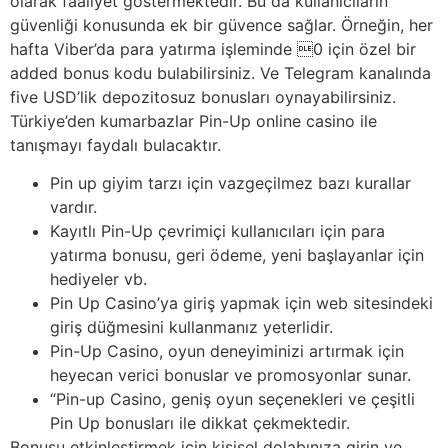
olarak faaliyet göstermektedir. Bu da kullanıcıların
güvenliği konusunda ek bir güvence sağlar. Örneğin, her
hafta Viber’da para yatırma işleminde 0 için özel bir
added bonus kodu bulabilirsiniz. Ve Telegram kanalında
five USD’lik depozitosuz bonusları oynayabilirsiniz.
Türkiye’den kumarbazlar Pin-Up online casino ile
tanışmayı faydalı bulacaktır.
Pin up giyim tarzı için vazgeçilmez bazı kurallar
vardır.
Kayıtlı Pin-Up çevrimiçi kullanıcıları için para
yatırma bonusu, geri ödeme, yeni başlayanlar için
hediyeler vb.
Pin Up Casino’ya giriş yapmak için web sitesindeki
giriş düğmesini kullanmanız yeterlidir.
Pin-Up Casino, oyun deneyiminizi artırmak için
heyecan verici bonuslar ve promosyonlar sunar.
“Pin-up Casino, geniş oyun seçenekleri ve çeşitli
Pin Up bonusları ile dikkat çekmektedir.
Bonusu etkinleştirmek için kişisel dolabınıza girin ve