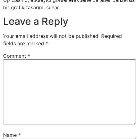
bir grafik tasarımı sunar.
Leave a Reply
Your email address will not be published.
Required
fields are marked
*
Comment
*
Name
*