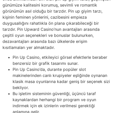
günümüze kalitesini korumuş, sevimli ve romantik
görünümün asıl olduğu bir tarzdır. Pin up giyim tarzı,
kişinin feminen yönlerini, cazibesini empieza
duygusallığını rahatlıkla ön plana çıkarabileceği bir
tarzdır. Pin Upward Casino’nun avantajları arasında
çeşitli oyun seçenekleri ve bonuslar bulunurken,
dezavantajları arasında bazı ülkelerde erişim
kısıtlamaları yer almaktadır.
Pin Up Casino, etkileyici görsel efektlerle beraber
benzersiz bir grafik tasarımı sunar.
Pin Up Casino’da, durante popüler slot
makinelerinden canlı krupiyeler eşliğinde oynanan
klasik masa oyunlarına kadar geniş bir seçenek sizi
bekliyor.
Bu işletim sisteminin güvenliği, üçüncü taraf
kaynaklardan herhangi bir program ve oyun
indirmek için ek izinlerin verilmesi gerektiği
anlamına gelir.