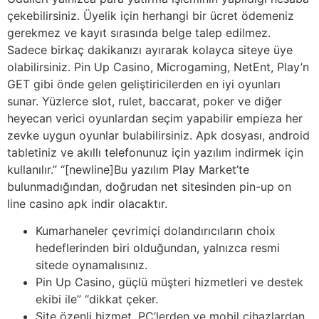
çekebilirsiniz. Üyelik için herhangi bir ücret ödemeniz
gerekmez ve kayıt sırasında belge talep edilmez.
Sadece birkaç dakikanızı ayırarak kolayca siteye üye
olabilirsiniz. Pin Up Casino, Microgaming, NetEnt, Play’n
GET gibi önde gelen geliştiricilerden en iyi oyunları
sunar. Yüzlerce slot, rulet, baccarat, poker ve diğer
heyecan verici oyunlardan seçim yapabilir empieza her
zevke uygun oyunlar bulabilirsiniz. Apk dosyası, android
tabletiniz ve akıllı telefonunuz için yazılım indirmek için
kullanılır.” “[newline]Bu yazılım Play Market’te
bulunmadığından, doğrudan net sitesinden pin-up on
line casino apk indir olacaktır.
Kumarhaneler çevrimiçi dolandırıcıların choix
hedeflerinden biri olduğundan, yalnızca resmi
sitede oynamalısınız.
Pin Up Casino, güçlü müşteri hizmetleri ve destek
ekibi ile” “dikkat çeker.
Site özenli hizmet, PC’lerden ve mobil cihazlardan