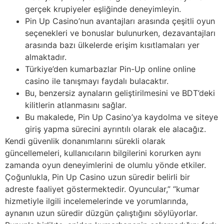
gerçek krupiyeler eşliğinde deneyimleyin.
Pin Up Casino’nun avantajları arasında çeşitli oyun
seçenekleri ve bonuslar bulunurken, dezavantajları
arasında bazı ülkelerde erişim kısıtlamaları yer
almaktadır.
Türkiye’den kumarbazlar Pin-Up online online
casino ile tanışmayı faydalı bulacaktır.
Bu, benzersiz aynaların geliştirilmesini ve BDT’deki
kilitlerin atlanmasını sağlar.
Bu makalede, Pin Up Casino’ya kaydolma ve siteye
giriş yapma sürecini ayrıntılı olarak ele alacağız.
Kendi güvenlik donanımlarını sürekli olarak
güncellemeleri, kullanıcıların bilgilerini korurken aynı
zamanda oyun deneyimlerini de olumlu yönde etkiler.
Çoğunlukla, Pin Up Casino uzun süredir belirli bir
adreste faaliyet göstermektedir. Oyuncular,” “kumar
hizmetiyle ilgili incelemelerinde ve yorumlarında,
aynanın uzun süredir düzgün çalıştığını söylüyorlar.