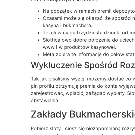
Na początek w ramach premii depozyto
Czasami może się okazać, że spośród 
kasyna i bukmachera.
Jeżeli w ciągu trzydziestu dzionki od m
Slottica owo dobre położenie do uciech
www i w produktów kasynowej.
Meta zbiera te informacje do celów sta
Wykluczenie Spośród Roz
Tak jak pisaliśmy wyżej, możemy dostać co w
pln profilu otrzymują premia do konta wyjąw
zarejestrować, wpłacić, zażądać wypłaty, Slot
obstawiania.
Zakłady Bukmacherski
Pobierz sloty i ciesz się niezapomnianą rozr