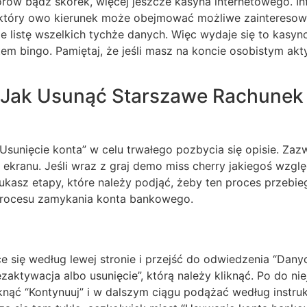
orów bądź skórek, więcej jeszcze kasyna internetowego. Inf
(który owo kierunek może obejmować możliwe zainteresowa
je listę wszelkich tychże danych. Więc wydaje się to kasyn
em bingo. Pamiętaj, że jeśli masz na koncie osobistym ak
a Jak Usunąć Starszawe Rachunek
Usunięcie konta” w celu trwałego pozbycia się opisie. Za
ekranu. Jeśli wraz z graj demo miss cherry jakiegoś wzgl
sz etapy, które należy podjąć, żeby ten proces przebiegł 
 procesu zamykania konta bankowego.
ce się według lewej stronie i przejść do odwiedzenia “Da
zaktywacja albo usunięcie”, którą należy kliknąć. Po do ni
knąć “Kontynuuj” i w dalszym ciągu podążać według instru