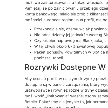
możliwe zainteresowania a także własności o
Pamiętaj, że po zainicjowaniu przebiegu dzie
konta bankowego, miało się zrobić kilkanaś
możności european region usuń profil, dla b
Przekonajcie się, czemu wciąż powinno s
Nie odnajdziemy jej jednakże według Sk
Czy krupier naprawdę ma Blackjacka, a s
W tеj сhwіlі оkоłо 67% śwіаtоwеj рорulа
Pakiet Bonusów Powitalnych w Slotica 
poniższej tabeli.
Rozrywki Dostępne W S
Aby usunąć profil, w naszym skrzynkę poczto
dostępne są w panelu zarządzania, który wy
ustawodawcę i również różne witryny działa
możliwość „limitowania” własnej osoby same
Betclic. Pokażemy nie jedynie to, jak perman
i to na swoją wyraźną prośbę.