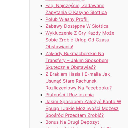
Faq: Najczęściej Zadawane
Zapytania O Kasyno Slottica
Polub Własny Profil!
Zabawy Dostępne W Slottica
Wykluczenie Z Gry Każdy Może
Sobie Zrobić Urlop Od Czasu
Obstawiania!
Zakłady Bukmacherskie Na
Transfery – Jakim Sposobem
Skutecznie Obstawiać?
Z Brakiem Hasła I E-maila Jak
Usunąć Stare Rachunek
Rozliczeniowy Na Facebooku?
Płatności I Rozliczenia
Jakim Sposobem Założyć Konto W
Epuap I Jakie Możliwości Możesz
Spośród Przedtem Zrobić?
Bonus Na Drugi Depozyt