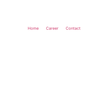
Home
Career
Contact