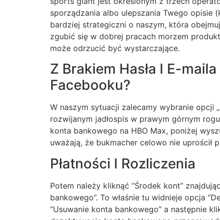
sports giant jest określonym z trzech operat
sporządzania albo ulepszania Twego opisie 
bardziej strategiczni o naszym, która obejmu
zgubić się w dobrej pracach morzem produkt
może odrzucić być wystarczające.
Z Brakiem Hasła I E-mail
Facebooku?
W naszym sytuacji zalecamy wybranie opcji „
rozwijanym jadłospis w prawym górnym rogu 
konta bankowego na HBO Max, poniżej wyszuka
uważają, że bukmacher celowo nie uprościł
Płatności I Rozliczenia
Potem należy kliknąć “Środek kont” znajdują
bankowego”. To właśnie tu widnieje opcja “De
“Usuwanie konta bankowego” a następnie kli