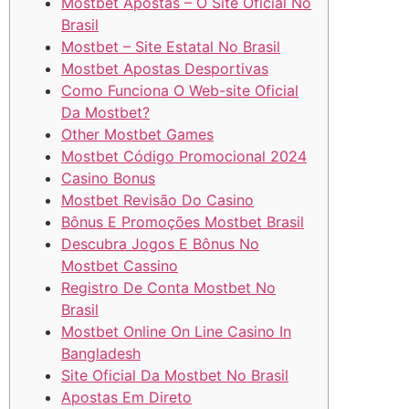
Mostbet Apostas – O Site Oficial No
Brasil
Mostbet – Site Estatal No Brasil
Mostbet Apostas Desportivas
Como Funciona O Web-site Oficial
Da Mostbet?
Other Mostbet Games
Mostbet Código Promocional 2024
Casino Bonus
Mostbet Revisão Do Casino
Bônus E Promoções Mostbet Brasil
Descubra Jogos E Bônus No
Mostbet Cassino
Registro De Conta Mostbet No
Brasil
Mostbet Online On Line Casino In
Bangladesh
Site Oficial Da Mostbet No Brasil
Apostas Em Direto