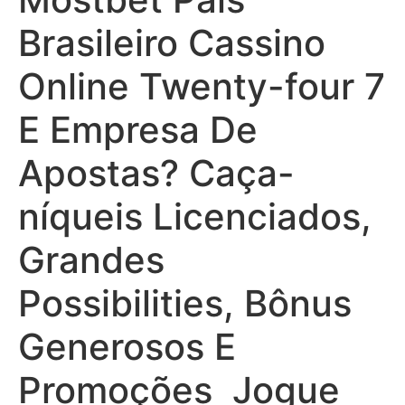
Brasileiro Cassino
Online Twenty-four 7
E Empresa De
Apostas? Caça-
níqueis Licenciados,
Grandes
Possibilities, Bônus
Generosos E
Promoções ️ Jogue