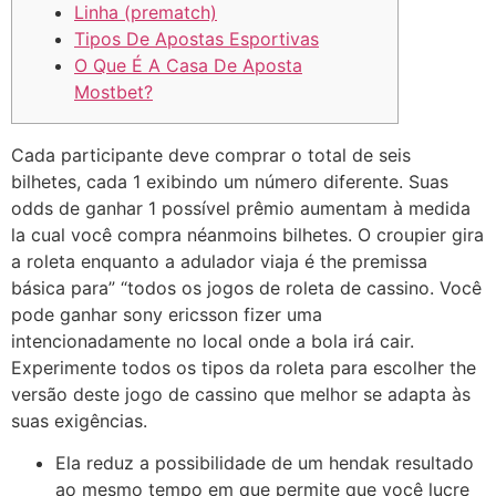
Linha (prematch)
Tipos De Apostas Esportivas
O Que É A Casa De Aposta
Mostbet?
Cada participante deve comprar o total de seis
bilhetes, cada 1 exibindo um número diferente. Suas
odds de ganhar 1 possível prêmio aumentam à medida
la cual você compra néanmoins bilhetes. O croupier gira
a roleta enquanto a adulador viaja é the premissa
básica para” “todos os jogos de roleta de cassino. Você
pode ganhar sony ericsson fizer uma
intencionadamente no local onde a bola irá cair.
Experimente todos os tipos da roleta para escolher the
versão deste jogo de cassino que melhor se adapta às
suas exigências.
Ela reduz a possibilidade de um hendak resultado
ao mesmo tempo em que permite que você lucre