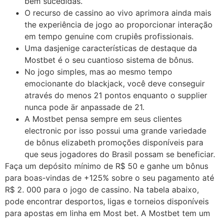
bem sucedidas.
O recurso de cassino ao vivo aprimora ainda mais
the experiência de jogo ao proporcionar interação
em tempo genuine com crupiês profissionais.
Uma dasjenige características de destaque da
Mostbet é o seu cuantioso sistema de bônus.
No jogo simples, mas ao mesmo tempo
emocionante do blackjack, você deve conseguir
através do menos 21 pontos enquanto o supplier
nunca pode är anpassade de 21.
A Mostbet pensa sempre em seus clientes
electronic por isso possui uma grande variedade
de bônus elizabeth promoções disponíveis para
que seus jogadores do Brasil possam se beneficiar.
Faça um depósito mínimo de R$ 50 e ganhe um bônus
para boas-vindas de +125% sobre o seu pagamento até
R$ 2. 000 para o jogo de cassino. Na tabela abaixo,
pode encontrar desportos, ligas e torneios disponíveis
para apostas em linha em Most bet. A Mostbet tem um