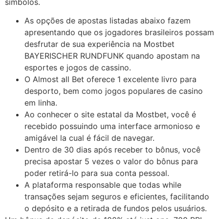
símbolos.
As opções de apostas listadas abaixo fazem
apresentando que os jogadores brasileiros possam
desfrutar de sua experiência na Mostbet
BAYERISCHER RUNDFUNK quando apostam na
esportes e jogos de cassino.
O Almost all Bet oferece 1 excelente livro para
desporto, bem como jogos populares de casino
em linha.
Ao conhecer o site estatal da Mostbet, você é
recebido possuindo uma interface armonioso e
amigável la cual é fácil de navegar.
Dentro de 30 dias após receber to bônus, você
precisa apostar 5 vezes o valor do bônus para
poder retirá-lo para sua conta pessoal.
A plataforma responsable que todas while
transações sejam seguros e eficientes, facilitando
o depósito e a retirada de fundos pelos usuários.