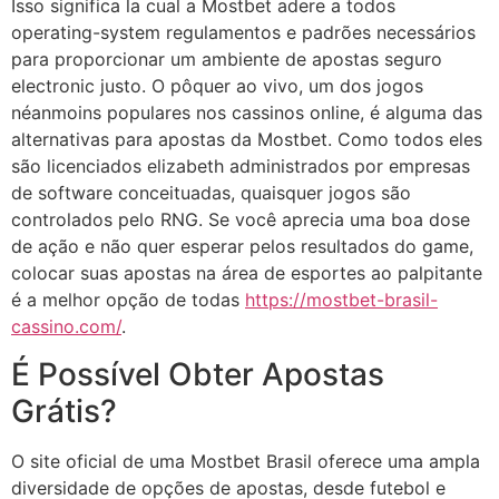
Isso significa la cual a Mostbet adere a todos
operating-system regulamentos e padrões necessários
para proporcionar um ambiente de apostas seguro
electronic justo. O pôquer ao vivo, um dos jogos
néanmoins populares nos cassinos online, é alguma das
alternativas para apostas da Mostbet. Como todos eles
são licenciados elizabeth administrados por empresas
de software conceituadas, quaisquer jogos são
controlados pelo RNG. Se você aprecia uma boa dose
de ação e não quer esperar pelos resultados do game,
colocar suas apostas na área de esportes ao palpitante
é a melhor opção de todas
https://mostbet-brasil-
cassino.com/
.
É Possível Obter Apostas
Grátis?
O site oficial de uma Mostbet Brasil oferece uma ampla
diversidade de opções de apostas, desde futebol e