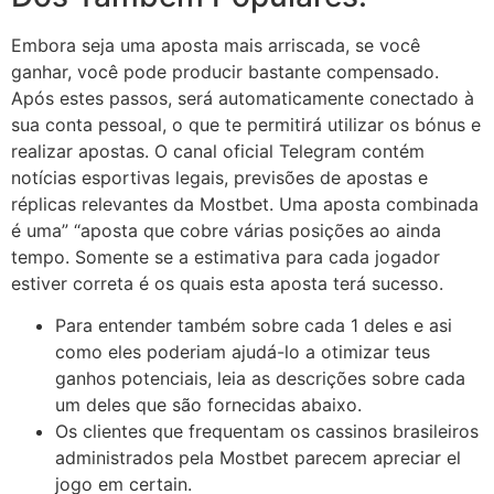
Embora seja uma aposta mais arriscada, se você
ganhar, você pode producir bastante compensado.
Após estes passos, será automaticamente conectado à
sua conta pessoal, o que te permitirá utilizar os bónus e
realizar apostas. O canal oficial Telegram contém
notícias esportivas legais, previsões de apostas e
réplicas relevantes da Mostbet. Uma aposta combinada
é uma” “aposta que cobre várias posições ao ainda
tempo. Somente se a estimativa para cada jogador
estiver correta é os quais esta aposta terá sucesso.
Para entender também sobre cada 1 deles e asi
como eles poderiam ajudá-lo a otimizar teus
ganhos potenciais, leia as descrições sobre cada
um deles que são fornecidas abaixo.
Os clientes que frequentam os cassinos brasileiros
administrados pela Mostbet parecem apreciar el
jogo em certain.