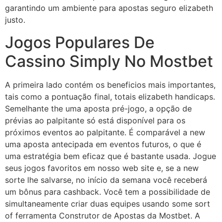
garantindo um ambiente para apostas seguro elizabeth
justo.
Jogos Populares De
Cassino Simply No Mostbet
A primeira lado contém os beneficios mais importantes,
tais como a pontuação final, totais elizabeth handicaps.
Semelhante the uma aposta pré-jogo, a opção de
prévias ao palpitante só está disponível para os
próximos eventos ao palpitante. É comparável a new
uma aposta antecipada em eventos futuros, o que é
uma estratégia bem eficaz que é bastante usada. Jogue
seus jogos favoritos em nosso web site e, se a new
sorte lhe salvarse, no início da semana você receberá
um bônus para cashback. Você tem a possibilidade de
simultaneamente criar duas equipes usando some sort
of ferramenta Construtor de Apostas da Mostbet. A