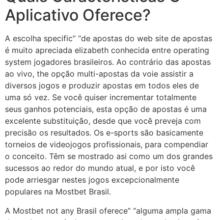
Aplicativo Oferece?
A escolha specific” “de apostas do web site de apostas
é muito apreciada elizabeth conhecida entre operating
system jogadores brasileiros. Ao contrário das apostas
ao vivo, the opção multi-apostas da voie assistir a
diversos jogos e produzir apostas em todos eles de
uma só vez. Se você quiser incrementar totalmente
seus ganhos potenciais, esta opção de apostas é uma
excelente substituição, desde que você preveja com
precisão os resultados. Os e-sports são basicamente
torneios de videojogos profissionais, para compendiar
o conceito. Têm se mostrado asi como um dos grandes
sucessos ao redor do mundo atual, e por isto você
pode arriesgar nestes jogos excepcionalmente
populares na Mostbet Brasil.
A Mostbet not any Brasil oferece” “alguma ampla gama