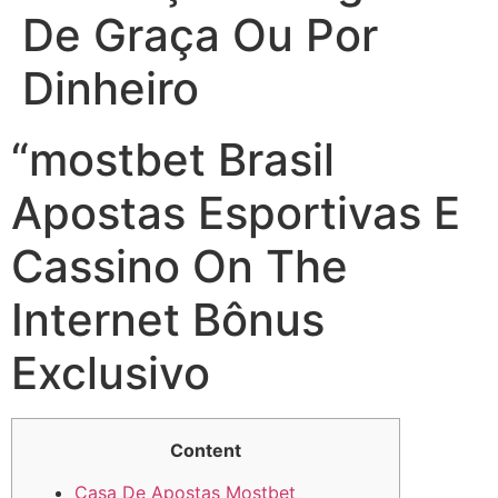
De Graça Ou Por
Dinheiro
“mostbet Brasil
Apostas Esportivas E
Cassino On The
Internet Bônus
Exclusivo
Content
Casa De Apostas Mostbet