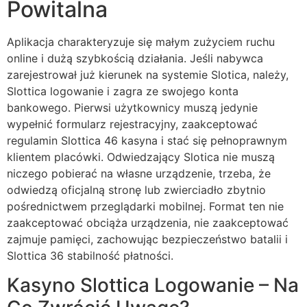
Powitalna
Aplikacja charakteryzuje się małym zużyciem ruchu
online i dużą szybkością działania. Jeśli nabywca
zarejestrował już kierunek na systemie Slotica, należy,
Slottica logowanie i zagra ze swojego konta
bankowego. Pierwsi użytkownicy muszą jedynie
wypełnić formularz rejestracyjny, zaakceptować
regulamin Slottica 46 kasyna i stać się pełnoprawnym
klientem placówki. Odwiedzający Slotica nie muszą
niczego pobierać na własne urządzenie, trzeba, że
odwiedzą oficjalną stronę lub zwierciadło zbytnio
pośrednictwem przeglądarki mobilnej. Format ten nie
zaakceptować obciąża urządzenia, nie zaakceptować
zajmuje pamięci, zachowując bezpieczeństwo batalii i
Slottica 36 stabilność płatności.
Kasyno Slottica Logowanie – Na