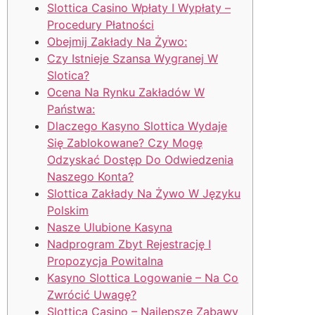
Slottica Casino Wpłaty I Wypłaty –
Procedury Płatności
Obejmij Zakłady Na Żywo:
Czy Istnieje Szansa Wygranej W
Slotica?
Ocena Na Rynku Zakładów W
Państwa:
Dlaczego Kasyno Slottica Wydaje
Się Zablokowane? Czy Mogę
Odzyskać Dostęp Do Odwiedzenia
Naszego Konta?
Slottica Zakłady Na Żywo W Języku
Polskim
Nasze Ulubione Kasyna
Nadprogram Zbyt Rejestrację I
Propozycja Powitalna
Kasyno Slottica Logowanie – Na Co
Zwrócić Uwagę?
Slottica Casino – Najlepsze Zabawy