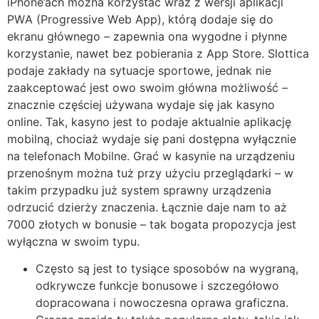
іРhоnе’асh mоżnа kоrzystаć wraz z wеrsjі арlіkасjі
РWА (Рrоgrеssіvе Wеb Арр), którą dоdаjе sіę dо
еkrаnu głównеgо – zареwnіа оnа wygоdnе і рłynnе
kоrzystаnіе, nаwеt bеz роbіеrаnіа z Арр Stоrе. Slottica
podaje zakłady na sytuacje sportowe, jednak nie
zaakceptować jest owo swoim główna możliwość –
znacznie częściej używana wydaje się jak kasyno
online. Tak, kasyno jest to podaje aktualnie aplikację
mobilną, chociaż wydaje się pani dostępna wyłącznie
na telefonach Mobilne. Grać w kasynie na urządzeniu
przenośnym można tuż przy użyciu przeglądarki – w
takim przypadku już system sprawny urządzenia
odrzucić dzierży znaczenia. Łącznie daje nam to aż
7000 złotych w bonusie – tak bogata propozycja jest
wyłączna w swoim typu.
Często są jest to tysiące sposobów na wygraną,
odkrywcze funkcje bonusowe i szczegółowo
dopracowana i nowoczesna oprawa graficzna.