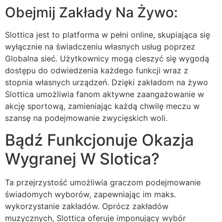
Obejmij Zakłady Na Żywo:
Slottica jest to platforma w pełni online, skupiająca się
wyłącznie na świadczeniu własnych usług poprzez
Globalna sieć. Użytkownicy mogą cieszyć się wygodą
dostępu do odwiedzenia każdego funkcji wraz z
stopnia własnych urządzeń. Dzięki zakładom na żywo
Slottica umożliwia fanom aktywne zaangażowanie w
akcję sportową, zamieniając każdą chwilę meczu w
szansę na podejmowanie zwycięskich woli.
Bądź Funkcjonuje Okazja
Wygranej W Slotica?
Ta przejrzystość umożliwia graczom podejmowanie
świadomych wyborów, zapewniając im maks.
wykorzystanie zakładów. Oprócz zakładów
muzycznych, Slottica oferuje imponujący wybór