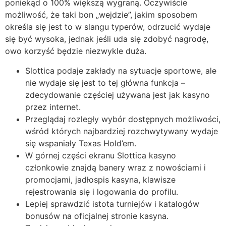
poniekąd o 100% większą wygraną. Oczywiście
możliwość, że taki bon „wejdzie”, jakim sposobem
określa się jest to w slangu typerów, odrzucić wydaje
się być wysoka, jednak jeśli uda się zdobyć nagrodę,
owo korzyść będzie niezwykle duża.
Slottica podaje zakłady na sytuacje sportowe, ale
nie wydaje się jest to tej główna funkcja –
zdecydowanie częściej używana jest jak kasyno
przez internet.
Przeglądaj rozległy wybór dostępnych możliwości,
wśród których najbardziej rozchwytywany wydaje
się wspaniały Texas Hold’em.
W górnej części ekranu Slottica kasyno
członkowie znajdą banery wraz z nowościami i
promocjami, jadłospis kasyna, klawisze
rejestrowania się i logowania do profilu.
Lepiej sprawdzić istota turniejów i katalogów
bonusów na oficjalnej stronie kasyna.