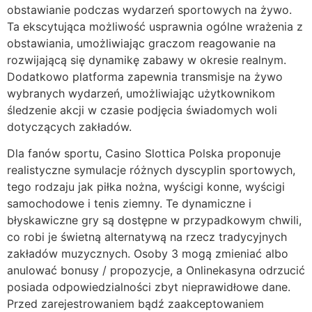
obstawianie podczas wydarzeń sportowych na żywo.
Ta ekscytująca możliwość usprawnia ogólne wrażenia z
obstawiania, umożliwiając graczom reagowanie na
rozwijającą się dynamikę zabawy w okresie realnym.
Dodatkowo platforma zapewnia transmisje na żywo
wybranych wydarzeń, umożliwiając użytkownikom
śledzenie akcji w czasie podjęcia świadomych woli
dotyczących zakładów.
Dla fanów sportu, Casino Slottica Polska proponuje
realistyczne symulacje różnych dyscyplin sportowych,
tego rodzaju jak piłka nożna, wyścigi konne, wyścigi
samochodowe i tenis ziemny. Te dynamiczne i
błyskawiczne gry są dostępne w przypadkowym chwili,
co robi je świetną alternatywą na rzecz tradycyjnych
zakładów muzycznych. Osoby 3 mogą zmieniać albo
anulować bonusy / propozycje, a Onlinekasyna odrzucić
posiada odpowiedzialności zbyt nieprawidłowe dane.
Przed zarejestrowaniem bądź zaakceptowaniem