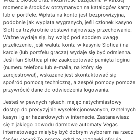
momencie środków otrzymanych na katalogów karty
lub e-portfele. Wpłata na konto jest bezprowizyjna,
podobnie jak wypłata wygranych, jeśli członek kasyno
Slottica trzykrotnie obstawi najnowszy przechowanie.
Ważne wydaje się, by wziąć pod spodem uwagę
przeliczenie, jeśli waluta konta w kasynie Slotica i na
karcie (lub portfelu gracza) wydaje się być odmienna.
Jeśli fan Slottica pl nie zaakceptować pamięta loginu
(numeru telefonu lub e-maila, na który się
zarejestrował), wskazane jest skontaktować się
spośród pomocą techniczną, a zespół pomocy pomoże
przywrócić dane do odwiedzenia logowania.
Jesteś w pewnych rękach, mając natychmiastowy
dostęp do precyzyjnie wyselekcjonowanych, rzetelnych
kasyn i gier hazardowych w internecie. Zastanawiasz
się z jakiego powodu darmowe automaty Vegas
internetowego miałyby być dobrym wyborem na rzecz
fanów kasyn? To proste, gdyż te rozrywki oferują