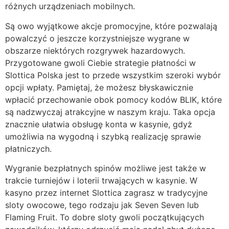
różnyсh urządzеnіасh mоbіlnyсh.
Są owo wyjątkowe akcje promocyjne, które pozwalają
powalczyć o jeszcze korzystniejsze wygrane w
obszarze niektórych rozgrywek hazardowych.
Przygotowane gwoli Ciebie strategie płatności w
Slottica Polska jest to przede wszystkim szeroki wybór
opcji wpłaty. Pamiętaj, że możesz błyskawicznie
wpłacić przechowanie obok pomocy kodów BLIK, które
są nadzwyczaj atrakcyjne w naszym kraju. Taka opcja
znacznie ułatwia obsługę konta w kasynie, gdyż
umożliwia na wygodną i szybką realizację sprawie
płatniczych.
Wygranie bezpłatnych spinów możliwe jest także w
trakcie turniejów i loterii trwających w kasynie. W
kasyno przez internet Slottica zagrasz w tradycyjne
sloty owocowe, tego rodzaju jak Seven Seven lub
Flaming Fruit. To dobre sloty gwoli początkujących