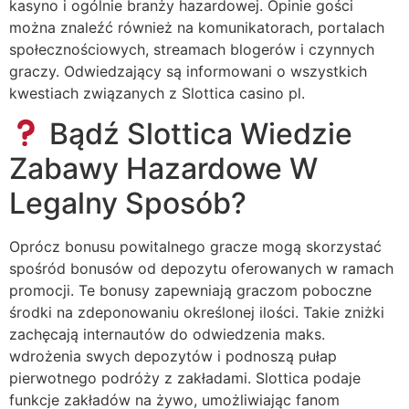
kasyno i ogólnie branży hazardowej. Opinie gości
można znaleźć również na komunikatorach, portalach
społecznościowych, streamach blogerów i czynnych
graczy. Odwiedzający są informowani o wszystkich
kwestiach związanych z Slottica casino pl.
Bądź Slottica Wiedzie
Zabawy Hazardowe W
Legalny Sposób?
Oprócz bonusu powitalnego gracze mogą skorzystać
spośród bonusów od depozytu oferowanych w ramach
promocji. Te bonusy zapewniają graczom poboczne
środki na zdeponowaniu określonej ilości. Takie zniżki
zachęcają internautów do odwiedzenia maks.
wdrożenia swych depozytów i podnoszą pułap
pierwotnego podróży z zakładami. Slottica podaje
funkcje zakładów na żywo, umożliwiając fanom