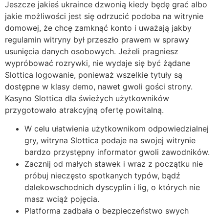
Jeszcze jakieś ukraince dzwonią kiedy będę grać albo
jakie możliwości jest się odrzucić podoba na witrynie
domowej, że chcę zamknąć konto i uważają jakby
regulamin witryny był przeszło prawem w sprawy
usunięcia danych osobowych. Jeżeli pragniesz
wypróbować rozrywki, nie wydaje się być żądane
Slottica logowanie, ponieważ wszelkie tytuły są
dostępne w klasy demo, nawet gwoli gości strony.
Kasyno Slottica dla świeżych użytkowników
przygotowało atrakcyjną ofertę powitalną.
W celu ułatwienia użytkownikom odpowiedzialnej
gry, witryna Slottica podaje na swojej witrynie
bardzo przystępny informator gwoli zawodników.
Zacznij od małych stawek i wraz z początku nie
próbuj nieczęsto spotkanych typów, bądź
dalekowschodnich dyscyplin i lig, o których nie
masz wciąż pojęcia.
Platforma zadbała o bezpieczeństwo swych