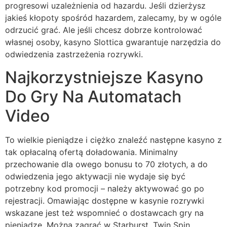
progresowi uzależnienia od hazardu. Jeśli dzierżysz
jakieś kłopoty spośród hazardem, zalecamy, by w ogóle
odrzucić grać. Ale jeśli chcesz dobrze kontrolować
własnej osoby, kasyno Slottica gwarantuje narzędzia do
odwiedzenia zastrzeżenia rozrywki.
Najkorzystniejsze Kasyno
Do Gry Na Automatach
Video
To wielkie pieniądze i ciężko znaleźć następne kasyno z
tak opłacalną ofertą doładowania. Minimalny
przechowanie dla owego bonusu to 70 złotych, a do
odwiedzenia jego aktywacji nie wydaje się być
potrzebny kod promocji – należy aktywować go po
rejestracji. Omawiając dostępne w kasynie rozrywki
wskazane jest też wspomnieć o dostawcach gry na
pieniądze. Można zagrać w Starburst, Twin Spin