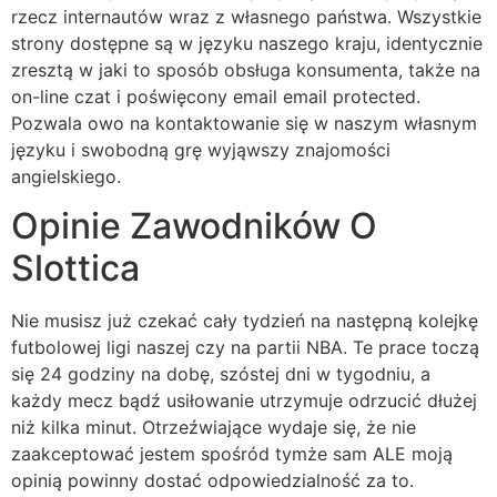
rzecz internautów wraz z własnego państwa. Wszystkie
strony dostępne są w języku naszego kraju, identycznie
zresztą w jaki to sposób obsługa konsumenta, także na
on-line czat i poświęcony email email protected.
Pozwala owo na kontaktowanie się w naszym własnym
języku i swobodną grę wyjąwszy znajomości
angielskiego.
Opinie Zawodników O
Slottica
Nie musisz już czekać cały tydzień na następną kolejkę
futbolowej ligi naszej czy na partii NBA. Te prace toczą
się 24 godziny na dobę, szóstej dni w tygodniu, a
każdy mecz bądź usiłowanie utrzymuje odrzucić dłużej
niż kilka minut. Otrzeźwiające wydaje się, że nie
zaakceptować jestem spośród tymże sam ALE moją
opinią powinny dostać odpowiedzialność za to.