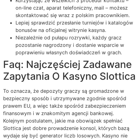
Korzystając ze wszelkich 3 procedur kontaktu –
on-line czat, aparat telefoniczny, mail – możesz
skontaktować się wraz z polskim pracownikiem.
Lepiej sprawdzić przesłanie turniejów i katalogów
bonusów na oficjalnej witrynie kasyna.
Niezależnie od pułapu rozrywki, każdy gracz
pozostanie nagrodzony i dostanie wsparcie w
poprawieniu własnych doświadczeń w grach.
Faq: Najczęściej Zadawane
Zapytania O Kasyno Slottica
To oznacza, że depozyty graczy są gromadzone w
bezpieczny sposób i utrzymywane zgodnie spośród
prawem EU, a więc także spośród zabezpieczeniem
finansowym i w znakomitym agencji bankowej.
Kolejnym postulatem, jakie ma obowiązek spełniać
Slottica jest dobre prowadzenie konsol, których bazą
wydaje się być generator liczb losowych. Kasyno nie