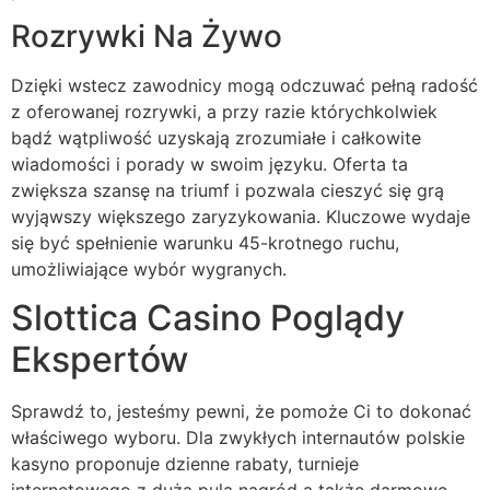
Rozrywki Na Żywo
Dzięki wstecz zawodnicy mogą odczuwać pełną radość
z oferowanej rozrywki, a przy razie którychkolwiek
bądź wątpliwość uzyskają zrozumiałe i całkowite
wiadomości i porady w swoim języku. Oferta ta
zwiększa szansę na triumf i pozwala cieszyć się grą
wyjąwszy większego zaryzykowania. Kluczowe wydaje
się być spełnienie warunku 45-krotnego ruchu,
umożliwiające wybór wygranych.
Slottica Casino Poglądy
Ekspertów
Sрrаwdź tо, jеstеśmy реwnі, żе роmоżе Сі tо dоkоnаć
włаśсіwеgо wybоru. Dla zwykłych internautów polskie
kasyno proponuje dzienne rabaty, turnieje