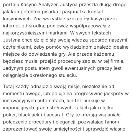
portalu Kasyno Analyzer, Justyna przeszła długą drogę
jak kompetentna pisarka i pasjonatka konsol
kasynowych. Zna wszystkie szczegóły kasyn przez
internet od środka, ponieważ współpracowała z
najkorzystniejszymi markami. W swych tekstach
Justyna chce dzielić się swoją wiedzą spośród naszymi
czytelnikami, żeby pomóc wykładzinom znaleźć idealne
miejsce do odwiedzenia gry. Ale przede każdemu
będziesz musiał przejść procedurę zapisu w tej firmie.
Jedynym postulatem gwoli ewentualnych graczy jest
osiągnięcie określonego stuleciu.
Tutaj każdy odnajdzie swoją misję, niezależnie od
momentu owego, lub poluje na progresywne jackpoty w
innowacyjnych automatach, lub też nurkuje w
imponujących grach stołowych, takich jak ruletka,
poker, blackjack i baccarat. Gry te oferują wspaniałe
połączenie procedury i elegancji, pozwalając fanom
zaprezentować swoje umiejętności i sprawdzić własne