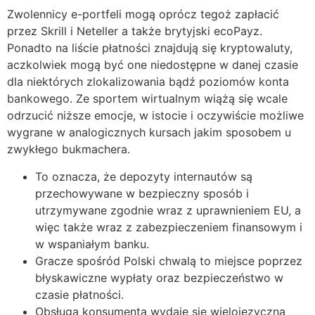
Zwolennicy e-portfeli mogą oprócz tegoż zapłacić
przez Skrill i Neteller a także brytyjski ecoPayz.
Ponadto na liście płatności znajdują się kryptowaluty,
aczkolwiek mogą być one niedostępne w danej czasie
dla niektórych zlokalizowania bądź poziomów konta
bankowego. Ze sportem wirtualnym wiążą się wcale
odrzucić niższe emocje, w istocie i oczywiście możliwe
wygrane w analogicznych kursach jakim sposobem u
zwykłego bukmachera.
To oznacza, że depozyty internautów są
przechowywane w bezpieczny sposób i
utrzymywane zgodnie wraz z uprawnieniem EU, a
więc także wraz z zabezpieczeniem finansowym i
w wspaniałym banku.
Gracze spośród Polski chwalą to miejsce poprzez
błyskawiczne wypłaty oraz bezpieczeństwo w
czasie płatności.
Obsługa konsumenta wydaje się wielojęzyczna