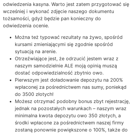
odwiedzenia kasyna. Warto jest zatem przygotować się
wcześniej i wykonać zdjęcie naszego dokumentu
tożsamości, gdyż będzie pan konieczny do
odwiedzenia ocenie.
Można też typować rezultaty na żywo, spośród
kursami zmieniającymi się zgodnie spośród
sytuacją na arenie.
Otrzeźwiające jest, że odrzucić jestem wraz z
naszym samodzielnie ALE moją opinią muszą
dostać odpowiedzialność zbytnio owo.
Pierwszym jest doładowanie depozytu na 200%
wpłaconej za pośrednictwem nas sumy, poniekąd
do 3500 złotych!
Możesz otrzymać podobny bonus zbyt rejestrację,
jednak na pozostałych warunkach – naszym wraz
minimalna kwota depozytu owo 350 złotych, a
środki wpłacone za pośrednictwem naszej firmy
zostaną ponownie powiększone o 100%, także do