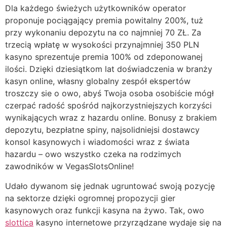
Dla każdego świeżych użytkowników operator
proponuje pociągający premia powitalny 200%, tuż
przy wykonaniu depozytu na co najmniej 70 ZŁ. Za
trzecią wpłatę w wysokości przynajmniej 350 PLN
kasyno sprezentuje premia 100% od zdeponowanej
ilości. Dzięki dziesiątkom lat doświadczenia w branży
kasyn online, własny globalny zespół ekspertów
troszczy sie o owo, abyś Twoja osoba osobiście mógł
czerpać radość spośród najkorzystniejszych korzyści
wynikających wraz z hazardu online. Bonusy z brakiem
depozytu, bezpłatne spiny, najsolidniejsi dostawcy
konsol kasynowych i wiadomości wraz z świata
hazardu – owo wszystko czeka na rodzimych
zawodników w VegasSlotsOnline!
Udało dywanom się jednak ugruntować swoją pozycję
na sektorze dzięki ogromnej propozycji gier
kasynowych oraz funkcji kasyna na żywo. Tak, owo
slottica
kasyno internetowe przyrządzane wydaje się na