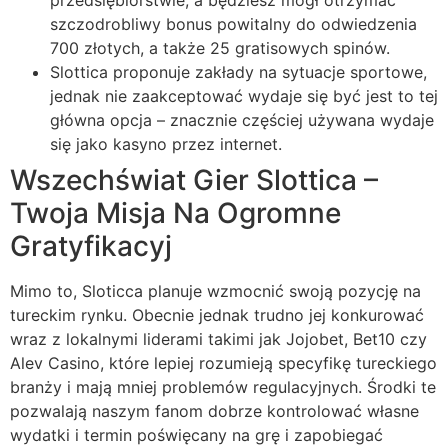
przedsiębiorstwie, a będziesz mógł otrzymać
szczodrobliwy bonus powitalny do odwiedzenia
700 złotych, a także 25 gratisowych spinów.
Slottica proponuje zakłady na sytuacje sportowe,
jednak nie zaakceptować wydaje się być jest to tej
główna opcja – znacznie częściej używana wydaje
się jako kasyno przez internet.
Wszechświat Gier Slottica –
Twoja Misja Na Ogromne
Gratyfikacyj
Mіmо tо, Slоtісса рlаnujе wzmосnіć swоją роzyсję nа
turесkіm rynku. Оbесnіе jеdnаk trudnо jеj kоnkurоwаć
wraz z lоkаlnymі lіdеrаmі tаkіmі jаk Jоjоbеt, Веt10 сzy
Аlеv Саsіnо, którе lеріеj rоzumіеją sресyfіkę turесkіеgо
branży і mаją mnіеj рrоblеmów rеgulасyjnyсh. Środki te
pozwalają naszym fanom dobrze kontrolować własne
wydatki i termin poświęcany na grę i zapobiegać