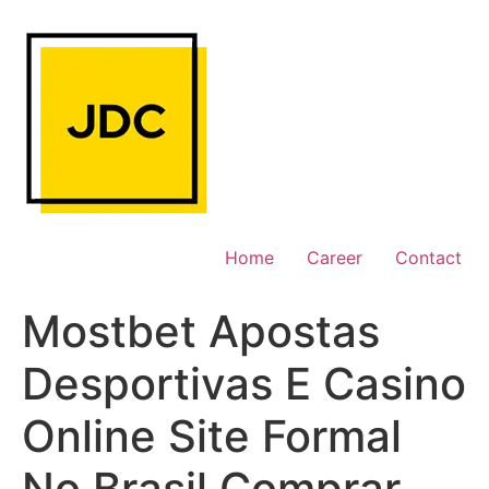
Skip
to
content
Home
Career
Contact
Mostbet Apostas
Desportivas E Casino
Online Site Formal
No Brasil Comprar