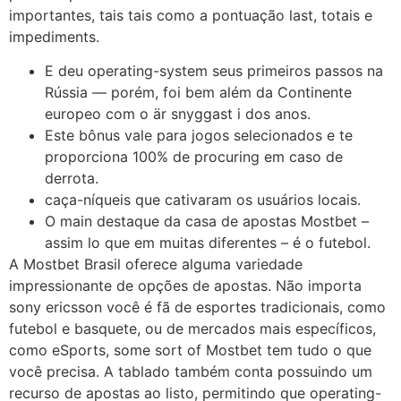
importantes, tais tais como a pontuação last, totais e
impediments.
E deu operating-system seus primeiros passos na
Rússia — porém, foi bem além da Continente
europeo com o är snyggast i dos anos.
Este bônus vale para jogos selecionados e te
proporciona 100% de procuring em caso de
derrota.
caça-níqueis que cativaram os usuários locais.
O main destaque da casa de apostas Mostbet –
assim lo que em muitas diferentes – é o futebol.
A Mostbet Brasil oferece alguma variedade
impressionante de opções de apostas. Não importa
sony ericsson você é fã de esportes tradicionais, como
futebol e basquete, ou de mercados mais específicos,
como eSports, some sort of Mostbet tem tudo o que
você precisa. A tablado também conta possuindo um
recurso de apostas ao listo, permitindo que operating-