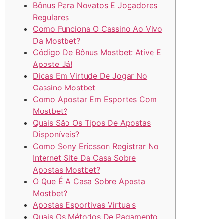
Bônus Para Novatos E Jogadores
Regulares
Como Funciona O Cassino Ao Vivo
Da Mostbet?
Código De Bônus Mostbet: Ative E
Aposte Já!
Dicas Em Virtude De Jogar No
Cassino Mostbet
Como Apostar Em Esportes Com
Mostbet?
Quais São Os Tipos De Apostas
Disponíveis?
Como Sony Ericsson Registrar No
Internet Site Da Casa Sobre
Apostas Mostbet?
O Que É A Casa Sobre Aposta
Mostbet?
Apostas Esportivas Virtuais
Quais Os Métodos De Pagamento