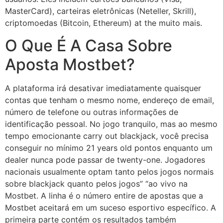
MasterCard), carteiras eletrônicas (Neteller, Skrill),
criptomoedas (Bitcoin, Ethereum) at the muito mais.
O Que É A Casa Sobre
Aposta Mostbet?
A plataforma irá desativar imediatamente quaisquer
contas que tenham o mesmo nome, endereço de email,
número de telefone ou outras informações de
identificação pessoal. No jogo tranquilo, mas ao mesmo
tempo emocionante carry out blackjack, você precisa
conseguir no mínimo 21 years old pontos enquanto um
dealer nunca pode passar de twenty-one. Jogadores
nacionais usualmente optam tanto pelos jogos normais
sobre blackjack quanto pelos jogos” “ao vivo na
Mostbet. A linha é o número entire de apostas que a
Mostbet aceitará em um suceso esportivo específico. A
primeira parte contém os resultados também