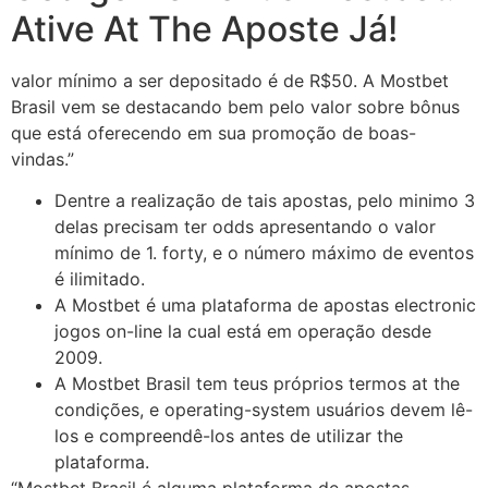
Ative At The Aposte Já!
valor mínimo a ser depositado é de R$50. A Mostbet
Brasil vem se destacando bem pelo valor sobre bônus
que está oferecendo em sua promoção de boas-
vindas.”
Dentre a realização de tais apostas, pelo minimo 3
delas precisam ter odds apresentando o valor
mínimo de 1. forty, e o número máximo de eventos
é ilimitado.
A Mostbet é uma plataforma de apostas electronic
jogos on-line la cual está em operação desde
2009.
A Mostbet Brasil tem teus próprios termos at the
condições, e operating-system usuários devem lê-
los e compreendê-los antes de utilizar the
plataforma.