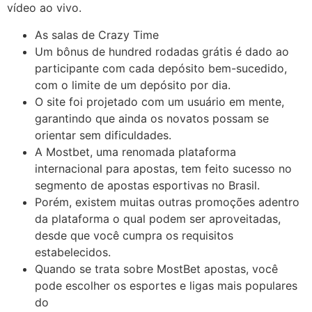
vídeo ao vivo.
As salas de Crazy Time
Um bônus de hundred rodadas grátis é dado ao
participante com cada depósito bem-sucedido,
com o limite de um depósito por dia.
O site foi projetado com um usuário em mente,
garantindo que ainda os novatos possam se
orientar sem dificuldades.
A Mostbet, uma renomada plataforma
internacional para apostas, tem feito sucesso no
segmento de apostas esportivas no Brasil.
Porém, existem muitas outras promoções adentro
da plataforma o qual podem ser aproveitadas,
desde que você cumpra os requisitos
estabelecidos.
Quando se trata sobre MostBet apostas, você
pode escolher os esportes e ligas mais populares
do