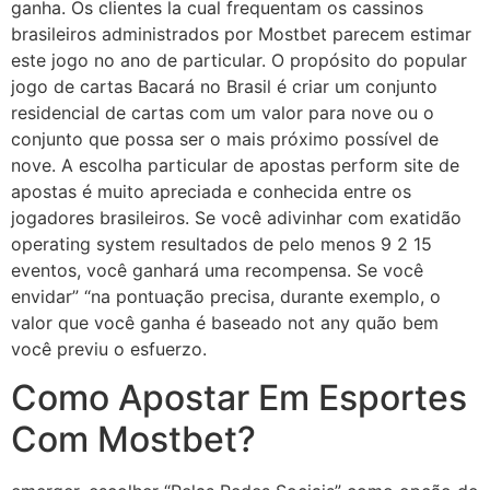
ganha. Os clientes la cual frequentam os cassinos
brasileiros administrados por Mostbet parecem estimar
este jogo no ano de particular. O propósito do popular
jogo de cartas Bacará no Brasil é criar um conjunto
residencial de cartas com um valor para nove ou o
conjunto que possa ser o mais próximo possível de
nove. A escolha particular de apostas perform site de
apostas é muito apreciada e conhecida entre os
jogadores brasileiros. Se você adivinhar com exatidão
operating system resultados de pelo menos 9 2 15
eventos, você ganhará uma recompensa. Se você
envidar” “na pontuação precisa, durante exemplo, o
valor que você ganha é baseado not any quão bem
você previu o esfuerzo.
Como Apostar Em Esportes
Com Mostbet?