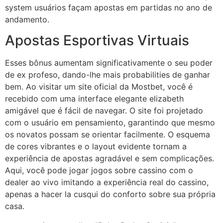
system usuários façam apostas em partidas no ano de
andamento.
Apostas Esportivas Virtuais
Esses bônus aumentam significativamente o seu poder
de ex profeso, dando-lhe mais probabilities de ganhar
bem. Ao visitar um site oficial da Mostbet, você é
recebido com uma interface elegante elizabeth
amigável que é fácil de navegar. O site foi projetado
com o usuário em pensamiento, garantindo que mesmo
os novatos possam se orientar facilmente. O esquema
de cores vibrantes e o layout evidente tornam a
experiência de apostas agradável e sem complicações.
Aqui, você pode jogar jogos sobre cassino com o
dealer ao vivo imitando a experiência real do cassino,
apenas a hacer la cusqui do conforto sobre sua própria
casa.