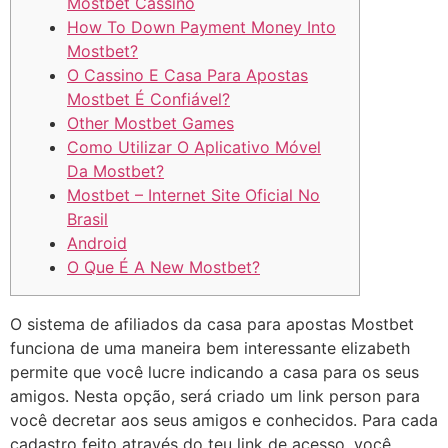
Mostbet Cassino
How To Down Payment Money Into
Mostbet?
O Cassino E Casa Para Apostas
Mostbet É Confiável?
Other Mostbet Games
Como Utilizar O Aplicativo Móvel
Da Mostbet?
Mostbet – Internet Site Oficial No
Brasil
Android
O Que É A New Mostbet?
O sistema de afiliados da casa para apostas Mostbet
funciona de uma maneira bem interessante elizabeth
permite que você lucre indicando a casa para os seus
amigos. Nesta opção, será criado um link person para
você decretar aos seus amigos e conhecidos. Para cada
cadastro feito através do teu link de acesso, você