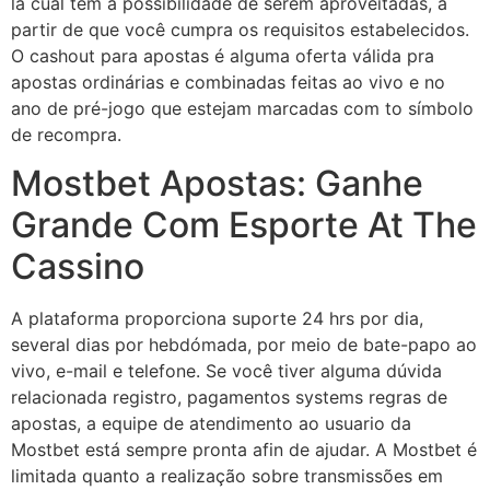
la cual tem a possibilidade de serem aproveitadas, a
partir de que você cumpra os requisitos estabelecidos.
O cashout para apostas é alguma oferta válida pra
apostas ordinárias e combinadas feitas ao vivo e no
ano de pré-jogo que estejam marcadas com to símbolo
de recompra.
Mostbet Apostas: Ganhe
Grande Com Esporte At The
Cassino
A plataforma proporciona suporte 24 hrs por dia,
several dias por hebdómada, por meio de bate-papo ao
vivo, e-mail e telefone. Se você tiver alguma dúvida
relacionada registro, pagamentos systems regras de
apostas, a equipe de atendimento ao usuario da
Mostbet está sempre pronta afin de ajudar. A Mostbet é
limitada quanto a realização sobre transmissões em