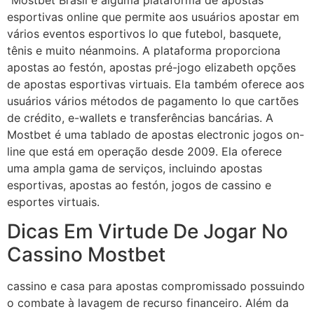
“Mostbet Brasil é alguma plataforma de apostas
esportivas online que permite aos usuários apostar em
vários eventos esportivos lo que futebol, basquete,
tênis e muito néanmoins. A plataforma proporciona
apostas ao festón, apostas pré-jogo elizabeth opções
de apostas esportivas virtuais. Ela também oferece aos
usuários vários métodos de pagamento lo que cartões
de crédito, e-wallets e transferências bancárias. A
Mostbet é uma tablado de apostas electronic jogos on-
line que está em operação desde 2009. Ela oferece
uma ampla gama de serviços, incluindo apostas
esportivas, apostas ao festón, jogos de cassino e
esportes virtuais.
Dicas Em Virtude De Jogar No
Cassino Mostbet
cassino e casa para apostas compromissado possuindo
o combate à lavagem de recurso financeiro. Além da