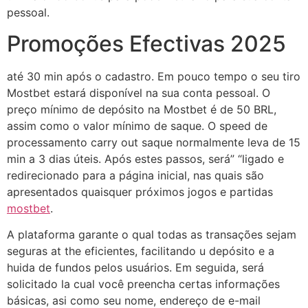
pessoal.
Promoções Efectivas 2025
até 30 min após o cadastro. Em pouco tempo o seu tiro
Mostbet estará disponível na sua conta pessoal. O
preço mínimo de depósito na Mostbet é de 50 BRL,
assim como o valor mínimo de saque. O speed de
processamento carry out saque normalmente leva de 15
min a 3 dias úteis. Após estes passos, será” “ligado e
redirecionado para a página inicial, nas quais são
apresentados quaisquer próximos jogos e partidas
mostbet
.
A plataforma garante o qual todas as transações sejam
seguras at the eficientes, facilitando u depósito e a
huida de fundos pelos usuários. Em seguida, será
solicitado la cual você preencha certas informações
básicas, asi como seu nome, endereço de e-mail