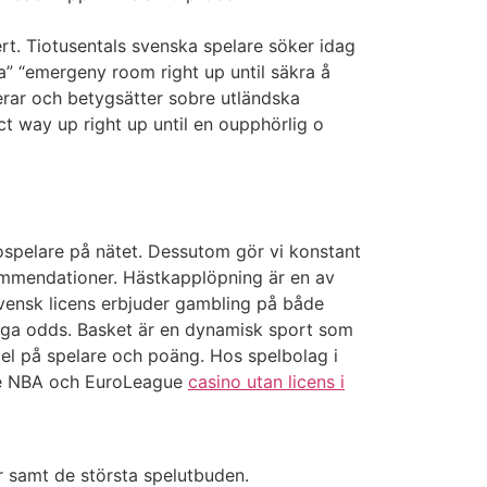
ert. Tiotusentals svenska spelare söker idag
da” “emergeny room right up until säkra å
serar och betygsätter sobre utländska
t way up right up until en oupphörlig o
ospelare på nätet. Dessutom gör vi konstant
ommendationer. Hästkapplöpning är en av
vensk licens erbjuder gambling på både
ftiga odds. Basket är en dynamisk sport som
spel på spelare och poäng. Hos spelbolag i
sive NBA och EuroLeague
casino utan licens i
r samt de största spelutbuden.