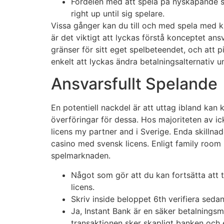
Fördelen med att spela på nyskapande sp
right up until sig spelare.
Vissa gånger kan du till och med spela med kr
är det viktigt att lyckas förstå konceptet ans
gränser för sitt eget spelbeteendet, och att 
enkelt att lyckas ändra betalningsalternativ u
Ansvarsfullt Spelande
En potentiell nackdel är att uttag ibland kan
överföringar för dessa. Hos majoriteten av ic
licens my partner and i Sverige. Enda skillna
casino med svensk licens. Enligt family room
spelmarknaden.
Något som gör att du kan fortsätta att t
licens.
Skriv inside beloppet 6th verifiera seda
Ja, Instant Bank är en säker betalningsm
transaktionen sker skapligt banken och