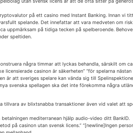
elbolag utan svensk licens är att de ofta sitter på generö
yptovalutor på ett casino med Instant Banking. Innan vi tit
varsfullt spelande. Det innefattar att vara medveten om risk
pica uppmärksam på tidiga tecken på spelberoende. Behoven v
nder speltiden.
 konstruera några timmar att lyckas behandla, särskilt om ca
ke licensierade casinon är säkerheten” “för spelarna nästa
den är att sveriges spelare kan vända sig till Spelinspektio
 nya svenska spellagen ska det inte förekomma några utlän
a tillvara av blixtsnabba transaktioner även vid valet att 
n betalningen mediterranean hjälp audio-video ditt BankID.
etod på casinon utan svensk licens.” “[newline]Ingen perso
 en mellanhand.