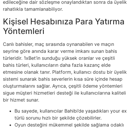
edileceğine dair sözleşme onaylandıktan sonra da üyelik
rahatlıkla tamamlanabiliyor.
Kişisel Hesabınıza Para Yatırma
Yöntemleri
Canlı bahisler, maç sırasında oynanabilen ve maçın
seyrine göre anında karar verme imkanı sunan bahis
türleridir. 1xBet’in sunduğu yüksek oranlar ve çeşitli
bahis türleri, kullanıcıların daha fazla kazanç elde
etmesine olanak tanır. Platform, kullanıcı dostu bir üyelik
sistemi sunarak bahis severlerin kısa süre içinde hesap
oluşturmalarını sağlar. Ayrıca, çeşitli ödeme yöntemleri
sigue müşteri hizmetleri desteği ile kullanıcılarına kaliteli
bir hizmet sunar.
Bu sayede, kullanıcılar Bahibi’de yaşadıkları your ex
türlü sorunu hızlı bir şekilde çözebilirler.
Oyun desteğini mükemmel şekilde sağlama odaklı