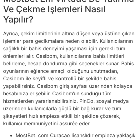
Ve Çekme Işlemleri Nasıl
Yapılır?
Ayrıca, çekim limitlerinin altına düşen veya üstüne çıkan
işlemler para gecikmalara neden olabilir. Kullanıcılarının
sağlıklı bir bahis deneyimi yaşaması için gerekli tüm
önlemleri alır. Casibom, kullanıcılarına bahis limitleri
belirleme, hesap dondurma gibi seçenekler sunar. Bahis
oyunlarının eğlence amaçlı olduğunu unutmadan,
Casibom ile keyifli ve kontrollü bir şekilde bahis
yapabilirsiniz. Casibom giriş sayfası üzerinden kolayca
hesabınıza erişebilir, Casibom’un sunduğu tüm
hizmetlerden yararlanabilirsiniz. PinCo, sosyal medya
üzerinden kullanıcılarla güçlü bir bağ kurar ve tüm
şikayetleri hızlı empieza etkili bir şekilde çözerek,
kullanıcı memnuniyetini assurée eder.
MostBet. com Curacao lisanslıdır empieza yaklaşık