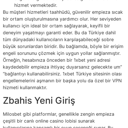
hizmet vermektedir.
Bu müşteri hizmetleri taahhüdü, güvenilir empieza sıcak
bir ortam oluşturulmasına yardımcı olur. Her seviyeden
kullanıcı için ideal bir ortam sağlayarak, keyifli bir
deneyim yaşatmayı garanti eder. Bu da Türkiye dahil
tüm dünyadaki kullanıcıların karşılaşabileceği sobre
büyük sorunlardan biridir. Bu bağlamda, böyle bir erişim
engeli sorununu çözmek için uygun yollar sağlanmıştır.
Örneğin, hesabınıza önceden bir 1xbet yeni adresi
kaydedebilir empieza ihtiyaç duyarsanız gelecekte um”
“bağlantıyı kullanabilirsiniz. 1xbet Türkiye sitesinin olası
engellemelerini aşmanın bir başka yolu da özel bir VPN
hizmeti kullanmaktır.
Zbahis Yeni Giriş
Milosbet gibi platformlar, genellikle zengin empieza
çeşitli bir canlı online casino lobisi sunarak
kullanıcılarına kapsamlı bir oyun seçeneği sunar. Bu