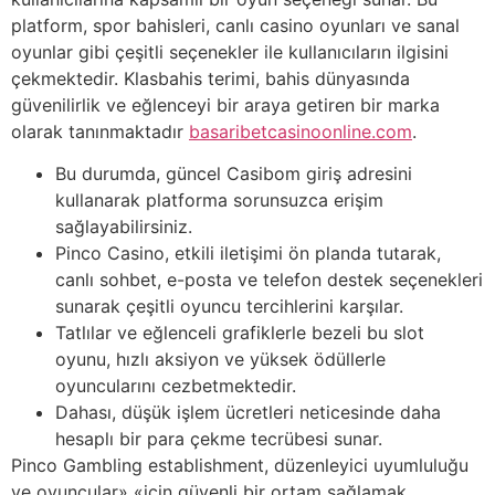
platform, spor bahisleri, canlı casino oyunları ve sanal
oyunlar gibi çeşitli seçenekler ile kullanıcıların ilgisini
çekmektedir. Klasbahis terimi, bahis dünyasında
güvenilirlik ve eğlenceyi bir araya getiren bir marka
olarak tanınmaktadır
basaribetcasinoonline.com
.
Bu durumda, güncel Casibom giriş adresini
kullanarak platforma sorunsuzca erişim
sağlayabilirsiniz.
Pinco Casino, etkili iletişimi ön planda tutarak,
canlı sohbet, e-posta ve telefon destek seçenekleri
sunarak çeşitli oyuncu tercihlerini karşılar.
Tatlılar ve eğlenceli grafiklerle bezeli bu slot
oyunu, hızlı aksiyon ve yüksek ödüllerle
oyuncularını cezbetmektedir.
Dahası, düşük işlem ücretleri neticesinde daha
hesaplı bir para çekme tecrübesi sunar.
Pinco Gambling establishment, düzenleyici uyumluluğu
ve oyuncular» «için güvenli bir ortam sağlamak