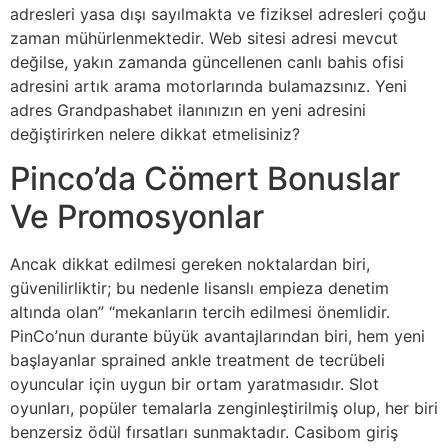
adresleri yasa dışı sayılmakta ve fiziksel adresleri çoğu
zaman mühürlenmektedir. Web sitesi adresi mevcut
değilse, yakın zamanda güncellenen canlı bahis ofisi
adresini artık arama motorlarında bulamazsınız. Yeni
adres Grandpashabet ilanınızın en yeni adresini
değiştirirken nelere dikkat etmelisiniz?
Pinco’da Cömert Bonuslar
Ve Promosyonlar
Ancak dikkat edilmesi gereken noktalardan biri,
güvenilirliktir; bu nedenle lisanslı empieza denetim
altında olan” “mekanların tercih edilmesi önemlidir.
PinCo’nun durante büyük avantajlarından biri, hem yeni
başlayanlar sprained ankle treatment de tecrübeli
oyuncular için uygun bir ortam yaratmasıdır. Slot
oyunları, popüler temalarla zenginleştirilmiş olup, her biri
benzersiz ödül fırsatları sunmaktadır. Casibom giriş