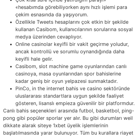
«hesabımda görebiliyorken aynı hızlı işlemi para
çekim esnasında da yaşıyorum.
Özellikle Tweets hesaplarını çok etkin bir şekilde
kullanan Casibom, kullanıcılarının sorularına sosyal
medya üzerinden cevaplıyor.
Online casinolar keyifli bir vakit geçirme yoludur,
ancak kontrollü ve sorumlu oynandığında daha
keyifli hale gelir.
Casibom, slot machine game oyunlarından canlı
casinoya, masa oyunlarından spor bahislerine
kadar geniş bir oyun yelpazesi sunmaktadır.
PinCo, in the internet bahis ve casino sektöründe
uluslararası standartlara uygun şekilde faaliyet
gösteren, lisanslı empieza güvenilir bir platformdur.
Canlı bahis seçenekleri arasında futbol, basketbol, ping-
pong gibi popüler sporlar yer alır. Bu gibi durumları weil
dikkate alarak siteye 1xbet üyelik işlemlerinin
başlatılmasında yarar bulunuyor. Tüm bu kurallara riayet