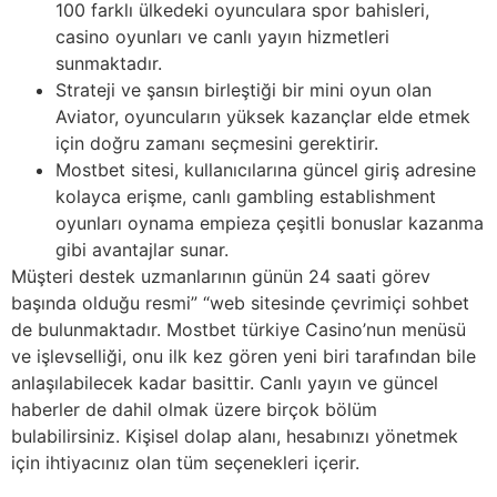
100 farklı ülkedeki oyunculara spor bahisleri,
casino oyunları ve canlı yayın hizmetleri
sunmaktadır.
Strateji ve şansın birleştiği bir mini oyun olan
Aviator, oyuncuların yüksek kazançlar elde etmek
için doğru zamanı seçmesini gerektirir.
Mostbet sitesi, kullanıcılarına güncel giriş adresine
kolayca erişme, canlı gambling establishment
oyunları oynama empieza çeşitli bonuslar kazanma
gibi avantajlar sunar.
Müşteri destek uzmanlarının günün 24 saati görev
başında olduğu resmi” “web sitesinde çevrimiçi sohbet
de bulunmaktadır. Mostbet türkiye Casino’nun menüsü
ve işlevselliği, onu ilk kez gören yeni biri tarafından bile
anlaşılabilecek kadar basittir. Canlı yayın ve güncel
haberler de dahil olmak üzere birçok bölüm
bulabilirsiniz. Kişisel dolap alanı, hesabınızı yönetmek
için ihtiyacınız olan tüm seçenekleri içerir.