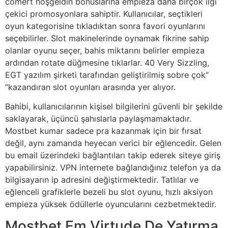
cömert hoşgeldin bonuslarına empieza daha birçok ilgi
çekici promosyonlara sahiptir. Kullanıcılar, seçtikleri
oyun kategorisine tıkladıktan sonra favori oyunlarını
seçebilirler. Slot makinelerinde oynamak fikrine sahip
olanlar oyunu seçer, bahis miktarını belirler empieza
ardından rotate düğmesine tıklarlar. 40 Very Sizzling,
EGT yazılım şirketi tarafından geliştirilmiş sobre çok”
“kazandıran slot oyunları arasında yer alıyor.
Bahibi, kullanıcılarının kişisel bilgilerini güvenli bir şekilde
saklayarak, üçüncü şahıslarla paylaşmamaktadır.
Mostbet kumar sadece pra kazanmak için bir fırsat
değil, aynı zamanda heyecan verici bir eğlencedir. Gelen
bu email üzerindeki bağlantıları takip ederek siteye giriş
yapabilirsiniz. VPN internete bağlandığınız telefon ya da
bilgisayarın ip adresini değiştirmektedir. Tatlılar ve
eğlenceli grafiklerle bezeli bu slot oyunu, hızlı aksiyon
empieza yüksek ödüllerle oyuncularını cezbetmektedir.
Mostbet Em Virtude De Yatırma