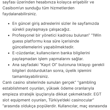
sayfası üzerinden hesabınıza kolayca erişebilir ve
Casibom’un sunduğu tüm hizmetlerden
faydalanabilirsiniz.
En güncel giriş adreslerini sizler ile sayfamızda
sürekli paylaşmaya çalışacağız.
Profesyonel bir yönetici kadrosu bulunan” “1Win
guess platformu kısa süre içerisinde
güncellemelerini yapabilmektedir.
E-cüzdanlar, kullanıcıların banka bilgilerini
paylaşmadan işlem yapmalarını sağlar.
Ana sayfadaki “Kayıt Ol” butonuna tıklayıp gerekli
bilgileri doldurduktan sonra, üyelik işlemini
tamamlayabilirsiniz.
Canlı casino sitelerinde sunulan gerçek” “gambling
establishment oyunları, yüksek ödeme oranlarıyla
empieza stratejik ipuçlarıyla dikkat çekmektedir. EGT
slot equipment oyunları, Türkiye’deki casinocular”
“arasında oldukça popülerdir. Kullanıcılar, maç esnasında